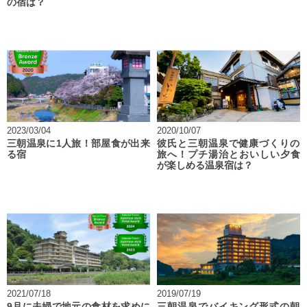
の宿は？
2023/03/04
2020/10/07
三朝温泉に1人旅！部屋食が出来
彼氏と三朝温泉で健康づくりの
る宿
旅へ！プチ湯治とおいしい夕食
が楽しめる温泉宿は？
2021/07/18
2019/07/19
9月に夫婦で地元の食材を求めに
三朝温泉でバイキング形式の朝