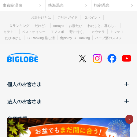
由布院温泉
熱海温泉
指宿温泉
お湯たびとは
ご利用ガイド
Ｇポイント
Ｇランキング
だれどこ
ocruyo
お湯たび
わたしと、暮らし。
キテミヨ
ベストオイシー
モノスポ
野に行く。
カウナラ
ミツケヨ
たびゆかし
Ｇ-Ranking 推し活
食pin by Ｇ-Ranking
ハーブ酒のススメ
個人のお客さま
法人のお客さま
企業情報
×
ご利用中の方