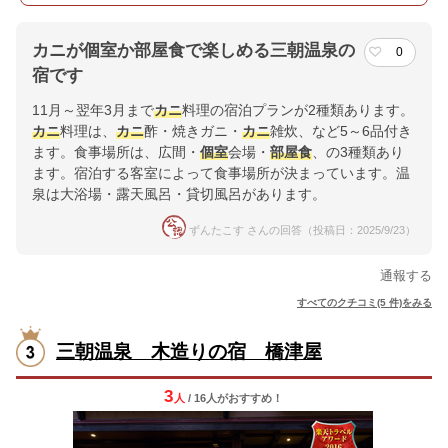
カニが個室か部屋食で楽しめる三朝温泉の
0
宿です
11月～翌年3月まで
カニ
料理の宿泊プランが2種類あります。
カニ
料理は、
カニ
酢・焼きガニ・
カニ
雑炊、など5～6品付き
ます。食事場所は、広間・
個室
会場・
部屋食
、の3種類あり
ます。宿泊する客室によって食事場所が決まっています。温
泉は大浴場・露天風呂・貸切風呂があります。
ずんたこす さんの回答（投稿日：2025/9/23）
通報する
すべてのクチコミ(5 件)をみる
三朝温泉 木造りの宿 橋津屋
3
人
/ 16人
が
おすすめ！