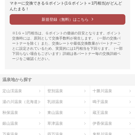
マネーに交換できるＧポイント(1Ｇポイント＝1円相当)がどんど
んたまる！
新規登録（無料）はこちら
※1Ｇ＝1円相当は、Ｇポイントの価値の目安となります。ポイント
交換時には、原則として交換手数料が発生します。（一部の交換パ
ートナーを除く）また、交換レートや最低交換数量がパートナーご
とに設定されているため、実質的には1円相当を下回ります。（一部
下回らない場合もございます）詳細は各パートナー毎の交換詳細ペ
ージをご確認ください。
温泉地から探す
定山渓温泉
登別温泉
十勝川温泉
湯の川温泉（北海道）
乳頭温泉
鳴子温泉
秋保温泉
東山温泉
蔵王温泉
銀山温泉
草津温泉
伊香保温泉
万座温泉
四万温泉
鬼怒川温泉