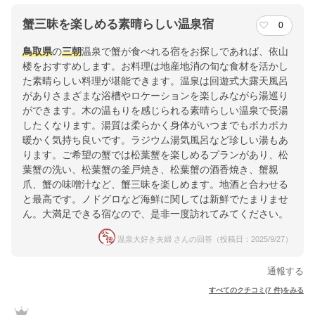
蟹三昧を楽しめる素晴らしい温泉宿
0
鳥取県
の
三朝
温泉で蟹が食べれる宿をお探しであれば、依山
楼をおすすめします。お料理は地産地消の旬な食材を活かし
た素晴らしい料理が堪能できます。温泉は回遊式大露天風呂
がありさまざまな浴槽やロケーションを楽しみながら湯巡り
ができます。木の温もりを感じられる素晴らしい温泉で長湯
したくなります。湯質は柔らかく身体がいつまでもポカポカ
暖かく気持ち良いです。ラジウム湯気風呂など珍しい湯もあ
ります。ご希望の蟹では松葉蟹を楽しめるプランがあり、松
葉蟹の洗い、松葉蟹の釜戸焼き、松葉蟹の酒香焼き、蟹親
爪、蟹の味噌汁など、蟹三昧を楽しめます。地酒と合わせる
と最高です。ノドグロなど海鮮に関しては新鮮でたまりませ
ん。大満足できる宿なので、是非一度訪れてみてください。
温泉大好き夫婦 さんの回答（投稿日：2025/9/27）
通報する
すべてのクチコミ(7 件)をみる