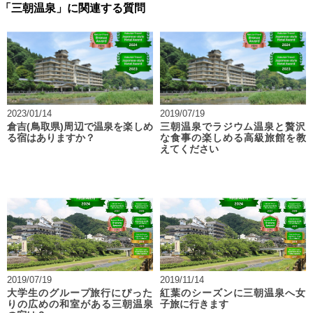
「三朝温泉」に関連する質問
2023/01/14
2019/07/19
倉吉(鳥取県)周辺で温泉を楽しめ
三朝温泉でラジウム温泉と贅沢
る宿はありますか？
な食事の楽しめる高級旅館を教
えてください
2019/07/19
2019/11/14
大学生のグループ旅行にぴった
紅葉のシーズンに三朝温泉へ女
りの広めの和室がある三朝温泉
子旅に行きます