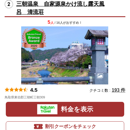
三朝温泉 自家源泉かけ流し露天風
呂 清流荘
5
人
/ 16人
が
おすすめ！
4.5
193 件
クチコミ数 :
鳥取県東伯郡三朝町三朝309
地図
料金を表示
割引クーポンをチェック