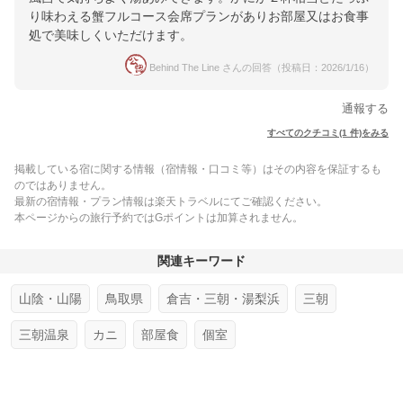
り味わえる蟹フルコース会席プランがありお部屋又はお食事
処で美味しくいただけます。
Behind The Line さんの回答（投稿日：2026/1/16）
通報する
すべてのクチコミ(1 件)をみる
掲載している宿に関する情報（宿情報・口コミ等）はその内容を保証するも
のではありません。
最新の宿情報・プラン情報は楽天トラベルにてご確認ください。
本ページからの旅行予約ではGポイントは加算されません。
関連キーワード
山陰・山陽
鳥取県
倉吉・三朝・湯梨浜
三朝
三朝温泉
カニ
部屋食
個室