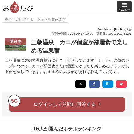
メニュー
本ページはプロモーションを含みます
242
16
View
人回答
質問公開日：2025/9/17 10:00
更新日：2026/1/16 21:01
三朝温泉 カニが個室か部屋食で楽し
受付中
める温泉宿
三朝温泉に夫婦で温泉旅行に行こうと話しています。せっかくの蟹のシ
ーズンなので、カニが部屋食または個室でゆったり楽しめるプランがあ
る宿を探しています。おすすめの温泉宿があれば教えてください。
5G
ログインして質問に回答する
16
人が選んだホテルランキング