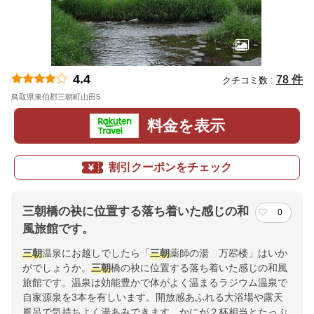
4.4
78 件
クチコミ数 :
鳥取県東伯郡三朝町山田5
地図
料金を表示
割引クーポンをチェック
三朝橋の袂に位置する落ち着いた感じの和
0
風旅館です。
三朝
温泉にお越しでしたら「
三朝
薬師の湯 万翆楼」はいか
がでしょうか。
三朝
橋の袂に位置する落ち着いた感じの和風
旅館です。温泉は効能豊かで体がよく温まるラジウム温泉で
自家源泉を3本を有しいます。開放感あふれる大浴場や露天
風呂で気持ちよく湯あみできます。かにが２杯相当とたっぷ