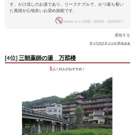
す。かけ流しのお湯であり、リーズナブルで、かつ落ち着い
た風情が心地良いお奨め旅館です。
hahata さんの回答（投稿日：2025/9/17）
通報する
すべてのクチコミ(3 件)をみる
[4位]
三朝薬師の湯 万翆楼
1
人
/ 16人
が
おすすめ！