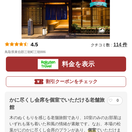
4.5
114 件
クチコミ数 :
鳥取県東伯郡三朝町三朝886
地図
料金を表示
割引クーポンをチェック
かに尽くし会席を個室でいただける老舗旅
0
館
木のぬくもりを感じる老舗旅館であり、10室のみのお部屋は
いずれも落ち着いた和風の情緒が素敵です。なお、本場の松
葉がにのかに尽くし会席のプランがあり、
個室
でいただけま