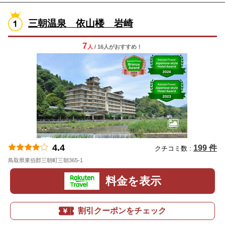
三朝温泉 依山楼 岩崎
7
人
/ 16人
が
おすすめ！
4.4
199 件
クチコミ数 :
鳥取県東伯郡三朝町三朝365-1
地図
料金を表示
割引クーポンをチェック