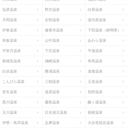
塩原温泉
野沢温泉
白骨温泉
月岡温泉
石和温泉
湯河原温泉
伊東温泉
修善寺温泉
下田温泉（静岡県）
和倉温泉
山中温泉
あわら温泉
宇奈月温泉
下呂温泉
平湯温泉
新穂高温泉
城崎温泉
有馬温泉
白浜温泉
勝浦温泉
道後温泉
こんぴら温泉
三朝温泉
玉造温泉
皆生温泉
湯原温泉
別府温泉
黒川温泉
霧島温泉
酸ヶ湯温泉
玉川温泉
日光湯元温泉
箱根温泉
伊勢・鳥羽温泉
志摩温泉
大歩危祖谷温泉