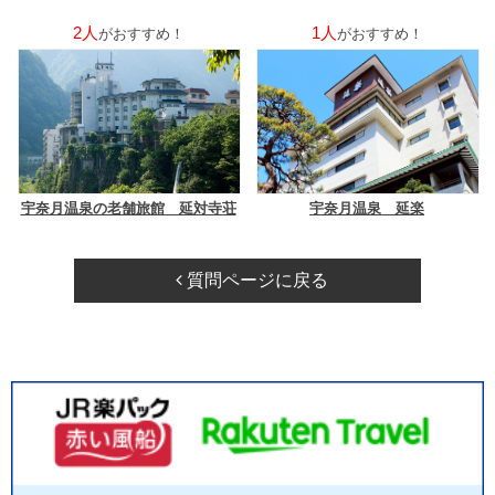
2人
1人
がおすすめ！
がおすすめ！
宇奈月温泉の老舗旅館 延対寺荘
宇奈月温泉 延楽
質問ページに戻る