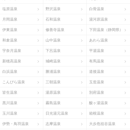
塩原温泉
野沢温泉
白骨温泉
月岡温泉
石和温泉
湯河原温泉
伊東温泉
修善寺温泉
下田温泉（静岡県）
和倉温泉
山中温泉
あわら温泉
宇奈月温泉
下呂温泉
平湯温泉
新穂高温泉
城崎温泉
有馬温泉
白浜温泉
勝浦温泉
道後温泉
こんぴら温泉
三朝温泉
玉造温泉
皆生温泉
湯原温泉
別府温泉
黒川温泉
霧島温泉
酸ヶ湯温泉
玉川温泉
日光湯元温泉
箱根温泉
伊勢・鳥羽温泉
志摩温泉
大歩危祖谷温泉