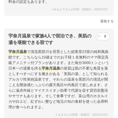
料金の設定もあります。
へゆもんてさんの回答（投稿日：2025/2/23）
通報する
宇奈月温泉で家族4人で宿泊でき、美肌の
0
湯を堪能できる宿です
宇奈月温泉
で清流黒部川を背景とした総客室23室の純和風旅
館です。こちらなら10歳までのお子様１名無料のママ限定高
級アメニティ付プランがあります。また毎分3000トンという
日本一の湯量を誇る
宇奈月温泉
の泉質は肌の不要な角質を落
としすべすべにする働きがある「美肌の湯」として知られる
アルカリ性単純温泉です。それらの温泉を黒部川の清流が聞
こえる開放感たっぷりの露天風呂や内風呂で楽しめます。さ
らに遠赤外線とマイナスイオン効果で代謝を促す貸切岩盤浴
やサウナもあります。そして食事ですが、富山湾のホタルイ
カや白エビ、紅ずわい蟹など地元の旬の食材を使った会席料
理が食べられますよ。
うまきさんの回答（投稿日：2021/11/14）