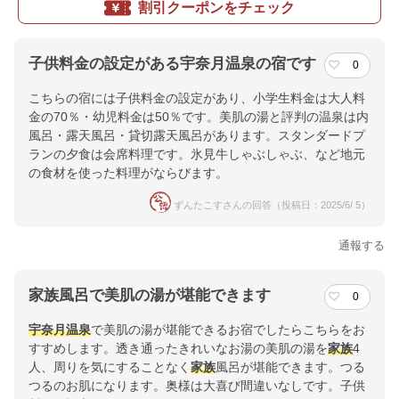
割引クーポンをチェック
子供料金の設定がある宇奈月温泉の宿です
0
こちらの宿には子供料金の設定があり、小学生料金は大人料
金の70％・幼児料金は50％です。美肌の湯と評判の温泉は内
風呂・露天風呂・貸切露天風呂があります。スタンダードプ
ランの夕食は会席料理です。氷見牛しゃぶしゃぶ、など地元
の食材を使った料理がならびます。
ずんたこすさんの回答（投稿日：2025/6/ 5）
通報する
家族風呂で美肌の湯が堪能できます
0
宇奈月温泉
で美肌の湯が堪能できるお宿でしたらこちらをお
すすめします。透き通ったきれいなお湯の美肌の湯を
家族
4
人、周りを気にすることなく
家族
風呂が堪能できます。つる
つるのお肌になります。奥様は大喜び間違いなしです。子供