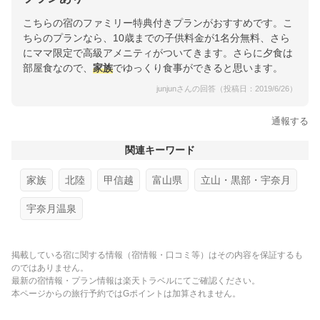
こちらの宿のファミリー特典付きプランがおすすめです。こ
ちらのプランなら、10歳までの子供料金が1名分無料、さら
にママ限定で高級アメニティがついてきます。さらに夕食は
部屋食なので、
家族
でゆっくり食事ができると思います。
junjunさんの回答（投稿日：2019/6/26）
通報する
関連キーワード
家族
北陸
甲信越
富山県
立山・黒部・宇奈月
宇奈月温泉
掲載している宿に関する情報（宿情報・口コミ等）はその内容を保証するも
のではありません。
最新の宿情報・プラン情報は楽天トラベルにてご確認ください。
本ページからの旅行予約ではGポイントは加算されません。