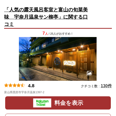
「人気の露天風呂客室と富山の旬菜美
味 宇奈月温泉サン柳亭」に関する口
コミ
7
人
/ 25人
が
おすすめ！
4.8
130件
クチコミ数 :
富山県黒部市宇奈月温泉1397-2
料金を表示