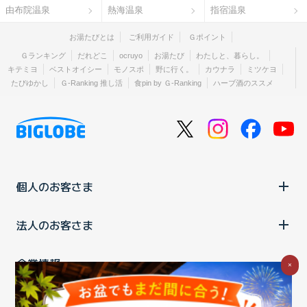
由布院温泉
熱海温泉
指宿温泉
お湯たびとは
ご利用ガイド
Ｇポイント
Ｇランキング
だれどこ
ocruyo
お湯たび
わたしと、暮らし。
キテミヨ
ベストオイシー
モノスポ
野に行く。
カウナラ
ミツケヨ
たびゆかし
Ｇ-Ranking 推し活
食pin by Ｇ-Ranking
ハーブ酒のススメ
個人のお客さま
法人のお客さま
企業情報
×
ご利用中の方