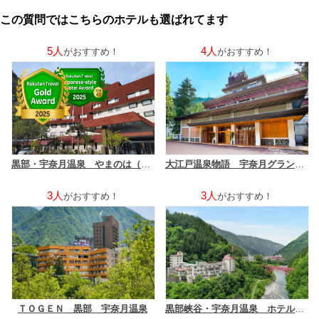
この質問ではこちらのホテルも選ばれてます
5人
4人
がおすすめ！
がおすすめ！
黒部・宇奈月温泉 やまのは（オリックスホテルズ＆リゾーツ）
大江戸温泉物語 宇奈月グランドホテル
3人
3人
がおすすめ！
がおすすめ！
ＴＯＧＥＮ 黒部 宇奈月温泉
黒部峡谷・宇奈月温泉 ホテル黒部