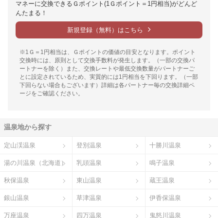
マネーに交換できるＧポイント(1Ｇポイント＝1円相当)がどんど
んたまる！
新規登録（無料）はこちら
※1Ｇ＝1円相当は、Ｇポイントの価値の目安となります。ポイント
交換時には、原則として交換手数料が発生します。（一部の交換パ
ートナーを除く）また、交換レートや最低交換数量がパートナーご
とに設定されているため、実質的には1円相当を下回ります。（一部
下回らない場合もございます）詳細は各パートナー毎の交換詳細ペ
ージをご確認ください。
温泉地から探す
定山渓温泉
登別温泉
十勝川温泉
湯の川温泉（北海道）
乳頭温泉
鳴子温泉
秋保温泉
東山温泉
蔵王温泉
銀山温泉
草津温泉
伊香保温泉
万座温泉
四万温泉
鬼怒川温泉