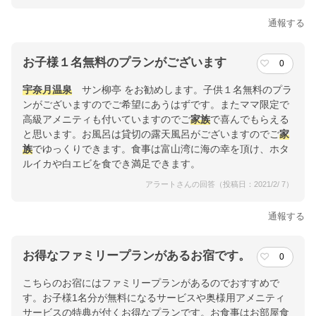
通報する
お子様１名無料のプランがございます
0
宇奈月温泉
サン柳亭 をお勧めします。子供１名無料のプラ
ンがございますのでご希望にあうはずです。またママ限定で
高級アメニティも付いていますのでご
家族
で喜んでもらえる
と思います。お風呂は貸切の露天風呂がございますのでご
家
族
でゆっくりできます。食事は富山湾に海の幸を頂け、ホタ
ルイカや白エビを食でき満足できます。
アラートさんの回答（投稿日：2021/2/ 7）
通報する
お得なファミリープランがあるお宿です。
0
こちらのお宿にはファミリープランがあるのでおすすめで
す。お子様1名分が無料になるサービスや奥様用アメニティ
サービスの特典が付くお得なプランです。お食事はお部屋食