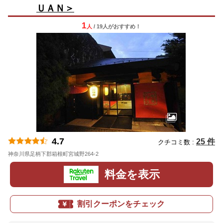
ＵＡＮ＞
1
人
/ 19人
が
おすすめ！
4.7
25 件
クチコミ数 :
神奈川県足柄下郡箱根町宮城野264-2
地図
料金を表示
割引クーポンをチェック