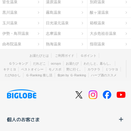
皆生温泉
湯原温泉
別府温泉
黒川温泉
霧島温泉
酸ヶ湯温泉
玉川温泉
日光湯元温泉
箱根温泉
伊勢・鳥羽温泉
志摩温泉
大歩危祖谷温泉
由布院温泉
熱海温泉
指宿温泉
お湯たびとは
ご利用ガイド
Ｇポイント
Ｇランキング
だれどこ
ocruyo
お湯たび
わたしと、暮らし。
キテミヨ
ベストオイシー
モノスポ
野に行く。
カウナラ
ミツケヨ
たびゆかし
Ｇ-Ranking 推し活
食pin by Ｇ-Ranking
ハーブ酒のススメ
個人のお客さま