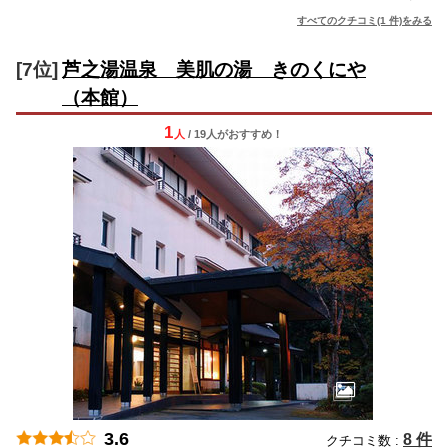
すべてのクチコミ(1 件)をみる
[7位]
芦之湯温泉 美肌の湯 きのくにや
（本館）
1
人
/ 19人
が
おすすめ！
3.6
8 件
クチコミ数 :