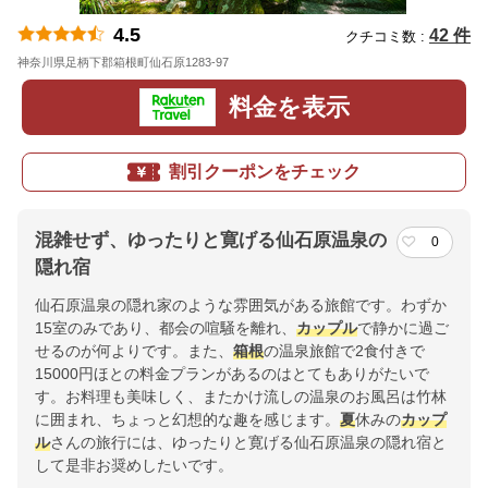
4.5
42 件
クチコミ数 :
神奈川県足柄下郡箱根町仙石原1283-97
地図
料金を表示
割引クーポンをチェック
混雑せず、ゆったりと寛げる仙石原温泉の
0
隠れ宿
仙石原温泉の隠れ家のような雰囲気がある旅館です。わずか
15室のみであり、都会の喧騒を離れ、
カップル
で静かに過ご
せるのが何よりです。また、
箱根
の温泉旅館で2食付きで
15000円ほとの料金プランがあるのはとてもありがたいで
す。お料理も美味しく、またかけ流しの温泉のお風呂は竹林
に囲まれ、ちょっと幻想的な趣を感じます。
夏
休みの
カップ
ル
さんの旅行には、ゆったりと寛げる仙石原温泉の隠れ宿と
して是非お奨めしたいです。