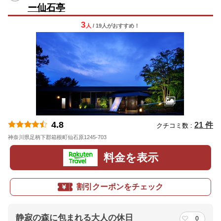
ー仙石亭
3
人
/ 19人
が
おすすめ！
4.8
21 件
クチコミ数 :
神奈川県足柄下郡箱根町仙石原1245-703
地図
料金を表示
割引クーポンをチェック
静寂の森に包まれる大人の休日
0