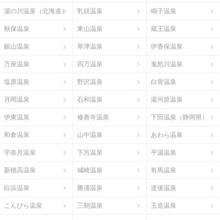
湯の川温泉（北海道）
乳頭温泉
鳴子温泉
秋保温泉
東山温泉
蔵王温泉
銀山温泉
草津温泉
伊香保温泉
万座温泉
四万温泉
鬼怒川温泉
塩原温泉
野沢温泉
白骨温泉
月岡温泉
石和温泉
湯河原温泉
伊東温泉
修善寺温泉
下田温泉（静岡県）
和倉温泉
山中温泉
あわら温泉
宇奈月温泉
下呂温泉
平湯温泉
新穂高温泉
城崎温泉
有馬温泉
白浜温泉
勝浦温泉
道後温泉
こんぴら温泉
三朝温泉
玉造温泉