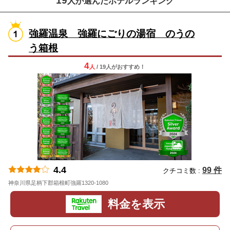
19
人が選んだホテルランキング
強羅温泉 強羅にごりの湯宿 のうの
う箱根
4
人
/ 19人
が
おすすめ！
4.4
99 件
クチコミ数 :
神奈川県足柄下郡箱根町強羅1320-1080
地図
料金を表示