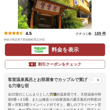
4.5
189 件
クチコミ数 :
神奈川県足柄下郡箱根町塔之沢92
地図
料金を表示
割引クーポンをチェック
客室温泉風呂とお部屋食でカップルで寛げ
0
る穴場な宿
全22室のこじんまりとした
穴場
的温泉宿です。天然温泉付和
室8畳＋4.5畳、または檜造りの自家源泉の露天風呂付和室10
畳＋洋室13畳ツインベッド付ですと、癒しのプライベート空
間で、
カップル
でのんびり過ごすことができます。弱アルカ