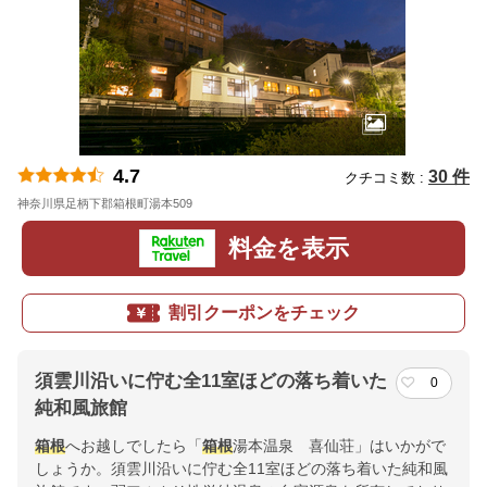
4.7
30 件
クチコミ数 :
神奈川県足柄下郡箱根町湯本509
地図
料金を表示
割引クーポンをチェック
須雲川沿いに佇む全11室ほどの落ち着いた
0
純和風旅館
箱根
へお越しでしたら「
箱根
湯本温泉 喜仙荘」はいかがで
しょうか。須雲川沿いに佇む全11室ほどの落ち着いた純和風