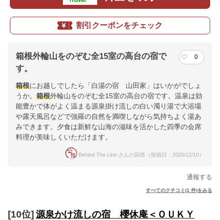
割引クーポンをチェック
箱根外輪山をのぞむ全15室の高台の宿で
0
す。
箱根
にお越しでしたら「白湯の宿 山田家」はいかがでしょ
うか。
箱根
外輪山をのぞむ全15室の高台の宿です。温泉は効
能豊かで体がよく温まる源泉掛け流しの白い濁り湯で大浴場
や露天風呂などで強羅の自然を満喫しながら気持ちよく湯あ
みできます。夕食は新鮮な山海の滋味を活かした四季の会席
料理が美味しくいただけます。
Behind The Line さんの回答（投稿日：2025/12/10）
通報する
すべてのクチコミ(1 件)をみる
[10位]
源泉かけ流しの宿 櫻休庵＜ＯＵＫＹ