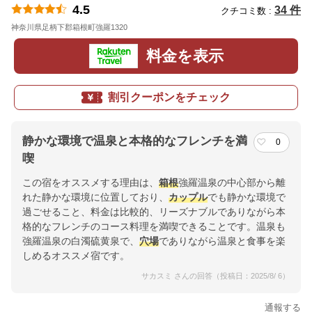
4.5
34 件
クチコミ数 :
神奈川県足柄下郡箱根町強羅1320
地図
料金を表示
割引クーポンをチェック
静かな環境で温泉と本格的なフレンチを満
0
喫
この宿をオススメする理由は、
箱根
強羅温泉の中心部から離
れた静かな環境に位置しており、
カップル
でも静かな環境で
過ごせること、料金は比較的、リーズナブルでありながら本
格的なフレンチのコース料理を満喫できることです。温泉も
強羅温泉の白濁硫黄泉で、
穴場
でありながら温泉と食事を楽
しめるオススメ宿です。
サカスミ さんの回答（投稿日：2025/8/ 6）
通報する