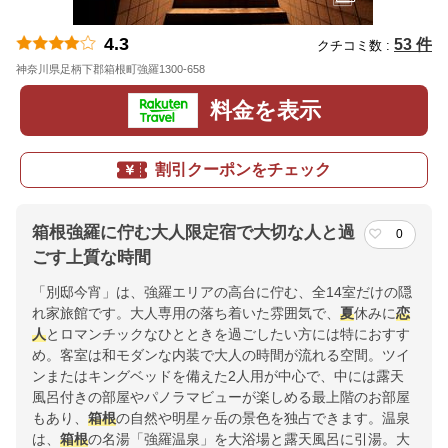
4.3
53 件
クチコミ数 :
神奈川県足柄下郡箱根町強羅1300-658
地図
料金を表示
割引クーポンをチェック
箱根強羅に佇む大人限定宿で大切な人と過
0
ごす上質な時間
「別邸今宵」は、強羅エリアの高台に佇む、全14室だけの隠
れ家旅館です。大人専用の落ち着いた雰囲気で、
夏
休みに
恋
人
とロマンチックなひとときを過ごしたい方には特におすす
め。客室は和モダンな内装で大人の時間が流れる空間。ツイ
ンまたはキングベッドを備えた2人用が中心で、中には露天
風呂付きの部屋やパノラマビューが楽しめる最上階のお部屋
もあり、
箱根
の自然や明星ヶ岳の景色を独占できます。温泉
は、
箱根
の名湯「強羅温泉」を大浴場と露天風呂に引湯。大