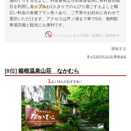
湯めぐりするもよし、料金重視なら部屋食会席に有料貸切風
呂を利用し
カップル
お2人きりでのんびり過ごすもよしと幅
広い料金の各種プラン色々あり、ご予算やお好みに合わせて
選択いただけます。アクセスは芦ノ湖まで車で5分、無料駐
車場完備と観光にも便利です。
シャンちゃん さんの回答（投稿日：2025/8/ 4）
通報する
すべてのクチコミ(1 件)をみる
[8位]
箱根温泉山荘 なかむら
1
人
/ 19人
が
おすすめ！