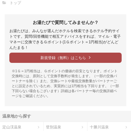
トップ
お湯たびで質問してみませんか？
お湯たびは、みんなが選んだホテルを検索できるホテル予約サイ
トです。質問/回答機能で相互アドバイスをすれば、マイル・電子
マネーに交換できるＧポイント(1Ｇポイント＝1円相当)がどんど
んたまる！
新規登録（無料）はこちら
※1Ｇ＝1円相当は、Ｇポイントの価値の目安となります。ポイント
交換時には、原則として交換手数料が発生します。（一部の交換パ
ートナーを除く）また、交換レートや最低交換数量がパートナーご
とに設定されているため、実質的には1円相当を下回ります。（一部
下回らない場合もございます）詳細は各パートナー毎の交換詳細ペ
ージをご確認ください。
温泉地から探す
定山渓温泉
登別温泉
十勝川温泉