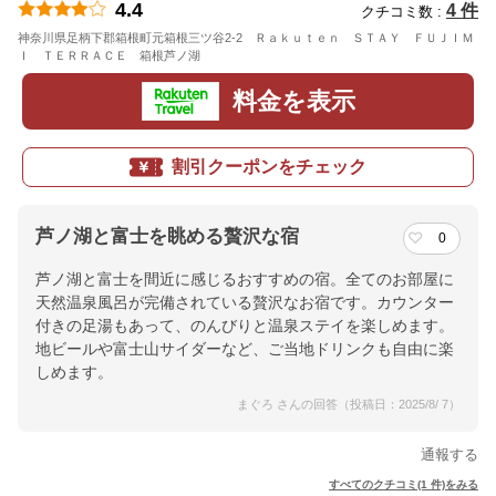
4.4
4 件
クチコミ数 :
神奈川県足柄下郡箱根町元箱根三ツ谷2-2 Ｒａｋｕｔｅｎ ＳＴＡＹ ＦＵＪＩＭ
Ｉ ＴＥＲＲＡＣＥ 箱根芦ノ湖
地図
料金を表示
割引クーポンをチェック
芦ノ湖と富士を眺める贅沢な宿
0
芦ノ湖と富士を間近に感じるおすすめの宿。全てのお部屋に
天然温泉風呂が完備されている贅沢なお宿です。カウンター
付きの足湯もあって、のんびりと温泉ステイを楽しめます。
地ビールや富士山サイダーなど、ご当地ドリンクも自由に楽
しめます。
まぐろ さんの回答（投稿日：2025/8/ 7）
通報する
すべてのクチコミ(1 件)をみる