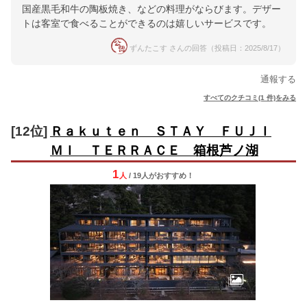
国産黒毛和牛の陶板焼き、などの料理がならびます。デザー
トは客室で食べることができるのは嬉しいサービスです。
ずんたこす さんの回答（投稿日：2025/8/17）
通報する
すべてのクチコミ(1 件)をみる
[12位]
Ｒａｋｕｔｅｎ ＳＴＡＹ ＦＵＪＩ
ＭＩ ＴＥＲＲＡＣＥ 箱根芦ノ湖
1
人
/ 19人
が
おすすめ！