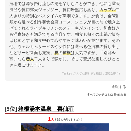
浴場では源泉掛け流しの湯を楽しむことができ、他にも露天
風呂や貸切露天ジャグジー、貸切岩盤浴もあり、
カップル
二
人きりの特別なバスタイムが満喫できます。夕食は、全3種
類から選べる創作和食会席コース。シェフが目の前で焼き上
げてくれるライブキッチンのステーキがメインで、和食好き
も洋食好きも満足できる内容です。朝食も熱々の土鍋ご飯を
はじめとする和食中心で心やすらぐ味わいが並びます。その
他、ウェルカムサービスや女性には選べる色浴衣の貸し出し
などサービス面も充実。
夏
の
箱根
は人気ですが、「別邸今
宵」なら
恋人
二人きりで静かに、そして贅沢な癒しのひとと
きを過ごせますよ。
Turkey さんの回答（投稿日：2025/8/ 4）
通報する
すべてのクチコミ(2 件)をみる
[5位]
箱根湯本温泉 喜仙荘
1
人
/ 19人
が
おすすめ！