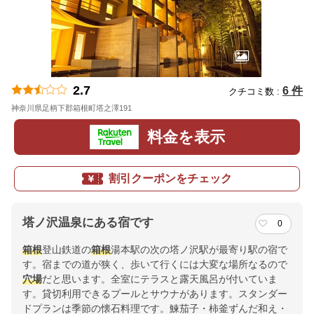
2.7
6 件
クチコミ数 :
神奈川県足柄下郡箱根町塔之澤191
地図
料金を表示
割引クーポンをチェック
塔ノ沢温泉にある宿です
0
箱根
登山鉄道の
箱根
湯本駅の次の塔ノ沢駅が最寄り駅の宿で
す。宿までの道が狭く、歩いて行くには大変な場所なるので
穴場
だと思います。全室にテラスと露天風呂が付いていま
す。貸切利用できるプールとサウナがあります。スタンダー
ドプランは季節の懐石料理です。鰊茄子・柿釜ずんだ和え・