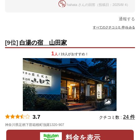
hahata さんの回答（投稿日：2025/8/ 4）
通報する
すべてのクチコミ(1 件)をみる
[9位]
白湯の宿 山田家
1
人
/ 19人
が
おすすめ！
3.7
24 件
クチコミ数 :
神奈川県足柄下郡箱根町強羅1320-907
地図
料金を表示