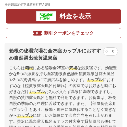
神奈川県足柄下郡箱根町芦之湯8
地図
料金を表示
割引クーポンをチェック
箱根の秘湯穴場な全25室カップルにおすす
0
め自然湧出硫黄温泉宿
こちらは
箱根
にある秘湯全25室の
穴場
な温泉宿です。効能豊
かな5つの源泉を持ち自家源泉自然湧出硫黄温泉は露天風呂
や2つの貸切風呂にて湯浴みを愉しめます。
カップル
におす
すめな【硫黄泉露天風呂付離れ】の客室ではお好きな時にお
好きなだけ
カップル
お2人水入らず温泉に満喫できますし、
自慢の貸切露天風呂も無料で利用できます。お食事は、板長
自慢の季節のお料理に舌鼓できます。また、【部屋食会席弁
当プラン】もあり、移動・周囲に気兼ねすることなく寛ぎな
がら
カップル
に嬉しいお部屋にて会席弁当を召し上がれま
す。贅沢に温泉露天風呂＆テラス付客室で貸切風呂も併せて