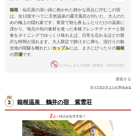
箱根
・仙石原の深い緑に抱かれた静かな高台に佇むこの宿
は、全13室すべてに天然温泉の露天風呂が付いた、大人のた
めの極上の隠れ家です。客室で朝も夜もふたりだけの温泉に
浸かり、地元の旬の食材を使った本格フレンチディナーと朝
食をダイニングでゆっくり味わえば、日常を忘れるほどの贅
沢な時間が流れます。大人限定で静けさに満ち、流行りの観
光地の喧騒を離れたい
カップル
には、まさにぴったりの
箱根
の
穴場
です。
たけやん さんの回答（投稿日：2025/11/29）
通報する
すべてのクチコミ(3 件)をみる
箱根温泉 鶴井の宿 紫雲荘
2
人
/ 19人
が
おすすめ！