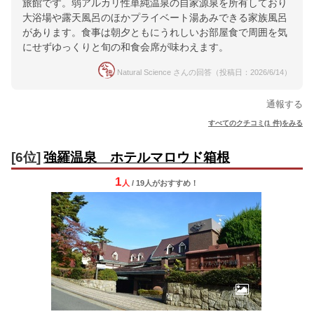
旅館です。弱アルカリ性単純温泉の自家源泉を所有しており
大浴場や露天風呂のほかプライベート湯あみできる家族風呂
があります。食事は朝夕ともにうれしいお部屋食で周囲を気
にせずゆっくりと旬の和食会席が味わえます。
Natural Science さんの回答（投稿日：2026/6/14）
通報する
すべてのクチコミ(1 件)をみる
[6位]
強羅温泉 ホテルマロウド箱根
1
人
/ 19人
が
おすすめ！