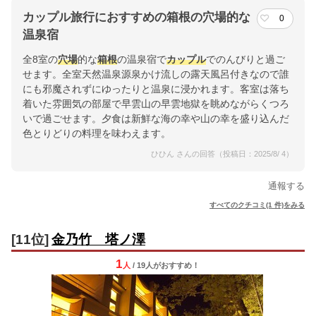
カップル旅行におすすめの箱根の穴場的な
0
温泉宿
全8室の
穴場
的な
箱根
の温泉宿で
カップル
でのんびりと過ご
せます。全室天然温泉源泉かけ流しの露天風呂付きなので誰
にも邪魔されずにゆったりと温泉に浸かれます。客室は落ち
着いた雰囲気の部屋で早雲山の早雲地獄を眺めながらくつろ
いで過ごせます。夕食は新鮮な海の幸や山の幸を盛り込んだ
色とりどりの料理を味わえます。
ひひん さんの回答（投稿日：2025/8/ 4）
通報する
すべてのクチコミ(1 件)をみる
[11位]
金乃竹 塔ノ澤
1
人
/ 19人
が
おすすめ！