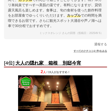
リ単純泉ですべすべ美肌の湯です。有料になりますが、貸切
露天風呂も楽しめます。食事は、旬の食材を使った創作料理
をお部屋食でゆっくりいただけます。
カップル
での時間を満
喫できるお宿です。さらに観光スポット大涌谷や芦ノ湖へは
車で30分程でおすすめです。
ミックスオレンジ さんの回答（投稿日：2025/8/ 5）
通報する
すべてのクチコミ(2 件)をみる
[4位]
大人の隠れ家 箱根 別邸今宵
2
人
/ 19人
が
おすすめ！