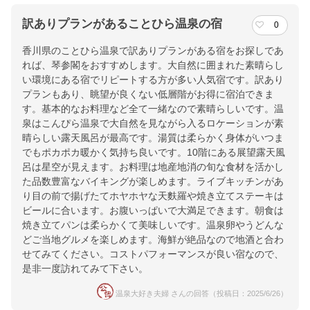
訳ありプランがあることひら温泉の宿
0
香川県のことひら温泉で訳ありプランがある宿をお探しであ
れば、琴参閣をおすすめします。大自然に囲まれた素晴らし
い環境にある宿でリピートする方が多い人気宿です。訳あり
プランもあり、眺望が良くない低層階がお得に宿泊できま
す。基本的なお料理など全て一緒なので素晴らしいです。温
泉はこんぴら温泉で大自然を見ながら入るロケーションが素
晴らしい露天風呂が最高です。湯質は柔らかく身体がいつま
でもポカポカ暖かく気持ち良いです。10階にある展望露天風
呂は星空が見えます。お料理は地産地消の旬な食材を活かし
た品数豊富なバイキングが楽しめます。ライブキッチンがあ
り目の前で揚げたてホヤホヤな天麩羅や焼き立てステーキは
ビールに合います。お腹いっぱいで大満足できます。朝食は
焼き立てパンは柔らかくて美味しいです。温泉卵やうどんな
どご当地グルメを楽しめます。海鮮が絶品なので地酒と合わ
せてみてください。コストパフォーマンスが良い宿なので、
是非一度訪れてみて下さい。
温泉大好き夫婦 さんの回答（投稿日：2025/6/26）