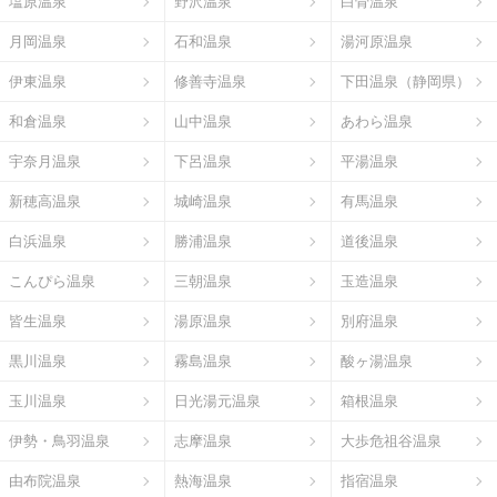
塩原温泉
野沢温泉
白骨温泉
月岡温泉
石和温泉
湯河原温泉
伊東温泉
修善寺温泉
下田温泉（静岡県）
和倉温泉
山中温泉
あわら温泉
宇奈月温泉
下呂温泉
平湯温泉
新穂高温泉
城崎温泉
有馬温泉
白浜温泉
勝浦温泉
道後温泉
こんぴら温泉
三朝温泉
玉造温泉
皆生温泉
湯原温泉
別府温泉
黒川温泉
霧島温泉
酸ヶ湯温泉
玉川温泉
日光湯元温泉
箱根温泉
伊勢・鳥羽温泉
志摩温泉
大歩危祖谷温泉
由布院温泉
熱海温泉
指宿温泉