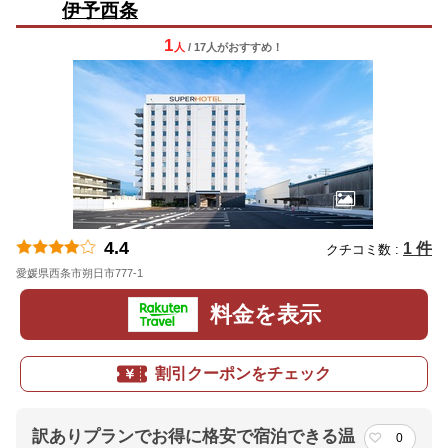
伊予西条
1
人
/ 17人
が
おすすめ！
4.4
1 件
クチコミ数 :
愛媛県西条市朔日市777-1
地図
料金を表示
割引クーポンをチェック
訳ありプランでお得に格安で宿泊できる温
0