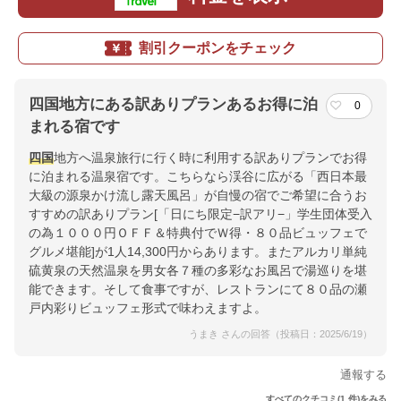
割引クーポンをチェック
四国地方にある訳ありプランあるお得に泊
0
まれる宿です
四国
地方へ温泉旅行に行く時に利用する訳ありプランでお得
に泊まれる温泉宿です。こちらなら渓谷に広がる「西日本最
大級の源泉かけ流し露天風呂」が自慢の宿でご希望に合うお
すすめの訳ありプラン[「日にち限定−訳アリ−」学生団体受入
の為１０００円ＯＦＦ＆特典付でＷ得・８０品ビュッフェで
グルメ堪能]が1人14,300円からあります。またアルカリ単純
硫黄泉の天然温泉を男女各７種の多彩なお風呂で湯巡りを堪
能できます。そして食事ですが、レストランにて８０品の瀬
戸内彩りビュッフェ形式で味わえますよ。
うまき さんの回答（投稿日：2025/6/19）
通報する
すべてのクチコミ(1 件)をみる