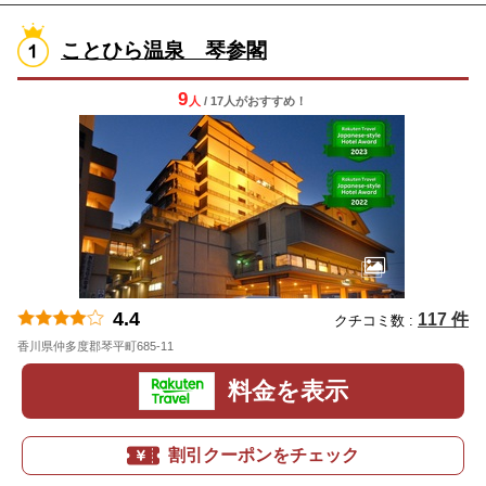
ことひら温泉 琴参閣
9
人
/ 17人
が
おすすめ！
4.4
117 件
クチコミ数 :
香川県仲多度郡琴平町685-11
地図
料金を表示
割引クーポンをチェック