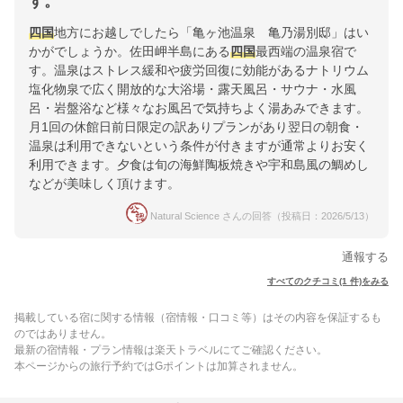
す。
四国
地方にお越しでしたら「亀ヶ池温泉 亀乃湯別邸」はい
かがでしょうか。佐田岬半島にある
四国
最西端の温泉宿で
す。温泉はストレス緩和や疲労回復に効能があるナトリウム
塩化物泉で広く開放的な大浴場・露天風呂・サウナ・水風
呂・岩盤浴など様々なお風呂で気持ちよく湯あみできます。
月1回の休館日前日限定の訳ありプランがあり翌日の朝食・
温泉は利用できないという条件が付きますが通常よりお安く
利用できます。夕食は旬の海鮮陶板焼きや宇和島風の鯛めし
などが美味しく頂けます。
Natural Science さんの回答（投稿日：2026/5/13）
通報する
すべてのクチコミ(1 件)をみる
掲載している宿に関する情報（宿情報・口コミ等）はその内容を保証するも
のではありません。
最新の宿情報・プラン情報は楽天トラベルにてご確認ください。
本ページからの旅行予約ではGポイントは加算されません。