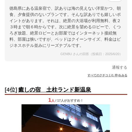
徳島県にある温泉宿で、訳ありは海の見えない洋室かつ、朝
食、夕食提供のないプランです。そんな訳ありでも嬉しいポ
イントがあります。それは、絶景の大浴場が利用無料、夜２
３時まで朝６時からです。次に絶景を望めるロビーで、くつ
ろぎ放題、絶景ロビーとお部屋ではインターネット接続無
料、部屋は狭いですが、ベッドはクイーンサイズ、料金はビ
ジネスホテル並みにリーズナブルです。
GENBU さんの回答（投稿日：2025/6/20）
通報する
すべてのクチコミ(1 件)をみる
[4位]
癒しの宿 土柱ランド新温泉
1
人
/ 17人
が
おすすめ！