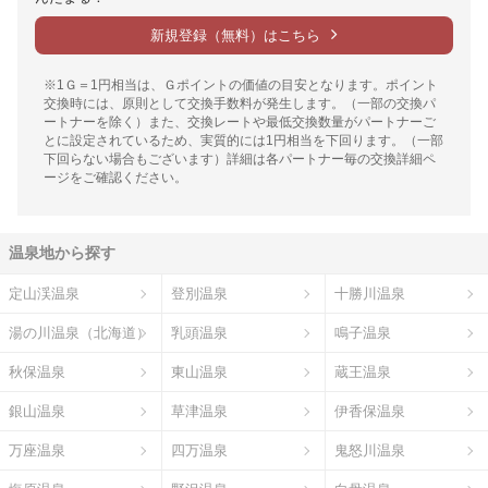
新規登録（無料）はこちら
※1Ｇ＝1円相当は、Ｇポイントの価値の目安となります。ポイント
交換時には、原則として交換手数料が発生します。（一部の交換パ
ートナーを除く）また、交換レートや最低交換数量がパートナーご
とに設定されているため、実質的には1円相当を下回ります。（一部
下回らない場合もございます）詳細は各パートナー毎の交換詳細ペ
ージをご確認ください。
温泉地から探す
定山渓温泉
登別温泉
十勝川温泉
湯の川温泉（北海道）
乳頭温泉
鳴子温泉
秋保温泉
東山温泉
蔵王温泉
銀山温泉
草津温泉
伊香保温泉
万座温泉
四万温泉
鬼怒川温泉