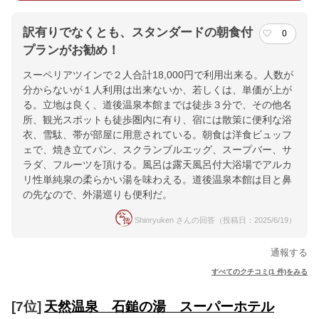
訳有りでなくとも、スタンダードの朝食付
0
プランがお勧め！
スーペリアツインで２人合計18,000円で利用出来る。人数が
分からないが１人利用は出来ないか、若しくは、単価が上が
る。立地は良く、道後温泉本館までは徒歩３分で、その他名
所、観光スポットも徒歩圏内に有り、宿には散策に便利な浴
衣、雪駄、帯が部屋に用意されている。朝食は洋食ビュッフ
ェで、焼き立てパン、スクランブルエッグ、スープバー、サ
ラダ、フルーツを頂ける。風呂は露天風呂付大浴場でアルカ
リ性単純泉の柔らかい湯を味わえる。道後温泉本館は目と鼻
の先なので、外湯巡りも便利だ。
Shinryuken さんの回答（投稿日：2025/6/19）
通報する
すべてのクチコミ(1 件)をみる
[7位]
天然温泉 石鎚の湯 スーパーホテル