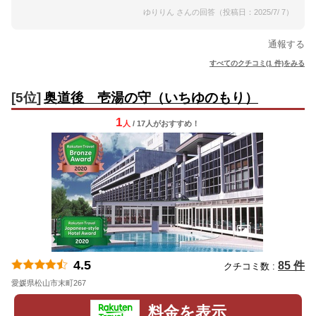
ゆりりん さんの回答（投稿日：2025/7/ 7）
通報する
すべてのクチコミ(1 件)をみる
[5位]
奥道後 壱湯の守（いちゆのもり）
1
人
/ 17人
が
おすすめ！
4.5
85 件
クチコミ数 :
愛媛県松山市末町267
地図
料金を表示