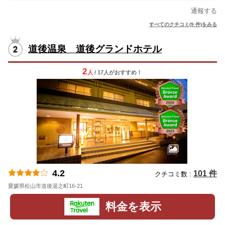
通報する
すべてのクチコミ(9 件)をみる
道後温泉 道後グランドホテル
2
人
/ 17人
が
おすすめ！
4.2
101 件
クチコミ数 :
愛媛県松山市道後湯之町16-21
地図
料金を表示