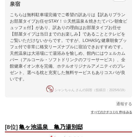
泉宿
こちらは無料駐車場完備でご希望の訳ありは【訳ありプラン
お部屋タイプお任せSTAY！☆天然温泉＆焼きたてパン朝食ビ
ュッフェ付】があり、訳ありの理由はお部屋タイプお任せ
【部屋タイプは当日までのお楽しみ】であることとテレビを
ご覧いただけないからです。ですが、LOHASな健康朝食ブッ
フェ付で非常に格安リーズナブルに宿泊できおすすめです。
天然温泉は大浴場にて湯浴みを愉しめ、館内にはウェルカム
バー（アルコール・ソフトドリンクのフリーサービス）、全
館健康イオン水を完備、ホテルオリジナルアメニティのプレ
ゼント、選べる枕と充実した無料サービスもありコスパが良
いです。
シャンちゃん さんの回答（投稿日：2025/6/19）
通報する
すべてのクチコミ(1 件)をみる
[8位]
亀ヶ池温泉 亀乃湯別邸