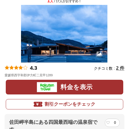
1
人
/ 17人
が
おすすめ！
4.3
2 件
クチコミ数 :
愛媛県西宇和郡伊方町二見甲1289
地図
料金を表示
割引クーポンをチェック
佐田岬半島にある四国最西端の温泉宿で
0