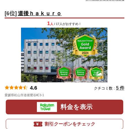
[6位]
道後ｈａｋｕｒｏ
1
人
/ 17人
が
おすすめ！
4.6
5 件
クチコミ数 :
愛媛県松山市道後鷺谷町3-1
地図
料金を表示
割引クーポンをチェック