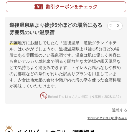
割引クーポンをチェック
道後温泉駅より徒歩5分ほどの場所にある
0
雰囲気のいい温泉宿
四国
地方にお越しでしたら「道後温泉 道後グランドホテ
ル」はいかがでしょうか。道後温泉駅より徒歩5分ほどの場
所にある雰囲気のいい温泉宿です。温泉は肌に優しく美容に
も良いアルカリ単純泉で明るく開放的な大浴場や露天風呂な
どで気持ちよく湯あみできます。トイレ＆お風呂なしや狭め
のお部屋などの条件が付いた訳ありプランを用意していま
す。夕食は地元産の食材や瀬戸内の海の幸を使った会席料理
が美味しくいただけます。
Behind The Line さんの回答（投稿日：2025/11/ 2）
通報する
すべてのクチコミ(2 件)をみる