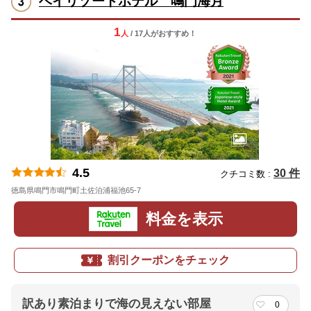
ベイリゾートホテル 鳴門海月
1
人
/ 17人
が
おすすめ！
4.5
30 件
クチコミ数 :
徳島県鳴門市鳴門町土佐泊浦福池65-7
地図
料金を表示
割引クーポンをチェック
訳あり素泊まりで海の見えない部屋
0