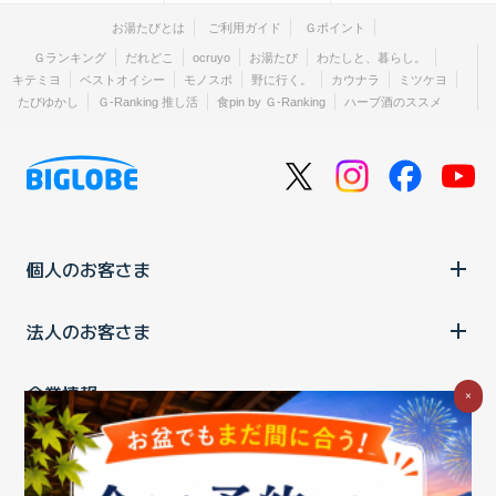
お湯たびとは
ご利用ガイド
Ｇポイント
Ｇランキング
だれどこ
ocruyo
お湯たび
わたしと、暮らし。
キテミヨ
ベストオイシー
モノスポ
野に行く。
カウナラ
ミツケヨ
たびゆかし
Ｇ-Ranking 推し活
食pin by Ｇ-Ranking
ハーブ酒のススメ
個人のお客さま
法人のお客さま
企業情報
×
ご利用中の方