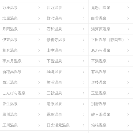
万座温泉
四万温泉
鬼怒川温泉
塩原温泉
野沢温泉
白骨温泉
月岡温泉
石和温泉
湯河原温泉
伊東温泉
修善寺温泉
下田温泉（静岡県）
和倉温泉
山中温泉
あわら温泉
宇奈月温泉
下呂温泉
平湯温泉
新穂高温泉
城崎温泉
有馬温泉
白浜温泉
勝浦温泉
道後温泉
こんぴら温泉
三朝温泉
玉造温泉
皆生温泉
湯原温泉
別府温泉
黒川温泉
霧島温泉
酸ヶ湯温泉
玉川温泉
日光湯元温泉
箱根温泉