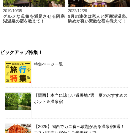
2019/10/05
2022/12/28
グルメな母娘を満足させる阿寒
9月の連休は恋人と阿寒湖温泉。
湖温泉の宿を教えて！
眺めが良い素敵な宿を教えて！
ピックアップ特集！
特集ページ一覧
【関西】本当に涼しい避暑地7選 夏のおすすめス
ポット＆温泉宿
【2025】関西でカニ食べ放題がある温泉宿6選！
コスパの高い宿からご褒美旅まで