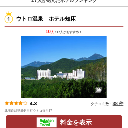
17
人が選んだホテルランキング
ウトロ温泉 ホテル知床
10
人
/ 17人
が
おすすめ！
4.3
38 件
クチコミ数 :
北海道斜里郡斜里町ウトロ香川37
地図
料金を表示