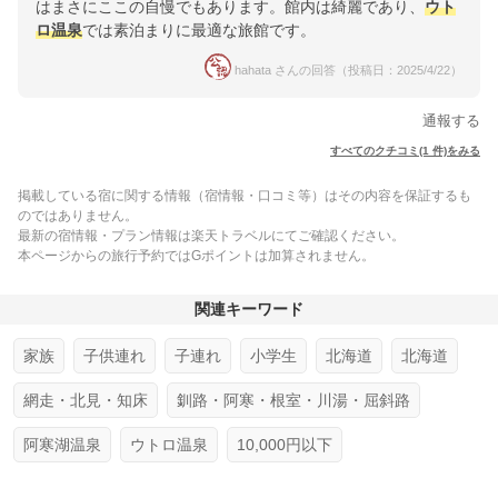
はまさにここの自慢でもあります。館内は綺麗であり、
ウト
ロ温泉
では素泊まりに最適な旅館です。
hahata さんの回答（投稿日：2025/4/22）
通報する
すべてのクチコミ(1 件)をみる
掲載している宿に関する情報（宿情報・口コミ等）はその内容を保証するも
のではありません。
最新の宿情報・プラン情報は楽天トラベルにてご確認ください。
本ページからの旅行予約ではGポイントは加算されません。
関連キーワード
家族
子供連れ
子連れ
小学生
北海道
北海道
網走・北見・知床
釧路・阿寒・根室・川湯・屈斜路
阿寒湖温泉
ウトロ温泉
10,000円以下