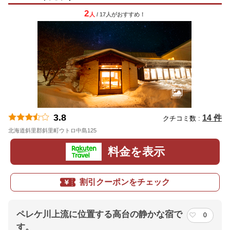
2
人
/ 17人
が
おすすめ！
3.8
14 件
クチコミ数 :
北海道斜里郡斜里町ウトロ中島125
地図
料金を表示
割引クーポンをチェック
ペレケ川上流に位置する高台の静かな宿で
0
す。