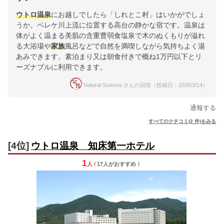
ウトロ温泉
にお越しでしたら「しれとこ村」はいかがでしょ
うか。ペレケ川上流に位置する高台の静かな宿です。温泉は
体がよく温まる美肌の含重曹弱食塩泉で木のぬくもりが溢れ
る大浴場や
家族
風呂などで自然を満喫しながら気持ちよく湯
あみできます。素泊まり又は朝食付きで概ね1万円以下とリ
ーズナブルに利用できます。
Natural Science さんの回答（投稿日：2026/3/14）
通報する
すべてのクチコミ(2 件)をみる
[4位]
ウトロ温泉 知床第一ホテル
1
人
/ 17人
が
おすすめ！