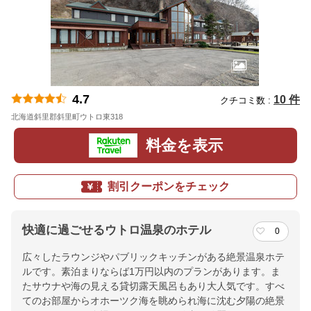
4.7
10 件
クチコミ数 :
北海道斜里郡斜里町ウトロ東318
地図
料金を表示
割引クーポンをチェック
快適に過ごせるウトロ温泉のホテル
0
広々したラウンジやパブリックキッチンがある絶景温泉ホテ
ルです。素泊まりならば1万円以内のプランがあります。ま
たサウナや海の見える貸切露天風呂もあり大人気です。すべ
てのお部屋からオホーツク海を眺められ海に沈む夕陽の絶景