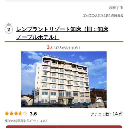
通報する
すべてのクチコミ(10 件)をみる
レンブラントリゾート知床（旧：知床
ノーブルホテル）
3
人
/ 17人
が
おすすめ！
3.6
14 件
クチコミ数 :
北海道斜里郡斜里町ウトロ東3
地図