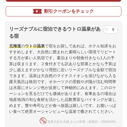
割引クーポンをチェック
リーズナブルに宿泊できるウトロ温泉があ
0
る宿
北海道
の
ウトロ温泉
で宿をお探しであれば、ホテル知床をお
すすめします。大自然に囲まれた素晴らしい環境でリピート
する方が多い人気宿です。素泊まりや朝食付きなら1人の予
算は収まります。２食付きでも訳ありな部屋とかなら予算は
少し超えますがかなり理想に近いリーズナブルな金額で宿泊
できます。温泉は大自然のマイナスイオンを浴びながら入る
露天風呂は格別です。オホーツクの景観や夕陽が沈む時間帯
は水面にオレンジ色が反射して神秘的にみえます。このロケ
ーションを見るだけでも価値があります。食事あるの場合は
地産地消の旬な食材を活かした品数豊富なバイキングが楽し
めます。蟹や寿司などが食べ放題は嬉しいです。お腹いっぱ
い食べて絶景オーシャンビューな温泉で癒されてください。
温泉大好き夫婦 さんの回答（投稿日：2025/4/26）