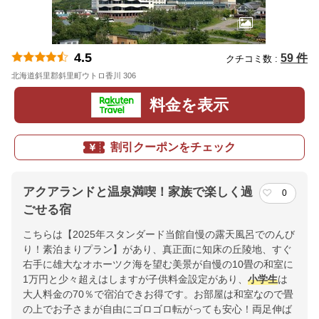
4.5
59 件
クチコミ数 :
北海道斜里郡斜里町ウトロ香川 306
地図
料金を表示
割引クーポンをチェック
アクアランドと温泉満喫！家族で楽しく過
0
ごせる宿
こちらは【2025年スタンダード当館自慢の露天風呂でのんび
り！素泊まりプラン】があり、真正面に知床の丘陵地、すぐ
右手に雄大なオホーツク海を望む美景が自慢の10畳の和室に
1万円と少々超えはしますが子供料金設定があり、
小学生
は
大人料金の70％で宿泊できお得です。お部屋は和室なので畳
の上でお子さまが自由にゴロゴロ転がっても安心！両足伸ば