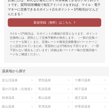
お湯たびは、みんなが選んだホテルを検索できるホテル予約サイ
トです。質問/回答機能で相互アドバイスをすれば、マイル・電子
マネーに交換できるＧポイント(1Ｇポイント＝1円相当)がどんど
んたまる！
新規登録（無料）はこちら
※1Ｇ＝1円相当は、Ｇポイントの価値の目安となります。ポイント
交換時には、原則として交換手数料が発生します。（一部の交換パ
ートナーを除く）また、交換レートや最低交換数量がパートナーご
とに設定されているため、実質的には1円相当を下回ります。（一部
下回らない場合もございます）詳細は各パートナー毎の交換詳細ペ
ージをご確認ください。
温泉地から探す
定山渓温泉
登別温泉
十勝川温泉
湯の川温泉（北海道）
乳頭温泉
鳴子温泉
秋保温泉
東山温泉
蔵王温泉
銀山温泉
草津温泉
伊香保温泉