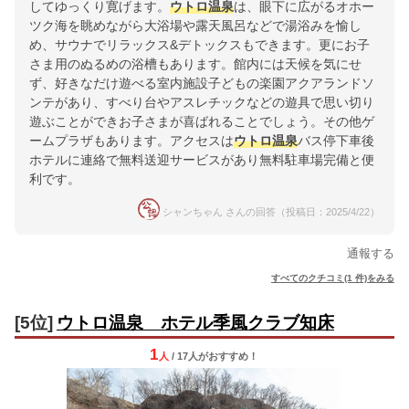
してゆっくり寛げます。
ウトロ温泉
は、眼下に広がるオホー
ツク海を眺めながら大浴場や露天風呂などで湯浴みを愉し
め、サウナでリラックス&デトックスもできます。更にお子
さま用のぬるめの浴槽もあります。館内には天候を気にせ
ず、好きなだけ遊べる室内施設子どもの楽園アクアランドソ
ンテがあり、すべり台やアスレチックなどの遊具で思い切り
遊ぶことができお子さまが喜ばれることでしょう。その他ゲ
ームプラザもあります。アクセスは
ウトロ温泉
バス停下車後
ホテルに連絡で無料送迎サービスがあり無料駐車場完備と便
利です。
シャンちゃん さんの回答（投稿日：2025/4/22）
通報する
すべてのクチコミ(1 件)をみる
[5位]
ウトロ温泉 ホテル季風クラブ知床
1
人
/ 17人
が
おすすめ！