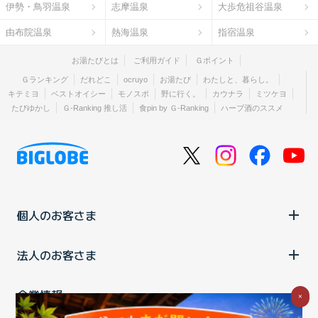
伊勢・鳥羽温泉
志摩温泉
大歩危祖谷温泉
由布院温泉
熱海温泉
指宿温泉
お湯たびとは
ご利用ガイド
Ｇポイント
Ｇランキング
だれどこ
ocruyo
お湯たび
わたしと、暮らし。
キテミヨ
ベストオイシー
モノスポ
野に行く。
カウナラ
ミツケヨ
たびゆかし
Ｇ-Ranking 推し活
食pin by Ｇ-Ranking
ハーブ酒のススメ
個人のお客さま
法人のお客さま
企業情報
×