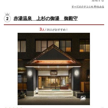
通報する
すべてのクチコミ(6 件)をみる
赤湯温泉 上杉の御湯 御殿守
3
人
/ 20人
が
おすすめ！