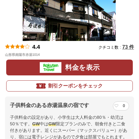
4.4
73 件
クチコミ数 :
山形県南陽市赤湯1014
地図
料金を表示
割引クーポンをチェック
子供料金のある赤湯温泉の宿です
0
子供料金の設定があり、小学生は大人料金の80％・幼児は
50％です。
GW
中は
GW
限定プランのみで、朝食付きと二食
付きがあります。近くにスーパー（マックスバリュー）があ
り、宿には電子レンジがあるので夕食は部屋でもとれます。