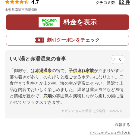
4.7
92 件
クチコミ数 :
山形県南陽市赤湯989
地図
料金を表示
割引クーポンをチェック
いい湯と赤湯温泉の食事
0
「御殿守」は
赤湯温泉
の宿で、
子供連れ
家族
が泊まりやすい
落ち着きがあり、のんびりと過ごせるホテルになります。二
食付きで和牛とか山の幸、海の幸が豊富にそろい、贅沢で上
品な内容でおいしく楽しめました。温泉は露天風呂など風情
と情緒が豊かで、
穴場
の雰囲気を満喫しながら癒しの湯に浸
かれてリラックスできます。
ヤギヌマ さんの回答（投稿日：2026/4/ 6）
通報する
すべてのクチコミ(3 件)をみる