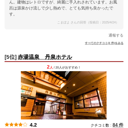
ん。建物はレトロですが、綺麗に手入れされています。お風
呂は源泉かけ流しで少し熱めで、とても気持ち良かったで
す。
こまぽよ さんの回答（投稿日：2025/4/24）
通報する
すべてのクチコミ(3 件)をみる
[5位]
赤湯温泉 丹泉ホテル
2
人
/ 20人
が
おすすめ！
4.2
84 件
クチコミ数 :