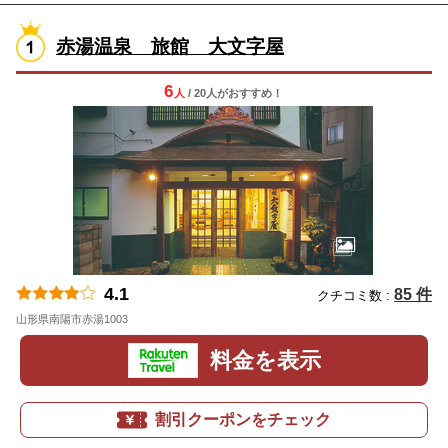
赤湯温泉 旅館 大文字屋
6
人
/ 20人
が
おすすめ！
4.1
85 件
クチコミ数 :
山形県南陽市赤湯1003
地図
料金を表示
割引クーポンをチェック