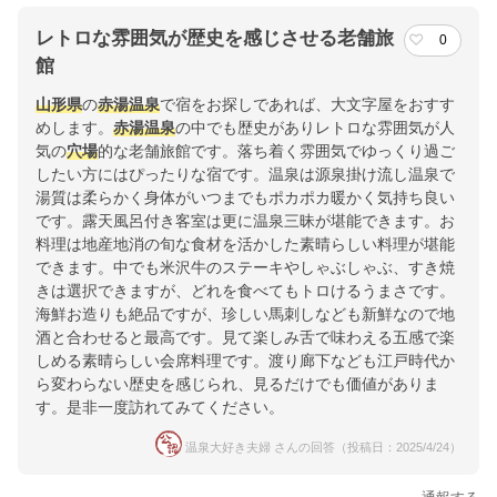
レトロな雰囲気が歴史を感じさせる老舗旅
0
館
山形県
の
赤湯温泉
で宿をお探しであれば、大文字屋をおすす
めします。
赤湯温泉
の中でも歴史がありレトロな雰囲気が人
気の
穴場
的な老舗旅館です。落ち着く雰囲気でゆっくり過ご
したい方にはぴったりな宿です。温泉は源泉掛け流し温泉で
湯質は柔らかく身体がいつまでもポカポカ暖かく気持ち良い
です。露天風呂付き客室は更に温泉三昧が堪能できます。お
料理は地産地消の旬な食材を活かした素晴らしい料理が堪能
できます。中でも米沢牛のステーキやしゃぶしゃぶ、すき焼
きは選択できますが、どれを食べてもトロけるうまさです。
海鮮お造りも絶品ですが、珍しい馬刺しなども新鮮なので地
酒と合わせると最高です。見て楽しみ舌で味わえる五感で楽
しめる素晴らしい会席料理です。渡り廊下なども江戸時代か
ら変わらない歴史を感じられ、見るだけでも価値がありま
す。是非一度訪れてみてください。
温泉大好き夫婦 さんの回答（投稿日：2025/4/24）