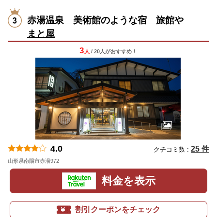
赤湯温泉 美術館のような宿 旅館や
まと屋
3
人
/ 20人
が
おすすめ！
4.0
25 件
クチコミ数 :
山形県南陽市赤湯972
地図
料金を表示
割引クーポンをチェック