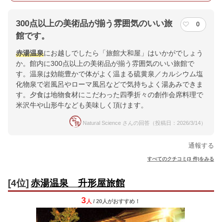
300点以上の美術品が揃う雰囲気のいい旅
0
館です。
赤湯温泉
にお越しでしたら「旅館大和屋」はいかがでしょう
か。館内に300点以上の美術品が揃う雰囲気のいい旅館で
す。温泉は効能豊かで体がよく温まる硫黄泉／カルシウム塩
化物泉で岩風呂やローマ風呂などで気持ちよく湯あみできま
す。夕食は地物食材にこだわった四季折々の創作会席料理で
米沢牛や山形牛なども美味しく頂けます。
Natural Science さんの回答（投稿日：2026/3/14）
通報する
すべてのクチコミ(3 件)をみる
[4位]
赤湯温泉 升形屋旅館
3
人
/ 20人
が
おすすめ！