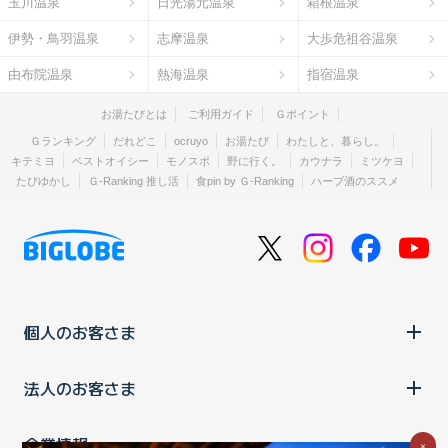
玉川温泉
日光湯元温泉
箱根温泉
伊勢・鳥羽温泉
志摩温泉
大歩危祖谷温泉
由布院温泉
熱海温泉
指宿温泉
お湯たびとは
ご利用ガイド
Ｇポイント
Ｇランキング
だれどこ
ocruyo
お湯たび
わたしと、暮らし。
キテミヨ
ベストオイシー
モノスポ
野に行く。
カウナラ
ミツケヨ
たびゆかし
Ｇ-Ranking 推し活
食pin by Ｇ-Ranking
ハーブ酒のススメ
個人のお客さま
法人のお客さま
企業情報
×