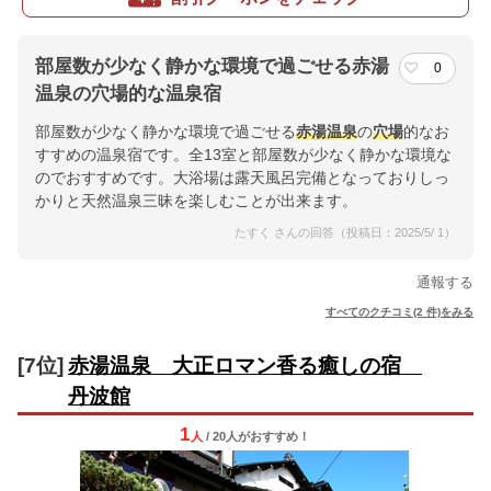
部屋数が少なく静かな環境で過ごせる赤湯
0
温泉の穴場的な温泉宿
部屋数が少なく静かな環境で過ごせる
赤湯温泉
の
穴場
的なお
すすめの温泉宿です。全13室と部屋数が少なく静かな環境な
のでおすすめです。大浴場は露天風呂完備となっておりしっ
かりと天然温泉三昧を楽しむことが出来ます。
たすく さんの回答（投稿日：2025/5/ 1）
通報する
すべてのクチコミ(2 件)をみる
[7位]
赤湯温泉 大正ロマン香る癒しの宿
丹波館
1
人
/ 20人
が
おすすめ！