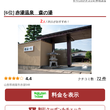
すべてのクチコミ(2 件)をみる
[6位]
赤湯温泉 森の湯
2
人
/ 20人
が
おすすめ！
4.4
72 件
クチコミ数 :
山形県南陽市赤湯548
地図
料金を表示
割引クーポンをチェック