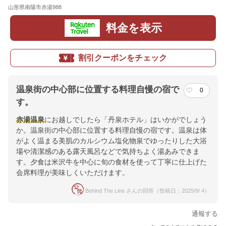
山形県南陽市赤湯988
地図
料金を表示
割引クーポンをチェック
温泉街の中心部に位置する料理自慢の宿で
0
す。
赤湯温泉
にお越しでしたら「丹泉ホテル」はいかがでしょう
か。温泉街の中心部に位置する料理自慢の宿です。温泉は体
がよく温まる美肌のカルシウム塩化物泉でゆったりした大浴
場や清潔感のある露天風呂などで気持ちよく湯あみできま
す。夕食は米沢牛を中心に旬の食材を使って丁寧に仕上げた
会席料理が美味しくいただけます。
Behind The Line さんの回答（投稿日：2025/9/ 4）
通報する