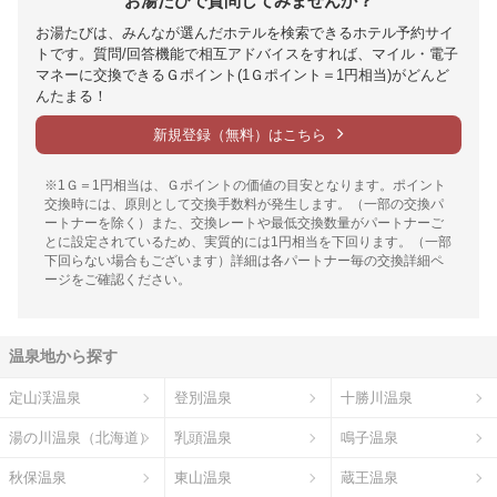
お湯たびで質問してみませんか？
お湯たびは、みんなが選んだホテルを検索できるホテル予約サイ
トです。質問/回答機能で相互アドバイスをすれば、マイル・電子
マネーに交換できるＧポイント(1Ｇポイント＝1円相当)がどんど
んたまる！
新規登録（無料）はこちら
※1Ｇ＝1円相当は、Ｇポイントの価値の目安となります。ポイント
交換時には、原則として交換手数料が発生します。（一部の交換パ
ートナーを除く）また、交換レートや最低交換数量がパートナーご
とに設定されているため、実質的には1円相当を下回ります。（一部
下回らない場合もございます）詳細は各パートナー毎の交換詳細ペ
ージをご確認ください。
温泉地から探す
定山渓温泉
登別温泉
十勝川温泉
湯の川温泉（北海道）
乳頭温泉
鳴子温泉
秋保温泉
東山温泉
蔵王温泉