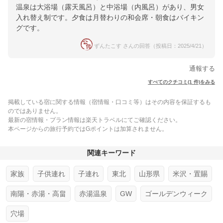
温泉は大浴場（露天風呂）と中浴場（内風呂）があり、男女
入れ替え制です。夕食は月替わりの和会席・朝食はバイキン
グです。
ずんたこす さんの回答（投稿日：2025/4/21）
通報する
すべてのクチコミ(1 件)をみる
掲載している宿に関する情報（宿情報・口コミ等）はその内容を保証するも
のではありません。
最新の宿情報・プラン情報は楽天トラベルにてご確認ください。
本ページからの旅行予約ではGポイントは加算されません。
関連キーワード
家族
子供連れ
子連れ
東北
山形県
米沢・置賜
南陽・赤湯・高畠
赤湯温泉
GW
ゴールデンウィーク
穴場