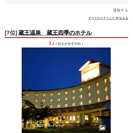
通報する
すべてのクチコミ(1 件)をみる
[7位]
蔵王温泉 蔵王四季のホテル
1
人
/ 20人
が
おすすめ！