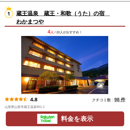
蔵王温泉 蔵王・和歌（うた）の宿
わかまつや
4
人
/ 20人
が
おすすめ！
4.8
98 件
クチコミ数 :
山形県山形市蔵王温泉951-1
地図
料金を表示