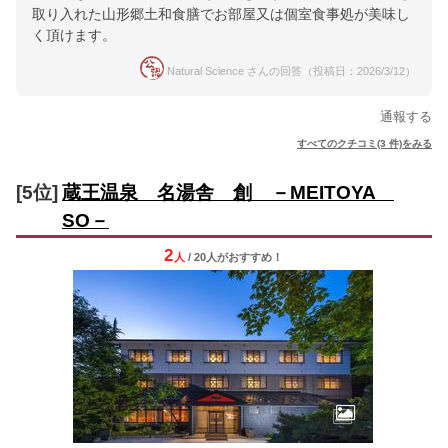
取り入れた山形郷土和食膳でお部屋又は個室食事処が美味し
く頂けます。
Natural Science さんの回答（投稿日：2026/3/12）
通報する
すべてのクチコミ(3 件)をみる
[5位]
蔵王温泉 名湯舎 創 －MEITOYA
SO－
2
人
/ 20人
が
おすすめ！