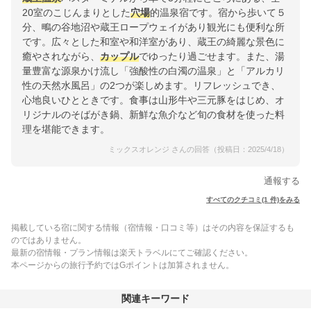
20室のこじんまりとした
穴場
的温泉宿です。宿から歩いて５
分、鴫の谷地沼や蔵王ロープウェイがあり観光にも便利な所
です。広々とした和室や和洋室があり、蔵王の綺麗な景色に
癒やされながら、
カップル
でゆったり過ごせます。また、湯
量豊富な源泉かけ流し「強酸性の白濁の温泉」と「アルカリ
性の天然水風呂」の2つが楽しめます。リフレッシュでき、
心地良いひとときです。食事は山形牛や三元豚をはじめ、オ
リジナルのそばがき鍋、新鮮な魚介など旬の食材を使った料
理を堪能できます。
ミックスオレンジ さんの回答（投稿日：2025/4/18）
通報する
すべてのクチコミ(1 件)をみる
掲載している宿に関する情報（宿情報・口コミ等）はその内容を保証するも
のではありません。
最新の宿情報・プラン情報は楽天トラベルにてご確認ください。
本ページからの旅行予約ではGポイントは加算されません。
関連キーワード