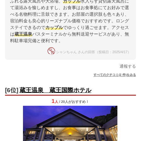
ふれる露天風呂や大浴場、
カップル
水入らず貸切露天風呂に
て湯浴みを愉しめますし、お食事はお食事処にてお好みで選
べる名物料理に舌鼓できます。お部屋の選択肢も色々あり、
宿泊料金も良心的リーズナブル価格でおすすめです。ロング
ステイできるので
カップル
でゆっくり過ごせます。アクセス
は
蔵王温泉
バスターミナルから無料送迎サービスがあり、無
料駐車場完備と便利です。
シャンちゃん さんの回答（投稿日：2025/4/17）
通報する
すべてのクチコミ(2 件)をみる
[6位]
蔵王温泉 蔵王国際ホテル
1
人
/ 20人
が
おすすめ！