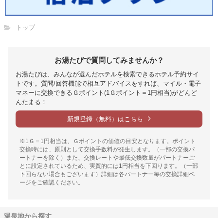
トップ
お湯たびで質問してみませんか？
お湯たびは、みんなが選んだホテルを検索できるホテル予約サイ
トです。質問/回答機能で相互アドバイスをすれば、マイル・電子
マネーに交換できるＧポイント(1Ｇポイント＝1円相当)がどんど
んたまる！
新規登録（無料）はこちら
※1Ｇ＝1円相当は、Ｇポイントの価値の目安となります。ポイント
交換時には、原則として交換手数料が発生します。（一部の交換パ
ートナーを除く）また、交換レートや最低交換数量がパートナーご
とに設定されているため、実質的には1円相当を下回ります。（一部
下回らない場合もございます）詳細は各パートナー毎の交換詳細ペ
ージをご確認ください。
温泉地から探す