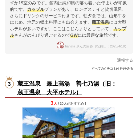
ずか19室のみです。館内は純和風の落ち着いた佇まいが印象
的です。
カップル
プランがあり、ロングステイと貸切風呂、
さらにドリンクのサービス付きです。朝夕食では、山形牛を
はじめ、地元の郷土料理にも出会えます。
蔵王温泉
には大型
ホテルが多いですが、ここはこじんまりとしていて、
カップ
ル
さんがのんびり過ごせるので
GW
には最適な旅館です。
hahata さんの回答（投稿日：2025/4/18）
通報する
すべてのクチコミ(4 件)をみる
蔵王温泉 最上高湯 善七乃湯（旧：
蔵王温泉 大平ホテル）
3
人
/ 20人
が
おすすめ！