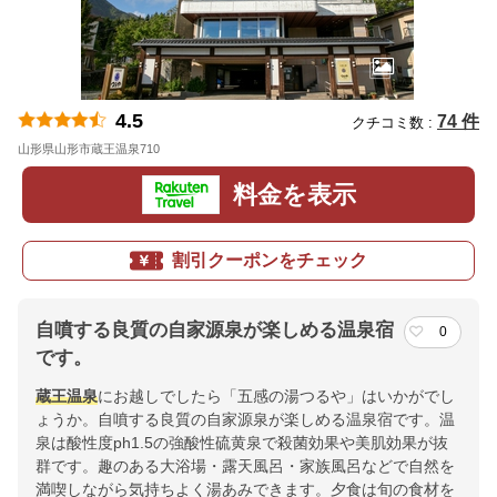
4.5
74 件
クチコミ数 :
山形県山形市蔵王温泉710
地図
料金を表示
割引クーポンをチェック
自噴する良質の自家源泉が楽しめる温泉宿
0
です。
蔵王温泉
にお越しでしたら「五感の湯つるや」はいかがでし
ょうか。自噴する良質の自家源泉が楽しめる温泉宿です。温
泉は酸性度ph1.5の強酸性硫黄泉で殺菌効果や美肌効果が抜
群です。趣のある大浴場・露天風呂・家族風呂などで自然を
満喫しながら気持ちよく湯あみできます。夕食は旬の食材を