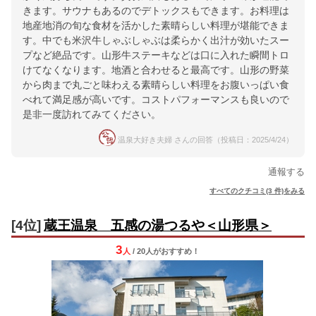
きます。サウナもあるのでデトックスもできます。お料理は
地産地消の旬な食材を活かした素晴らしい料理が堪能できま
す。中でも米沢牛しゃぶしゃぶは柔らかく出汁が効いたスー
プなど絶品です。山形牛ステーキなどは口に入れた瞬間トロ
けてなくなります。地酒と合わせると最高です。山形の野菜
から肉まで丸ごと味わえる素晴らしい料理をお腹いっぱい食
べれて満足感が高いです。コストパフォーマンスも良いので
是非一度訪れてみてください。
温泉大好き夫婦 さんの回答（投稿日：2025/4/24）
通報する
すべてのクチコミ(3 件)をみる
[4位]
蔵王温泉 五感の湯つるや＜山形県＞
3
人
/ 20人
が
おすすめ！