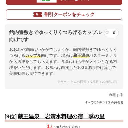
割引クーポンをチェック
館内畳敷きでゆっくりくつろげるカップル
0
向けです
おおみや旅館はいかがでしょうか。館内畳敷きでゆっくりく
つろげる
カップル
向けです。場所は
蔵王温泉
バスターミナル
から送迎をしてもらえます。食事は山形牛がメインとなる料
理をいただけます。お風呂は白濁した100％源泉掛け流しで
美肌効果も期待できます。
アラート さんの回答（投稿日：2025/4/17）
通報する
すべてのクチコミ(1 件)をみる
[9位]
蔵王温泉 岩清水料理の宿 季の里
1
人
/ 20人
が
おすすめ！