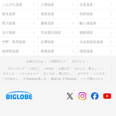
こんぴら温泉
三朝温泉
玉造温泉
皆生温泉
湯原温泉
別府温泉
黒川温泉
霧島温泉
酸ヶ湯温泉
玉川温泉
日光湯元温泉
箱根温泉
伊勢・鳥羽温泉
志摩温泉
大歩危祖谷温泉
由布院温泉
熱海温泉
指宿温泉
お湯たびとは
ご利用ガイド
Ｇポイント
Ｇランキング
だれどこ
ocruyo
お湯たび
わたしと、暮らし。
キテミヨ
ベストオイシー
モノスポ
野に行く。
カウナラ
ミツケヨ
たびゆかし
Ｇ-Ranking 推し活
食pin by Ｇ-Ranking
ハーブ酒のススメ