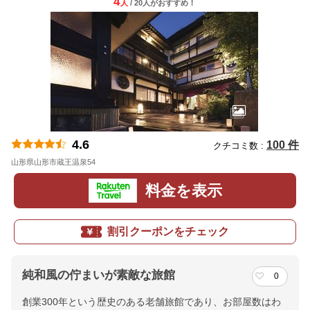
4
人
/ 20人
が
おすすめ！
4.6
100 件
クチコミ数 :
山形県山形市蔵王温泉54
地図
料金を表示
割引クーポンをチェック
純和風の佇まいが素敵な旅館
0
創業300年という歴史のある老舗旅館であり、お部屋数はわ