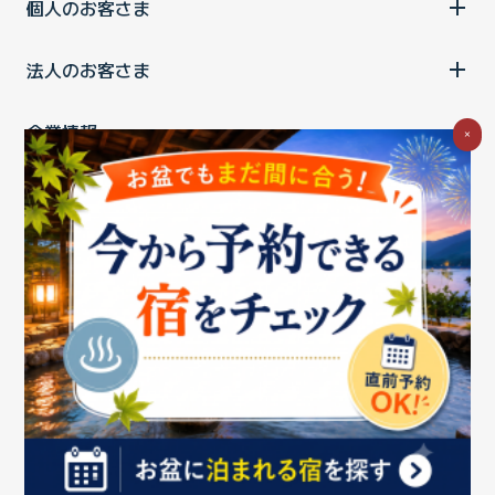
個人のお客さま
法人のお客さま
企業情報
×
ご利用中の方
お問い合わせ
消費税の表示
ウェブアクセシビリティの取り組み
個人情報保護ポリシー
プライバシーポータル
Cookieポリシー
特定商取引法に基づく表記
情報セキュリティ基本方針
商標について
BIGLOBEトップ
Copyright ©BIGLOBE Inc.
2026.
All rights reserved.