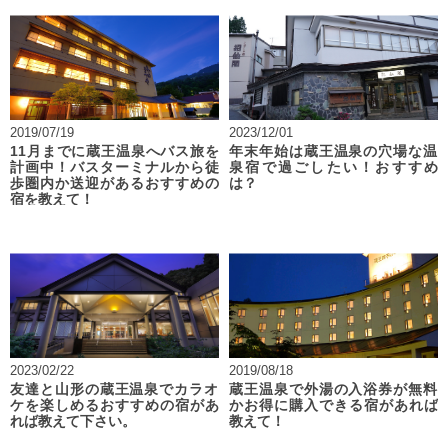
2019/07/19
2023/12/01
11月までに蔵王温泉へバス旅を
年末年始は蔵王温泉の穴場な温
計画中！バスターミナルから徒
泉宿で過ごしたい！おすすめ
歩圏内か送迎があるおすすめの
は？
宿を教えて！
2023/02/22
2019/08/18
友達と山形の蔵王温泉でカラオ
蔵王温泉で外湯の入浴券が無料
ケを楽しめるおすすめの宿があ
かお得に購入できる宿があれば
れば教えて下さい。
教えて！