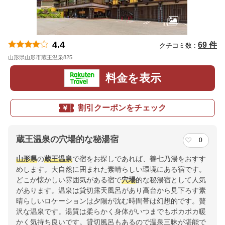
4.4
69 件
クチコミ数 :
山形県山形市蔵王温泉825
地図
料金を表示
割引クーポンをチェック
蔵王温泉の穴場的な秘湯宿
0
山形県
の
蔵王温泉
で宿をお探しであれば、善七乃湯をおすす
めします。大自然に囲まれた素晴らしい環境にある宿です。
どこか懐かしい雰囲気がある宿で
穴場
的な秘湯宿として人気
があります。温泉は貸切露天風呂があり高台から見下ろす素
晴らしいロケーションは夕陽が沈む時間帯は幻想的です。贅
沢な温泉です。湯質は柔らかく身体がいつまでもポカポカ暖
かく気持ち良いです。貸切風呂もあるので温泉三昧が堪能で