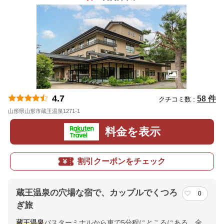
4.7
58 件
クチコミ数 :
山形県山形市蔵王温泉1271-1
地図
料金を表示
割引クーポンをチェック
蔵王温泉の穴場な宿で、カップルでくつろ
0
ぎ旅
蔵王温泉
バスターミナルから車で5分程にところにある、全