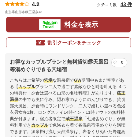
4.2
43 件
クチコミ数 :
山形県山形市蔵王温泉48
地図
料金を表示
割引クーポンをチェック
お得なカップルプランと無料貸切露天風呂
0
等湯めぐりできる穴場宿
こちらはご希望の
穴場
な温泉宿で
GW
期間中もまだ空室があ
る【
カップル
プラン二人で過ごす素敵なひと時を叶える ４つ
の特典付！夕食は選べる山形の名物料理】があります。
蔵王
温泉
の中でも奥に佇み、隠れ家のようにのんびりでき、貸切
露天風呂、夕食時にワンドリンク、二人で嬉しい選べる色浴
衣男女各1枚、ロングステイ14時イン・11時アウトの無料特
典が付きます。宿泊者限定で
蔵王温泉
「七湯舎めぐり」が無
料利用でき
カップル
で色浴衣を着て各温泉宿湯めぐりを満喫
できます。源泉掛け流し天然温泉は、岩をくりぬいた野趣あ