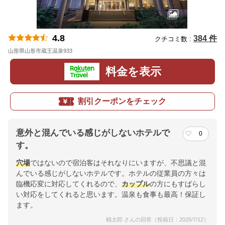
4.8
384 件
クチコミ数 :
山形県山形市蔵王温泉933
地図
料金を表示
割引クーポンをチェック
意外と混んでいる感じがしないホテルで
0
す。
穴場
ではないので宿泊客はそれなりにいますが、不思議と混
んでいる感じがしないホテルです。ホテルの従業員の方々は
臨機応変に対応してくれるので、
カップル
の方にもすばらし
い対応をしてくれると思います。温泉も食事も最高！保証し
ます。
鶴太郎 さんの回答（投稿日：2025/7/12）