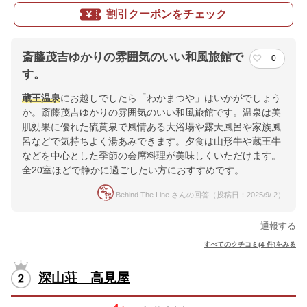
割引クーポンをチェック
斎藤茂吉ゆかりの雰囲気のいい和風旅館で
0
す。
蔵王温泉
にお越しでしたら「わかまつや」はいかがでしょう
か。斎藤茂吉ゆかりの雰囲気のいい和風旅館です。温泉は美
肌効果に優れた硫黄泉で風情ある大浴場や露天風呂や家族風
呂などで気持ちよく湯あみできます。夕食は山形牛や蔵王牛
などを中心とした季節の会席料理が美味しくいただけます。
全20室ほどで静かに過ごしたい方におすすめです。
Behind The Line さんの回答（投稿日：2025/9/ 2）
通報する
すべてのクチコミ(4 件)をみる
深山荘 高見屋