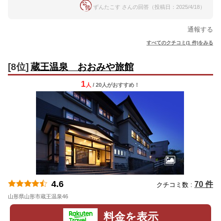
ずんたこす さんの回答（投稿日：2025/4/18）
通報する
すべてのクチコミ(1 件)をみる
[8位]
蔵王温泉 おおみや旅館
1
人
/ 20人
が
おすすめ！
4.6
70 件
クチコミ数 :
山形県山形市蔵王温泉46
地図
料金を表示