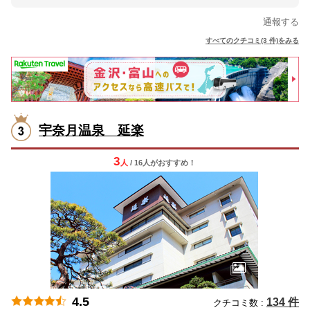
通報する
すべてのクチコミ(3 件)をみる
宇奈月温泉 延楽
3
人
/ 16人
が
おすすめ！
4.5
134 件
クチコミ数 :