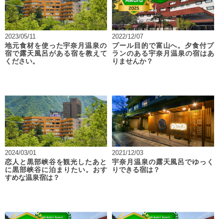
2023/05/11
2022/12/07
地元食材を使った宇奈月温泉の
プール目的で富山へ。夕食付プ
宿で露天風呂がある宿を教えて
ランのある宇奈月温泉の宿はあ
ください。
りませんか？
2024/03/01
2021/12/03
恋人と黒部峡谷を観光したあと
宇奈月温泉の露天風呂でゆっく
に黒部峡谷に泊まりたい。おす
りできる宿は？
すめな温泉宿は？