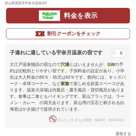
富山県黒部市宇奈月温泉267
地図
料金を表示
割引クーポンをチェック
子連れに適している宇奈月温泉の宿です
0
大江戸温泉物語の宿なので
穴場
とはいえませんが、
GW
の予
約は比較的とりやすい宿です。子供料金の設定があり、小学
生は大人料金の80％・幼児は60％です。館内には、キッズパ
ーク・卓球コーナー、など
家族
で楽しめる娯楽スペースがあ
ります。温泉大浴場は内風呂・露天風呂・貸切風呂がありま
す。食事は二食ともバイキングです。富山ブラックは、ラー
メン・カレー、の両方あります。富山湾の宝石と称される白
海老はかき揚げで提供されています。
ずんたこす さんの回答（投稿日：2025/4/10）
通報する