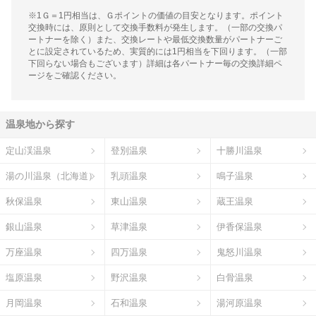
※1Ｇ＝1円相当は、Ｇポイントの価値の目安となります。ポイント
交換時には、原則として交換手数料が発生します。（一部の交換パ
ートナーを除く）また、交換レートや最低交換数量がパートナーご
とに設定されているため、実質的には1円相当を下回ります。（一部
下回らない場合もございます）詳細は各パートナー毎の交換詳細ペ
ージをご確認ください。
温泉地から探す
定山渓温泉
登別温泉
十勝川温泉
湯の川温泉（北海道）
乳頭温泉
鳴子温泉
秋保温泉
東山温泉
蔵王温泉
銀山温泉
草津温泉
伊香保温泉
万座温泉
四万温泉
鬼怒川温泉
塩原温泉
野沢温泉
白骨温泉
月岡温泉
石和温泉
湯河原温泉