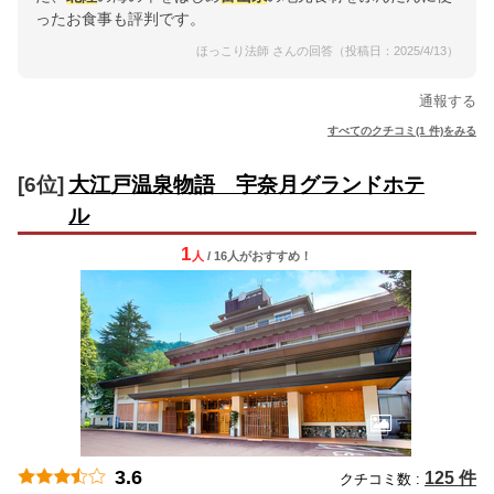
ったお食事も評判です。
ほっこり法師 さんの回答（投稿日：2025/4/13）
通報する
すべてのクチコミ(1 件)をみる
[6位]
大江戸温泉物語 宇奈月グランドホテ
ル
1
人
/ 16人
が
おすすめ！
3.6
125 件
クチコミ数 :