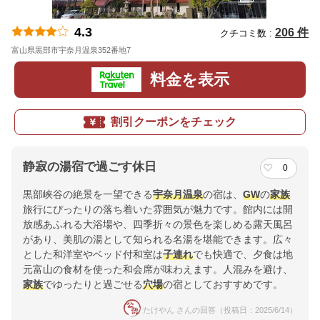
4.3
206 件
クチコミ数 :
富山県黒部市宇奈月温泉352番地7
地図
料金を表示
割引クーポンをチェック
静寂の湯宿で過ごす休日
0
黒部峡谷の絶景を一望できる
宇奈月温泉
の宿は、
GW
の
家族
旅行にぴったりの落ち着いた雰囲気が魅力です。館内には開
放感あふれる大浴場や、四季折々の景色を楽しめる露天風呂
があり、美肌の湯として知られる名湯を堪能できます。広々
とした和洋室やベッド付和室は
子連れ
でも快適で、夕食は地
元富山の食材を使った和会席が味わえます。人混みを避け、
家族
でゆったりと過ごせる
穴場
の宿としておすすめです。
たけやん さんの回答（投稿日：2025/6/14）