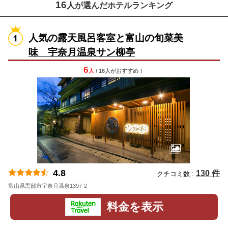
16
人が選んだホテルランキング
人気の露天風呂客室と富山の旬菜美
味 宇奈月温泉サン柳亭
6
人
/ 16人
が
おすすめ！
4.8
130 件
クチコミ数 :
富山県黒部市宇奈月温泉1397-2
地図
料金を表示