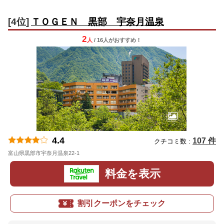
[4位]
ＴＯＧＥＮ 黒部 宇奈月温泉
2
人
/ 16人
が
おすすめ！
4.4
107 件
クチコミ数 :
富山県黒部市宇奈月温泉22-1
地図
料金を表示
割引クーポンをチェック