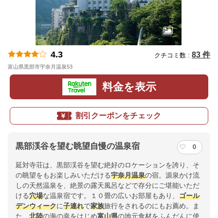
4.3
83 件
クチコミ数 :
富山県黒部市宇奈月温泉53
地図
料金を表示
割引クーポンをチェック
黒部渓谷を望む眺望自慢の温泉宿
0
延対寺荘は、黒部渓谷を望む絶好のロケーションを誇り、そ
の眺望をもお楽しみいただける
宇奈月温泉
の宿。源泉かけ流
しの天然温泉を、絶景の露天風呂などで存分にご堪能いただ
ける
穴場
な温泉宿です。１０畳の広いお部屋もあり、
ゴール
デンウィーク
に
子連れ
で
家族
旅行をされるのにもお薦め。ま
た、
北陸
の海の幸をはじめ
富山県
の地元食材をふんだんに使