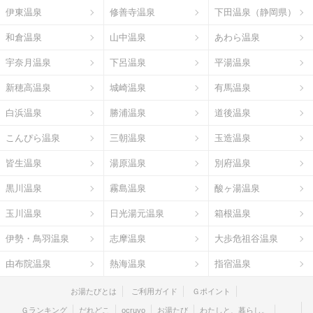
伊東温泉
修善寺温泉
下田温泉（静岡県）
和倉温泉
山中温泉
あわら温泉
宇奈月温泉
下呂温泉
平湯温泉
新穂高温泉
城崎温泉
有馬温泉
白浜温泉
勝浦温泉
道後温泉
こんぴら温泉
三朝温泉
玉造温泉
皆生温泉
湯原温泉
別府温泉
黒川温泉
霧島温泉
酸ヶ湯温泉
玉川温泉
日光湯元温泉
箱根温泉
伊勢・鳥羽温泉
志摩温泉
大歩危祖谷温泉
由布院温泉
熱海温泉
指宿温泉
お湯たびとは
ご利用ガイド
Ｇポイント
Ｇランキング
だれどこ
ocruyo
お湯たび
わたしと、暮らし。