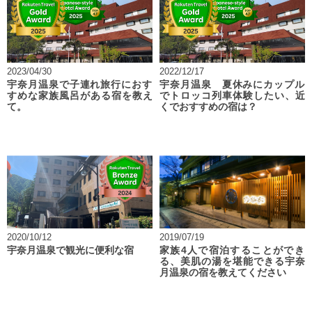
2023/04/30
2022/12/17
宇奈月温泉で子連れ旅行におす
宇奈月温泉 夏休みにカップル
すめな家族風呂がある宿を教え
でトロッコ列車体験したい、近
て。
くでおすすめの宿は？
2020/10/12
2019/07/19
宇奈月温泉で観光に便利な宿
家族4人で宿泊することができ
る、美肌の湯を堪能できる宇奈
月温泉の宿を教えてください