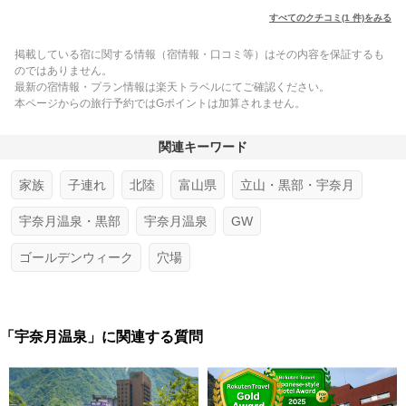
すべてのクチコミ(1 件)をみる
掲載している宿に関する情報（宿情報・口コミ等）はその内容を保証するも
のではありません。
最新の宿情報・プラン情報は楽天トラベルにてご確認ください。
本ページからの旅行予約ではGポイントは加算されません。
関連キーワード
家族
子連れ
北陸
富山県
立山・黒部・宇奈月
宇奈月温泉・黒部
宇奈月温泉
GW
ゴールデンウィーク
穴場
「宇奈月温泉」に関連する質問