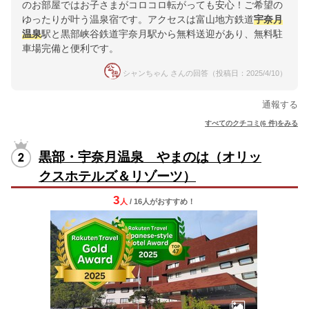
のお部屋ではお子さまがコロコロ転がっても安心！ご希望の
ゆったりが叶う温泉宿です。アクセスは富山地方鉄道
宇奈月
温泉
駅と黒部峡谷鉄道宇奈月駅から無料送迎があり、無料駐
車場完備と便利です。
シャンちゃん さんの回答（投稿日：2025/4/10）
通報する
すべてのクチコミ(6 件)をみる
黒部・宇奈月温泉 やまのは（オリッ
クスホテルズ＆リゾーツ）
3
人
/ 16人
が
おすすめ！