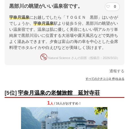
黒部川の眺望がいい温泉宿です。
0
宇奈月温泉
にお越しでしたら「ＴＯＧＥＮ 黒部」はいかが
でしょうか。
宇奈月温泉
駅より徒歩５分。黒部川の眺望がい
い温泉宿です。温泉は肌に優しく美容にもいい弱アルカリ単
純泉で黒部川沿いに位置する大浴場や露天風呂などで気持ち
よく湯あみできます。夕食は富山の海の幸を中心とした会席
料理でホタルイカや白えびなどが美味しく頂けます。
Natural Science さんの回答（投稿日：2026/3/10）
通報する
すべてのクチコミ(2 件)をみる
[5位]
宇奈月温泉の老舗旅館 延対寺荘
1
人
/ 16人
が
おすすめ！