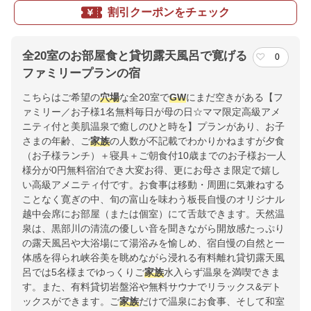
割引クーポンをチェック
全20室のお部屋食と貸切露天風呂で寛げる
0
ファミリープランの宿
こちらはご希望の
穴場
な全20室で
GW
にまだ空きがある【フ
ァミリー／お子様1名無料毎日が母の日☆ママ限定高級アメ
ニティ付と美肌温泉で癒しのひと時を】プランがあり、お子
さまの年齢、ご
家族
の人数が不記載でわかりかねますが夕食
（お子様ランチ）＋寝具＋ご朝食付10歳までのお子様お一人
様分が0円無料宿泊でき大変お得、更にお母さま限定で嬉し
い高級アメニティ付です。お食事は移動・周囲に気兼ねする
ことなく寛ぎの中、旬の富山を味わう板長自慢のオリジナル
越中会席にお部屋（または個室）にて舌鼓できます。天然温
泉は、黒部川の清流の優しい音を聞きながら開放感たっぷり
の露天風呂や大浴場にて湯浴みを愉しめ、宿自慢の自然と一
体感を得られ峡谷美を眺めながら浸れる有料離れ貸切露天風
呂では5名様までゆっくりご
家族
水入らず温泉を満喫できま
す。また、有料貸切岩盤浴や無料サウナでリラックス&デト
ックスができます。ご
家族
だけで温泉にお食事、そして和室