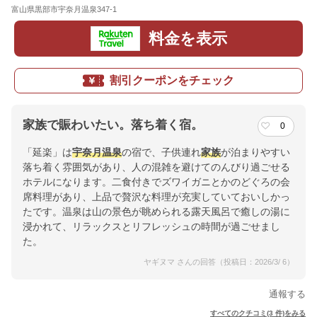
富山県黒部市宇奈月温泉347-1
地図
料金を表示
割引クーポンをチェック
家族で賑わいたい。落ち着く宿。
0
「延楽」は
宇奈月温泉
の宿で、子供連れ
家族
が泊まりやすい
落ち着く雰囲気があり、人の混雑を避けてのんびり過ごせる
ホテルになります。二食付きでズワイガニとかのどぐろの会
席料理があり、上品で贅沢な料理が充実していておいしかっ
たです。温泉は山の景色が眺められる露天風呂で癒しの湯に
浸かれて、リラックスとリフレッシュの時間が過ごせまし
た。
ヤギヌマ さんの回答（投稿日：2026/3/ 6）
通報する
すべてのクチコミ(3 件)をみる