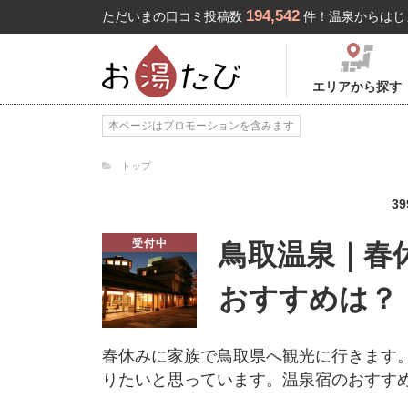
194,542
ただいまの口コミ投稿数
件！温泉からはじ
エリアから探す
本ページはプロモーションを含みます
トップ
39
受付中
鳥取温泉｜春
おすすめは？
春休みに家族で鳥取県へ観光に行きます
りたいと思っています。温泉宿のおすす