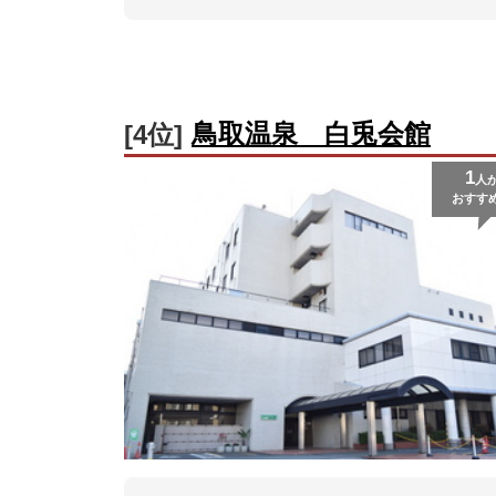
鳥取温泉 白兎会館
[4位]
1
人
おすす