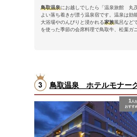
鳥取温泉
にお越しでしたら「温泉旅館 丸
よい落ち着きが漂う温泉宿です。温泉は効
大浴場やのんびりと浸かれる
家族
風呂など
を使った季節の会席料理で鳥取牛、松葉ガ
鳥取温泉 ホテルモナー
1
人
おすす