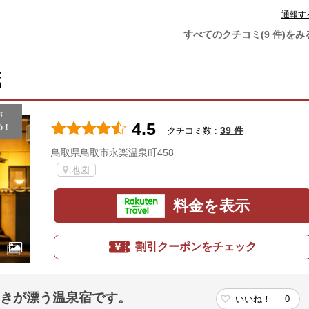
通報す
すべてのクチコミ(9 件)をみ
茂
が
4.5
め！
39 件
クチコミ数 :
鳥取県鳥取市永楽温泉町458
地図
料金を表示
割引クーポンをチェック
着きが漂う温泉宿です。
いいね！
0