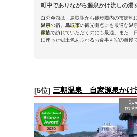
町中でありながら源泉かけ流しの湯
白兎会館は、鳥取駅から徒歩圏内の市街地
温泉
の宿。
鳥取市
の観光拠点にも最適な温
家族
で訪れていただくのにも最適。また、
に使った郷土色あふれるお食事も宿の自慢
三朝温泉 自家源泉かけ
[5位]
1
人
おすす