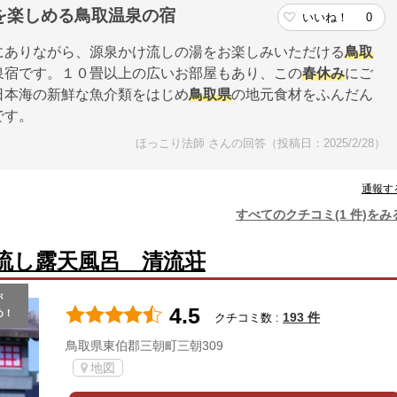
を楽しめる鳥取温泉の宿
いいね！
0
にありながら、源泉かけ流しの湯をお楽しみいただける
鳥取
泉宿です。１０畳以上の広いお部屋もあり、この
春休み
にご
日本海の新鮮な魚介類をはじめ
鳥取県
の地元食材をふんだん
です。
ほっこり法師 さんの回答（投稿日：2025/2/28）
通報す
すべてのクチコミ(1 件)をみ
流し露天風呂 清流荘
が
4.5
め！
193 件
クチコミ数 :
鳥取県東伯郡三朝町三朝309
地図