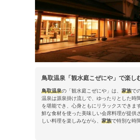
鳥取温泉「観水庭こぜにや」で楽し
鳥取温泉
の「観水庭こぜにや」は、
家族
で
温泉は源泉掛け流しで、ゆったりとした時
を堪能でき、心身ともにリラックスできま
鮮な食材を使った美味しい会席料理が提供
しい料理を楽しみながら、
家族
で特別な時