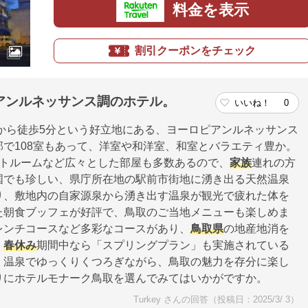
料金を表示
割引クーポンをチェック
アンルネッサンス調のホテル。
いいね！
0
から徒歩5分という好立地にある、ヨーロピアンルネッサンス
で108室もあって、洋室や和洋室、和室とバラエティ豊か。
ートルームなど広々とした部屋も多数あるので、
家族
連れの方
国でも珍しい、県庁所在地の駅前市街地に湧き出る天然温泉
り、敷地内の自家源泉から湧き出す温泉が観光で疲れた体を
た朝食ブッフェが好評で、鳥取のご当地メニューも楽しめま
レンチコースなど多彩なコースがあり、
鳥取県
の地産地消を
。
春休み
期間中なら「スプリングプラン」も実施されている
。温泉でゆっくりくつろぎながら、鳥取の魅力を存分に楽し
りにホテルモナーク鳥取を選んでみてはいかがですか。
Turkey さんの回答（投稿日：2025/3/ 3）