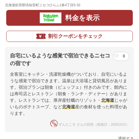
北海道虻田郡倶知安町ニセコひらふ1条4丁目5-32
地図
料金を表示
割引クーポンをチェック
自宅にいるような感覚で宿泊できるニセコ
0
の宿です
全客室にキッチン・洗濯乾燥機がついており、自宅にいるよ
うな感覚で宿泊できます。温泉は大浴場と貸切風呂がありま
す。宿泊プランは朝食（ビュッフェ）付きのみです。館内に
は寿司店とレストラン（朝食・ランチ・ディナー）がありま
す。レストランでは、厚岸産牡蠣のリゾット・
北海道
じゃが
いものポテトスープ、など
北海道
産の食材を使った料理があ
ります。
ずんたこす さんの回答（投稿日：2025/2/12）
通報する