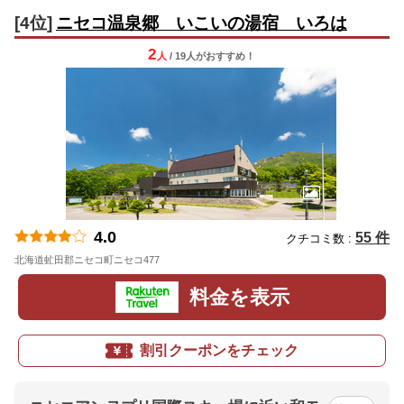
[4位]
ニセコ温泉郷 いこいの湯宿 いろは
2
人
/ 19人
が
おすすめ！
4.0
55 件
クチコミ数 :
北海道虻田郡ニセコ町ニセコ477
地図
料金を表示
割引クーポンをチェック