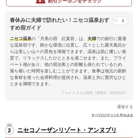
割引クーポンをチェック
春休みに夫婦で訪れたい！ニセコ温泉おす
1
すめ宿ガイド
ニセコ温泉
の「月美の宿 紅葉音」は、
夫婦
での旅行に最適
な温泉宿です。静かな環境に位置し、広々とした露天風呂か
らは美しい山々の景色を堪能できます。温泉は肌に優しい泉
質で、リラックスしたひとときを過ごせます。また、プライ
ベート感があり、他の宿泊客との距離も保たれているため、
落ち着いた時間を楽しむことができます。食事は地元の新鮮
な食材を使った会席料理が提供され、温泉と共に贅沢なひと
ときを満喫できます。
アルナヌ さんの回答（投稿日：2025/2/13）
通報する
すべてのクチコミ(5 件)をみる
ニセコノーザンリゾート・アンヌプリ