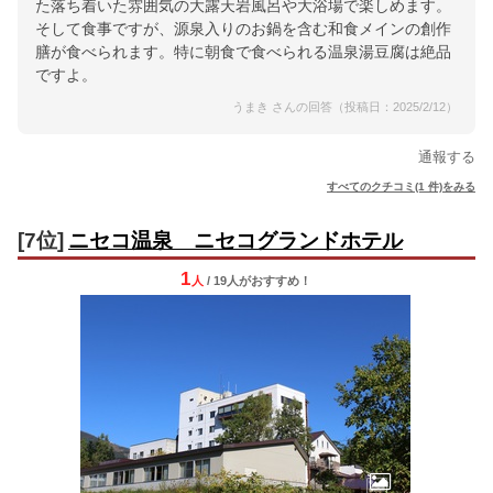
た落ち着いた雰囲気の大露天岩風呂や大浴場で楽しめます。
そして食事ですが、源泉入りのお鍋を含む和食メインの創作
膳が食べられます。特に朝食で食べられる温泉湯豆腐は絶品
ですよ。
うまき さんの回答（投稿日：2025/2/12）
通報する
すべてのクチコミ(1 件)をみる
[7位]
ニセコ温泉 ニセコグランドホテル
1
人
/ 19人
が
おすすめ！