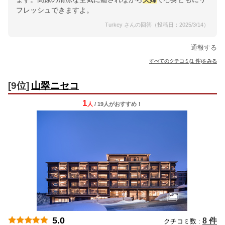
フレッシュできますよ。
Turkey さんの回答（投稿日：2025/3/14）
通報する
すべてのクチコミ(1 件)をみる
[9位]
山翠ニセコ
1
人
/ 19人
が
おすすめ！
5.0
8 件
クチコミ数 :