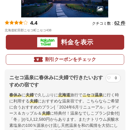
4.4
62 件
クチコミ数 :
北海道虻田郡ニセコ町ニセコ438
地図
料金を表示
割引クーポンをチェック
ニセコ温泉に春休みに夫婦で行きたいおす
0
すめの宿です
春休み
に
夫婦
で久しぶりに
北海道
旅行で
ニセコ温泉
に行く時
に利用する
夫婦
におすすめな温泉宿です。こちらならご希望
に合うおすすめのプラン[「2024年6月リニューアル」レディ
ース＆カップル＆
夫婦
に特典付！温泉なでしこプラン[2食付]
「冬」]が1人12,580円からあります。またナトリウム炭酸水
素塩泉の100％源泉かけ流し天然温泉を和の風情を大切にし