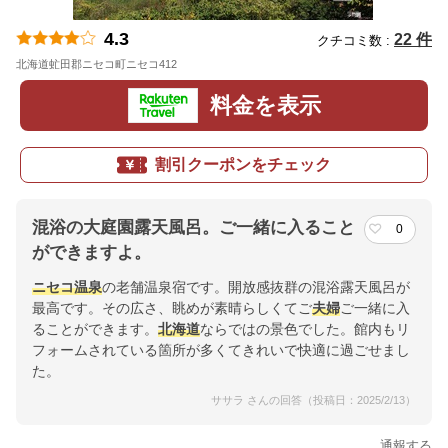
4.3
22 件
クチコミ数 :
北海道虻田郡ニセコ町ニセコ412
地図
料金を表示
割引クーポンをチェック
混浴の大庭園露天風呂。ご一緒に入ること
0
ができますよ。
ニセコ温泉
の老舗温泉宿です。開放感抜群の混浴露天風呂が
最高です。その広さ、眺めが素晴らしくてご
夫婦
ご一緒に入
ることができます。
北海道
ならではの景色でした。館内もリ
フォームされている箇所が多くてきれいで快適に過ごせまし
た。
ササラ さんの回答（投稿日：2025/2/13）
通報する