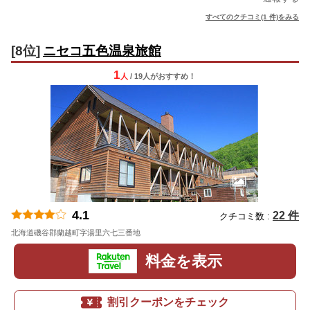
すべてのクチコミ(1 件)をみる
[8位]
ニセコ五色温泉旅館
1
人
/ 19人
が
おすすめ！
4.1
22 件
クチコミ数 :
北海道磯谷郡蘭越町字湯里六七三番地
地図
料金を表示
割引クーポンをチェック