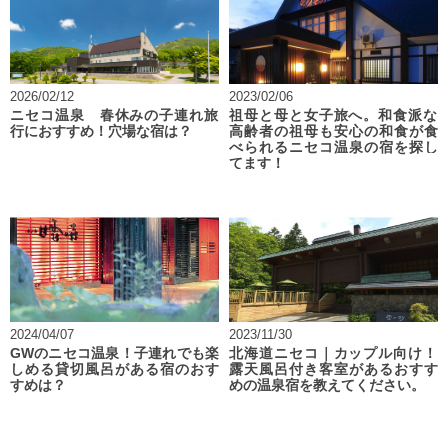
2026/02/12
2023/02/06
ニセコ温泉 春休みの子連れ旅
祖母と母と女子旅へ。和食派な
行におすすめ！穴場な宿は？
高齢者の祖母も安心の和食が食
べられるニセコ温泉の宿を探し
てます！
2024/04/07
2023/11/30
GWのニセコ温泉！子連れでも楽
北海道ニセコ｜カップル向け！
しめる貸切風呂がある宿のおす
露天風呂付き客室があるおすす
すめは？
めの温泉宿を教えてください。