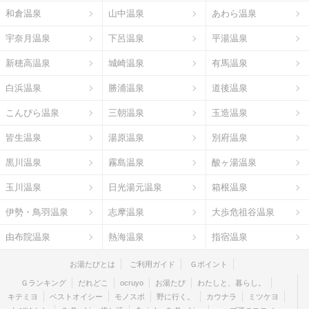
和倉温泉
山中温泉
あわら温泉
宇奈月温泉
下呂温泉
平湯温泉
新穂高温泉
城崎温泉
有馬温泉
白浜温泉
勝浦温泉
道後温泉
こんぴら温泉
三朝温泉
玉造温泉
皆生温泉
湯原温泉
別府温泉
黒川温泉
霧島温泉
酸ヶ湯温泉
玉川温泉
日光湯元温泉
箱根温泉
伊勢・鳥羽温泉
志摩温泉
大歩危祖谷温泉
由布院温泉
熱海温泉
指宿温泉
お湯たびとは
ご利用ガイド
Ｇポイント
Ｇランキング
だれどこ
ocruyo
お湯たび
わたしと、暮らし。
キテミヨ
ベストオイシー
モノスポ
野に行く。
カウナラ
ミツケヨ