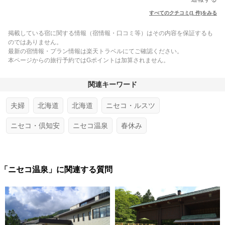
すべてのクチコミ(1 件)をみる
掲載している宿に関する情報（宿情報・口コミ等）はその内容を保証するも
のではありません。
最新の宿情報・プラン情報は楽天トラベルにてご確認ください。
本ページからの旅行予約ではGポイントは加算されません。
関連キーワード
夫婦
北海道
北海道
ニセコ・ルスツ
ニセコ・倶知安
ニセコ温泉
春休み
「ニセコ温泉」に関連する質問