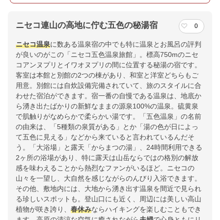
ニセコ連山の高地に佇む五色の秘湯宿
0
ニセコ温泉
に数ある温泉宿の中でも特に温泉とお風呂の評判
が良いのがこの「ニセコ五色温泉旅館」。標高750mのニセ
コアンヌプリとイワオヌプリの間に位置する秘湯の宿です。
客室は本館と別館の2つの棟があり、和室と洋室どちらもご
用意。別館には自炊設備完備されていて、旅のスタイルに合
わせた宿泊ができます。宿一番の自慢である温泉は、地底か
ら湧き出たばかりの新鮮なままの源泉100%の温泉。硫黄泉
で肌触りがなめらかで柔らかい湯です。「五色温泉」の名前
の由来は、「5種類の泉質がある」とか「湯の色が日によっ
て五色に見える」などから来ていると言われているんだそ
う。「大浴場」と露天「からまつの湯」、24時間利用できる
2ヶ所の浴場があり、特に露天は山岳ならではの格別の解放
感を味わえることから熱烈なファンがいるほど。ニセコの
山々を一望し、大自然を感じながらのんびり入浴できます。
その他、敷地内には、大地から湧き出す温泉を間近で見られ
る珍しいスポットも。登山口にも近く、周辺には美しい高山
植物が咲き誇り、
春休み
ならハイキングを楽しむこともでき
ます。高原の清涼な空気に癒されながら
夫婦
で心身ともにリ