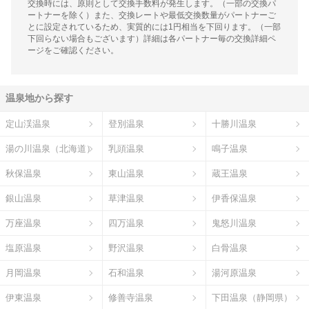
交換時には、原則として交換手数料が発生します。（一部の交換パ
ートナーを除く）また、交換レートや最低交換数量がパートナーご
とに設定されているため、実質的には1円相当を下回ります。（一部
下回らない場合もございます）詳細は各パートナー毎の交換詳細ペ
ージをご確認ください。
温泉地から探す
定山渓温泉
登別温泉
十勝川温泉
湯の川温泉（北海道）
乳頭温泉
鳴子温泉
秋保温泉
東山温泉
蔵王温泉
銀山温泉
草津温泉
伊香保温泉
万座温泉
四万温泉
鬼怒川温泉
塩原温泉
野沢温泉
白骨温泉
月岡温泉
石和温泉
湯河原温泉
伊東温泉
修善寺温泉
下田温泉（静岡県）