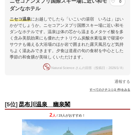
ニセコアンヌプリ国際スキー場に近い和モ
0
ダンなホテル
ニセコ温泉
にお越しでしたら「いこいの湯宿 いろは」はい
かがでしょうか。ニセコアンヌプリ国際スキー場に近い和モ
ダンなホテルです。温泉は体の芯から温まるメタケイ酸を多
く含み美肌効果にも優れたナトリウム炭酸水素塩泉で寝湯や
サウナも備える大浴場のほか岩で囲まれた露天風呂など気持
ちよく湯あみできます。夕食は道産の旬の食材を中心とした
季節の和食膳が美味しくいただけます。
Natural Science さんの回答（投稿日：2026/1/ 8）
通報する
すべてのクチコミ(2 件)をみる
[5位]
昆布川温泉 幽泉閣
2
人
/ 19人
が
おすすめ！