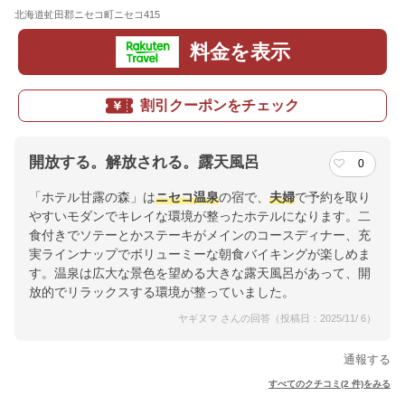
北海道虻田郡ニセコ町ニセコ415
地図
料金を表示
割引クーポンをチェック
開放する。解放される。露天風呂
0
「ホテル甘露の森」は
ニセコ温泉
の宿で、
夫婦
で予約を取り
やすいモダンでキレイな環境が整ったホテルになります。二
食付きでソテーとかステーキがメインのコースディナー、充
実ラインナップでボリューミーな朝食バイキングが楽しめま
す。温泉は広大な景色を望める大きな露天風呂があって、開
放的でリラックスする環境が整っていました。
ヤギヌマ さんの回答（投稿日：2025/11/ 6）
通報する
すべてのクチコミ(2 件)をみる