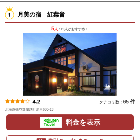
月美の宿 紅葉音
5
人
/ 19人
が
おすすめ！
4.2
65 件
クチコミ数 :
北海道磯谷郡蘭越町湯里680-13
地図
料金を表示