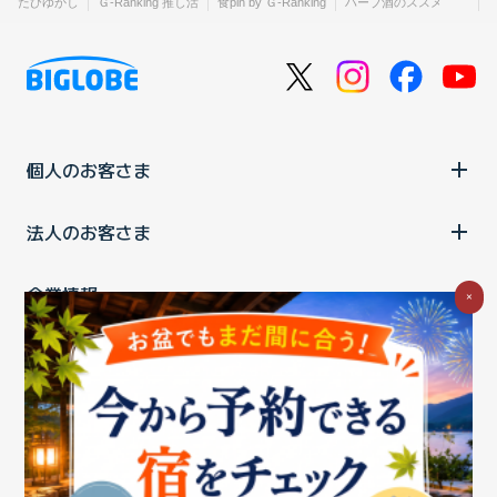
たびゆかし
Ｇ-Ranking 推し活
食pin by Ｇ-Ranking
ハーブ酒のススメ
個人のお客さま
法人のお客さま
企業情報
×
ご利用中の方
お問い合わせ
消費税の表示
ウェブアクセシビリティの取り組み
個人情報保護ポリシー
プライバシーポータル
Cookieポリシー
特定商取引法に基づく表記
情報セキュリティ基本方針
商標について
BIGLOBEトップ