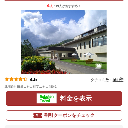
4
人
/ 19人
が
おすすめ！
4.5
56 件
クチコミ数 :
北海道虻田郡ニセコ町字ニセコ480-1
地図
料金を表示
割引クーポンをチェック