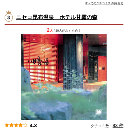
すべてのクチコミ(4 件)をみる
ニセコ昆布温泉 ホテル甘露の森
2
人
/ 19人
が
おすすめ！
4.3
83 件
クチコミ数 :