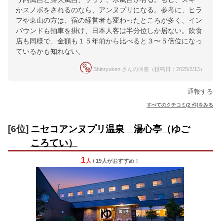
かスノボをされるのなら、アンヌプリになる。参考に、ヒラ
フや東山の方は、宿の経営者も変わったところが多く、イン
バウンドも拍車を掛け、日本人客は半分位しか居ない。飲食
店も同様で、金額も１５年前から比べると３〜５倍位になっ
ているかも知れない。
Shinryuken さんの回答（投稿日：2025/2/13）
通報する
すべてのクチコミ(2 件)をみる
[6位]
ニセコアンヌプリ温泉 湯心亭（ゆご
ころてい）
1
人
/ 19人
が
おすすめ！