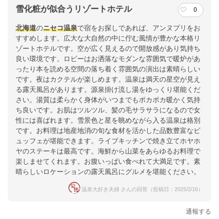
雪化粧が似合うリゾートホテル
0
北海道
の
ニセコ温泉
で宿をお探しであれば、アンヌプリをお
すすめします。広大な大自然の中に佇む風情が豊かな本格リ
ゾートホテルです。空が広く見えるので開放感があり気持ち
良い環境です。ロビーはお洒落なモダンな雰囲気で暖炉があ
ったり本を読める空間の落ち着く雰囲気の演出は素晴らしい
です。夜はカクテルが楽しめます。温泉は満天の星空が見え
る露天風呂があります。源泉掛け流し湯をゆっくり堪能くだ
さい。湯質は柔らかく身体がいつまでもポカポカ暖かく気持
ち良いです。お肌はツルツル、髪の毛サラサラになるので女
性には喜ばれます。雪景色と星を眺めながら入る温泉は格別
です。お料理は地産地消の旬な食材を活かした品数豊富なビ
ュッフェが堪能できます。ライブキッチンで焼き立てホヤホ
ヤのステーキは最高です。海鮮から山菜をあらゆるお料理で
楽しませてくれます。お腹いっぱい食べれて大満足です。素
晴らしいロケーションの露天風呂にグルメを堪能ください。
温泉大好き夫婦 さんの回答（投稿日：2025/2/16）
通報する