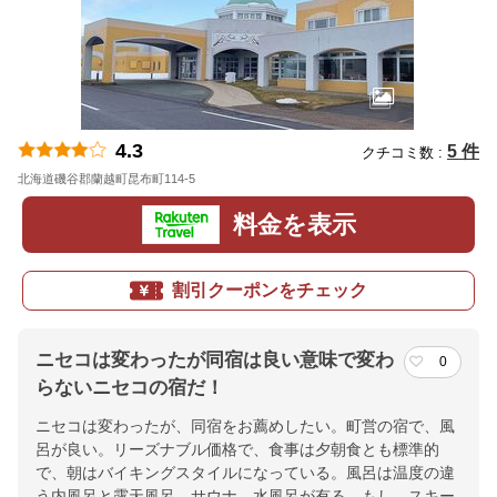
4.3
5 件
クチコミ数 :
北海道磯谷郡蘭越町昆布町114-5
地図
料金を表示
割引クーポンをチェック
ニセコは変わったが同宿は良い意味で変わ
0
らないニセコの宿だ！
ニセコは変わったが、同宿をお薦めしたい。町営の宿で、風
呂が良い。リーズナブル価格で、食事は夕朝食とも標準的
で、朝はバイキングスタイルになっている。風呂は温度の違
う内風呂と露天風呂、サウナ、水風呂が有る。もし、スキー