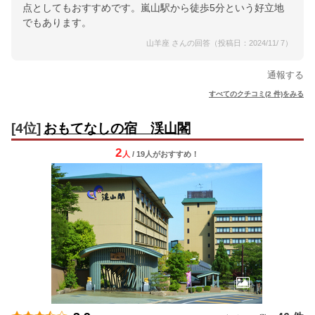
点としてもおすすめです。嵐山駅から徒歩5分という好立地
でもあります。
山羊座 さんの回答（投稿日：2024/11/ 7）
通報する
すべてのクチコミ(2 件)をみる
[4位]
おもてなしの宿 渓山閣
2
人
/ 19人
が
おすすめ！