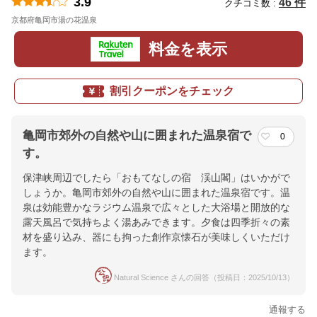
3.9
46 件
クチコミ数 :
京都府亀岡市湯の花温泉
地図
料金を表示
割引クーポンをチェック
亀岡市郊外の自然や山に囲まれた温泉宿で
0
す。
保津峡周辺でしたら「おもてなしの宿 渓山閣」はいかがで
しょうか。亀岡市郊外の自然や山に囲まれた温泉宿です。温
泉は効能豊かなラジウム温泉で広々とした大浴場と開放的な
露天風呂で気持ちよく湯あみできます。夕食は四季折々の素
材を盛り込み、器にも拘った創作京懐石が美味しくいただけ
ます。
Natural Science さんの回答（投稿日：2025/10/13）
通報する