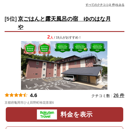
すべてのクチコミ(2 件)をみる
[5位]
京ごはんと露天風呂の宿 ゆのはな月
や
2
人
/ 19人
が
おすすめ！
4.6
26 件
クチコミ数 :
京都府亀岡市ひえ田野町柿花茶屋6
地図
料金を表示