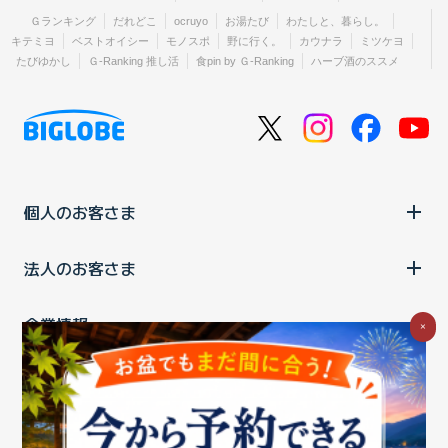
Ｇランキング
だれどこ
ocruyo
お湯たび
わたしと、暮らし。
キテミヨ
ベストオイシー
モノスポ
野に行く。
カウナラ
ミツケヨ
たびゆかし
Ｇ-Ranking 推し活
食pin by Ｇ-Ranking
ハーブ酒のススメ
個人のお客さま
法人のお客さま
企業情報
×
ご利用中の方
お問い合わせ
消費税の表示
ウェブアクセシビリティの取り組み