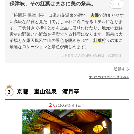
保津峡、その紅葉はまさに美の祭典。
0
「松園荘 保津川亭」は湯の花温泉の宿で、
夫婦
で泊まりやす
い高級な品質と見た目でおしゃれに過ごせるホテルになりま
す。二食付きで和牛とかを上品に盛り付けたり、地元の新鮮
素材の野菜とか鮮魚を満喫できる料理になります。温泉は大
浴場とか露天風呂で山の景色を眺められて、
紅葉
狩りの旅に
最適なロケーションと景色が楽しめます。
ヤギヌマ さんの回答（投稿日：2025/6/ 2）
通報する
すべてのクチコミ(5 件)をみる
京都 嵐山温泉 渡月亭
2
人
/ 19人
が
おすすめ！