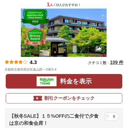
1
人
/ 19人
が
おすすめ！
4.3
109 件
クチコミ数 :
京都府京都市西京区嵐山西一川町5-4
地図
料金を表示
割引クーポンをチェック
【秋冬SALE】１５%OFFの二食付で夕食
0
は京の和食会席！