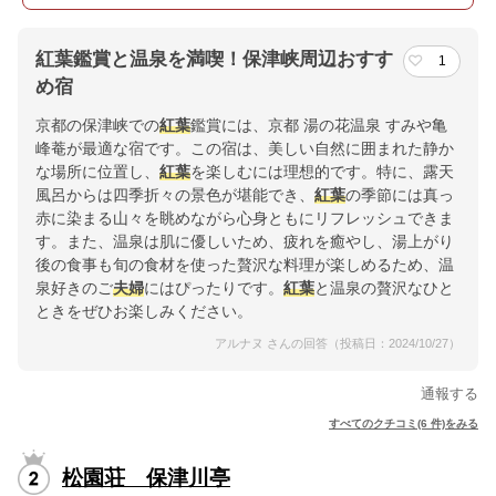
紅葉鑑賞と温泉を満喫！保津峡周辺おすす
1
め宿
京都の保津峡での
紅葉
鑑賞には、京都 湯の花温泉 すみや亀
峰菴が最適な宿です。この宿は、美しい自然に囲まれた静か
な場所に位置し、
紅葉
を楽しむには理想的です。特に、露天
風呂からは四季折々の景色が堪能でき、
紅葉
の季節には真っ
赤に染まる山々を眺めながら心身ともにリフレッシュできま
す。また、温泉は肌に優しいため、疲れを癒やし、湯上がり
後の食事も旬の食材を使った贅沢な料理が楽しめるため、温
泉好きのご
夫婦
にはぴったりです。
紅葉
と温泉の贅沢なひと
ときをぜひお楽しみください。
アルナヌ さんの回答（投稿日：2024/10/27）
通報する
すべてのクチコミ(6 件)をみる
松園荘 保津川亭