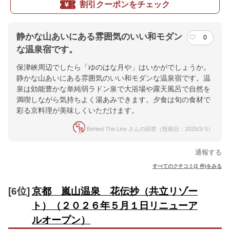
割引クーポンをチェック
静かな山あいにある雰囲気のいい和モダン
0
な温泉宿です。
保津峡周辺でしたら「ゆのはな月や」はいかがでしょうか。
静かな山あいにある雰囲気のいい和モダンな温泉宿です。温
泉は効能豊かな単純弱ラドン泉で大浴場や露天風呂で自然を
満喫しながら気持ちよく湯あみできます。夕食は旬の食材で
彩る京料理が美味しくいただけます。
Behind The Line さんの回答（投稿日：2025/3/ 5）
通報する
すべてのクチコミ(2 件)をみる
[6位]
京都 嵐山温泉 花伝抄（共立リゾー
ト）（２０２６年５月１日リニューア
ルオープン）