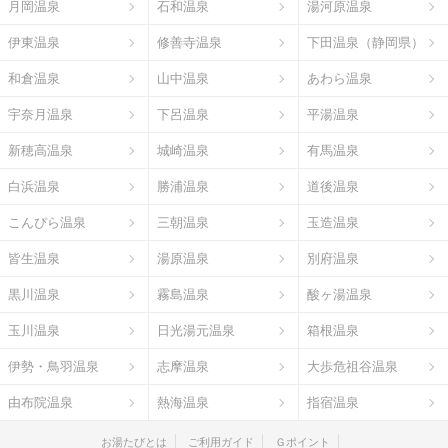
月岡温泉
石和温泉
湯河原温泉
伊東温泉
修善寺温泉
下田温泉（静岡県）
和倉温泉
山中温泉
あわら温泉
宇奈月温泉
下呂温泉
平湯温泉
新穂高温泉
城崎温泉
有馬温泉
白浜温泉
勝浦温泉
道後温泉
こんぴら温泉
三朝温泉
玉造温泉
皆生温泉
湯原温泉
別府温泉
黒川温泉
霧島温泉
酸ヶ湯温泉
玉川温泉
日光湯元温泉
箱根温泉
伊勢・鳥羽温泉
志摩温泉
大歩危祖谷温泉
由布院温泉
熱海温泉
指宿温泉
お湯たびとは
ご利用ガイド
Ｇポイント