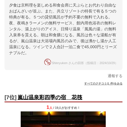
夕食は京料理を楽しめる和食会席に天ぷらとお代わり自由な
おばんざいが並ぶ。また、共立リゾートの特長で有る５つの
特典が有る。５つの貸切風呂が予約不要の無料で入れる。
夜、夜鳴きラーメンの無料サービス、館内用色浴衣の無料レ
ンタル、湯上がりのアイス、日帰り温泉「風風の湯」の無料
入泉券を貰える。朝は和食膳になる。風呂は色々な湯船が有
るが、嵐山温泉は大浴場内風呂のみで、後は沸かし湯か人工
温泉になる。ツインで２人合計一泊二食で45,000円とリーズ
ナブルだ。
Shinryuken さんの回答（投稿日：2024/10/29）
通報する
すべてのクチコミ(1 件)をみる
[7位]
嵐山温泉彩四季の宿 花筏
1
人
/ 19人
が
おすすめ！