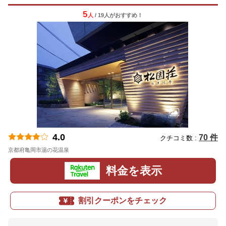
5
人
/ 19人
が
おすすめ！
4.0
70 件
クチコミ数 :
京都府亀岡市湯の花温泉
地図
料金を表示
割引クーポンをチェック