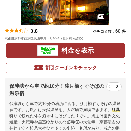
3.8
60 件
クチコミ数 :
京都府京都市西京区嵐山中尾下町54-4（渡月橋南詰め）
地図
料金を表示
割引クーポンをチェック
保津峡から車で約10分！渡月橋すぐそばの
0
温泉宿
保津峡から車で約10分の場所にある、渡月橋すぐそばの温泉
宿です。お風呂は天然温泉を、大浴場で満喫できます。
紅葉
狩りで疲れた体を癒やすにはぴったりです。周辺は世界文化
遺産・天龍寺や皇室ゆかりの門跡寺院の大覚寺、京都最古の
神社である松尾大社など多くの史跡・名所があり、観光の拠