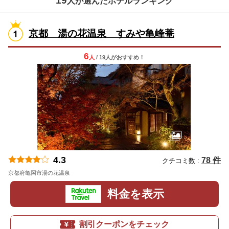
19
人が選んだホテルランキング
京都 湯の花温泉 すみや亀峰菴
6
人
/ 19人
が
おすすめ！
4.3
78 件
クチコミ数 :
京都府亀岡市湯の花温泉
地図
料金を表示
割引クーポンをチェック