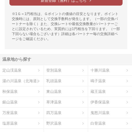
新規登録（無料）はこちら
※1Ｇ＝1円相当は、Ｇポイントの価値の目安となります。ポイント
交換時には、原則として交換手数料が発生します。（一部の交換パ
ートナーを除く）また、交換レートや最低交換数量がパートナーご
とに設定されているため、実質的には1円相当を下回ります。（一部
下回らない場合もございます）詳細は各パートナー毎の交換詳細ペ
ージをご確認ください。
温泉地から探す
定山渓温泉
登別温泉
十勝川温泉
湯の川温泉（北海道）
乳頭温泉
鳴子温泉
秋保温泉
東山温泉
蔵王温泉
銀山温泉
草津温泉
伊香保温泉
万座温泉
四万温泉
鬼怒川温泉
塩原温泉
野沢温泉
白骨温泉