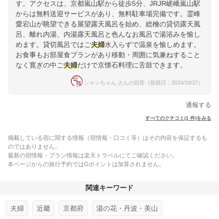
す。アクセスは、京都嵐山駅から徒歩5分、JRJR嵯峨嵐山駅
からは無料送迎サービスがあり、無料駐車場完備です。霊峰
愛宕山が眺望できる展望露天風呂を始め、総檜の貸切露天風
呂、離れ内湯、内湯露天風呂と色んなお風呂で湯浴みを愉し
めます。貸切風呂ではご
夫婦
水入らずで温泉を愉しめます。
お食事もお部屋食プランがあり移動・周囲に気兼ねすること
なく寛ぎの中ご
夫婦
だけで京懐石料理に舌鼓できます。
シャンちゃん さんの回答（投稿日：2024/10/27）
通報する
すべてのクチコミ(1 件)をみる
掲載している宿に関する情報（宿情報・口コミ等）はその内容を保証するも
のではありません。
最新の宿情報・プラン情報は楽天トラベルにてご確認ください。
本ページからの旅行予約ではGポイントは加算されません。
関連キーワード
夫婦
近畿
京都府
湯の花・丹波・美山