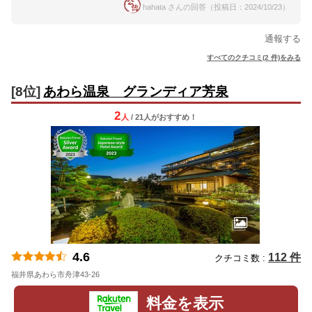
hahata さんの回答（投稿日：2024/10/23）
通報する
すべてのクチコミ(2 件)をみる
[8位]
あわら温泉 グランディア芳泉
2
人
/ 21人
が
おすすめ！
4.6
112 件
クチコミ数 :
福井県あわら市舟津43-26
地図
料金を表示