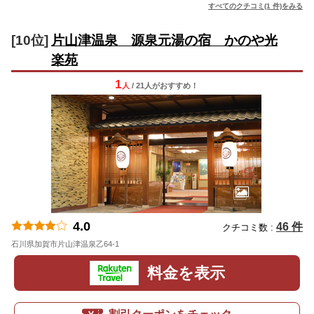
すべてのクチコミ(1 件)をみる
[10位]
片山津温泉 源泉元湯の宿 かのや光
楽苑
1
人
/ 21人
が
おすすめ！
4.0
46 件
クチコミ数 :
石川県加賀市片山津温泉乙64-1
地図
料金を表示