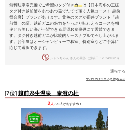
無料駐車場完備でご希望のタグ付き
カニ
は【日本海冬の王様
タグ付き越前蟹をあつあつ茹でたてで頂く人気コース！ 越前
蟹会席】プランがあります。黄色のタグが福井ブランド「越
前蟹」の証。越前ガニの魅力をたっぷり味わえるコースを朝
夕とも美しい海が一望できる展望お食事処にて舌鼓できま
す。タグ付き越前ガニが比較的リーズナブルで召し上がれま
す。お部屋はオーシャンビューで和室、特別室などご予算に
応じて選択できます。
シャンちゃん さんの回答（投稿日：2024/10/23）
通報する
すべてのクチコミ(2 件)をみる
[7位]
越前糸生温泉 泰澄の杜
2
人
/ 21人
が
おすすめ！