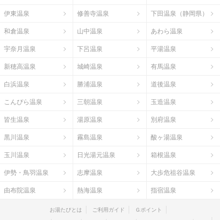
伊東温泉
修善寺温泉
下田温泉（静岡県）
和倉温泉
山中温泉
あわら温泉
宇奈月温泉
下呂温泉
平湯温泉
新穂高温泉
城崎温泉
有馬温泉
白浜温泉
勝浦温泉
道後温泉
こんぴら温泉
三朝温泉
玉造温泉
皆生温泉
湯原温泉
別府温泉
黒川温泉
霧島温泉
酸ヶ湯温泉
玉川温泉
日光湯元温泉
箱根温泉
伊勢・鳥羽温泉
志摩温泉
大歩危祖谷温泉
由布院温泉
熱海温泉
指宿温泉
お湯たびとは
ご利用ガイド
Ｇポイント