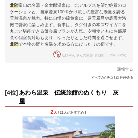
北陸
富山の名湯・金太郎温泉は、北アルプスを望む絶景のロ
ケーションと、自家源泉100％かけ流しの豊富な湯量を誇る
天然温泉が魅力。特に自慢の硫黄泉は、露天風呂や庭園大浴
殿で贅沢に楽しめます。食事は、タグ付きの本ズワイガニを
丸ごと堪能できる蟹会席プランが人気。夕朝食ともにお部屋
食や個室食対応もあり、ゆったりとした時間を過ごせます。
北陸
で本物の蟹と名湯を求める方にぴったりの宿です。
たけやん さんの回答（投稿日：2025/5/26）
通報する
すべてのクチコミ(2 件)をみる
[4位]
あわら温泉 伝統旅館のぬくもり 灰
屋
2
人
/ 21人
が
おすすめ！