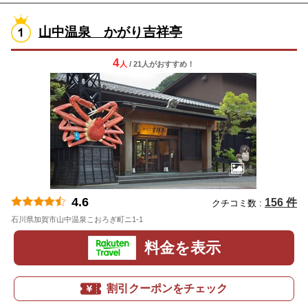
山中温泉 かがり吉祥亭
4
人
/ 21人
が
おすすめ！
4.6
156 件
クチコミ数 :
石川県加賀市山中温泉こおろぎ町ニ1-1
地図
料金を表示
割引クーポンをチェック