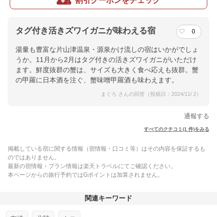
割引クーポンをチェック
タグ付き活きズワイガニが味わえる宿
0
湯量も豊富な片山津温泉・源泉かけ流しの宿はいかがでしょ
うか。11月から2月はタグ付きの活きズワイガニがいただけ
ます。鮮度抜群の蟹は、サイズも大きく食べ応えも抜群。蟹
の甲羅に日本酒を注ぐ、蟹味噌甲羅酒も味わえます。
まぐろ さんの回答（投稿日：2024/11/ 2）
通報する
すべてのクチコミ(1 件)をみる
掲載している宿に関する情報（宿情報・口コミ等）はその内容を保証するも
のではありません。
最新の宿情報・プラン情報は楽天トラベルにてご確認ください。
本ページからの旅行予約ではGポイントは加算されません。
関連キーワード