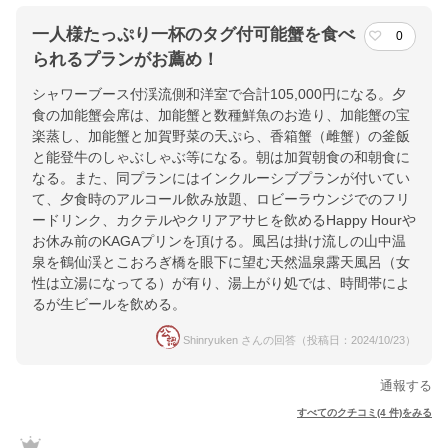
一人様たっぷり一杯のタグ付可能蟹を食べ
0
られるプランがお薦め！
シャワーブース付渓流側和洋室で合計105,000円になる。夕
食の加能蟹会席は、加能蟹と数種鮮魚のお造り、加能蟹の宝
楽蒸し、加能蟹と加賀野菜の天ぷら、香箱蟹（雌蟹）の釜飯
と能登牛のしゃぶしゃぶ等になる。朝は加賀朝食の和朝食に
なる。また、同プランにはインクルーシブプランが付いてい
て、夕食時のアルコール飲み放題、ロビーラウンジでのフリ
ードリンク、カクテルやクリアアサヒを飲めるHappy Hourや
お休み前のKAGAプリンを頂ける。風呂は掛け流しの山中温
泉を鶴仙渓とこおろぎ橋を眼下に望む天然温泉露天風呂（女
性は立湯になってる）が有り、湯上がり処では、時間帯によ
るが生ビールを飲める。
Shinryuken さんの回答（投稿日：2024/10/23）
通報する
すべてのクチコミ(4 件)をみる