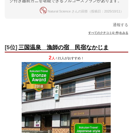
グ付き越前ガニを堪能できるフルコースプランがあります。
Natural Science さんの回答（投稿日：2025/10/11）
通報する
すべてのクチコミ(2 件)をみる
[5位]
三国温泉 漁師の宿 民宿なかじま
2
人
/ 21人
が
おすすめ！