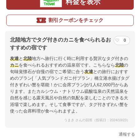
料金を表示
割引クーポンをチェック
北陸地方でタグ付きのカニを食べられるお
0
すすめの宿です
友達
と
北陸
地方へ旅行に行く時に利用する贅沢なタグ付きの
カニ
を食べられるおすすめの温泉宿です。こちらなら
北陸
の
旬味覚懐石が自慢の宿でご希望に合う
友達
との旅行におすす
めのプラン[「人気ブランドガニ付プラン」橋立港水揚げタグ
付きずわい蟹を堪能！かに会席プラン]が1人62,000円からあ
ります。またカルシウム・ナトリウム硫酸塩泉の天然温泉を
自然を感じる露天風呂や自然の気配を楽しむことのできる大
浴場で楽しめます。そして食事ですが、タグ付きずわい蟹を
使った会席料理が食べられますよ。
うまき さんの回答（投稿日：2024/10/23）
通報する