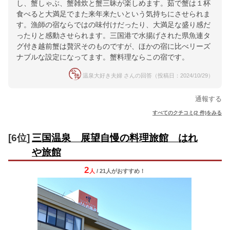
し、蟹しゃぶ、蟹雑炊と蟹三昧が楽しめます。茹で蟹は１杯
食べると大満足でまた来年来たいという気持ちにさせられま
す。漁師の宿ならではの味付けだったり、大満足な盛り感だ
ったりと感動させられます。三国港で水揚げされた県魚連タ
グ付き越前蟹は贅沢そのものですが、ほかの宿に比べリーズ
ナブルな設定になってます。蟹料理ならこの宿です。
温泉大好き夫婦 さんの回答（投稿日：2024/10/29）
通報する
すべてのクチコミ(2 件)をみる
[6位]
三国温泉 展望自慢の料理旅館 はれ
や旅館
2
人
/ 21人
が
おすすめ！