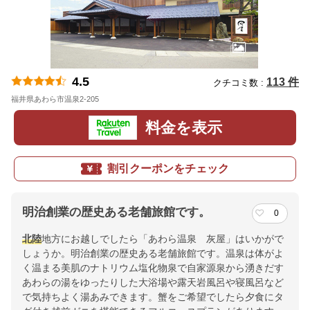
4.5
113 件
クチコミ数 :
福井県あわら市温泉2-205
地図
料金を表示
割引クーポンをチェック
明治創業の歴史ある老舗旅館です。
0
北陸
地方にお越しでしたら「あわら温泉 灰屋」はいかがで
しょうか。明治創業の歴史ある老舗旅館です。温泉は体がよ
く温まる美肌のナトリウム塩化物泉で自家源泉から湧きだす
あわらの湯をゆったりした大浴場や露天岩風呂や寝風呂など
で気持ちよく湯あみできます。蟹をご希望でしたら夕食にタ