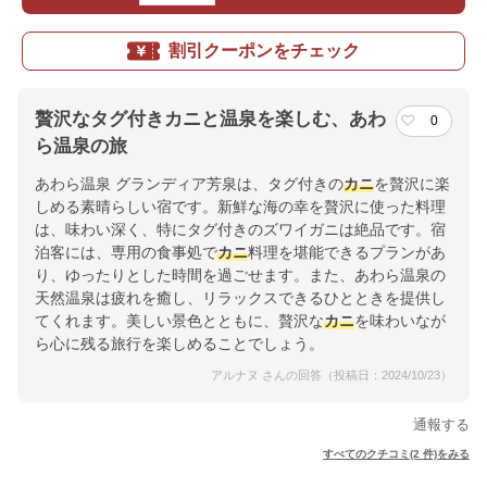
割引クーポンをチェック
贅沢なタグ付きカニと温泉を楽しむ、あわ
0
ら温泉の旅
あわら温泉 グランディア芳泉は、タグ付きの
カニ
を贅沢に楽
しめる素晴らしい宿です。新鮮な海の幸を贅沢に使った料理
は、味わい深く、特にタグ付きのズワイガニは絶品です。宿
泊客には、専用の食事処で
カニ
料理を堪能できるプランがあ
り、ゆったりとした時間を過ごせます。また、あわら温泉の
天然温泉は疲れを癒し、リラックスできるひとときを提供し
てくれます。美しい景色とともに、贅沢な
カニ
を味わいなが
ら心に残る旅行を楽しめることでしょう。
アルナヌ さんの回答（投稿日：2024/10/23）
通報する
すべてのクチコミ(2 件)をみる