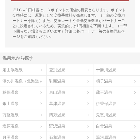
※1Ｇ＝1円相当は、Ｇポイントの価値の目安となります。ポイント
交換時には、原則として交換手数料が発生します。（一部の交換パ
ートナーを除く）また、交換レートや最低交換数量がパートナーご
とに設定されているため、実質的には1円相当を下回ります。（一部
下回らない場合もございます）詳細は各パートナー毎の交換詳細ペ
ージをご確認ください。
温泉地から探す
定山渓温泉
登別温泉
十勝川温泉
湯の川温泉（北海道）
乳頭温泉
鳴子温泉
秋保温泉
東山温泉
蔵王温泉
銀山温泉
草津温泉
伊香保温泉
万座温泉
四万温泉
鬼怒川温泉
塩原温泉
野沢温泉
白骨温泉
月岡温泉
石和温泉
湯河原温泉