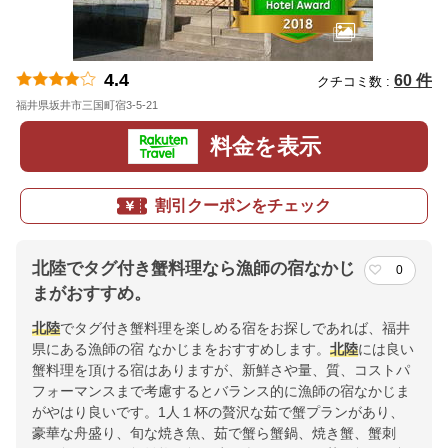
4.4
60 件
クチコミ数 :
福井県坂井市三国町宿3-5-21
地図
料金を表示
割引クーポンをチェック
北陸でタグ付き蟹料理なら漁師の宿なかじ
0
まがおすすめ。
北陸
でタグ付き蟹料理を楽しめる宿をお探しであれば、福井
県にある漁師の宿 なかじまをおすすめします。
北陸
には良い
蟹料理を頂ける宿はありますが、新鮮さや量、質、コストパ
フォーマンスまで考慮するとバランス的に漁師の宿なかじま
がやはり良いです。1人１杯の贅沢な茹で蟹プランがあり、
豪華な舟盛り、旬な焼き魚、茹で蟹ら蟹鍋、焼き蟹、蟹刺