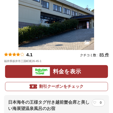
4.1
85 件
クチコミ数 :
福井県坂井市三国町梶26-45-1
地図
料金を表示
割引クーポンをチェック
日本海冬の王様タグ付き越前蟹会席と美し
0
い海展望温泉風呂のお宿