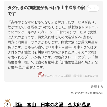
タグ付きの加能蟹が食べれる山中温泉の宿
0
です
「吉祥やまなかのおもてなし」と銘打ったサービスがあり、
数が増えていき現在は14になりました。鉄板焼きレストラン
でのパンケーキ2枚（プレーン・日替わり）サービスは女性
に人気のようです。男女入れ替え制の大浴場が2ヶ所あり、
両方に内風呂・サウナがあります。白鷺の湯には露天風呂が
あります。こちらの宿では11月中旬～翌年3月中旬まではタ
グ付きの加能蟹（石川県内で水揚げされたズワイガニの雄）
が食べれるプランがあります。宿最高グレードのプラン「加
能蟹会席 極」では宿の名物料理「加能蟹塩釜昆布焼き」な
ど蟹料理が5品付きます。
ずんたこす さんの回答（投稿日：2024/11/ 4）
通報する
すべてのクチコミ(3 件)をみる
北陸 富山 日本の名湯 金太郎温泉