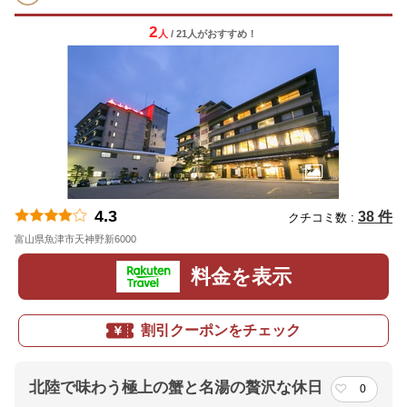
2
人
/ 21人
が
おすすめ！
4.3
38 件
クチコミ数 :
富山県魚津市天神野新6000
地図
料金を表示
割引クーポンをチェック
北陸で味わう極上の蟹と名湯の贅沢な休日
0