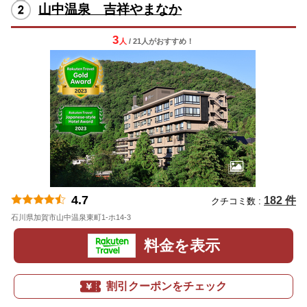
山中温泉 吉祥やまなか
3
人
/ 21人
が
おすすめ！
4.7
182 件
クチコミ数 :
石川県加賀市山中温泉東町1-ホ14-3
地図
料金を表示
割引クーポンをチェック