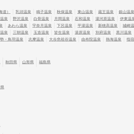
海道）
乳頭温泉
鳴子温泉
秋保温泉
東山温泉
蔵王温泉
銀山温
温泉
野沢温泉
白骨温泉
月岡温泉
石和温泉
湯河原温泉
伊東温
泉
あわら温泉
宇奈月温泉
下呂温泉
平湯温泉
新穂高温泉
城崎
温泉
三朝温泉
玉造温泉
皆生温泉
湯原温泉
別府温泉
黒川温泉
勢・鳥羽温泉
志摩温泉
大歩危祖谷温泉
由布院温泉
熱海温泉
指
県
秋田県
山形県
福島県
川県
県