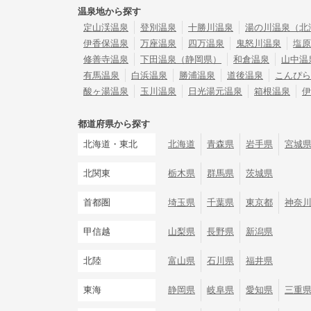
温泉地から探す
定山渓温泉
登別温泉
十勝川温泉
湯の川温泉（北
伊香保温泉
万座温泉
四万温泉
鬼怒川温泉
塩原
修善寺温泉
下田温泉（静岡県）
和倉温泉
山中温
有馬温泉
白浜温泉
勝浦温泉
道後温泉
こんぴら
酸ヶ湯温泉
玉川温泉
日光湯元温泉
箱根温泉
伊
都道府県から探す
北海道・東北
北海道
青森県
岩手県
宮城
北関東
栃木県
群馬県
茨城県
首都圏
埼玉県
千葉県
東京都
神奈
甲信越
山梨県
長野県
新潟県
北陸
富山県
石川県
福井県
東海
静岡県
岐阜県
愛知県
三重