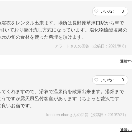
いいね！
0
色浴衣をレンタル出来ます。場所は長野原草津口駅から車で
を引いており掛け流し方式になっています。塩化物硫酸塩泉の
地元の旬の食材を使った料理を頂けます。
アラートさんの回答（投稿日：2021/8/ 8）
通報す
いいね！
0
してくれますので、浴衣で温泉街を散策出来ます。湯畑まで
ようですが露天風呂付客室があります（ちょっと贅沢です
の良いお宿です。
ken ken chanさんの回答（投稿日：2019/7/21）
通報す