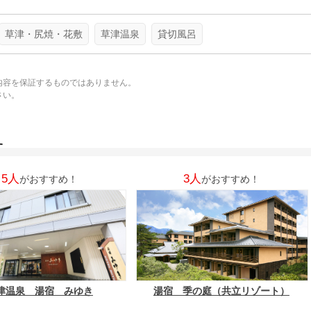
草津・尻焼・花敷
草津温泉
貸切風呂
内容を保証するものではありません。
さい。
。
す
5人
3人
がおすすめ！
がおすすめ！
津温泉 湯宿 みゆき
湯宿 季の庭（共立リゾート）