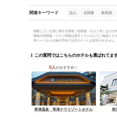
関連キーワード
恋人
北関東
群馬県
掲載している宿に関する情報（宿情報・口コミ等）はその
最新の宿情報・プラン情報は楽天トラベルにてご確認くだ
本ページからの旅行予約ではGポイントは加算されません
この質問ではこちらのホテルも選ばれてま
6人
がおすすめ！
草津温泉 草津ナウリゾートホテル
草