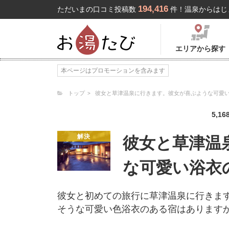
194,416
ただいまの口コミ投稿数
件！温泉からはじ
エリアから探す
本ページはプロモーションを含みます
トップ
彼女と草津温泉に行きます。彼女が喜ぶような可愛
5,16
解決
彼女と草津温
な可愛い浴衣
彼女と初めての旅行に草津温泉に行きま
そうな可愛い色浴衣のある宿はあります