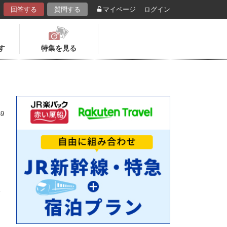
回答する
質問する
マイページ
ログイン
す
特集を見る
59