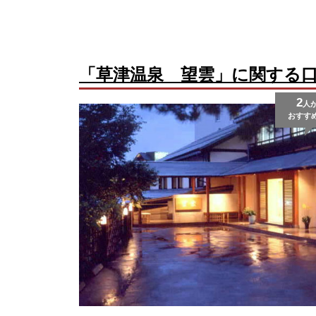
「草津温泉 望雲」に関する
2
人
おすす