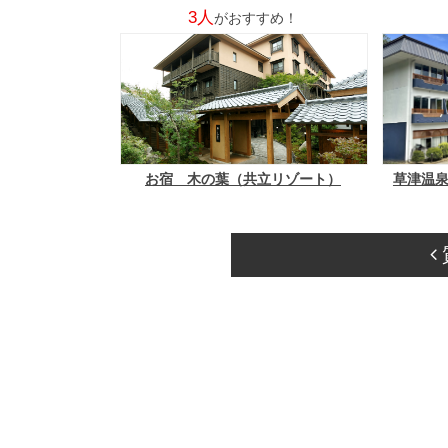
3人
がおすすめ！
お宿 木の葉（共立リゾート）
草津温