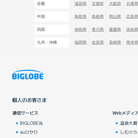
近畿
滋賀県
京都府
大阪府
兵庫
中国
鳥取県
島根県
岡山県
広島
四国
徳島県
香川県
愛媛県
高知
九州・沖縄
福岡県
佐賀県
長崎県
熊本
個人のお客さま
通信サービス
Webメディ
BIGLOBE光
温泉大賞
auひかり
しむぐら