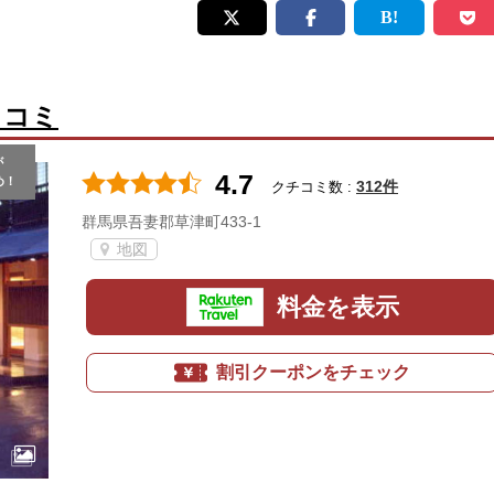
口コミ
が
4.7
め！
312件
クチコミ数 :
群馬県吾妻郡草津町433-1
地図
料金を表示
割引クーポンをチェック