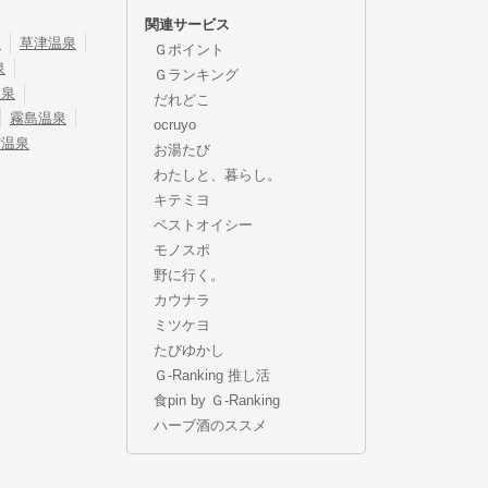
関連サービス
泉
草津温泉
Ｇポイント
泉
Ｇランキング
温泉
だれどこ
霧島温泉
ocruyo
宿温泉
お湯たび
わたしと、暮らし。
キテミヨ
ベストオイシー
モノスポ
野に行く。
カウナラ
ミツケヨ
たびゆかし
Ｇ-Ranking 推し活
食pin by Ｇ-Ranking
ハーブ酒のススメ