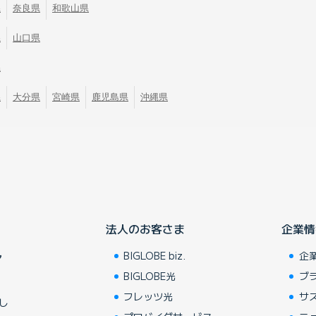
県
奈良県
和歌山県
県
山口県
県
県
大分県
宮崎県
鹿児島県
沖縄県
法人のお客さま
企業情
BIGLOBE biz.
企
ア
BIGLOBE光
ブ
フレッツ光
サ
し