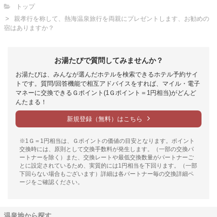
トップ
親孝行を称して、熱海温泉旅行を両親にプレゼントします、お勧めの
宿はありますか？
お湯たびで質問してみませんか？
お湯たびは、みんなが選んだホテルを検索できるホテル予約サイ
トです。質問/回答機能で相互アドバイスをすれば、マイル・電子
マネーに交換できるＧポイント(1Ｇポイント＝1円相当)がどんど
んたまる！
新規登録（無料）はこちら
※1Ｇ＝1円相当は、Ｇポイントの価値の目安となります。ポイント
交換時には、原則として交換手数料が発生します。（一部の交換パ
ートナーを除く）また、交換レートや最低交換数量がパートナーご
とに設定されているため、実質的には1円相当を下回ります。（一部
下回らない場合もございます）詳細は各パートナー毎の交換詳細ペ
ージをご確認ください。
温泉地から探す