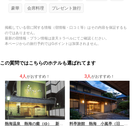
豪華
会席料理
プレゼント旅行
掲載している宿に関する情報（宿情報・口コミ等）はその内容を保証するも
のではありません。
最新の宿情報・プラン情報は楽天トラベルにてご確認ください。
本ページからの旅行予約ではGポイントは加算されません。
この質問ではこちらのホテルも選ばれてます
4人
3人
がおすすめ！
がおすすめ！
熱海温泉 熱海の癒（ゆ） 新かどや
料亭旅館 熱海 小嵐亭（旧 迎賓館 熱海小嵐亭）