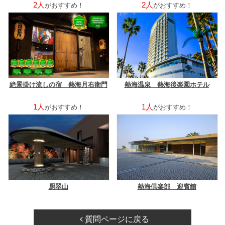
2人
2人
がおすすめ！
がおすすめ！
絶景掛け流しの宿 熱海月右衛門
熱海温泉 熱海後楽園ホテル
1人
1人
がおすすめ！
がおすすめ！
厨翠山
熱海倶楽部 迎賓館
質問ページに戻る