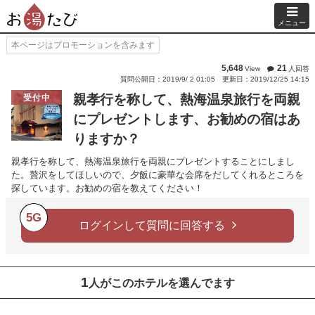
メニュー
本ページはプロモーションを含みます
5,648
21
View
人回答
質問公開日：2019/9/ 2 01:05
更新日：2019/12/25 14:15
親孝行を称して、熱海温泉旅行を両親
受付中
にプレゼントします、お勧めの宿はあ
りますか？
親孝行を称して、熱海温泉旅行を両親にプレゼントすることにしまし
た。贅沢をしてほしいので、夕飯に豪華な会席をだしてくれるところを
探しています。お勧めの宿を教えてください！
5G
ログインして質問に回答する
1
人がこのホテルを選んでます