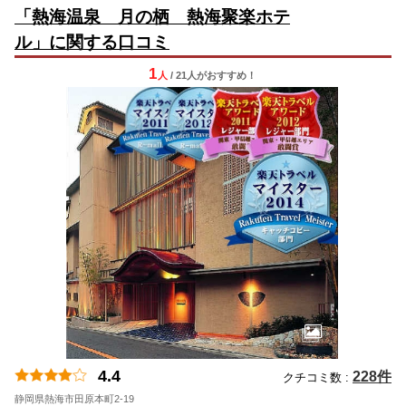
「熱海温泉 月の栖 熱海聚楽ホテ
ル」に関する口コミ
1
人
/ 21人
が
おすすめ！
4.4
228件
クチコミ数 :
静岡県熱海市田原本町2-19