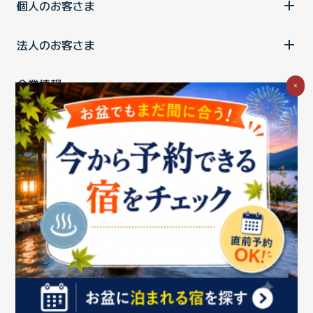
個人のお客さま
法人のお客さま
企業情報
×
ご利用中の方
お問い合わせ
消費税の表示
ウェブアクセシビリティの取り組み
個人情報保護ポリシー
プライバシーポータル
Cookieポリシー
特定商取引法に基づく表記
情報セキュリティ基本方針
商標について
BIGLOBEトップ
Copyright ©BIGLOBE Inc.
2026.
All rights reserved.