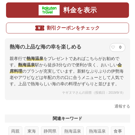
料金を表示
割引クーポンをチェック
熱海の上品な海の幸を楽しめる
0
親孝行で
熱海温泉
をプレゼントであればこちらがお勧めで
す。
熱海温泉
駅から徒歩3分なので便利が良く、おいしい
会
席料理
のプランが充実しています。新鮮なぷりぷりの伊勢海
老やアワビなどは年配の方の口に合うメニューとして人気で
す。上品で熱海らしい海の幸の料理がずらりと並びます。
ヤギヌマさんの回答（投稿日：2019/9/ 8）
通報する
関連キーワード
両親
東海
静岡県
熱海温泉
熱海温泉
食事