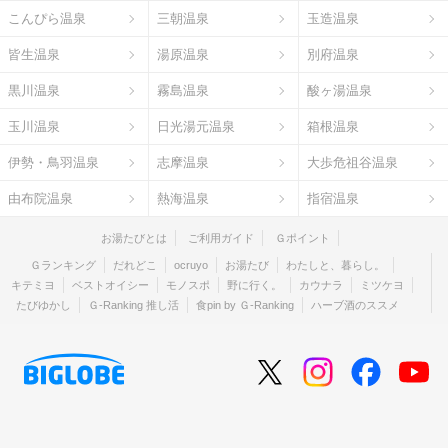
こんぴら温泉
三朝温泉
玉造温泉
皆生温泉
湯原温泉
別府温泉
黒川温泉
霧島温泉
酸ヶ湯温泉
玉川温泉
日光湯元温泉
箱根温泉
伊勢・鳥羽温泉
志摩温泉
大歩危祖谷温泉
由布院温泉
熱海温泉
指宿温泉
お湯たびとは
ご利用ガイド
Ｇポイント
Ｇランキング
だれどこ
ocruyo
お湯たび
わたしと、暮らし。
キテミヨ
ベストオイシー
モノスポ
野に行く。
カウナラ
ミツケヨ
たびゆかし
Ｇ-Ranking 推し活
食pin by Ｇ-Ranking
ハーブ酒のススメ