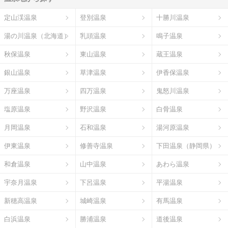
定山渓温泉
登別温泉
十勝川温泉
湯の川温泉（北海道）
乳頭温泉
鳴子温泉
秋保温泉
東山温泉
蔵王温泉
銀山温泉
草津温泉
伊香保温泉
万座温泉
四万温泉
鬼怒川温泉
塩原温泉
野沢温泉
白骨温泉
月岡温泉
石和温泉
湯河原温泉
伊東温泉
修善寺温泉
下田温泉（静岡県）
和倉温泉
山中温泉
あわら温泉
宇奈月温泉
下呂温泉
平湯温泉
新穂高温泉
城崎温泉
有馬温泉
白浜温泉
勝浦温泉
道後温泉