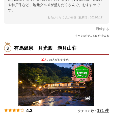
や神戸牛など、地元グルメが盛りだくさんで、おすすめで
す。
わらびもち さんの回答（投稿日：2021/7/11）
通報する
すべてのクチコミ(3 件)をみる
有馬温泉 月光園 游月山荘
2
人
/ 19人
が
おすすめ！
4.3
171 件
クチコミ数 :