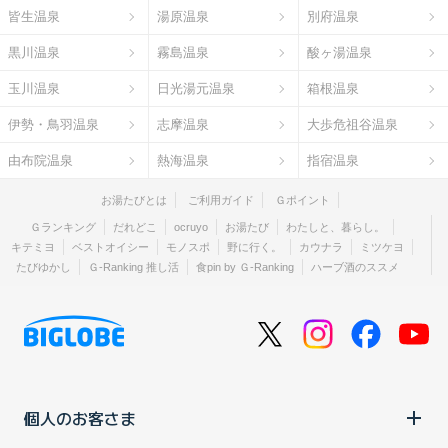
皆生温泉
湯原温泉
別府温泉
黒川温泉
霧島温泉
酸ヶ湯温泉
玉川温泉
日光湯元温泉
箱根温泉
伊勢・鳥羽温泉
志摩温泉
大歩危祖谷温泉
由布院温泉
熱海温泉
指宿温泉
お湯たびとは
ご利用ガイド
Ｇポイント
Ｇランキング
だれどこ
ocruyo
お湯たび
わたしと、暮らし。
キテミヨ
ベストオイシー
モノスポ
野に行く。
カウナラ
ミツケヨ
たびゆかし
Ｇ-Ranking 推し活
食pin by Ｇ-Ranking
ハーブ酒のススメ
個人のお客さま