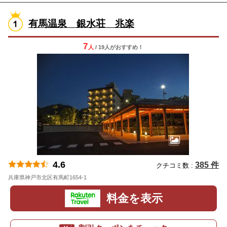
有馬温泉 銀水荘 兆楽
7
人
/ 19人
が
おすすめ！
4.6
385 件
クチコミ数 :
兵庫県神戸市北区有馬町1654-1
地図
料金を表示