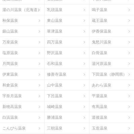
湯の川温泉（北海道）
乳頭温泉
鳴子温泉
秋保温泉
東山温泉
蔵王温泉
銀山温泉
草津温泉
伊香保温泉
万座温泉
四万温泉
鬼怒川温泉
塩原温泉
野沢温泉
白骨温泉
月岡温泉
石和温泉
湯河原温泉
伊東温泉
修善寺温泉
下田温泉（静岡県）
和倉温泉
山中温泉
あわら温泉
宇奈月温泉
下呂温泉
平湯温泉
新穂高温泉
城崎温泉
有馬温泉
白浜温泉
勝浦温泉
道後温泉
こんぴら温泉
三朝温泉
玉造温泉