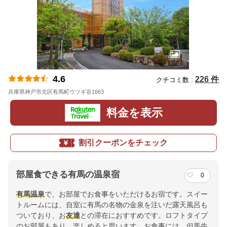
4.6
226 件
クチコミ数 :
兵庫県神戸市北区有馬町ウツギ谷1663
地図
料金を表示
割引クーポンをチェック
部屋食できる有馬の温泉宿
0
有馬温泉
で、お部屋でお食事をいただけるお宿です。スイー
トルームには、自室に有馬の名物の金泉を注いだ露天風呂も
ついており、お
友達
との滞在におすすめです。ロフトタイプ
のお部屋もあり、楽しめると思います。お食事には、但馬牛