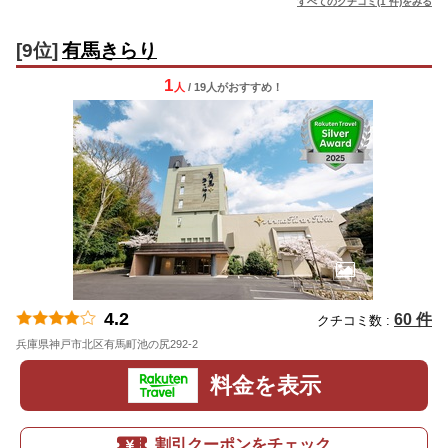
すべてのクチコミ(1 件)をみる
[9位]
有馬きらり
1
人
/ 19人
が
おすすめ！
4.2
60 件
クチコミ数 :
兵庫県神戸市北区有馬町池の尻292-2
地図
料金を表示
割引クーポンをチェック