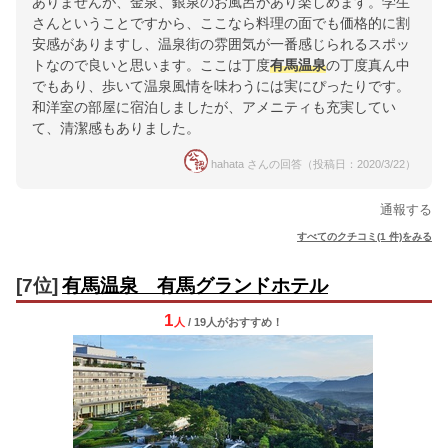
ありませんが、金泉、銀泉のお風呂があり楽しめます。学生
さんということですから、ここなら料理の面でも価格的に割
安感がありますし、温泉街の雰囲気が一番感じられるスポッ
トなので良いと思います。ここは丁度
有馬温泉
の丁度真ん中
でもあり、歩いて温泉風情を味わうには実にぴったりです。
和洋室の部屋に宿泊しましたが、アメニティも充実してい
て、清潔感もありました。
hahata さんの回答（投稿日：2020/3/22）
通報する
すべてのクチコミ(1 件)をみる
[7位]
有馬温泉 有馬グランドホテル
1
人
/ 19人
が
おすすめ！