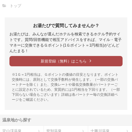
トップ
お湯たびで質問してみませんか？
お湯たびは、みんなが選んだホテルを検索できるホテル予約サイ
トです。質問/回答機能で相互アドバイスをすれば、マイル・電子
マネーに交換できるＧポイント(1Ｇポイント＝1円相当)がどんど
んたまる！
新規登録（無料）はこちら
※1Ｇ＝1円相当は、Ｇポイントの価値の目安となります。ポイント
交換時には、原則として交換手数料が発生します。（一部の交換パ
ートナーを除く）また、交換レートや最低交換数量がパートナーご
とに設定されているため、実質的には1円相当を下回ります。（一部
下回らない場合もございます）詳細は各パートナー毎の交換詳細ペ
ージをご確認ください。
温泉地から探す
定山渓温泉
登別温泉
十勝川温泉