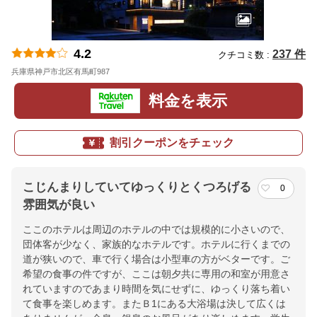
4.2
237 件
クチコミ数 :
兵庫県神戸市北区有馬町987
地図
料金を表示
割引クーポンをチェック
こじんまりしていてゆっくりとくつろげる
0
雰囲気が良い
ここのホテルは周辺のホテルの中では規模的に小さいので、
団体客が少なく、家族的なホテルです。ホテルに行くまでの
道が狭いので、車で行く場合は小型車の方がベターです。ご
希望の食事の件ですが、ここは朝夕共に専用の和室が用意さ
れていますのであまり時間を気にせずに、ゆっくり落ち着い
て食事を楽しめます。またＢ1にある大浴場は決して広くは