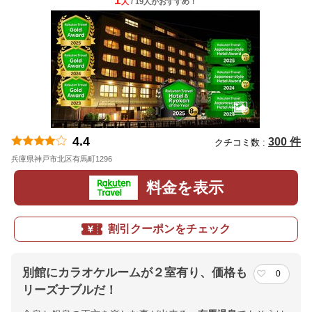
1
人
/ 19人
が
おすすめ！
4.4
300 件
クチコミ数 :
兵庫県神戸市北区有馬町1296
地図
料金を表示
割引クーポンをチェック
別館にカラオケルームが２室有り、価格も
0
リーズナブルだ！