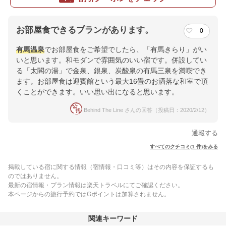
お部屋食できるプランがあります。
0
有馬温泉
でお部屋食をご希望でしたら、「有馬きらり」がい
いと思います。和モダンで雰囲気のいい宿です。併設してい
る「太閣の湯」で金泉、銀泉、炭酸泉の有馬三泉を満喫でき
ます。お部屋食は迎賓館という最大16畳のお洒落な和室で頂
くことができます。いい思い出になると思います。
Behind The Line さんの回答（投稿日：2020/2/12）
通報する
すべてのクチコミ(1 件)をみる
掲載している宿に関する情報（宿情報・口コミ等）はその内容を保証するも
のではありません。
最新の宿情報・プラン情報は楽天トラベルにてご確認ください。
本ページからの旅行予約ではGポイントは加算されません。
関連キーワード