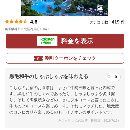
4.6
419 件
クチコミ数 :
兵庫県神戸市北区有馬町1304-1
地図
料金を表示
割引クーポンをチェック
黒毛和牛のしゃぶしゃぶを味わえる
0
こちらのお宿のお食事は、まさに牛肉三昧と言った内容で
す。黒毛和牛のしぐれであったり、しゃぶしゃぶや炙り握
り、そして陶板焼きなどのまさにフルコースと言ったまさに
牛肉のフルコースを楽しめます。それにマッチした、地元産
のコシヒカリを楽しめるのも、イチオシのポイントです。
みこっち さんの回答（投稿日：2019/7/13）