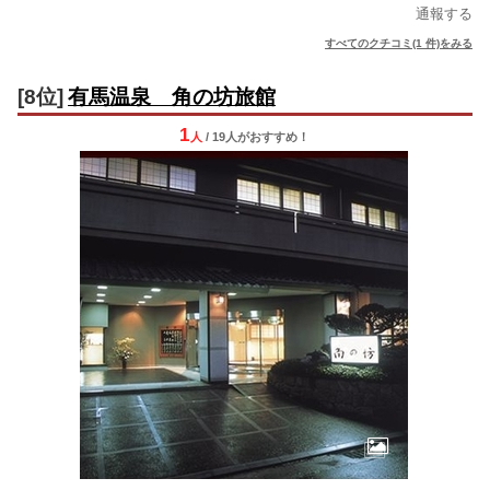
通報する
すべてのクチコミ(1 件)をみる
[8位]
有馬温泉 角の坊旅館
1
人
/ 19人
が
おすすめ！