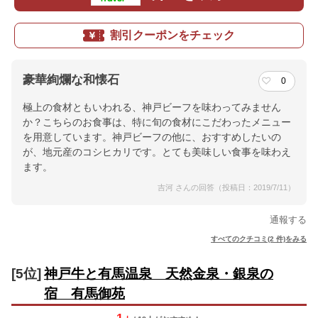
割引クーポンをチェック
豪華絢爛な和懐石
0
極上の食材ともいわれる、神戸ビーフを味わってみません
か？こちらのお食事は、特に旬の食材にこだわったメニュー
を用意しています。神戸ビーフの他に、おすすめしたいの
が、地元産のコシヒカリです。とても美味しい食事を味わえ
ます。
吉河 さんの回答（投稿日：2019/7/11）
通報する
すべてのクチコミ(2 件)をみる
[5位]
神戸牛と有馬温泉 天然金泉・銀泉の
宿 有馬御苑