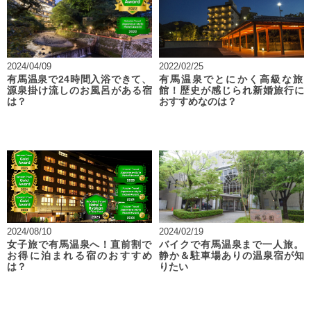
2024/04/09
2022/02/25
有馬温泉で24時間入浴できて、
有馬温泉でとにかく高級な旅
源泉掛け流しのお風呂がある宿
館！歴史が感じられ新婚旅行に
は？
おすすめなのは？
2024/08/10
2024/02/19
女子旅で有馬温泉へ！直前割で
バイクで有馬温泉まで一人旅。
お得に泊まれる宿のおすすめ
静か＆駐車場ありの温泉宿が知
は？
りたい