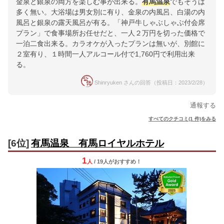
金泉と銀泉の両方を楽しむ事が出来る。
有馬温泉
でもそうは
多く無い。大浴場は男女別に有り、金泉の内風呂、白湯の内
風呂と銀泉の露天風呂が有る。「神戸牛しゃぶしゃぶ付会席
プラン」で食事場所お任せだと、一人２万円を切った価格で
一泊二食出来る。カラオケが入ったプランは無いが、別館に
２室有り、１時間一人アルコール付で1,760円で利用出来
る。
Shinryuken さんの回答（投稿日：2023/2/28）
通報する
すべてのクチコミ(1 件)をみる
[6位]
有馬温泉 有馬ロイヤルホテル
1
人
/ 19人
が
おすすめ！