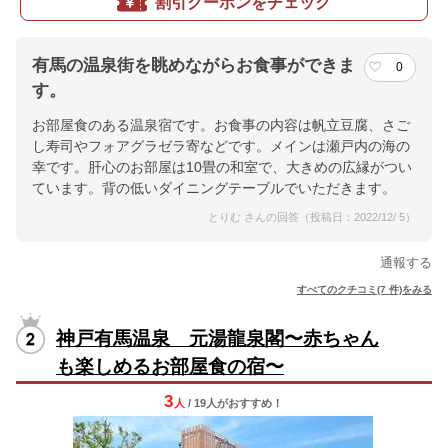
割引クーポンをチェック
有馬の温泉街を眺めながらお食事ができま
0
す。
お部屋食のある温泉宿です。お食事の内容は帆立豆腐、さご
し寿司やフォアグラゼラ寄などです。メインは瀬戸内の海の
幸です。肝心のお部屋は10畳の和室で、大きめの広縁がつい
ています。背の低いダイニングテーブルでいただきます。
とりむ さんの回答（投稿日：2022/12/ 5）
通報する
すべてのクチコミ(7 件)をみる
神戸有馬温泉 元湯龍泉閣〜赤ちゃん
も楽しめるお部屋食の宿〜
3
人
/ 19人
が
おすすめ！