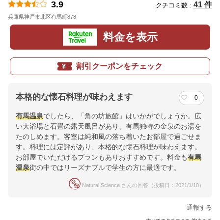
3.9
41 件
クチコミ数 :
兵庫県神戸市北区有馬町878
地図
料金を表示
割引クーポンをチェック
本格的な懐石料理が味わえます
0
有馬温泉
でしたら、「角の坊旅館」はいかがでしょうか。広
い大浴場と石畳の露天風呂があり、有馬独特の金泉のお湯を
たのしめます。客室は純和風の落ち着いたお部屋で過ごせま
す。料理には定評があり、本格的な懐石料理が味わえます。
お部屋でいただけるプランもありおすすめです。料金も
有馬
温泉
街の中ではリーズナブルで学生の方に最適です。
Natural Science さんの回答（投稿日：2021/1/10）
通報する