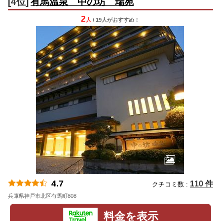
[4位]
有馬温泉 中の坊 瑞苑
2
人
/ 19人
が
おすすめ！
4.7
110 件
クチコミ数 :
兵庫県神戸市北区有馬町808
地図
料金を表示