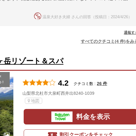
温泉大好き夫婦 さんの回答（投稿日：2024/4/26）
通報す
すべてのクチコミ(4 件)をみ
ヶ岳リゾート＆スパ
が
4.2
め！
26 件
クチコミ数 :
山梨県北杜市大泉町西井出8240-1039
地図
料金を表示
割引クーポンをチェック