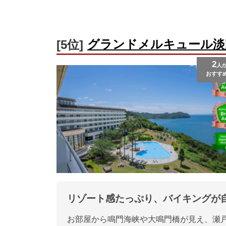
グランドメルキュール淡
[5位]
2
人
おすす
リゾート感たっぷり、バイキングが
お部屋から鳴門海峡や大鳴門橋が見え、瀬