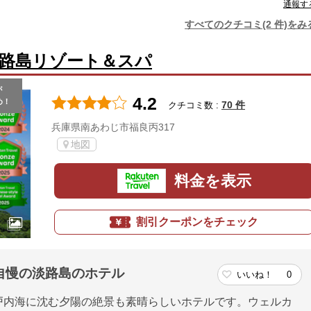
通報す
すべてのクチコミ(2 件)をみ
路島リゾート＆スパ
が
4.2
め！
70 件
クチコミ数 :
兵庫県南あわじ市福良丙317
地図
料金を表示
割引クーポンをチェック
自慢の淡路島のホテル
いいね！
0
戸内海に沈む夕陽の絶景も素晴らしいホテルです。ウェルカ