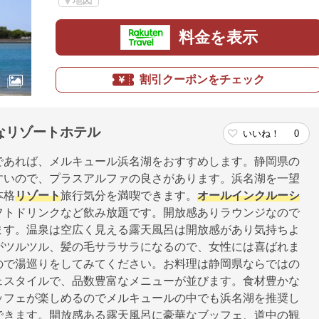
地図
料金を表示
割引クーポンをチェック
なリゾートホテル
いいね！
0
であれば、メルキュール浜名湖をおすすめします。静岡県の
すいので、プラスアルファの良さがあります。浜名湖を一望
本格
リゾート
旅行気分を満喫できます。
オールインクルーシ
フトドリンクなど飲み放題です。開放感ありラウンジなので
ます。温泉は空広く見える露天風呂は開放感があり気持ちよ
がツルツル、髪の毛サラサラになるので、女性には喜ばれま
ので湯巡りをしてみてください。お料理は静岡県ならではの
ェスタイルで、品数豊富なメニューが並びます。食材豊かな
ッフェが楽しめるのでメルキュールの中でも浜名湖を推奨し
できます。開放感ある露天風呂に豪華なブッフェ、道中の観