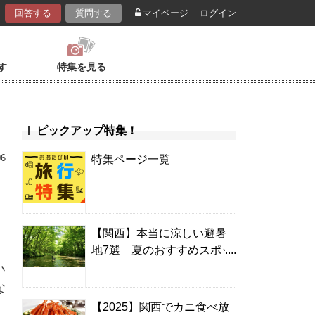
回答する
質問する
マイページ
ログイン
す
特集を見る
ピックアップ特集！
06
特集ページ一覧
【関西】本当に涼しい避暑
地7選 夏のおすすめスポッ
ト＆温泉宿
い
な
【2025】関西でカニ食べ放