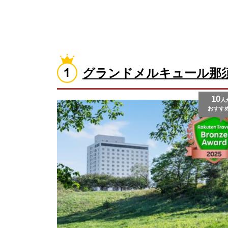
グランドメルキュール那
10
人
おすす