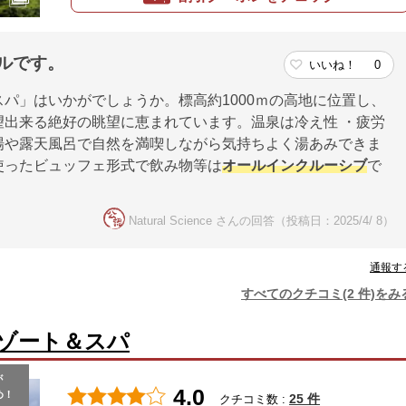
テルです。
いいね！
0
スパ」はいかがでしょうか。標高約1000ｍの高地に位置し、
出来る絶好の眺望に恵まれています。温泉は冷え性 ・疲労
場や露天風呂で自然を満喫しながら気持ちよく湯あみできま
使ったビュッフェ形式で飲み物等は
オールインクルーシブ
で
Natural Science さんの回答（投稿日：2025/4/ 8）
通報す
すべてのクチコミ(2 件)をみ
ゾート＆スパ
が
4.0
め！
25 件
クチコミ数 :