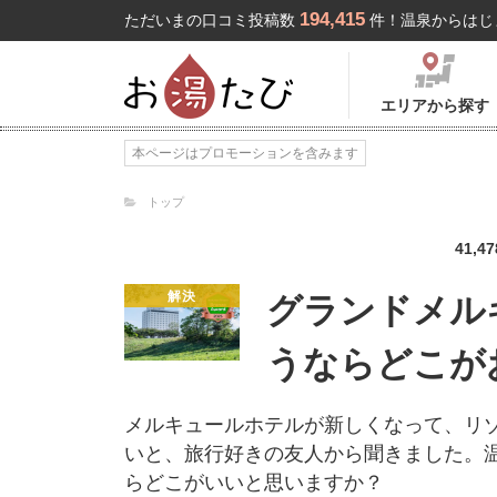
194,415
ただいまの口コミ投稿数
件！温泉からはじ
エリアから探す
本ページはプロモーションを含みます
トップ
41,47
解決
グランドメル
うならどこが
メルキュールホテルが新しくなって、リ
いと、旅行好きの友人から聞きました。
らどこがいいと思いますか？