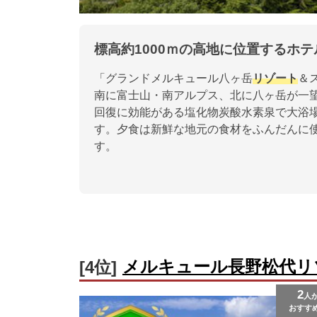
標高約1000ｍの高地に位置するホ
「グランドメルキュール八ヶ岳
リゾート
＆
南に富士山・南アルプス、北に八ヶ岳が一望
回復に効能がある塩化物炭酸水素泉で大浴
す。夕食は新鮮な地元の食材をふんだんに
す。
メルキュール長野松代リ
[4位]
2
人
おすす