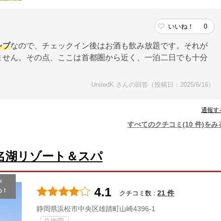
いいね！
0
シブ
なので、チェックイン後はお酒も飲み放題です。それが
ません。その点、ここは首都圏から近く、一泊二日でも十分
UnitedK さんの回答（投稿日：2025/6/16）
通報す
すべてのクチコミ(10 件)をみ
名湖リゾート＆スパ
が
4.1
め！
21 件
クチコミ数 :
静岡県浜松市中央区雄踏町山崎4396-1