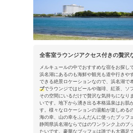
全客室ラウンジアクセス付きの贅沢
メルキュールの中でおすすめな宿をお探し
浜名湖にあるのも海鮮や観光も道中行きや
できる絶景ロケーションなので、浜名湖で
ブ
でラウンジではビールや珈琲、紅茶、ソ
その空間にいるだけで贅沢な気持ちになり
いです。地下から湧き出る本格温泉はお肌
す。様々なロケーションの湯船が楽しめる
海の幸、山の幸をふんだんに使ったブッフ
静岡県浜名湖ならではのワンランク上のブ
たいです。豪華なブッフェは誰でも大満足