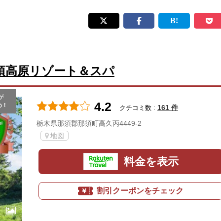
須高原リゾート＆スパ
が
4.2
め！
161 件
クチコミ数 :
栃木県那須郡那須町高久丙4449-2
地図
料金を表示
割引クーポンをチェック