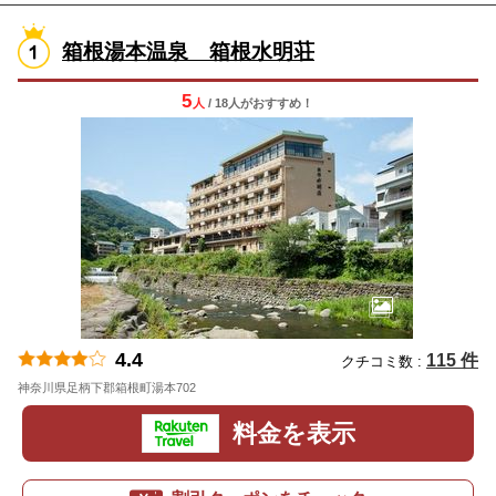
箱根湯本温泉 箱根水明荘
5
人
/ 18人
が
おすすめ！
4.4
115 件
クチコミ数 :
神奈川県足柄下郡箱根町湯本702
地図
料金を表示