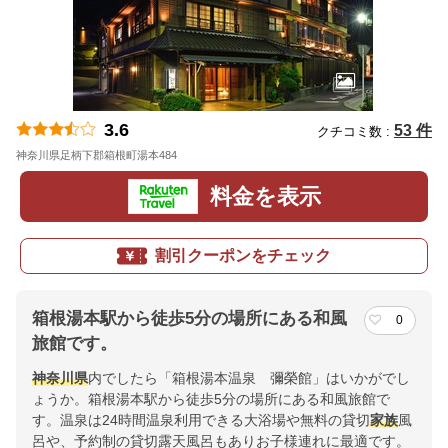
3.6
53 件
クチコミ数 :
神奈川県足柄下郡箱根町湯本484
地図
料金を表示
割引クーポンをチェック
箱根湯本駅から徒歩5分の場所にある和風
0
旅館です。
神奈川県
内でしたら「箱根湯本温泉 彌榮館」はいかがでし
ょうか。箱根湯本駅から徒歩5分の場所にある和風旅館で
す。温泉は24時間温泉利用できる大浴場や無料の貸切
家族
風
呂や、予約制の貸切露天風呂もありお子様連れに最適です。