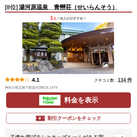
[8位]
湯河原温泉 青巒荘（せいらんそう）
1
人
/ 18人
が
おすすめ！
4.1
134 件
クチコミ数 :
神奈川県足柄下郡湯河原町宮上679
地図
料金を表示
割引クーポンをチェック