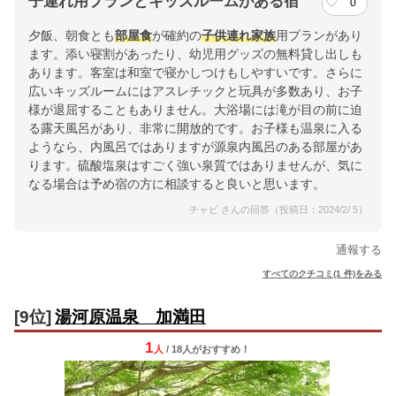
子連れ用プランとキッズルームがある宿
0
夕飯、朝食とも
部屋食
が確約の
子供連れ
家族
用プランがあり
ます。添い寝割があったり、幼児用グッズの無料貸し出しも
あります。客室は和室で寝かしつけもしやすいです。さらに
広いキッズルームにはアスレチックと玩具が多数あり、お子
様が退屈することもありません。大浴場には滝が目の前に迫
る露天風呂があり、非常に開放的です。お子様も温泉に入る
ようなら、内風呂ではありますが源泉内風呂のある部屋があ
ります。硫酸塩泉はすごく強い泉質ではありませんが、気に
なる場合は予め宿の方に相談すると良いと思います。
チャビ さんの回答（投稿日：2024/2/ 5）
通報する
すべてのクチコミ(1 件)をみる
[9位]
湯河原温泉 加満田
1
人
/ 18人
が
おすすめ！