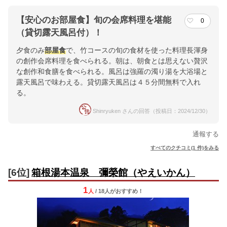
【安心のお部屋食】旬の会席料理を堪能
0
（貸切露天風呂付）！
夕食のみ
部屋食
で、竹コースの旬の食材を使った料理長渾身
の創作会席料理を食べられる。朝は、朝食とは思えない贅沢
な創作和食膳を食べられる。風呂は強羅の濁り湯を大浴場と
露天風呂で味わえる。貸切露天風呂は４５分間無料で入れ
る。
Shinryuken さんの回答（投稿日：2024/12/30）
通報する
すべてのクチコミ(1 件)をみる
[6位]
箱根湯本温泉 彌榮館（やえいかん）
1
人
/ 18人
が
おすすめ！