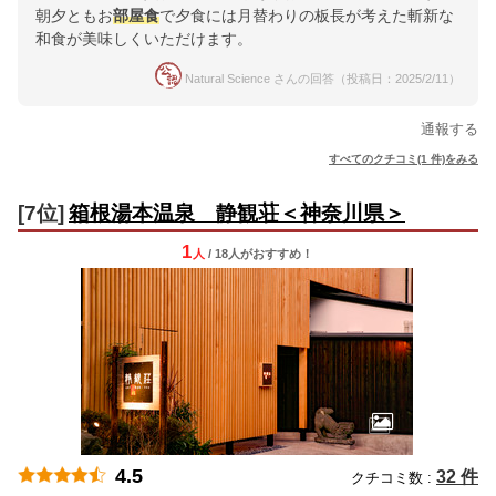
朝夕ともお
部屋食
で夕食には月替わりの板長が考えた斬新な
和食が美味しくいただけます。
Natural Science さんの回答（投稿日：2025/2/11）
通報する
すべてのクチコミ(1 件)をみる
[7位]
箱根湯本温泉 静観荘＜神奈川県＞
1
人
/ 18人
が
おすすめ！
4.5
32 件
クチコミ数 :