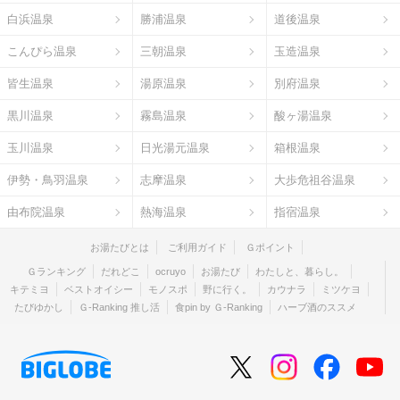
白浜温泉
勝浦温泉
道後温泉
こんぴら温泉
三朝温泉
玉造温泉
皆生温泉
湯原温泉
別府温泉
黒川温泉
霧島温泉
酸ヶ湯温泉
玉川温泉
日光湯元温泉
箱根温泉
伊勢・鳥羽温泉
志摩温泉
大歩危祖谷温泉
由布院温泉
熱海温泉
指宿温泉
お湯たびとは
ご利用ガイド
Ｇポイント
Ｇランキング
だれどこ
ocruyo
お湯たび
わたしと、暮らし。
キテミヨ
ベストオイシー
モノスポ
野に行く。
カウナラ
ミツケヨ
たびゆかし
Ｇ-Ranking 推し活
食pin by Ｇ-Ranking
ハーブ酒のススメ