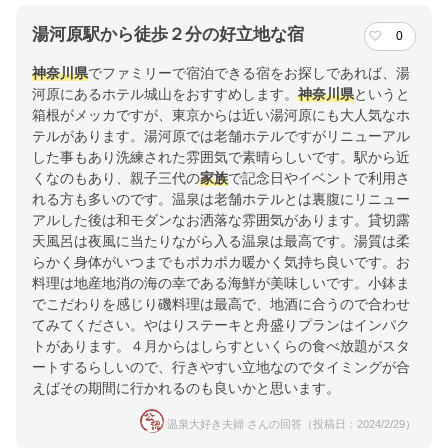
湯河原駅から徒歩２分の好立地な宿
0
神奈川県
でファミリーで宿泊できる宿をお探しであれば、湯
河原にあるホテル城山をおすすめします。
神奈川県
というと
箱根がメッカですが、東京からは近い湯河原にも大人気なホ
テルがあります。湯河原では老舗ホテルですがリニューアル
した事もあり洗練された雰囲気で素晴らしいです。駅から近
くなのもあり、親子三代の
家族
で記念日やイベントで利用さ
れる方も多いのです。温泉は老舗ホテルとは裏腹にリニュー
アルした後は和モダンなお洒落な雰囲気があります。貸切露
天風呂は夜風に当たりながら入る温泉は最高です。湯質は柔
らかく身体がいつまでもポカポカ暖かく気持ち良いです。お
料理は地産地消の海の幸である海鮮が美味しいです。小鉢ま
でこだわりを感じり磯料理は最高で、地酒に合うので合わせ
てみてください。やはりステーキと舟盛りプランはインパク
トがあります。４月からはしらすといくらの食べ放題がスタ
ートするらしいので、行きやすい立地なのでタイミングが合
えばその期間に行かれるのも良いかと思います。
温泉大好き夫婦 さんの回答（投稿日：2024/2/29）