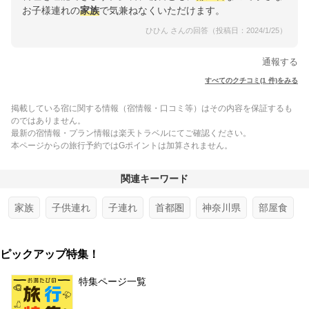
お子様連れの
家族
で気兼ねなくいただけます。
ひひん さんの回答（投稿日：2024/1/25）
通報する
すべてのクチコミ(1 件)をみる
掲載している宿に関する情報（宿情報・口コミ等）はその内容を保証するも
のではありません。
最新の宿情報・プラン情報は楽天トラベルにてご確認ください。
本ページからの旅行予約ではGポイントは加算されません。
関連キーワード
家族
子供連れ
子連れ
首都圏
神奈川県
部屋食
ピックアップ特集！
特集ページ一覧