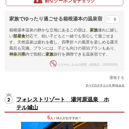
割引クーポンをチェック
家族でゆったり過ごせる箱根湯本の温泉宿
0
箱根湯本温泉の静かな立地にあるこの宿は、
家族
連れに嬉し
い
部屋食
対応で、幼い子どもと一緒でも安心して過ごせま
す。天然温泉は疲れを癒し、四季折々の風景を楽しめる露天
風呂も完備。プランには、子ども向けの宿泊プランもあり、
神奈川県
内で気軽に
家族
旅行を満喫できる温泉宿です。
たけやん さんの回答（投稿日：2025/9/29）
通報する
すべてのクチコミ(5 件)をみる
フォレストリゾート 湯河原温泉 ホ
テル城山
5
人
/ 18人
が
おすすめ！