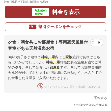
神奈川県足柄下郡箱根町湯本茶屋19
地図
料金を表示
割引クーポンをチェック
夕食・朝食共にお部屋食！専用露天風呂付
0
客室がある天然温泉お宿
3歳のお子さま連れで
神奈川県
内にご
家族
旅行であればこち
らはいかがでしょうか。
神奈川県
箱根にある温泉お宿でご希
望の夕食、そして朝食もお
部屋食
です。そしてお部屋専用露
天風呂が付いておりますので周囲に気兼ねなく、水入らずで
お食事したり温泉ご入浴いただけます。
シャンちゃん さんの回答（投稿日：2024/4/15）
通報する
すべてのクチコミ(1 件)をみる