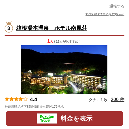
通報する
すべてのクチコミ(5 件)をみる
箱根湯本温泉 ホテル南風荘
1
人
/ 18人
が
おすすめ！
4.4
200 件
クチコミ数 :
神奈川県足柄下郡箱根町湯本茶屋179番地
地図
料金を表示