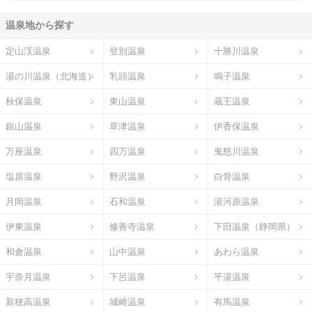
温泉地から探す
定山渓温泉
登別温泉
十勝川温泉
湯の川温泉（北海道）
乳頭温泉
鳴子温泉
秋保温泉
東山温泉
蔵王温泉
銀山温泉
草津温泉
伊香保温泉
万座温泉
四万温泉
鬼怒川温泉
塩原温泉
野沢温泉
白骨温泉
月岡温泉
石和温泉
湯河原温泉
伊東温泉
修善寺温泉
下田温泉（静岡県）
和倉温泉
山中温泉
あわら温泉
宇奈月温泉
下呂温泉
平湯温泉
新穂高温泉
城崎温泉
有馬温泉