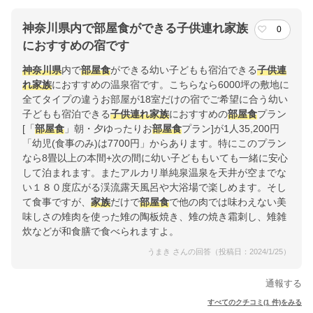
神奈川県内で部屋食ができる子供連れ家族
0
におすすめの宿です
神奈川県
内で
部屋食
ができる幼い子どもも宿泊できる
子供連
れ
家族
におすすめの温泉宿です。こちらなら6000坪の敷地に
全てタイプの違うお部屋が18室だけの宿でご希望に合う幼い
子どもも宿泊できる
子供連れ
家族
におすすめの
部屋食
プラン
[「
部屋食
」朝・夕ゆったりお
部屋食
プラン]が1人35,200円
「幼児(食事のみ)は7700円」からあります。特にこのプラン
なら8畳以上の本間+次の間に幼い子どももいても一緒に安心
して泊まれます。またアルカリ単純泉温泉を天井が空までな
い１８０度広がる渓流露天風呂や大浴場で楽しめます。そし
て食事ですが、
家族
だけで
部屋食
で他の肉では味わえない美
味しさの雉肉を使った雉の陶板焼き、雉の焼き霜刺し、雉雑
炊などが和食膳で食べられますよ。
うまき さんの回答（投稿日：2024/1/25）
通報する
すべてのクチコミ(1 件)をみる