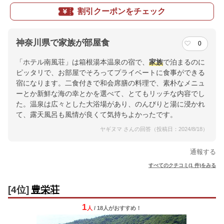
割引クーポンをチェック
神奈川県で家族が部屋食
0
「ホテル南風荘」は箱根湯本温泉の宿で、
家族
で泊まるのに
ピッタリで、お部屋でそろってプライベートに食事ができる
宿になります。二食付きで和会席膳の料理で、素朴なメニュ
ーとか新鮮な海の幸とかを選べて、とてもリッチな内容でし
た。温泉は広々とした大浴場があり、のんびりと湯に浸かれ
て、露天風呂も風情が良くて気持ちよかったです。
ヤギヌマ さんの回答（投稿日：2024/8/18）
通報する
すべてのクチコミ(1 件)をみる
[4位]
豊栄荘
1
人
/ 18人
が
おすすめ！