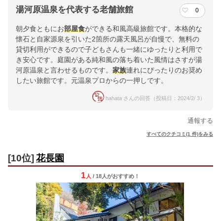
湯河原温泉を代表する老舗旅館
0
朝夕食ともにお
部屋食
ができる和風高級旅館です。本格的な
懐石と自家源泉を引いた2箇所の露天風呂が自慢で、無料の
貸切利用ができるので子どもさんも一緒にゆったりと利用で
き安心です。庭園がある純和風の落ち着いた風情はさすが湯
河原温泉と言わせるものです。
家族
連れにぴったりのお奨め
したい旅館です。元温泉プロからの一押しです。
hahata さんの回答（投稿日：2024/2/ 3）
通報する
すべてのクチコミ(1 件)をみる
[10位]
花長園
1
人
/ 18人
が
おすすめ！