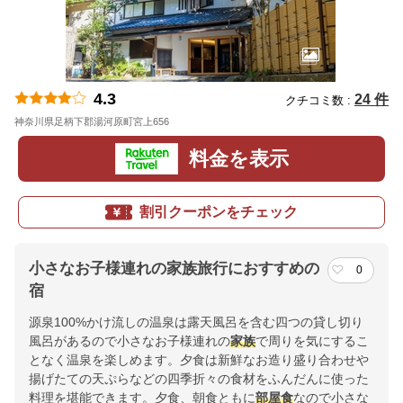
4.3
24 件
クチコミ数 :
神奈川県足柄下郡湯河原町宮上656
地図
料金を表示
割引クーポンをチェック
小さなお子様連れの家族旅行におすすめの
0
宿
源泉100%かけ流しの温泉は露天風呂を含む四つの貸し切り
風呂があるので小さなお子様連れの
家族
で周りを気にするこ
となく温泉を楽しめます。夕食は新鮮なお造り盛り合わせや
揚げたての天ぷらなどの四季折々の食材をふんだんに使った
料理を堪能できます。夕食、朝食ともに
部屋食
なので小さな