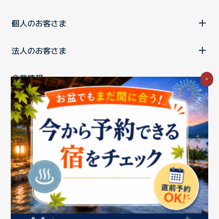
個人のお客さま
法人のお客さま
企業情報
×
ご利用中の方
お問い合わせ
消費税の表示
ウェブアクセシビリティの取り組み
個人情報保護ポリシー
プライバシーポータル
Cookieポリシー
特定商取引法に基づく表記
情報セキュリティ基本方針
商標について
BIGLOBEトップ