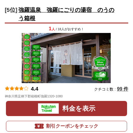
[5位]
強羅温泉 強羅にごりの湯宿 のうの
う箱根
1
人
/ 18人
が
おすすめ！
4.4
99 件
クチコミ数 :
神奈川県足柄下郡箱根町強羅1320-1080
地図
料金を表示
割引クーポンをチェック