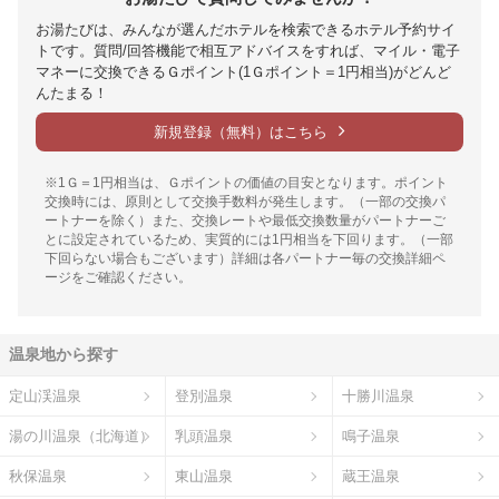
お湯たびは、みんなが選んだホテルを検索できるホテル予約サイ
トです。質問/回答機能で相互アドバイスをすれば、マイル・電子
マネーに交換できるＧポイント(1Ｇポイント＝1円相当)がどんど
んたまる！
新規登録（無料）はこちら
※1Ｇ＝1円相当は、Ｇポイントの価値の目安となります。ポイント
交換時には、原則として交換手数料が発生します。（一部の交換パ
ートナーを除く）また、交換レートや最低交換数量がパートナーご
とに設定されているため、実質的には1円相当を下回ります。（一部
下回らない場合もございます）詳細は各パートナー毎の交換詳細ペ
ージをご確認ください。
温泉地から探す
定山渓温泉
登別温泉
十勝川温泉
湯の川温泉（北海道）
乳頭温泉
鳴子温泉
秋保温泉
東山温泉
蔵王温泉