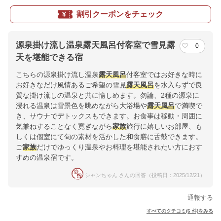
割引クーポンをチェック
源泉掛け流し温泉露天風呂付客室で雪見露
0
天を堪能できる宿
こちらの源泉掛け流し温泉
露天風呂
付客室ではお好きな時に
お好きなだけ風情あるご希望の雪見
露天風呂
を水入らずで良
質な掛け流しの温泉と共に愉しめます。勿論、2種の源泉に
浸れる温泉は雪景色を眺めながら大浴場や
露天風呂
で満喫で
き、サウナでデトックスもできます。お食事は移動・周囲に
気兼ねすることなく寛ぎながら
家族
旅行に嬉しいお部屋、も
しくは個室にて旬の素材を活かした和食膳に舌鼓できます。
ご
家族
だけでゆっくり温泉やお料理を堪能されたい方におす
すめの温泉宿です。
シャンちゃん さんの回答（投稿日：2025/12/21）
通報する
すべてのクチコミ(6 件)をみる