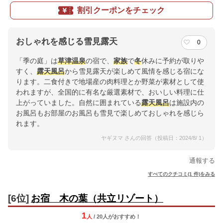
割引クーポンをチェック
おしゃれを感じる雪見露天
0
「季の庭」は
草津温泉
の宿で、
家族
で
冬
休みに予約が取りや
すく、
露天風呂
から雪見露天が楽しめて風情を感じる宿にな
ります。二食付きで地場産の肉料理とか野菜が素材として使
われますが、全国的に有名な厳選素材で、おいしい料理に仕
上がっていました。自然に囲まれている
露天風呂
は施設内の
お風呂もお部屋のお風呂も雪見で楽しめておしゃれを感じら
れます。
ヤギヌマ さんの回答（投稿日：2024/8/ 1）
通報する
すべてのクチコミ(1 件)をみる
[6位]
お宿 木の葉（共立リゾート）
1
人
/ 20人
が
おすすめ！