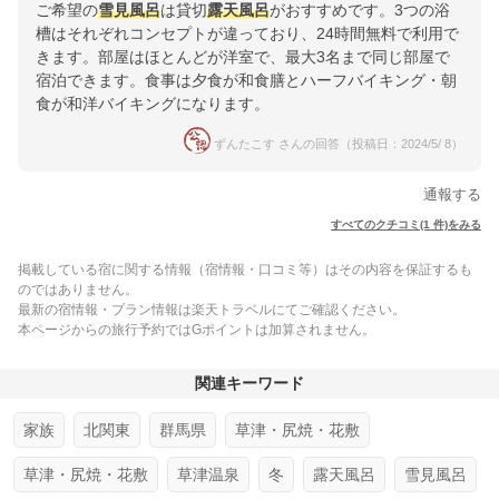
ご希望の
雪見風呂
は貸切
露天風呂
がおすすめです。3つの浴
槽はそれぞれコンセプトが違っており、24時間無料で利用で
きます。部屋はほとんどが洋室で、最大3名まで同じ部屋で
宿泊できます。食事は夕食が和食膳とハーフバイキング・朝
食が和洋バイキングになります。
ずんたこす さんの回答（投稿日：2024/5/ 8）
通報する
すべてのクチコミ(1 件)をみる
掲載している宿に関する情報（宿情報・口コミ等）はその内容を保証するも
のではありません。
最新の宿情報・プラン情報は楽天トラベルにてご確認ください。
本ページからの旅行予約ではGポイントは加算されません。
関連キーワード
家族
北関東
群馬県
草津・尻焼・花敷
草津・尻焼・花敷
草津温泉
冬
露天風呂
雪見風呂