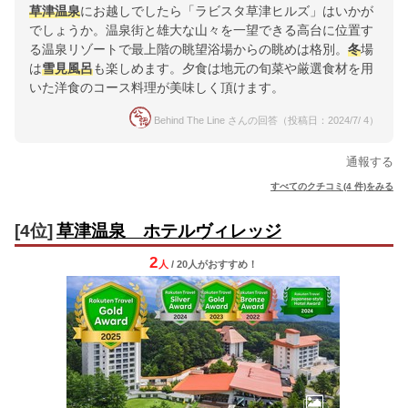
草津温泉
にお越しでしたら「ラビスタ草津ヒルズ」はいかが
でしょうか。温泉街と雄大な山々を一望できる高台に位置す
る温泉リゾートで最上階の眺望浴場からの眺めは格別。
冬
場
は
雪見風呂
も楽しめます。夕食は地元の旬菜や厳選食材を用
いた洋食のコース料理が美味しく頂けます。
Behind The Line さんの回答（投稿日：2024/7/ 4）
通報する
すべてのクチコミ(4 件)をみる
[4位]
草津温泉 ホテルヴィレッジ
2
人
/ 20人
が
おすすめ！