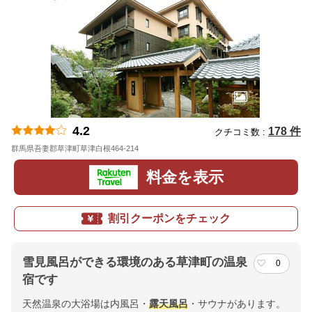
4.2
178 件
クチコミ数 :
群馬県吾妻郡草津町草津白根464-214
地図
料金を表示
割引クーポンをチェック
雪見風呂ができる環境のある草津町の温泉
0
宿です
天然温泉の大浴場は内風呂・
露天風呂
・サウナがあります。