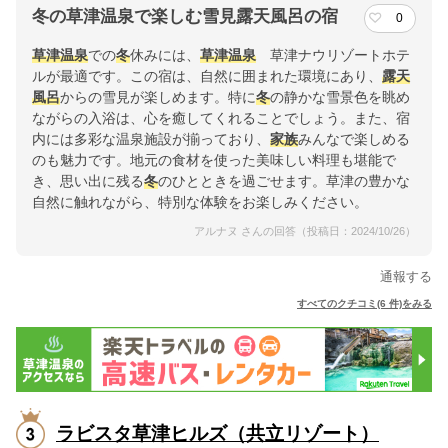
冬の草津温泉で楽しむ雪見露天風呂の宿
0
草津温泉
での
冬
休みには、
草津温泉
草津ナウリゾートホテ
ルが最適です。この宿は、自然に囲まれた環境にあり、
露天
風呂
からの雪見が楽しめます。特に
冬
の静かな雪景色を眺め
ながらの入浴は、心を癒してくれることでしょう。また、宿
内には多彩な温泉施設が揃っており、
家族
みんなで楽しめる
のも魅力です。地元の食材を使った美味しい料理も堪能で
き、思い出に残る
冬
のひとときを過ごせます。草津の豊かな
自然に触れながら、特別な体験をお楽しみください。
アルナヌ さんの回答（投稿日：2024/10/26）
通報する
すべてのクチコミ(6 件)をみる
ラビスタ草津ヒルズ（共立リゾート）