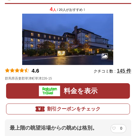
4
人
/ 20人
が
おすすめ！
4.6
145 件
クチコミ数 :
群馬県吾妻郡草津町草津226-15
地図
料金を表示
割引クーポンをチェック
最上階の眺望浴場からの眺めは格別。
0