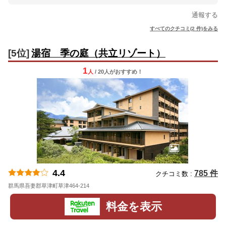
通報する
すべてのクチコミ(2 件)をみる
[5位]
湯宿 季の庭（共立リゾート）
1
人
/ 20人
が
おすすめ！
4.4
785 件
クチコミ数 :
群馬県吾妻郡草津町草津464-214
地図
料金を表示