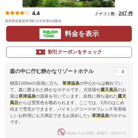
4.4
247 件
クチコミ数 :
群馬県吾妻郡草津町大字草津618番地
地図
料金を表示
割引クーポンをチェック
森の中に佇む静かなリゾートホテル
0
標高1200mの高地に立ち、
草津温泉
の中心からは離れてい
て、森に囲まれた静かなホテルです。大浴場や
露天風呂
のお
湯は
草津温泉
の源泉を引いています。自然に満ち溢れた
露天
風呂
からは雪景色を眺められます。ここでは、3月のはじめ
頃まで雪見ができます。バイキングコースやフレンチ等美味
しいお料理にも大満足できるお奨めしたい
草津温泉
のホテル
です。
hahata さんの回答（投稿日：2024/1/ 3）