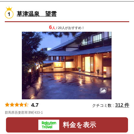
草津温泉 望雲
6
人
/ 20人
が
おすすめ！
4.7
312 件
クチコミ数 :
群馬県吾妻郡草津町433-1
地図
料金を表示