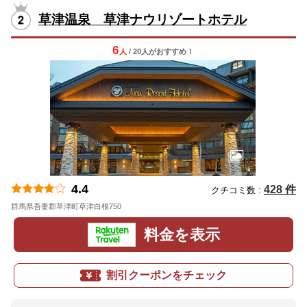
草津温泉 草津ナウリゾートホテル
6
人
/ 20人
が
おすすめ！
4.4
428 件
クチコミ数 :
群馬県吾妻郡草津町草津白根750
地図
料金を表示
割引クーポンをチェック