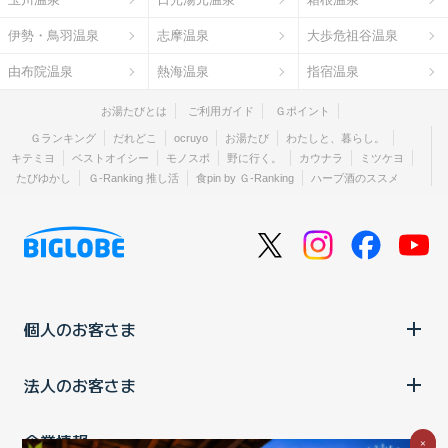
伊勢・鳥羽温泉
志摩温泉
大歩危祖谷温泉
由布院温泉
熱海温泉
指宿温泉
お湯たびとは
ご利用ガイド
Ｇポイント
Ｇランキング
だれどこ
ocruyo
お湯たび
わたしと、暮らし。
キテミヨ
ベストオイシー
モノスポ
野に行く。
カウナラ
ミツケヨ
たびゆかし
Ｇ-Ranking 推し活
食pin by Ｇ-Ranking
ハーブ酒のススメ
個人のお客さま
法人のお客さま
企業情報
×