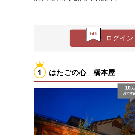
5G
ログイン
はたごの心 橋本屋
10
人
おすす