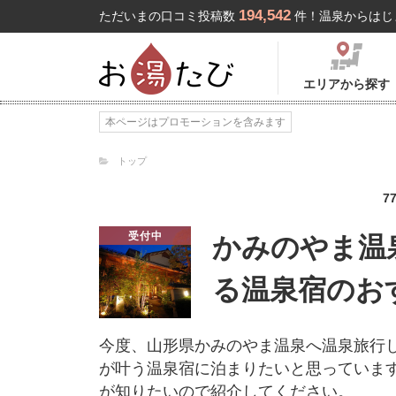
194,542
ただいまの口コミ投稿数
件！温泉からはじ
エリアから探す
本ページはプロモーションを含みます
トップ
7
受付中
かみのやま温
る温泉宿のお
今度、山形県かみのやま温泉へ温泉旅行
が叶う温泉宿に泊まりたいと思っていま
が知りたいので紹介してください。