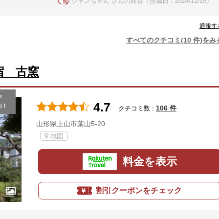
シャンちゃん さんの回答（投稿日：2024/11/25）
通報す
すべてのクチコミ(10 件)をみ
宿 古窯
が
4.7
め！
106 件
クチコミ数 :
山形県上山市葉山5-20
地図
料金を表示
割引クーポンをチェック