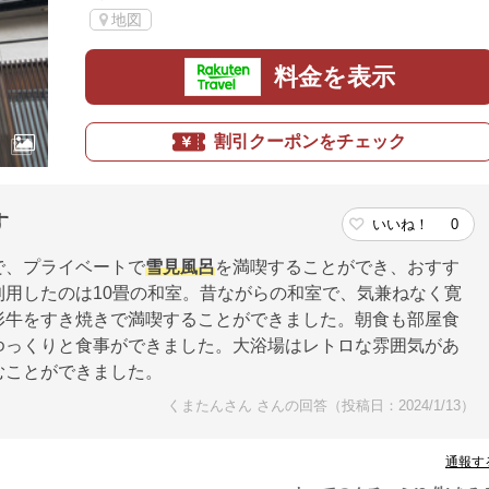
地図
料金を表示
割引クーポンをチェック
す
いいね！
0
で、プライベートで
雪見風呂
を満喫することができ、おすす
用したのは10畳の和室。昔ながらの和室で、気兼ねなく寛
形牛をすき焼きで満喫することができました。朝食も部屋食
ゆっくりと食事ができました。大浴場はレトロな雰囲気があ
むことができました。
くまたんさん さんの回答（投稿日：2024/1/13）
通報す