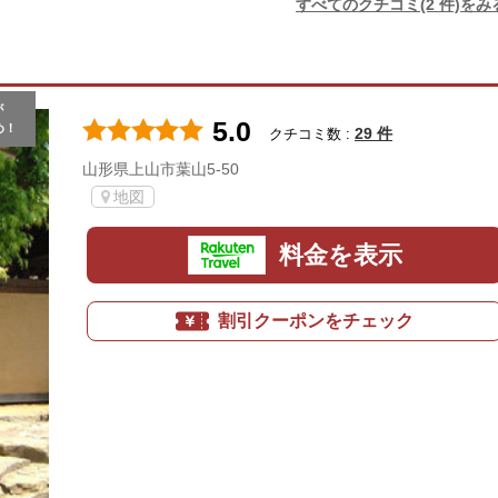
すべてのクチコミ(2 件)をみ
が
5.0
め！
29 件
クチコミ数 :
山形県上山市葉山5-50
地図
料金を表示
割引クーポンをチェック