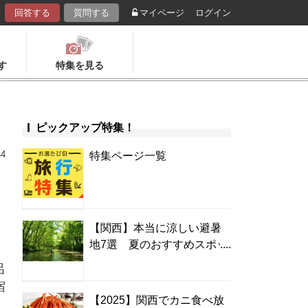
回答する
質問する
マイページ
ログイン
す
特集を見る
ピックアップ特集！
44
特集ページ一覧
【関西】本当に涼しい避暑
地7選 夏のおすすめスポッ
ト＆温泉宿
呂
宿
【2025】関西でカニ食べ放