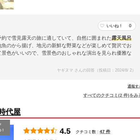
いいね！
0
予約で雪見露天の旅に適していて、自然に囲まれた
露天風呂
地魚のから揚げ、地元の新鮮な野菜などが楽しめて贅沢でお
て景色がいいので、雪景色のおしゃれな演出を見られ優雅な
ヤギヌマ さんの回答（投稿日：2024/8/ 2）
通報す
すべてのクチコミ(2 件)をみ
時代屋
が
4.5
め！
47 件
クチコミ数 :