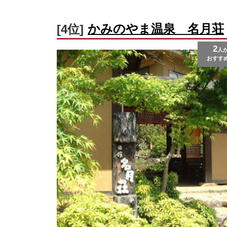
かみのやま温泉 名月荘
[4位]
2
人
おすす