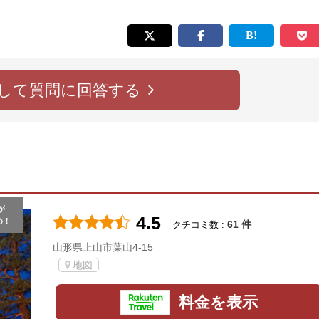
して質問に回答する
が
4.5
め！
61 件
クチコミ数 :
山形県上山市葉山4-15
地図
料金を表示