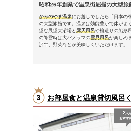
昭和26年創業で温泉街屈指の大型旅
かみのやま温泉
にお越しでしたら「日本の
の大型旅館です。温泉は効能豊かで体がよ
望む展望大浴場と
露天風呂
や檜造りの船形
の降雪時は大パノラマの
雪見風呂
が楽しめ
沢牛、野菜などが美味しくいただけます。
お部屋食と温泉貸切風呂
2
人
おすす