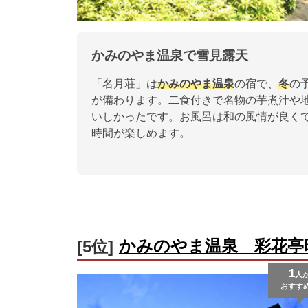
かみのやま温泉で雪見露天
「名月荘」は
かみのやま温泉
の宿で、
冬
の
が備わります。二食付きで名物の芋煮汁や
いしかったです。お風呂は和の風情が良く
時間が楽しめます。
かみのやま温泉 彩花亭
[5位]
1
人
おすす