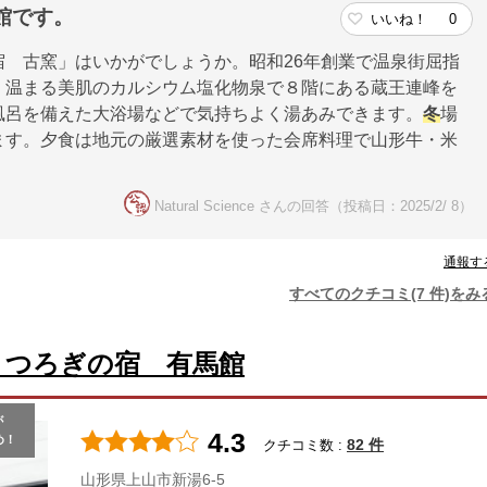
館です。
いいね！
0
宿 古窯」はいかがでしょうか。昭和26年創業で温泉街屈指
く温まる美肌のカルシウム塩化物泉で８階にある蔵王連峰を
風呂を備えた大浴場などで気持ちよく湯あみできます。
冬
場
ます。夕食は地元の厳選素材を使った会席料理で山形牛・米
Natural Science さんの回答（投稿日：2025/2/ 8）
通報す
すべてのクチコミ(7 件)をみ
くつろぎの宿 有馬館
が
4.3
め！
82 件
クチコミ数 :
山形県上山市新湯6-5