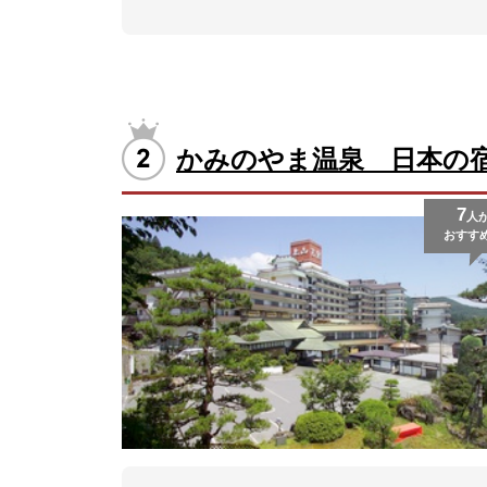
かみのやま温泉 日本の
7
人
おすす