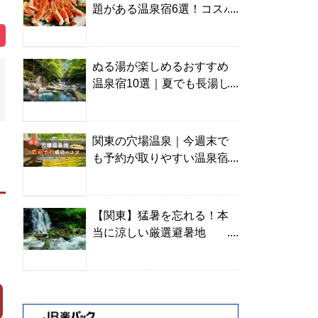
題がある温泉宿6選！コスパ
の高い宿からご褒美旅まで
ぬる湯が楽しめるおすすめ
温泉宿10選｜夏でも長湯し
やすい名湯を温泉ソムリエ
が厳選
関東の穴場温泉｜今週末で
も予約が取りやすい温泉宿
を温泉ソムリエが紹介
【関東】猛暑を忘れる！本
当に涼しい厳選避暑地
TOP10