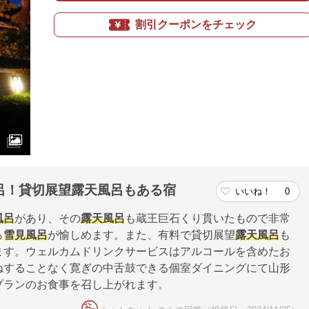
割引クーポンをチェック
呂！貸切展望露天風呂もある宿
いいね！
0
風呂
があり、その
露天風呂
も蔵王巨石くり貫いたもので非常
ら
雪見風呂
が愉しめます。また、有料で貸切展望
露天風呂
も
ます。ウェルカムドリンクサービスはアルコールを含めたお
ねすることなく寛ぎの中舌鼓できる個室ダイニングにて山形
プランのお食事を召し上がれます。