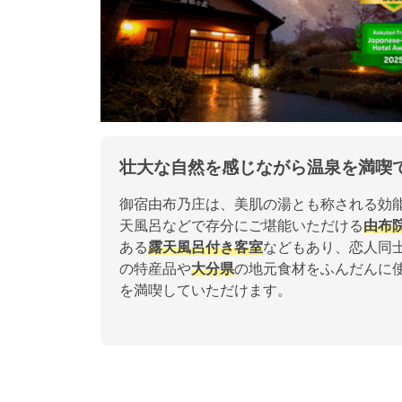
壮大な自然を感じながら温泉を満喫
御宿由布乃庄は、美肌の湯とも称される効
天風呂などで存分にご堪能いただける
由布
ある
露天風呂付き客室
などもあり、恋人同
の特産品や
大分県
の地元食材をふんだんに
を満喫していただけます。