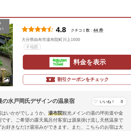
が
4.8
め！
44 件
クチコミ数 :
大分県由布市湯布院町川上1500
地図
料金を表示
割引クーポンをチェック
慢の水戸岡氏デザインの温泉宿
いいね！
0
宿はいかがでしょうか。
湯布院
観光メインの湯の坪街道や金
利です。ご希望の露天風呂付客室は源泉掛け流し天然温泉で
ずお好きなだけ湯浴みができます。また、こちらのお宿は大