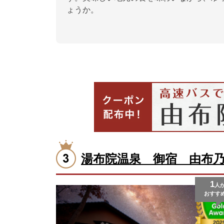
ょうか。
湯布院温泉 御宿 由布
1
人
おすす