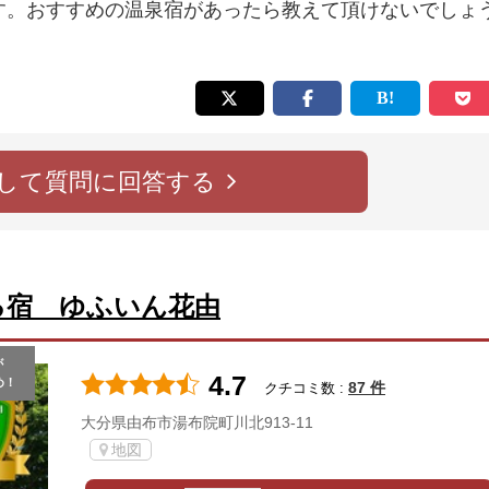
す。おすすめの温泉宿があったら教えて頂けないでしょ
して質問に回答する
る宿 ゆふいん花由
が
4.7
め！
87 件
クチコミ数 :
大分県由布市湯布院町川北913-11
地図