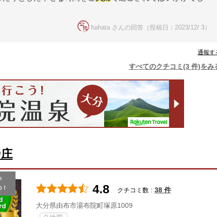
hahata さんの回答（投稿日：2023/12/ 3）
通報す
すべてのクチコミ(3 件)をみ
乃庄
が
4.8
め！
38 件
クチコミ数 :
大分県由布市湯布院町塚原1009