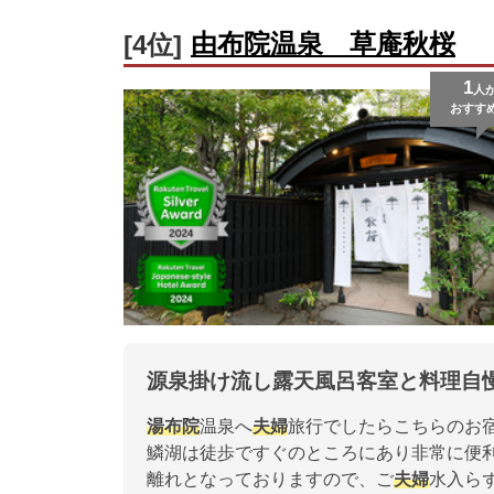
由布院温泉 草庵秋桜
[4位]
1
人
おすす
源泉掛け流し露天風呂客室と料理自
湯布院
温泉へ
夫婦
旅行でしたらこちらのお
鱗湖は徒歩ですぐのところにあり非常に便
離れとなっておりますので、ご
夫婦
水入ら