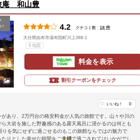
旅庵 和山豊
が
4.2
め！
18 件
クチコミ数 :
大分県由布市湯布院町川上388-1
地図
料金を表示
割引クーポンをチェック
いいね！
0
ンがあり、2万円台の格安料金が人気の旅館です。山々や川の
がら大岩を施した野趣感のある露天風呂に浸かるのは何とも
周りを気にせずに過ごせるのもこの旅館ならではの魅力で
ったりとした幸せな時間をご
夫婦
で過ごされてはいかがでし