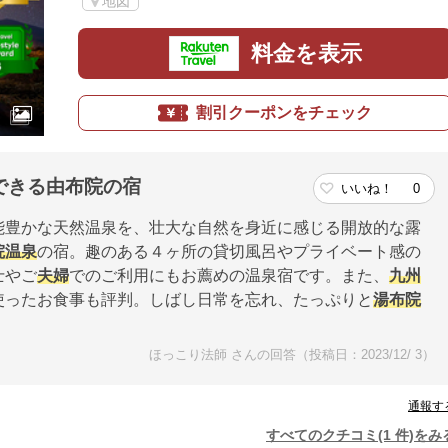
地図
料金を表示
割引クーポンをチェック
できる由布院の宿
いいね！
0
能豊かな天然温泉を、壮大な自然を身近に感じる開放的な露
院温泉
の宿。趣のある４ヶ所の貸切風呂やプライベート感の
士やご
夫婦
でのご利用にもお薦めの温泉宿です。また、
九州
使ったお食事も評判。しばし日常を忘れ、たっぷりと
湯布院
ほっこり法師 さんの回答（投稿日：2023/12/ 3）
通報す
すべてのクチコミ(1 件)をみ