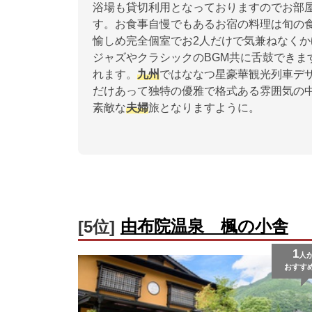
浴場も貸切利用となっておりますのでお部
す。お食事自慢でもあるお宿の料理は旬の
愉しめ完全個室でお2人だけで気兼ねなく
ジャズやクラシックのBGM共に舌鼓できま
れます。
九州
ではななつ星豪華観光列車デ
だけあって独特の優雅で格式ある雰囲気の
素敵な
夫婦
旅となりますように。
由布院温泉 楓の小舎
[5位]
1
人
おすす