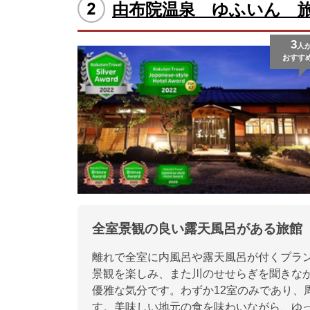
由布院温泉 ゆふいん 
3
人
おすす
全室景観の良い露天風呂がある旅館
離れで全室に内風呂や露天風呂が付くプラ
景観を楽しみ、また川のせせらぎを聞きな
優雅な気分です。わずか12室のみであり、
す。美味しい地元の食を味わいながら、ゆ