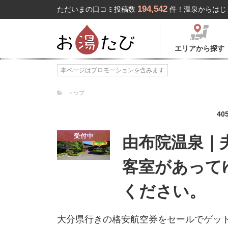
194,542
ただいまの口コミ投稿数
件！温泉からはじ
エリアから探す
本ページはプロモーションを含みます
トップ
40
受付中
由布院温泉｜
客室があって
ください。
大分県行きの格安航空券をセールでゲッ