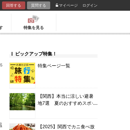
回答する
質問する
マイページ
ログイン
す
特集を見る
ピックアップ特集！
55
特集ページ一覧
【関西】本当に涼しい避暑
地7選 夏のおすすめスポッ
ト＆温泉宿
温
【2025】関西でカニ食べ放