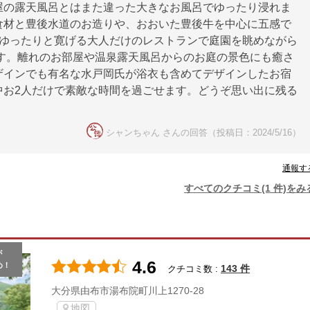
屋の露天風呂とはまた違った大きなお風呂でゆったり浸れま
食材と豊後水道のお造りや、おおいた豊後牛を中心に五感で
かゆったりと寛げる大人だけのレストランで庭園を眺めながら
す。離れのお部屋や温泉露天風呂からのお庭の景色にも癒さ
ザインでも有名な水戸岡氏が浴衣も含めてデザインしたお宿
中お2人だけで素敵な時間を過ごせます。どうぞ思い出に残る
シャンちゃん さんの回答（投稿日：2024/5/16）
通報す
すべてのクチコミ(1 件)をみ
が
4.6
め！
143 件
クチコミ数 :
大分県由布市湯布院町川上1270-28
地図