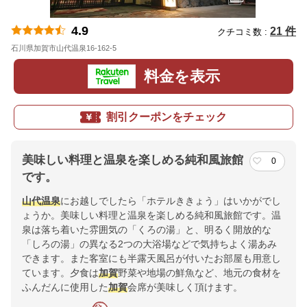
4.9
21 件
クチコミ数 :
石川県加賀市山代温泉16-162-5
地図
料金を表示
割引クーポンをチェック
美味しい料理と温泉を楽しめる純和風旅館
0
です。
山代温泉
にお越しでしたら「ホテルききょう」はいかがでし
ょうか。美味しい料理と温泉を楽しめる純和風旅館です。温
泉は落ち着いた雰囲気の「くろの湯」と、明るく開放的な
「しろの湯」の異なる2つの大浴場などで気持ちよく湯あみ
できます。また客室にも半露天風呂が付いたお部屋も用意し
ています。夕食は
加賀
野菜や地場の鮮魚など、地元の食材を
ふんだんに使用した
加賀
会席が美味しく頂けます。