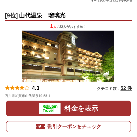
すべてのクチコミ(1 件)をみる
[9位]
山代温泉 瑠璃光
1
人
/ 22人
が
おすすめ！
4.3
52 件
クチコミ数 :
石川県加賀市山代温泉19-58-1
地図
料金を表示
割引クーポンをチェック