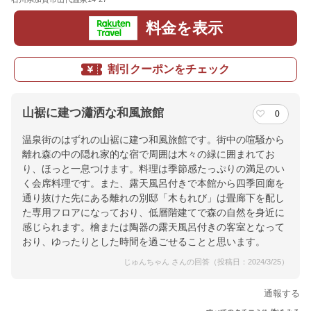
料金を表示
割引クーポンをチェック
山裾に建つ瀟洒な和風旅館
0
温泉街のはずれの山裾に建つ和風旅館です。街中の喧騒から
離れ森の中の隠れ家的な宿で周囲は木々の緑に囲まれてお
り、ほっと一息つけます。料理は季節感たっぷりの満足のい
く会席料理です。また、露天風呂付きで本館から四季回廊を
通り抜けた先にある離れの別邸「木もれび」は畳廊下を配し
た専用フロアになっており、低層階建てで森の自然を身近に
感じられます。檜または陶器の露天風呂付きの客室となって
おり、ゆったりとした時間を過ごせることと思います。
じゅんちゃん さんの回答（投稿日：2024/3/25）
通報する