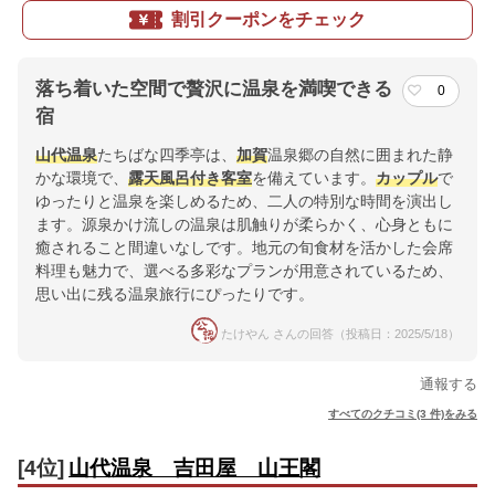
割引クーポンをチェック
落ち着いた空間で贅沢に温泉を満喫できる
0
宿
山代温泉
たちばな四季亭は、
加賀
温泉郷の自然に囲まれた静
かな環境で、
露天風呂付き客室
を備えています。
カップル
で
ゆったりと温泉を楽しめるため、二人の特別な時間を演出し
ます。源泉かけ流しの温泉は肌触りが柔らかく、心身ともに
癒されること間違いなしです。地元の旬食材を活かした会席
料理も魅力で、選べる多彩なプランが用意されているため、
思い出に残る温泉旅行にぴったりです。
たけやん さんの回答（投稿日：2025/5/18）
通報する
すべてのクチコミ(3 件)をみる
[4位]
山代温泉 吉田屋 山王閣