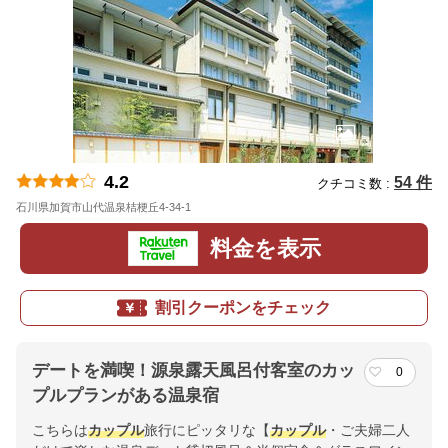
4.2
54 件
クチコミ数 :
石川県加賀市山代温泉桔梗丘4-34-1
地図
料金を表示
割引クーポンをチェック
デートを満喫！源泉露天風呂付客室のカッ
0
プルプランがある温泉宿
こちらは
カップル
旅行にピッタリな【
カップル
・ご夫婦二人