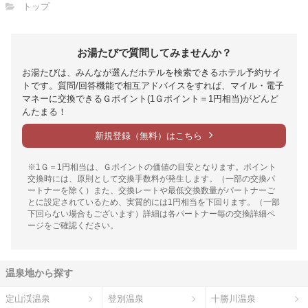
トップ
お湯たびで質問してみませんか？
お湯たびは、みんなが選んだホテルを検索できるホテル予約サイ
トです。質問/回答機能で相互アドバイスをすれば、マイル・電子
マネーに交換できるＧポイント(1Ｇポイント＝1円相当)がどんど
んたまる！
新規登録（無料）はこちら
※1Ｇ＝1円相当は、Ｇポイントの価値の目安となります。ポイント
交換時には、原則として交換手数料が発生します。（一部の交換パ
ートナーを除く）また、交換レートや最低交換数量がパートナーご
とに設定されているため、実質的には1円相当を下回ります。（一部
下回らない場合もございます）詳細は各パートナー毎の交換詳細ペ
ージをご確認ください。
温泉地から探す
定山渓温泉
登別温泉
十勝川温泉