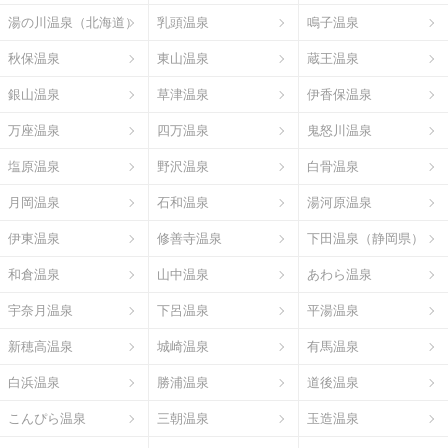
湯の川温泉（北海道）
乳頭温泉
鳴子温泉
秋保温泉
東山温泉
蔵王温泉
銀山温泉
草津温泉
伊香保温泉
万座温泉
四万温泉
鬼怒川温泉
塩原温泉
野沢温泉
白骨温泉
月岡温泉
石和温泉
湯河原温泉
伊東温泉
修善寺温泉
下田温泉（静岡県）
和倉温泉
山中温泉
あわら温泉
宇奈月温泉
下呂温泉
平湯温泉
新穂高温泉
城崎温泉
有馬温泉
白浜温泉
勝浦温泉
道後温泉
こんぴら温泉
三朝温泉
玉造温泉