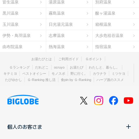
皆生温泉
湯原温泉
別府温泉
黒川温泉
霧島温泉
酸ヶ湯温泉
玉川温泉
日光湯元温泉
箱根温泉
伊勢・鳥羽温泉
志摩温泉
大歩危祖谷温泉
由布院温泉
熱海温泉
指宿温泉
お湯たびとは
ご利用ガイド
Ｇポイント
Ｇランキング
だれどこ
ocruyo
お湯たび
わたしと、暮らし。
キテミヨ
ベストオイシー
モノスポ
野に行く。
カウナラ
ミツケヨ
たびゆかし
Ｇ-Ranking 推し活
食pin by Ｇ-Ranking
ハーブ酒のススメ
個人のお客さま