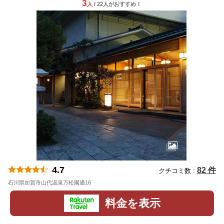
3
人
/ 22人
が
おすすめ！
4.7
82 件
クチコミ数 :
石川県加賀市山代温泉万松園通16
地図
料金を表示