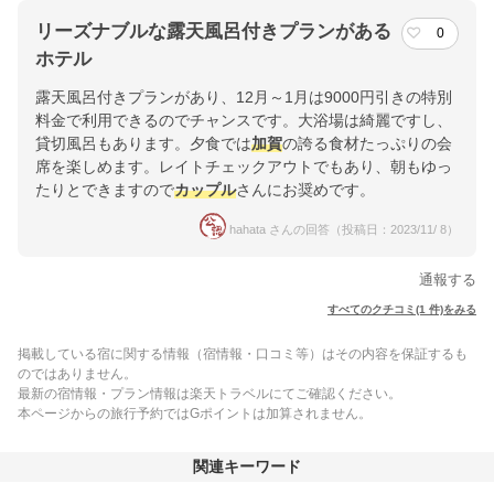
リーズナブルな露天風呂付きプランがある
0
ホテル
露天風呂付きプランがあり、12月～1月は9000円引きの特別
料金で利用できるのでチャンスです。大浴場は綺麗ですし、
貸切風呂もあります。夕食では
加賀
の誇る食材たっぷりの会
席を楽しめます。レイトチェックアウトでもあり、朝もゆっ
たりとできますので
カップル
さんにお奨めです。
hahata さんの回答（投稿日：2023/11/ 8）
通報する
すべてのクチコミ(1 件)をみる
掲載している宿に関する情報（宿情報・口コミ等）はその内容を保証するも
のではありません。
最新の宿情報・プラン情報は楽天トラベルにてご確認ください。
本ページからの旅行予約ではGポイントは加算されません。
関連キーワード