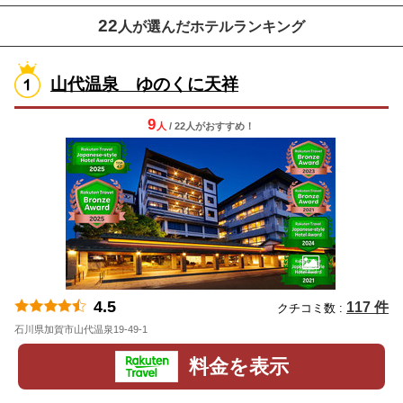
22
人が選んだホテルランキング
山代温泉 ゆのくに天祥
9
人
/ 22人
が
おすすめ！
4.5
117 件
クチコミ数 :
石川県加賀市山代温泉19-49-1
地図
料金を表示