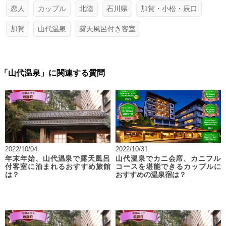
恋人
カップル
北陸
石川県
加賀・小松・辰口
加賀
山代温泉
露天風呂付き客室
「山代温泉」に関連する質問
2022/10/04
2022/10/31
年末年始、山代温泉で露天風呂
山代温泉でカニ会席、カニフル
付客室に泊まれるおすすめ旅館
コースを堪能できるカップルに
は？
おすすめの温泉宿は？