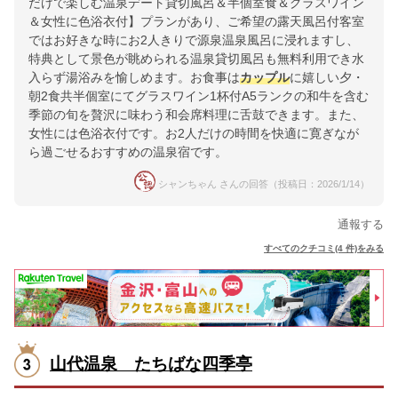
だけで楽しむ温泉デート貸切風呂＆半個室食＆グラスワイン
＆女性に色浴衣付】プランがあり、ご希望の露天風呂付客室
ではお好きな時にお2人きりで源泉温泉風呂に浸れますし、
特典として景色が眺められる温泉貸切風呂も無料利用でき水
入らず湯浴みを愉しめます。お食事は
カップル
に嬉しい夕・
朝2食共半個室にてグラスワイン1杯付A5ランクの和牛を含む
季節の旬を贅沢に味わう和会席料理に舌鼓できます。また、
女性には色浴衣付です。お2人だけの時間を快適に寛ぎなが
ら過ごせるおすすめの温泉宿です。
シャンちゃん さんの回答（投稿日：2026/1/14）
通報する
すべてのクチコミ(4 件)をみる
山代温泉 たちばな四季亭