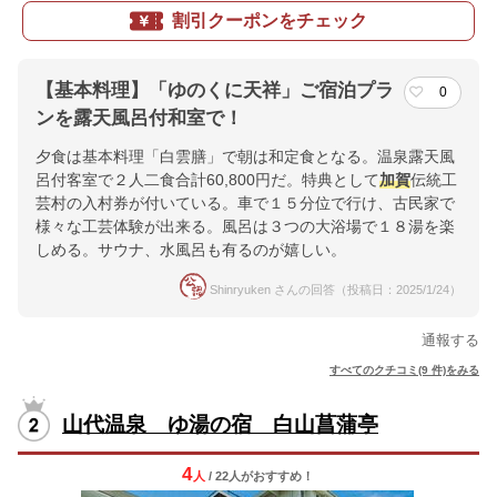
割引クーポンをチェック
【基本料理】「ゆのくに天祥」ご宿泊プラ
0
ンを露天風呂付和室で！
夕食は基本料理「白雲膳」で朝は和定食となる。温泉露天風
呂付客室で２人二食合計60,800円だ。特典として
加賀
伝統工
芸村の入村券が付いている。車で１５分位で行け、古民家で
様々な工芸体験が出来る。風呂は３つの大浴場で１８湯を楽
しめる。サウナ、水風呂も有るのが嬉しい。
Shinryuken さんの回答（投稿日：2025/1/24）
通報する
すべてのクチコミ(9 件)をみる
山代温泉 ゆ湯の宿 白山菖蒲亭
4
人
/ 22人
が
おすすめ！