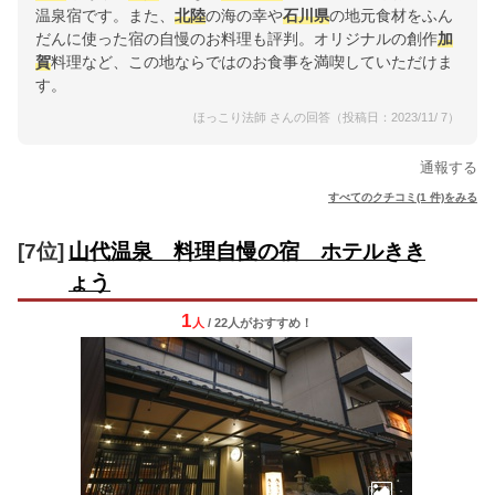
温泉宿です。また、
北陸
の海の幸や
石川県
の地元食材をふん
だんに使った宿の自慢のお料理も評判。オリジナルの創作
加
賀
料理など、この地ならではのお食事を満喫していただけま
す。
ほっこり法師 さんの回答（投稿日：2023/11/ 7）
通報する
すべてのクチコミ(1 件)をみる
[7位]
山代温泉 料理自慢の宿 ホテルきき
ょう
1
人
/ 22人
が
おすすめ！