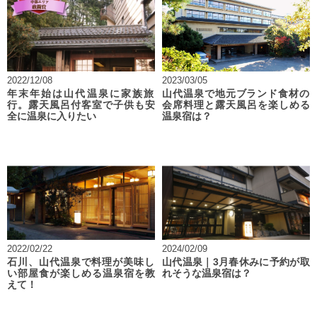
2022/12/08
2023/03/05
年末年始は山代温泉に家族旅
山代温泉で地元ブランド食材の
行。露天風呂付客室で子供も安
会席料理と露天風呂を楽しめる
全に温泉に入りたい
温泉宿は？
2022/02/22
2024/02/09
石川、山代温泉で料理が美味し
山代温泉｜3月春休みに予約が取
い部屋食が楽しめる温泉宿を教
れそうな温泉宿は？
えて！