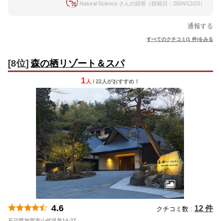
Natural Science さんの回答（投稿日：2024/12/23）
通報する
すべてのクチコミ(1 件)をみる
[8位]
森の栖リゾート＆スパ
1
人
/ 22人
が
おすすめ！
4.6
12 件
クチコミ数 :
石川県加賀市山代温泉14-27
地図