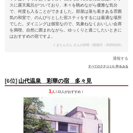
スに露天風呂がついており、木々を眺めながら優雅な気分
で、何度も入ることができました。部屋は落ち着きある雰囲
気の和室で、のんびりとした宿スティをするには最適な場所
でした。ダイニングは個室なので、気兼ねなくおいしい会席
を満喫。自然に囲まれながら、ゆっくりと過ごしたいときに
はおすすめの宿ですよ。
くまたんさん さんの回答（投稿日：2025/5/20）
通報する
すべてのクチコミ(1 件)をみる
[6位]
山代温泉 彩華の宿 多々見
1
人
/ 22人
が
おすすめ！