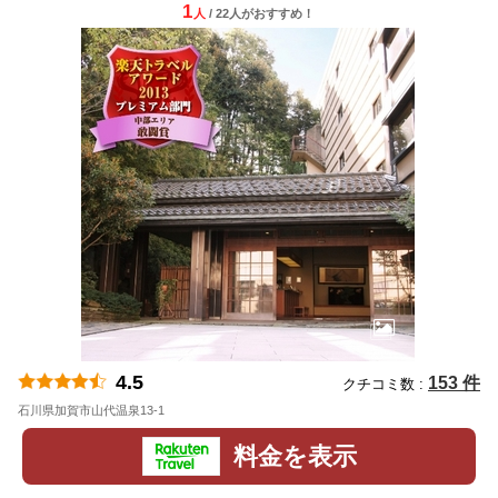
1
人
/ 22人
が
おすすめ！
4.5
153 件
クチコミ数 :
石川県加賀市山代温泉13-1
地図
料金を表示