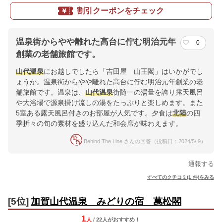
割引クーポンをチェック
温泉街からやや離れた高台に佇む明治元年
0
創業の老舗旅館です。
山代温泉
にお越しでしたら「吉田屋 山王閣」はいかがでし
ょうか。温泉街からやや離れた高台に佇む明治元年創業の老
舗旅館です。温泉は、
山代温泉
街随一の湯量を誇り露天風呂
や大浴場で源泉掛け流しの湯をたっぷりと楽しめます。また
5室ある露天風呂付きのお部屋が人気です。夕食は
北陸
の四
季折々の旬の素材を盛り込んだ和会席が味わえます。
Behind The Line さんの回答（投稿日：2024/5/ 9）
通報する
すべてのクチコミ(1 件)をみる
[5位]
加賀山代温泉 みどりの宿 萬松閣
1
人
/ 22人
が
おすすめ！