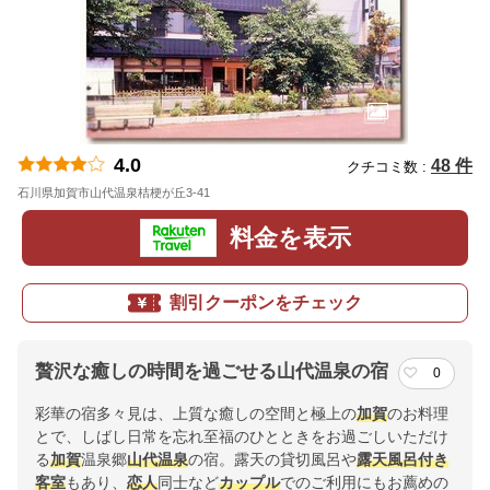
4.0
48 件
クチコミ数 :
石川県加賀市山代温泉桔梗が丘3-41
地図
料金を表示
割引クーポンをチェック
贅沢な癒しの時間を過ごせる山代温泉の宿
0
彩華の宿多々見は、上質な癒しの空間と極上の
加賀
のお料理
とで、しばし日常を忘れ至福のひとときをお過ごしいただけ
る
加賀
温泉郷
山代温泉
の宿。露天の貸切風呂や
露天風呂付き
客室
もあり、
恋人
同士など
カップル
でのご利用にもお薦めの