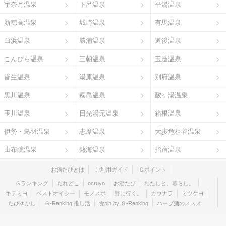
宇奈月温泉
下呂温泉
平湯温泉
新穂高温泉
城崎温泉
有馬温泉
白浜温泉
勝浦温泉
道後温泉
こんぴら温泉
三朝温泉
玉造温泉
皆生温泉
湯原温泉
別府温泉
黒川温泉
霧島温泉
酸ヶ湯温泉
玉川温泉
日光湯元温泉
箱根温泉
伊勢・鳥羽温泉
志摩温泉
大歩危祖谷温泉
由布院温泉
熱海温泉
指宿温泉
お湯たびとは
ご利用ガイド
Ｇポイント
Ｇランキング
だれどこ
ocruyo
お湯たび
わたしと、暮らし。
キテミヨ
ベストオイシー
モノスポ
野に行く。
カウナラ
ミツケヨ
たびゆかし
Ｇ-Ranking 推し活
食pin by Ｇ-Ranking
ハーブ酒のススメ