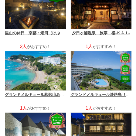
里山の休日 京都・烟河（けぶりかわ）
夕日ヶ浦温泉 旅亭 櫂‐ＫＡＩ‐
2人
1人
がおすすめ！
がおすすめ！
グランドメルキュール和歌山みなべリゾート＆スパ
グランドメルキュール淡路島リゾート＆スパ
1人
1人
がおすすめ！
がおすすめ！