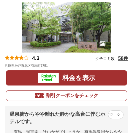
4.3
58件
クチコミ数 :
兵庫県神戸市北区有馬町1751
料金を表示
割引クーポンをチェック
温泉街からやや離れた静かな高台に佇むホ
0
テルです。
「有馬 瑞宝園」はいかがでしょうか。有馬温泉街からやや