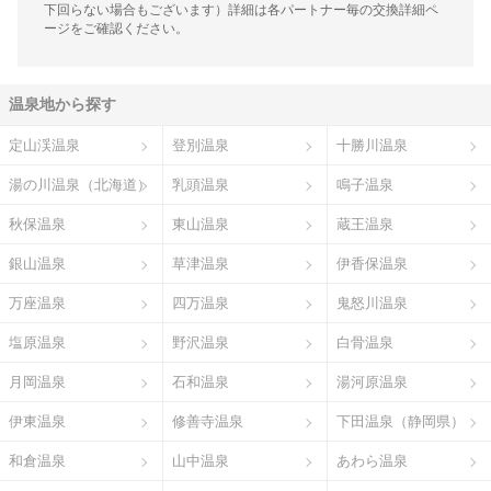
下回らない場合もございます）詳細は各パートナー毎の交換詳細ペ
ージをご確認ください。
温泉地から探す
定山渓温泉
登別温泉
十勝川温泉
湯の川温泉（北海道）
乳頭温泉
鳴子温泉
秋保温泉
東山温泉
蔵王温泉
銀山温泉
草津温泉
伊香保温泉
万座温泉
四万温泉
鬼怒川温泉
塩原温泉
野沢温泉
白骨温泉
月岡温泉
石和温泉
湯河原温泉
伊東温泉
修善寺温泉
下田温泉（静岡県）
和倉温泉
山中温泉
あわら温泉