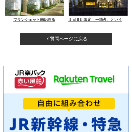
ブランシェット南紀白浜
１日６組限定 ー独占、という名の贅沢ー 炭平別邸 季ト時
質問ページに戻る