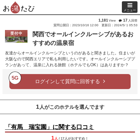
メニュー
1,181
17
View
人回答
質問公開日：2023/10/16 12:00
更新日：2024/5/ 1 05:53
関西でオールインクルーシブがあるお
受付中
すすめの温泉宿
友達からオールインクルーシブというのがあると聞きました。住まいが
大阪なので関西エリアで私も利用したいです。オールインクルーシブプ
ランがあって、温泉に入れる旅館（ホテルでもOK）はありますか？
5G
ログインして質問に回答する
1
人がこのホテルを選んでます
「有馬 瑞宝園」に関する口コミ
1
人
/ 17人
が
おすすめ！