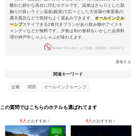
離れた静かな高台に佇むホテルです。温泉はさらりとした肌
触りの良いラドン温泉(銀泉)で広々とした大浴場や東屋風の
露天風呂などで気持ちよく湯あみできます。
オールインクル
ーシブ
ステイできる2食付きプランがあり飲み物やアイスキ
ャンディなどが無料です。夕食は旬の食材をいかした会席料
理や神戸牛しゃぶしゃぶが味わえます。
Behind The Lineさんの回答（投稿日：2024/5/ 1）
通報する
関連キーワード
近畿
関西
オールインクルーシブ
この質問ではこちらのホテルも選ばれてます
6人
4人
がおすすめ！
がおすすめ！