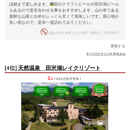
ぽ鍋まで楽しめます。
秋
田のクラフトビールや田沢湖ビール
もあるので是非合わせる事をおすすめします。山の幸である
新鮮な山菜と白米がふっくら甘くて美味しいです。居心地が
良い宿なので、是非一度訪れてみてください。
温泉大好き夫婦 さんの回答（投稿日：2023/8/27）
通報する
すべてのクチコミ(3 件)をみる
[4位]
天然温泉 田沢湖レイクリゾート
2
人
/ 23人
が
おすすめ！