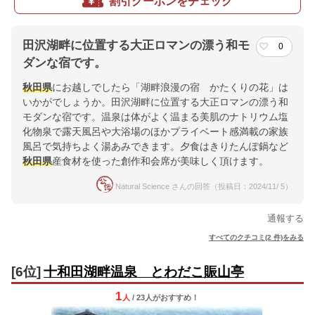
割引クーポンをチェック
田沢湖畔に位置する大正ロマンの漂う和モ
0
ダンな宿です。
秋田県
にお越しでしたら「湖畔浪漫の宿 かたくりの花」は
いかがでしょうか。田沢湖畔に位置する大正ロマンの漂う和
モダンな宿です。温泉は体がよく温まる美肌のナトリウム塩
化物泉で露天風呂や大浴場のほかプライベート感満載の家族
風呂で気持ちよく湯あみできます。夕食はきりたんぽ鍋など
秋田県
産食材を使った創作和会席が美味しく頂けます。
Natural Science さんの回答（投稿日：2024/11/ 5）
通報する
すべてのクチコミ(2 件)をみる
[6位]
十和田湖畔温泉 とわだこ賑山亭
1
人
/ 23人
が
おすすめ！