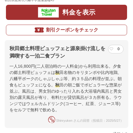
秋田県鹿角市八幡平字湯瀬湯端43
地図
料金を表示
割引クーポンをチェック
秋田郷土料理ビュッフェと源泉掛け流しを
0
満喫する一泊二食プラン
一人16,800円(二人宿泊時の一人料金)から利用出来る。夕食
の郷土料理ビュッフェは
秋
田名物のキリタンポや比内地鶏、
八幡平ポークのしゃぶしゃぶ等、約３５品の料理が並ぶ。朝
食もビュッフェになる。
秋
田の朝ご飯でポピュラーな惣菜が
並ぶ。風呂は、男女別のゆったり入れる大浴場内風呂と男女
別の露天風呂が有り、有料だが貸切風呂が３カ所有る。ラウ
ンジではウェルカムドリンク(コーヒー、紅茶、ジュース等)
をセルフで無料で飲める。
Shinryuken さんの回答（投稿日：2025/5/27）