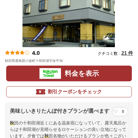
4.0
21 件
クチコミ数 :
秋田県鹿角郡小坂町十和田湖字休平36
地図
料金を表示
割引クーポンをチェック
美味しいきりたんぽ付きプランが選べます
0
秋
田の十和田湖近くにある温泉宿になっていて、露天風呂か
らは十和田湖が見晴らせるロケーションの良い立地になって
います。夕食では
秋
田名物がいただけるプランが色々ござい