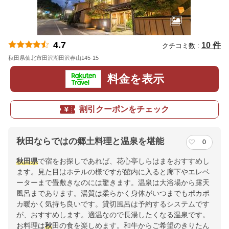
4.7
10 件
クチコミ数 :
秋田県仙北市田沢湖田沢春山145-15
地図
料金を表示
割引クーポンをチェック
秋田ならではの郷土料理と温泉を堪能
0
秋田県
で宿をお探しであれば、花心亭しらはまをおすすめし
ます。見た目はホテルの様ですが館内に入ると廊下やエレベ
ーターまで畳敷きなのには驚きます。温泉は大浴場から露天
風呂まであります。湯質は柔らかく身体がいつまでもポカポ
カ暖かく気持ち良いです。貸切風呂は予約するシステムです
が、おすすめします。適温なので長湯したくなる温泉です。
お料理は
秋
田の食を楽しめます。和牛からご希望のきりたん