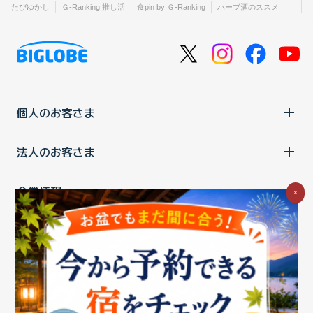
たびゆかし
Ｇ-Ranking 推し活
食pin by Ｇ-Ranking
ハーブ酒のススメ
個人のお客さま
法人のお客さま
企業情報
×
ご利用中の方
お問い合わせ
消費税の表示
ウェブアクセシビリティの取り組み
個人情報保護ポリシー
プライバシーポータル
Cookieポリシー
特定商取引法に基づく表記
情報セキュリティ基本方針