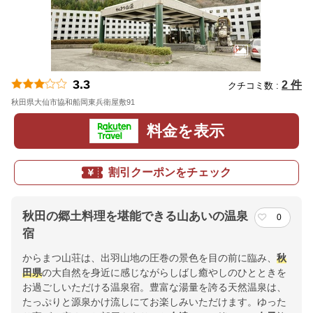
3.3
2 件
クチコミ数 :
秋田県大仙市協和船岡東兵衛屋敷91
地図
料金を表示
割引クーポンをチェック
秋田の郷土料理を堪能できる山あいの温泉
0
宿
からまつ山荘は、出羽山地の圧巻の景色を目の前に臨み、
秋
田県
の大自然を身近に感じながらしばし癒やしのひとときを
お過ごしいただける温泉宿。豊富な湯量を誇る天然温泉は、
たっぷりと源泉かけ流しにてお楽しみいただけます。ゆった