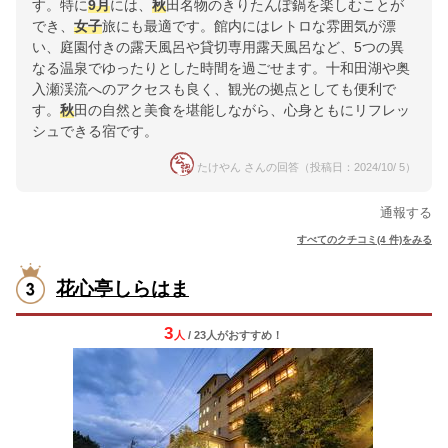
す。特に
9月
には、
秋
田名物のきりたんぽ鍋を楽しむことが
でき、
女子
旅にも最適です。館内にはレトロな雰囲気が漂
い、庭園付きの露天風呂や貸切専用露天風呂など、5つの異
なる温泉でゆったりとした時間を過ごせます。十和田湖や奥
入瀬渓流へのアクセスも良く、観光の拠点としても便利で
す。
秋
田の自然と美食を堪能しながら、心身ともにリフレッ
シュできる宿です。
たけやん さんの回答（投稿日：2024/10/ 5）
通報する
すべてのクチコミ(4 件)をみる
花心亭しらはま
3
人
/ 23人
が
おすすめ！