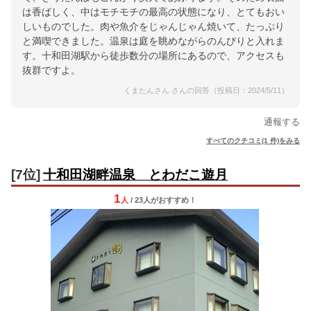
は香ばしく、中はモチモチの最高の状態になり、とてもおい
しいものでした。肉や魚介をじゃんじゃん焼いて、たっぷり
と満喫できました。温泉は庭を眺めながらのんびりと入れま
す。十和田湖駅から徒歩数分の場所にあるので、アクセスも
抜群ですよ。
くまたんさん さんの回答（投稿日：2024/5/11）
通報する
すべてのクチコミ(1 件)をみる
[7位]
十和田湖畔温泉 とわだこ遊月
1
人
/ 23人
が
おすすめ！