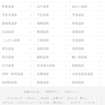
和倉温泉
山中温泉
あわら温泉
宇奈月温泉
下呂温泉
平湯温泉
新穂高温泉
城崎温泉
有馬温泉
白浜温泉
勝浦温泉
道後温泉
こんぴら温泉
三朝温泉
玉造温泉
皆生温泉
湯原温泉
別府温泉
黒川温泉
霧島温泉
酸ヶ湯温泉
玉川温泉
日光湯元温泉
箱根温泉
伊勢・鳥羽温泉
志摩温泉
大歩危祖谷温泉
由布院温泉
熱海温泉
指宿温泉
お湯たびとは
ご利用ガイド
Ｇポイント
Ｇランキング
だれどこ
ocruyo
お湯たび
わたしと、暮らし。
キテミヨ
ベストオイシー
モノスポ
野に行く。
カウナラ
ミツケヨ