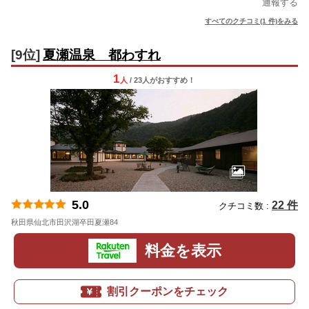
通報する
すべてのクチコミ(1 件)をみる
[9位]
夏瀬温泉 都わすれ
1
人
/ 23人
が
おすすめ！
5.0
22 件
クチコミ数 :
秋田県仙北市田沢湖卒田夏瀬84
地図
料金を表示
割引クーポンをチェック