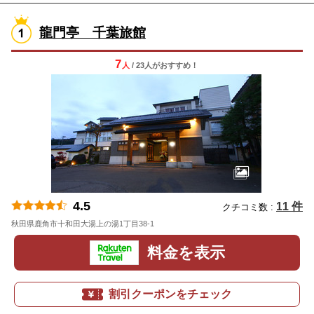
龍門亭 千葉旅館
7
人
/ 23人
が
おすすめ！
4.5
11 件
クチコミ数 :
秋田県鹿角市十和田大湯上の湯1丁目38-1
地図
料金を表示
割引クーポンをチェック