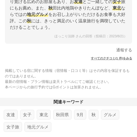
り寛げる広めのお部屋もあり、お
友達
とご一緒しての
女子
旅
にもお薦め。また、
秋
田比内地鶏やきりたんぽなど、
東北
な
らではの
地元グルメ
をお召し上がりいただけるお食事も大好
評。この
秋
には、きっと満足のいく温泉旅行を満喫していた
だけることでしょう。
ほっこり法師 さんの回答（投稿日：2023/8/21）
通報する
すべてのクチコミ(1 件)をみる
掲載している宿に関する情報（宿情報・口コミ等）はその内容を保証するも
のではありません。
最新の宿情報・プラン情報は楽天トラベルにてご確認ください。
本ページからの旅行予約ではGポイントは加算されません。
関連キーワード
友達
女子
東北
秋田県
9月
秋
グルメ
女子旅
地元グルメ