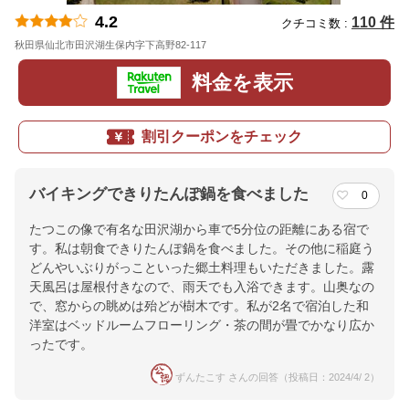
4.2
110 件
クチコミ数 :
秋田県仙北市田沢湖生保内字下高野82-117
地図
料金を表示
割引クーポンをチェック
バイキングできりたんぽ鍋を食べました
0
たつこの像で有名な田沢湖から車で5分位の距離にある宿で
す。私は朝食できりたんぽ鍋を食べました。その他に稲庭う
どんやいぶりがっこといった郷土料理もいただきました。露
天風呂は屋根付きなので、雨天でも入浴できます。山奥なの
で、窓からの眺めは殆どが樹木です。私が2名で宿泊した和
洋室はベッドルームフローリング・茶の間が畳でかなり広か
ったです。
ずんたこす さんの回答（投稿日：2024/4/ 2）