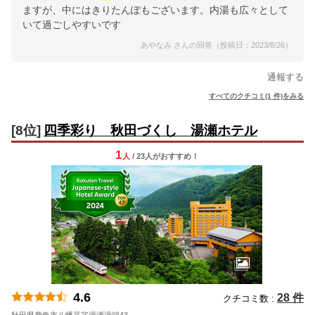
ますが、中にはきりたんぽもございます。内湯も広々として
いて過ごしやすいです
あやなみ さんの回答（投稿日：2023/8/26）
通報する
すべてのクチコミ(1 件)をみる
[8位]
四季彩り 秋田づくし 湯瀬ホテル
1
人
/ 23人
が
おすすめ！
4.6
28 件
クチコミ数 :