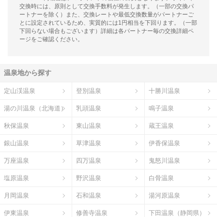
交換時には、原則として交換手数料が発生します。（一部の交換パ
ートナーを除く）また、交換レートや最低交換数量がパートナーご
とに設定されているため、実質的には1円相当を下回ります。（一部
下回らない場合もございます）詳細は各パートナー毎の交換詳細ペ
ージをご確認ください。
温泉地から探す
定山渓温泉
登別温泉
十勝川温泉
湯の川温泉（北海道）
乳頭温泉
鳴子温泉
秋保温泉
東山温泉
蔵王温泉
銀山温泉
草津温泉
伊香保温泉
万座温泉
四万温泉
鬼怒川温泉
塩原温泉
野沢温泉
白骨温泉
月岡温泉
石和温泉
湯河原温泉
伊東温泉
修善寺温泉
下田温泉（静岡県）