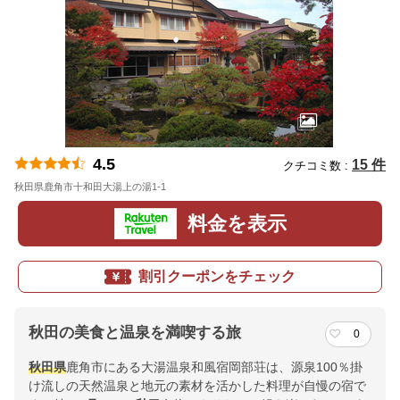
4.5
15 件
クチコミ数 :
秋田県鹿角市十和田大湯上の湯1-1
地図
料金を表示
割引クーポンをチェック
秋田の美食と温泉を満喫する旅
0
秋田県
鹿角市にある大湯温泉和風宿岡部荘は、源泉100％掛
け流しの天然温泉と地元の素材を活かした料理が自慢の宿で