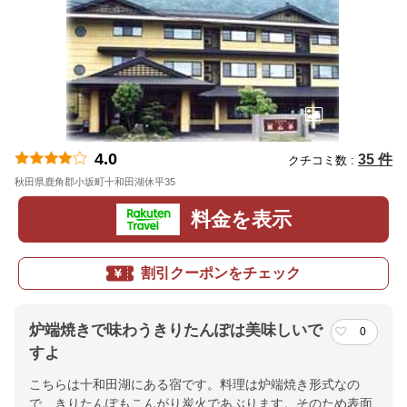
4.0
35 件
クチコミ数 :
秋田県鹿角郡小坂町十和田湖休平35
地図
料金を表示
割引クーポンをチェック
炉端焼きで味わうきりたんぽは美味しいで
0
すよ
こちらは十和田湖にある宿です。料理は炉端焼き形式なの
で、きりたんぽもこんがり炭火であぶります。そのため表面