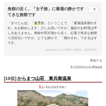
角館の近く。「女子旅」に最適の静かです
0
てきな旅館です
「きりたんぽ」「
女子
旅」ということで、「夏瀬温泉都わす
れ」をお勧めします。少しお高いですが、施設やお料理は申
し分ありません。角館や田沢湖から近く、紅葉で有名な抱帰
り渓谷沿いですが、とても静かで、「都わすれ」できるはず
です。
opensatori さんの回答（投稿日：2023/8/23）
通報する
すべてのクチコミ(1 件)をみる
[10位]
からまつ山荘 東兵衛温泉
1
人
/ 23人
が
おすすめ！