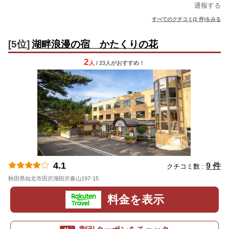
通報する
すべてのクチコミ(2 件)をみる
[5位]
湖畔浪漫の宿 かたくりの花
2
人
/ 23人
が
おすすめ！
4.1
9 件
クチコミ数 :
秋田県仙北市田沢湖田沢春山197-15
地図
料金を表示