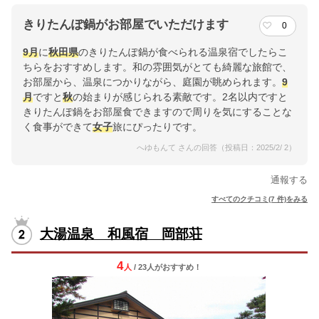
きりたんぽ鍋がお部屋でいただけます
0
9月
に
秋田県
のきりたんぽ鍋が食べられる温泉宿でしたらこ
ちらをおすすめします。和の雰囲気がとても綺麗な旅館で、
お部屋から、温泉につかりながら、庭園が眺められます。
9
月
ですと
秋
の始まりが感じられる素敵です。2名以内ですと
きりたんぽ鍋をお部屋食できますので周りを気にすることな
く食事ができて
女子
旅にぴったりです。
へゆもんて さんの回答（投稿日：2025/2/ 2）
通報する
すべてのクチコミ(7 件)をみる
大湯温泉 和風宿 岡部荘
4
人
/ 23人
が
おすすめ！