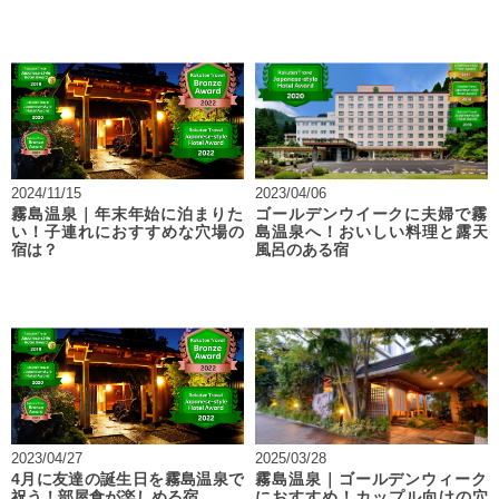
2024/11/15
2023/04/06
霧島温泉｜年末年始に泊まりた
ゴールデンウイークに夫婦で霧
い！子連れにおすすめな穴場の
島温泉へ！おいしい料理と露天
宿は？
風呂のある宿
2023/04/27
2025/03/28
4月に友達の誕生日を霧島温泉で
霧島温泉｜ゴールデンウィーク
祝う！部屋食が楽しめる宿
におすすめ！カップル向けの穴