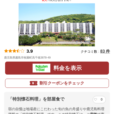
人
/ 22人
が
おすすめ！
3.9
83 件
クチコミ数 :
鹿児島県霧島市牧園町高千穂3878-49
地図
料金を表示
割引クーポンをチェック
「特別懐石料理」を部屋食で
0
宿の自慢は地場産にこだわった旬の魚の舟盛りや鹿児島料理