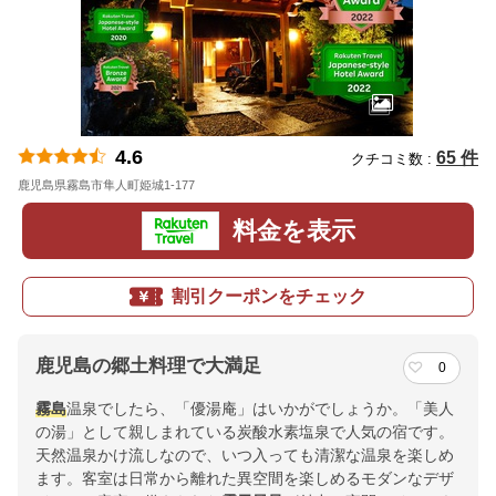
4.6
65 件
クチコミ数 :
鹿児島県霧島市隼人町姫城1-177
地図
料金を表示
割引クーポンをチェック
鹿児島の郷土料理で大満足
0
霧島
温泉でしたら、「優湯庵」はいかがでしょうか。「美人
の湯」として親しまれている炭酸水素塩泉で人気の宿です。
天然温泉かけ流しなので、いつ入っても清潔な温泉を楽しめ
ます。客室は日常から離れた異空間を楽しめるモダンなデザ