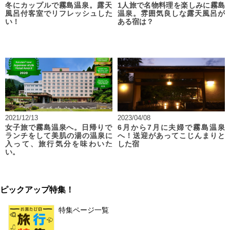
冬にカップルで霧島温泉。露天
1人旅で名物料理を楽しみに霧島
風呂付客室でリフレッシュした
温泉。雰囲気良しな露天風呂が
い！
ある宿は？
2021/12/13
2023/04/08
女子旅で霧島温泉へ。日帰りで
6月から7月に夫婦で霧島温泉
ランチをして美肌の湯の温泉に
へ！送迎があってこじんまりと
入って、旅行気分を味わいた
した宿
い。
ピックアップ特集！
特集ページ一覧