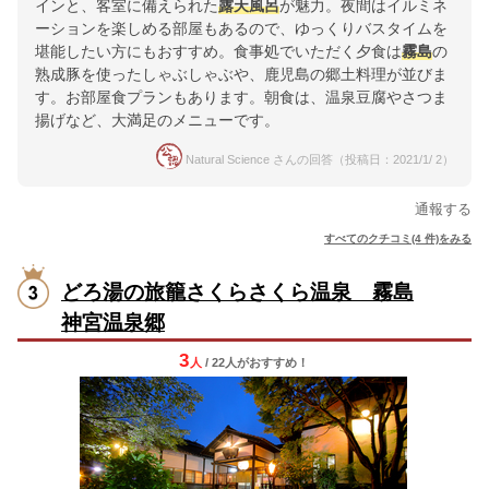
インと、客室に備えられた
露天風呂
が魅力。夜間はイルミネ
ーションを楽しめる部屋もあるので、ゆっくりバスタイムを
堪能したい方にもおすすめ。食事処でいただく夕食は
霧島
の
熟成豚を使ったしゃぶしゃぶや、鹿児島の郷土料理が並びま
す。お部屋食プランもあります。朝食は、温泉豆腐やさつま
揚げなど、大満足のメニューです。
Natural Science さんの回答（投稿日：2021/1/ 2）
通報する
すべてのクチコミ(4 件)をみる
どろ湯の旅籠さくらさくら温泉 霧島
神宮温泉郷
3
人
/ 22人
が
おすすめ！