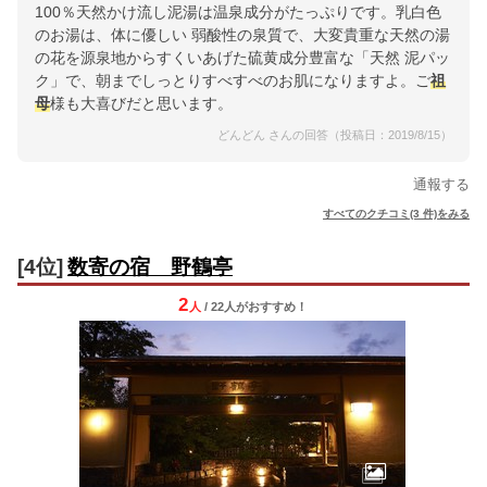
100％天然かけ流し泥湯は温泉成分がたっぷりです。乳白色
のお湯は、体に優しい 弱酸性の泉質で、大変貴重な天然の湯
の花を源泉地からすくいあげた硫黄成分豊富な「天然 泥パッ
ク」で、朝までしっとりすべすべのお肌になりますよ。ご
祖
母
様も大喜びだと思います。
どんどん さんの回答（投稿日：2019/8/15）
通報する
すべてのクチコミ(3 件)をみる
[4位]
数寄の宿 野鶴亭
2
人
/ 22人
が
おすすめ！