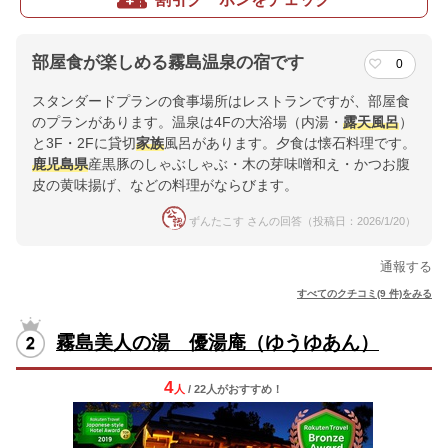
部屋食が楽しめる霧島温泉の宿です
0
スタンダードプランの食事場所はレストランですが、部屋食
のプランがあります。温泉は4Fの大浴場（内湯・
露天風呂
）
と3F・2Fに貸切
家族
風呂があります。夕食は懐石料理です。
鹿児島県
産黒豚のしゃぶしゃぶ・木の芽味噌和え・かつお腹
皮の黄味揚げ、などの料理がならびます。
ずんたこす さんの回答（投稿日：2026/1/20）
通報する
すべてのクチコミ(9 件)をみる
霧島美人の湯 優湯庵（ゆうゆあん）
4
人
/ 22人
が
おすすめ！