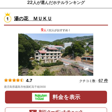
22
人が選んだホテルランキング
湯の花 ＭＵＫＵ
9
人
/ 22人
が
おすすめ！
4.7
67 件
クチコミ数 :
鹿児島県霧島市牧園町高千穂3930
地図
料金を表示
割引クーポンをチェック