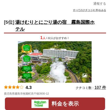
通報する
すべてのクチコミ(2 件)をみる
[5位]
湯けむりとにごり湯の宿 霧島国際ホ
テル
1
人
/ 22人
が
おすすめ！
4.3
107 件
クチコミ数 :
鹿児島県霧島市牧園町高千穂3930-12
地図
料金を表示