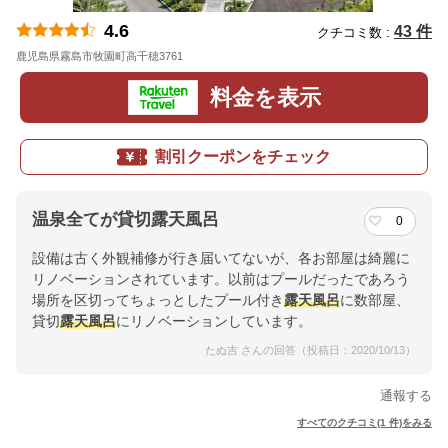
4.6
43 件
クチコミ数 :
鹿児島県霧島市牧園町高千穂3761
地図
料金を表示
割引クーポンをチェック
温泉全てが貸切露天風呂
0
設備は古く外観補修が行き届いてないが、各お部屋は綺麗に
リノベーションされています。以前はプールだったであろう
場所を区切ってちょっとしたプール付き
露天風呂
に数部屋、
貸切
露天風呂
にリノベーションしています。
たぬ吉 さんの回答（投稿日：2020/10/13）
通報する
すべてのクチコミ(1 件)をみる