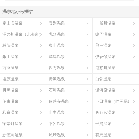
温泉地から探す
定山渓温泉
登別温泉
十勝川温泉
湯の川温泉（北海道）
乳頭温泉
鳴子温泉
秋保温泉
東山温泉
蔵王温泉
銀山温泉
草津温泉
伊香保温泉
万座温泉
四万温泉
鬼怒川温泉
塩原温泉
野沢温泉
白骨温泉
月岡温泉
石和温泉
湯河原温泉
伊東温泉
修善寺温泉
下田温泉（静岡県）
和倉温泉
山中温泉
あわら温泉
宇奈月温泉
下呂温泉
平湯温泉
新穂高温泉
城崎温泉
有馬温泉