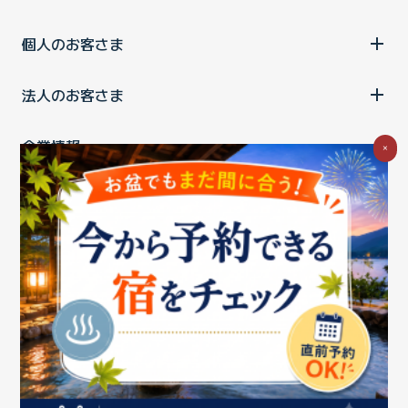
個人のお客さま
法人のお客さま
企業情報
×
ご利用中の方
お問い合わせ
消費税の表示
ウェブアクセシビリティの取り組み
個人情報保護ポリシー
プライバシーポータル
Cookieポリシー
特定商取引法に基づく表記
情報セキュリティ基本方針
商標について
BIGLOBEトップ