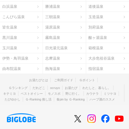
白浜温泉
勝浦温泉
道後温泉
こんぴら温泉
三朝温泉
玉造温泉
皆生温泉
湯原温泉
別府温泉
黒川温泉
霧島温泉
酸ヶ湯温泉
玉川温泉
日光湯元温泉
箱根温泉
伊勢・鳥羽温泉
志摩温泉
大歩危祖谷温泉
由布院温泉
熱海温泉
指宿温泉
お湯たびとは
ご利用ガイド
Ｇポイント
Ｇランキング
だれどこ
ocruyo
お湯たび
わたしと、暮らし。
キテミヨ
ベストオイシー
モノスポ
野に行く。
カウナラ
ミツケヨ
たびゆかし
Ｇ-Ranking 推し活
食pin by Ｇ-Ranking
ハーブ酒のススメ