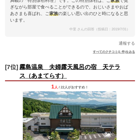
満載の「特別懐石料理」です。この特別懐石は、ご
家族
で寛
ぎながら部屋で食べることができるので、おじいさまやおば
あさまも喜ばれ、ご
家族
の楽しい思い出のひと時になると思
います。
中里 さんの回答（投稿日：2019/7/31）
通報する
すべてのクチコミ(1 件)をみる
[7位]
霧島温泉 夫婦露天風呂の宿 天テラ
ス（あまてらす）
1
人
/ 22人
が
おすすめ！