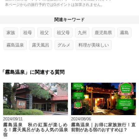
本ページからの旅行予約ではGポイントは加算されません。
関連キーワード
家族
祖母
祖父
祖父母
九州
鹿児島県
霧島
霧島温泉
露天風呂
グルメ
料理が美味しい
「霧島温泉」に関連する質問
2024/09/11
2024/08/06
霧島温泉 秋の紅葉が楽しめ
霧島温泉｜お得に家族旅行！直
る！露天風呂がある人気の温泉
前割がある宿のおすすめは？
宿