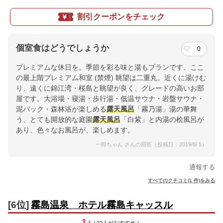
割引クーポンをチェック
個室食はどうでしょうか
0
プレミアムな休日を。季節を彩る味と湯もプランです。ここ
の最上階プレミアム和室 (禁煙) 眺望は二重丸。近くに湯けむ
り、遠くに錦江湾・桜島と眺望が良く、グレードの高いお部
屋です。大浴場・寝湯・歩行湯・低温サウナ・岩盤サウナ・
泥パック・森林浴が楽しめる
露天風呂
「霧乃湯」湯の華舞
う、とても開放的な庭園
露天風呂
「白紫」と内湯の桧風呂が
あり、色々なお風呂が、楽しめます。
一郎ちゃん さんの回答（投稿日：2019/8/ 5）
通報する
すべてのクチコミ(1 件)をみる
[6位]
霧島温泉 ホテル霧島キャッスル
1