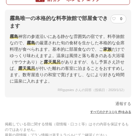
霧島唯一の本格的な料亭旅館で部屋食でき
0
ます
霧島
神宮の参道沿いにある静かな雰囲気の宿です。料亭旅館
なので、
霧島
の厳選された旬の食材を生かした本格的な会席
料理が食べられます。基本的に部屋食なので、ご
家族
だけで
ゆっくり味わえますよ。温泉は風情と落ち着きのある大浴場
（サウナあり）と
露天風呂
がありますが、もし予算さえ許せ
ば、
露天風呂
が付いた離れの客室に泊まることをおすすめし
ます。数寄屋造りの和室で寛げますし、なにより好きな時間
に温泉に入れますよ。
RRgypsies さんの回答（投稿日：2020/1/12）
通報する
すべてのクチコミ(1 件)をみる
掲載している宿に関する情報（宿情報・口コミ等）はその内容を保証するも
のではありません。
最新の宿情報・プラン情報は楽天トラベルにてご確認ください。