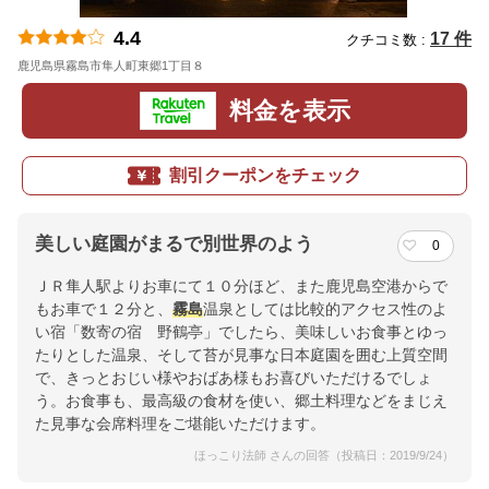
4.4
17 件
クチコミ数 :
鹿児島県霧島市隼人町東郷1丁目８
地図
料金を表示
割引クーポンをチェック
美しい庭園がまるで別世界のよう
0
ＪＲ隼人駅よりお車にて１０分ほど、また鹿児島空港からで
もお車で１２分と、
霧島
温泉としては比較的アクセス性のよ
い宿「数寄の宿 野鶴亭」でしたら、美味しいお食事とゆっ
たりとした温泉、そして苔が見事な日本庭園を囲む上質空間
で、きっとおじい様やおばあ様もお喜びいただけるでしょ
う。お食事も、最高級の食材を使い、郷土料理などをまじえ
た見事な会席料理をご堪能いただけます。
ほっこり法師 さんの回答（投稿日：2019/9/24）