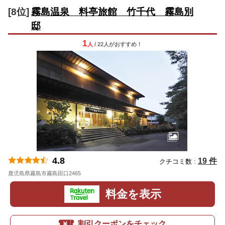
[8位]
霧島温泉 料亭旅館 竹千代 霧島別
邸
1
人
/ 22人
が
おすすめ！
4.8
19 件
クチコミ数 :
鹿児島県霧島市霧島田口2465
地図
料金を表示
割引クーポンをチェック