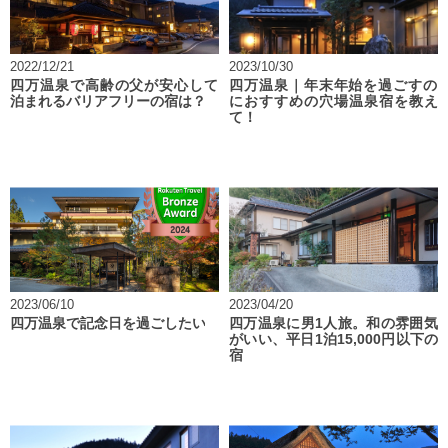
2022/12/21
2023/10/30
四万温泉で高齢の父が安心して
四万温泉｜年末年始を過ごすの
泊まれるバリアフリーの宿は？
におすすめの穴場温泉宿を教え
て！
2023/06/10
2023/04/20
四万温泉で記念日を過ごしたい
四万温泉に男1人旅。和の雰囲気
がいい、平日1泊15,000円以下の
宿