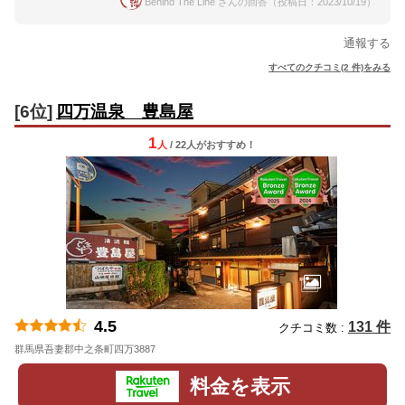
Behind The Line さんの回答（投稿日：2023/10/19）
通報する
すべてのクチコミ(2 件)をみる
[6位]
四万温泉 豊島屋
1
人
/ 22人
が
おすすめ！
4.5
131 件
クチコミ数 :
群馬県吾妻郡中之条町四万3887
地図
料金を表示