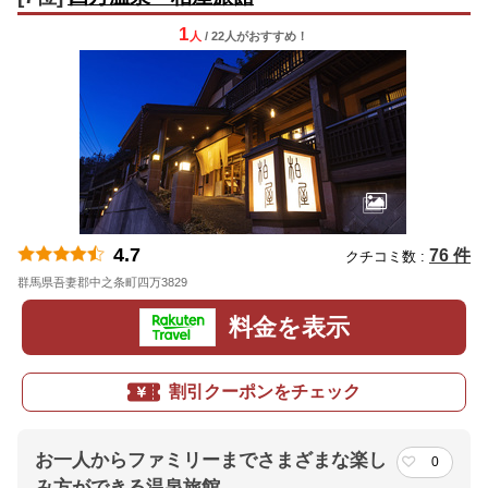
1
人
/ 22人
が
おすすめ！
4.7
76 件
クチコミ数 :
群馬県吾妻郡中之条町四万3829
地図
料金を表示
割引クーポンをチェック
お一人からファミリーまでさまざまな楽し
0
み方ができる温泉旅館