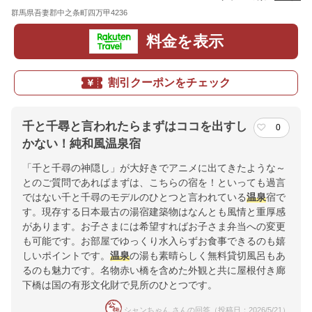
群馬県吾妻郡中之条町四万甲4236
地図
料金を表示
割引クーポンをチェック
千と千尋と言われたらまずはココを出すし
0
かない！純和風温泉宿
「千と千尋の神隠し」が大好きでアニメに出てきたような～
とのご質問であればまずは、こちらの宿を！といっても過言
ではない千と千尋のモデルのひとつと言われている
温泉
宿で
す。現存する日本最古の湯宿建築物はなんとも風情と重厚感
があります。お子さまには希望すればお子さま弁当への変更
も可能です。お部屋でゆっくり水入らずお食事できるのも嬉
しいポイントです。
温泉
の湯も素晴らしく無料貸切風呂もあ
るのも魅力です。名物赤い橋を含めた外観と共に屋根付き廊
下橋は国の有形文化財で見所のひとつです。
シャンちゃん さんの回答（投稿日：2026/5/21）