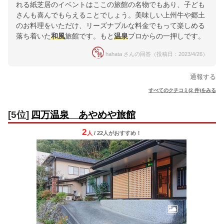
れる紙芝居のイベントはここの旅館の名物でもあり、子ども
さんも喜んでもらえることでしょう。美味しい上州牛や郷土
のお料理をいただけ、リーズナブルな料金でもって楽しめる
落ち着いた
和風
旅館です。もと
温泉
プロからの一押しです。
hahata さんの回答（投稿日：2023/4/26）
通報する
すべてのクチコミ(2 件)をみる
[5位]
四万温泉 あやめや旅館
2
人
/ 22人
が
おすすめ！