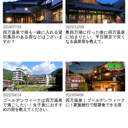
2019/07/19
2022/12/08
四万温泉で孫も一緒に入れる貸
奥四万湖に行った後に四万温泉
切風呂のある宿などはございま
に泊まりたい。平日限定で安く
すか？
なる温泉宿を教えて。
2022/04/14
2023/04/06
ゴールデンウィークは四万温泉
四万温泉｜ゴールデンウィーク
で過ごしたい！女子旅におすす
に！家族旅行で部屋食できる宿
めの宿を教えてください