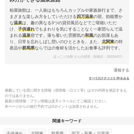
柏屋旅館は、一人旅はもちろんカップルや家族旅行まで、さ
まざまな楽しみ方をしていただける
四万温泉
の宿。効能豊か
な
温泉
は、趣の異なる3つの貸切風呂などでご堪能いただ
け、
子供連れ
でもまわりを気にすることなく一家団らんで温
まれる
温泉
宿です。落ち着いた雰囲気の
和風
のお部屋もあ
り、日常を忘れしばし憩いのひとときを。また、
北関東
の特
産品や
群馬県
ならではの食材を活かしたお食事も評判です。
ほっこり法師 さんの回答（投稿日：2023/4/27）
通報する
すべてのクチコミ(1 件)をみる
掲載している宿に関する情報（宿情報・口コミ等）はその内容を保証するも
のではありません。
最新の宿情報・プラン情報は楽天トラベルにてご確認ください。
本ページからの旅行予約ではGポイントは加算されません。
関連キーワード
子供連れ
北関東
群馬県
四万・吾妻・川原湯