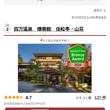
通報する
すべてのクチコミ(10 件)をみる
四万温泉 積善館 佳松亭・山荘
4
人
/ 22人
が
おすすめ！
4.7
137 件
クチコミ数 :
群馬県吾妻郡中之条町四万甲4236
地図