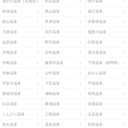
湯の川温泉（北海道）
乳頭温泉
鳴子温泉
秋保温泉
東山温泉
蔵王温泉
銀山温泉
草津温泉
伊香保温泉
万座温泉
四万温泉
鬼怒川温泉
塩原温泉
野沢温泉
白骨温泉
月岡温泉
石和温泉
湯河原温泉
伊東温泉
修善寺温泉
下田温泉（静岡県）
和倉温泉
山中温泉
あわら温泉
宇奈月温泉
下呂温泉
平湯温泉
新穂高温泉
城崎温泉
有馬温泉
白浜温泉
勝浦温泉
道後温泉
こんぴら温泉
三朝温泉
玉造温泉
皆生温泉
湯原温泉
別府温泉