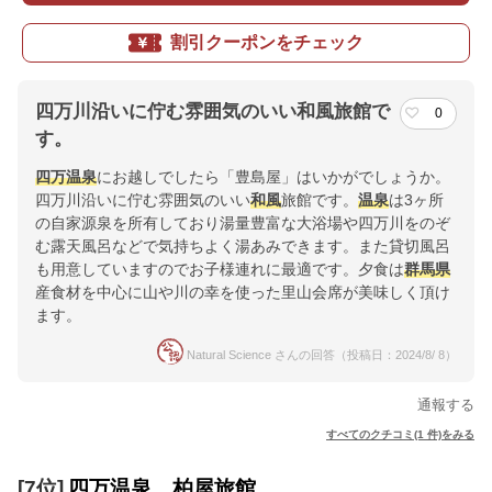
割引クーポンをチェック
四万川沿いに佇む雰囲気のいい和風旅館で
0
す。
四万温泉
にお越しでしたら「豊島屋」はいかがでしょうか。
四万川沿いに佇む雰囲気のいい
和風
旅館です。
温泉
は3ヶ所
の自家源泉を所有しており湯量豊富な大浴場や四万川をのぞ
む露天風呂などで気持ちよく湯あみできます。また貸切風呂
も用意していますのでお子様連れに最適です。夕食は
群馬県
産食材を中心に山や川の幸を使った里山会席が美味しく頂け
ます。
Natural Science さんの回答（投稿日：2024/8/ 8）
通報する
すべてのクチコミ(1 件)をみる
[7位]
四万温泉 柏屋旅館