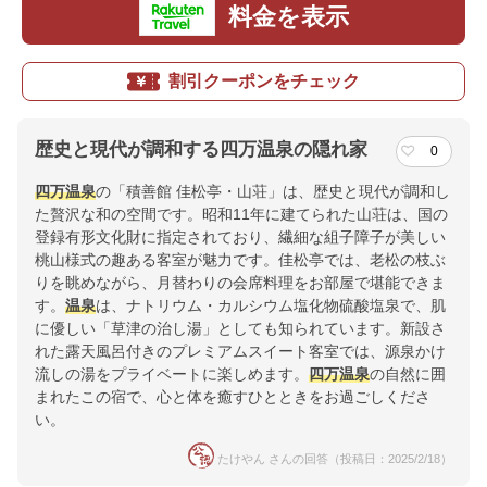
料金を表示
割引クーポンをチェック
歴史と現代が調和する四万温泉の隠れ家
0
四万温泉
の「積善館 佳松亭・山荘」は、歴史と現代が調和し
た贅沢な和の空間です。昭和11年に建てられた山荘は、国の
登録有形文化財に指定されており、繊細な組子障子が美しい
桃山様式の趣ある客室が魅力です。佳松亭では、老松の枝ぶ
りを眺めながら、月替わりの会席料理をお部屋で堪能できま
す。
温泉
は、ナトリウム・カルシウム塩化物硫酸塩泉で、肌
に優しい「草津の治し湯」としても知られています。新設さ
れた露天風呂付きのプレミアムスイート客室では、源泉かけ
流しの湯をプライベートに楽しめます。
四万温泉
の自然に囲
まれたこの宿で、心と体を癒すひとときをお過ごしくださ
い。
たけやん さんの回答（投稿日：2025/2/18）