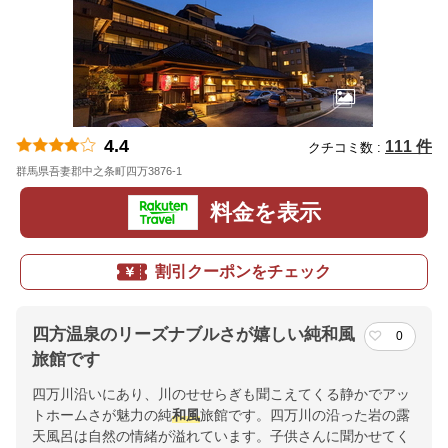
4.4
111 件
クチコミ数 :
群馬県吾妻郡中之条町四万3876-1
地図
料金を表示
割引クーポンをチェック
四方温泉のリーズナブルさが嬉しい純和風
0
旅館です
四万川沿いにあり、川のせせらぎも聞こえてくる静かでアッ
トホームさが魅力の純
和風
旅館です。四万川の沿った岩の露
天風呂は自然の情緒が溢れています。子供さんに聞かせてく