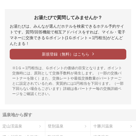
お湯たびで質問してみませんか？
お湯たびは、みんなが選んだホテルを検索できるホテル予約サイ
トです。質問/回答機能で相互アドバイスをすれば、マイル・電子
マネーに交換できるＧポイント(1Ｇポイント＝1円相当)がどんど
んたまる！
新規登録（無料）はこちら
※1Ｇ＝1円相当は、Ｇポイントの価値の目安となります。ポイント
交換時には、原則として交換手数料が発生します。（一部の交換パ
ートナーを除く）また、交換レートや最低交換数量がパートナーご
とに設定されているため、実質的には1円相当を下回ります。（一部
下回らない場合もございます）詳細は各パートナー毎の交換詳細ペ
ージをご確認ください。
温泉地から探す
定山渓温泉
登別温泉
十勝川温泉