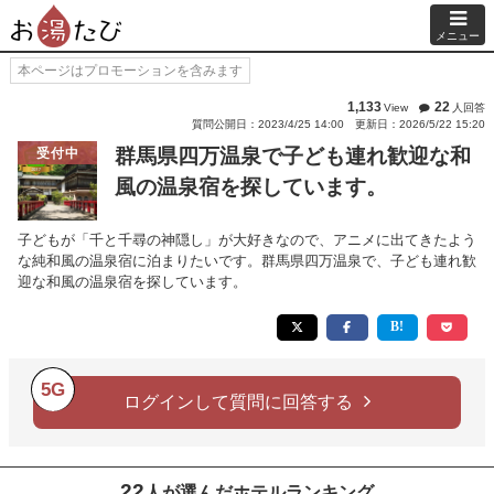
メニュー
本ページはプロモーションを含みます
1,133
22
View
人回答
質問公開日：2023/4/25 14:00
更新日：2026/5/22 15:20
群馬県四万温泉で子ども連れ歓迎な和
受付中
風の温泉宿を探しています。
子どもが「千と千尋の神隠し」が大好きなので、アニメに出てきたよう
な純和風の温泉宿に泊まりたいです。群馬県四万温泉で、子ども連れ歓
迎な和風の温泉宿を探しています。
5G
ログインして質問に回答する
22
人が選んだホテルランキング