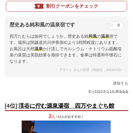
割引クーポンをチェック
歴史ある純和風の温泉宿です
0
四万たむらは如何でしょうか。歴史ある純
和風
の
温泉
宿で
す。場所は関越道渋川伊香保ICより1時間程度にあります。
お風呂は天然
温泉
かけ流しでカルシウム・ナトリウム硫酸塩
泉の泉質は美肌効果を期待できます。食事は特選和牛懐石に
なります。
アラート さんの回答（投稿日：2023/4/25）
通報する
すべてのクチコミ(2 件)をみる
[4位]
渓谷に佇む源泉湯宿 四万やまぐち館
2
人
/ 22人
が
おすすめ！