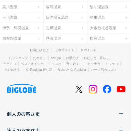
黒川温泉
霧島温泉
酸ヶ湯温泉
玉川温泉
日光湯元温泉
箱根温泉
伊勢・鳥羽温泉
志摩温泉
大歩危祖谷温泉
由布院温泉
熱海温泉
指宿温泉
お湯たびとは
ご利用ガイド
Ｇポイント
Ｇランキング
だれどこ
ocruyo
お湯たび
わたしと、暮らし。
キテミヨ
ベストオイシー
モノスポ
野に行く。
カウナラ
ミツケヨ
たびゆかし
Ｇ-Ranking 推し活
食pin by Ｇ-Ranking
ハーブ酒のススメ
個人のお客さま
法人のお客さま