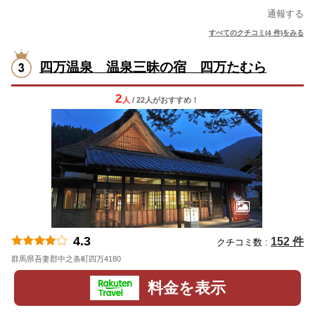
通報する
すべてのクチコミ(4 件)をみる
四万温泉 温泉三昧の宿 四万たむら
2
人
/ 22人
が
おすすめ！
4.3
152 件
クチコミ数 :
群馬県吾妻郡中之条町四万4180
地図
料金を表示