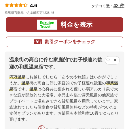
4.6
42 件
クチコミ数 :
群馬県吾妻郡中之条町四万4238-45
地図
料金を表示
割引クーポンをチェック
温泉街の高台に佇む家庭的でお子様連れ歓
0
迎の和風温泉宿です。
四万温泉
にお越しでしたら「あやめや旅館」はいかがでしょ
うか。
温泉
街の高台に佇む家庭的でお子様連れ歓迎の
和風
温
泉
宿です。
温泉
は心身共に癒される優しい弱アルカリ泉で大
きな窓が開放的な大浴場、水晶山を臨む露天風呂の他家族で
プライベートに湯あみできる貸切風呂を用意しています。家
族連れでしたら個室食や貸切風呂無料などの特典がついた2
食付きプランがあります。お部屋も本館和室10畳でゆったり
寛げます。