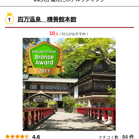
四万温泉 積善館本館
10
人
/ 22人
が
おすすめ！
4.6
84 件
クチコミ数 :