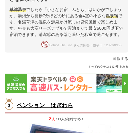
草津温泉
でしたら「小さなお宿 みとも」はいかがでしょう
か。湯畑から徒歩7分ほどの所にある全4室の小さな
温泉宿
で
す。名湯草津の温泉を源泉かけ流しの貸切風呂で楽しめま
す。料金も大変リーズナブルで素泊まりで最安5000円以下で
宿泊できます。清潔感のある落ち着いた和室で過ごせます。
Behind The Line さんの回答（投稿日：2023/8/12）
通報する
すべてのクチコミ(2 件)をみる
ペンション はぎわら
2
人
/ 11人
が
おすすめ！