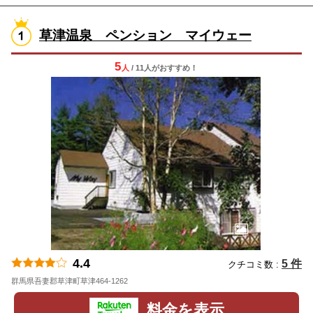
草津温泉 ペンション マイウェー
5
人
/ 11人
が
おすすめ！
4.4
5 件
クチコミ数 :
群馬県吾妻郡草津町草津464-1262
地図
料金を表示