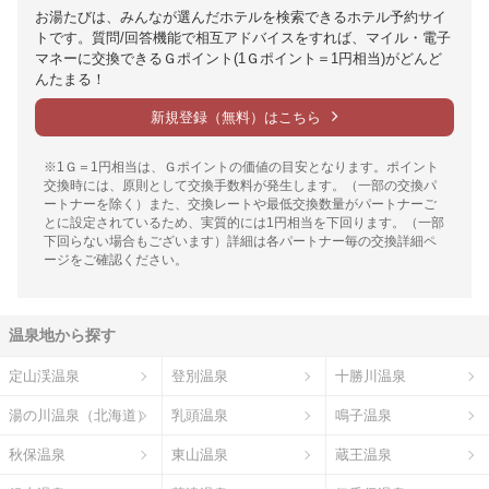
お湯たびは、みんなが選んだホテルを検索できるホテル予約サイ
トです。質問/回答機能で相互アドバイスをすれば、マイル・電子
マネーに交換できるＧポイント(1Ｇポイント＝1円相当)がどんど
んたまる！
新規登録（無料）はこちら
※1Ｇ＝1円相当は、Ｇポイントの価値の目安となります。ポイント
交換時には、原則として交換手数料が発生します。（一部の交換パ
ートナーを除く）また、交換レートや最低交換数量がパートナーご
とに設定されているため、実質的には1円相当を下回ります。（一部
下回らない場合もございます）詳細は各パートナー毎の交換詳細ペ
ージをご確認ください。
温泉地から探す
定山渓温泉
登別温泉
十勝川温泉
湯の川温泉（北海道）
乳頭温泉
鳴子温泉
秋保温泉
東山温泉
蔵王温泉