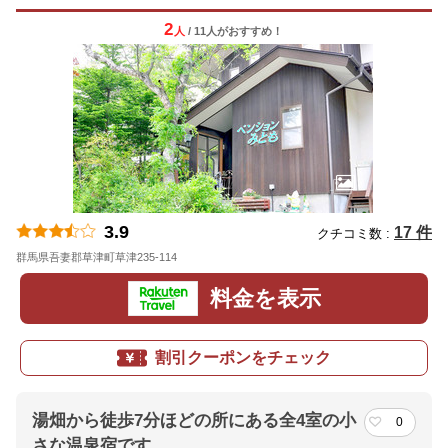
2
人
/ 11人
が
おすすめ！
3.9
17 件
クチコミ数 :
群馬県吾妻郡草津町草津235-114
地図
料金を表示
割引クーポンをチェック
湯畑から徒歩7分ほどの所にある全4室の小
0
さな温泉宿です。