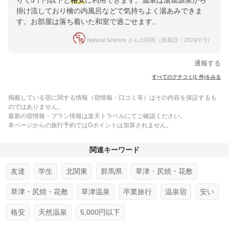
りで5千円以下と
格安
に利用できます。温泉は湯畑源泉から
掛け流しており檜の内風呂などで気持ちよく湯あみできま
す。お部屋は落ち着いた和室で過ごせます。
Natural Science さんの回答（投稿日：2024/7/ 5）
通報する
すべてのクチコミ(1 件)をみる
掲載している宿に関する情報（宿情報・口コミ等）はその内容を保証するも
のではありません。
最新の宿情報・プラン情報は楽天トラベルにてご確認ください。
本ページからの旅行予約ではGポイントは加算されません。
関連キーワード
友達
学生
北関東
群馬県
草津・尻焼・花敷
草津・尻焼・花敷
草津温泉
卒業旅行
温泉宿
安い
格安
天然温泉
5,000円以下