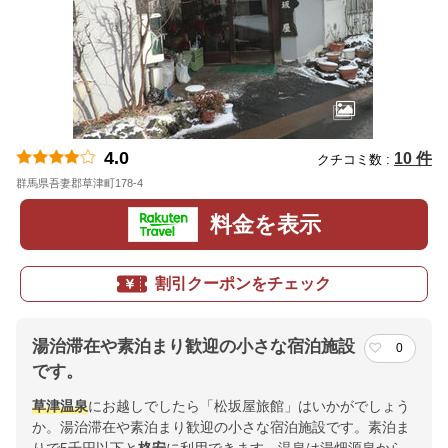
4.0
10 件
クチコミ数 :
群馬県吾妻郡草津町178-4
地図
料金を表示
割引クーポンをチェック
湯治滞在や素泊まり歓迎の小さな宿泊施設
0
です。
草津温泉
にお越しでしたら「松坂屋旅館」はいかがでしょう
か。湯治滞在や素泊まり歓迎の小さな宿泊施設です。素泊ま