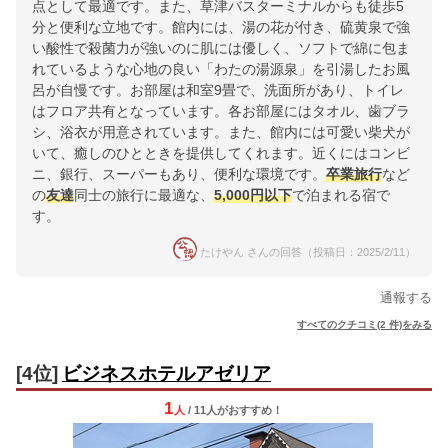
点として最適です。また、草津バスターミナルからも徒歩5
分と便利な立地です。館内には、湯の花が付き、硫黄泉で強
い酸性で殺菌力が強いのに肌には優しく、ソフトで綿に包ま
れているような心地の良い「わたの湯源泉」を引湯したお風
呂が自慢です。お部屋は和室9畳で、洗面所があり、トイレ
はフロア共有となっています。各お部屋にはタオル、歯ブラ
シ、浴衣が用意されています。また、館内には可愛い柴犬が
いて、癒しのひとときを提供してくれます。近くにはコンビ
ニ、銀行、スーパーもあり、便利な環境です。
卒業旅行
など
の
友達
同士の旅行に最適な、
5,000円以下
で泊まれる宿で
す。
たけやん さんの回答（投稿日：2025/2/11）
通報する
すべてのクチコミ(2 件)をみる
[4位]
ビジネスホテルアゼリア
1
人
/ 11人
が
おすすめ！