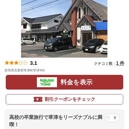
3.1
1 件
クチコミ数 :
群馬県吾妻郡草津町草津455
地図
料金を表示
割引クーポンをチェック
高校の卒業旅行で草津をリーズナブルに満
0
喫！