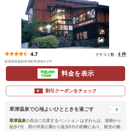
4.7
4 件
クチコミ数 :
群馬県吾妻郡草津町草津464-279
地図
料金を表示
割引クーポンをチェック
草津温泉で心地よいひとときを過ごす
0
草津温泉
の高台に位置するペンション はぎわらは、湯畑から
徒歩7分、西の河原公園から徒歩5分の距離にあり、観光の拠