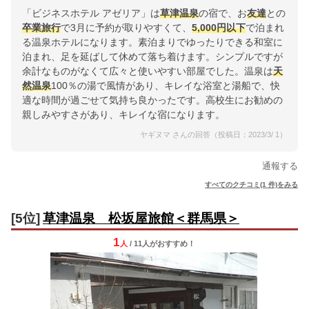
「ビジネスホテル アゼリア」は
草津温泉
の宿で、お
友達
との
卒業旅行
で3月に予約が取りやすくて、
5,000円以下
で泊まれ
る温泉ホテルになります。素泊まりでゆったりできる和室に
泊まれ、足を延ばして休めて落ち着けます。シンプルですが
余計なものがなくて広々と使いやすい部屋でした。温泉は
天
然温泉
100％の湯で風情があり、キレイな浴室と湯船で、快
適な時間が過ごせて気持ち良かったです。高校生にお勧めの
親しみやすさがあり、キレイな宿になります。
ヤギヌマ さんの回答（投稿日：2023/3/ 1）
通報する
すべてのクチコミ(1 件)をみる
[5位]
草津温泉 松坂屋旅館＜群馬県＞
1
人
/ 11人
が
おすすめ！