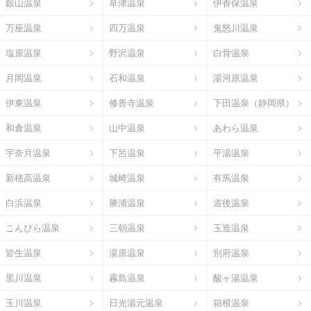
銀山温泉
草津温泉
伊香保温泉
万座温泉
四万温泉
鬼怒川温泉
塩原温泉
野沢温泉
白骨温泉
月岡温泉
石和温泉
湯河原温泉
伊東温泉
修善寺温泉
下田温泉（静岡県）
和倉温泉
山中温泉
あわら温泉
宇奈月温泉
下呂温泉
平湯温泉
新穂高温泉
城崎温泉
有馬温泉
白浜温泉
勝浦温泉
道後温泉
こんぴら温泉
三朝温泉
玉造温泉
皆生温泉
湯原温泉
別府温泉
黒川温泉
霧島温泉
酸ヶ湯温泉
玉川温泉
日光湯元温泉
箱根温泉