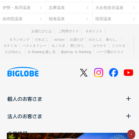
伊勢・鳥羽温泉
志摩温泉
大歩危祖谷温泉
由布院温泉
熱海温泉
指宿温泉
お湯たびとは
ご利用ガイド
Ｇポイント
Ｇランキング
だれどこ
ocruyo
お湯たび
わたしと、暮らし。
キテミヨ
ベストオイシー
モノスポ
野に行く。
カウナラ
ミツケヨ
たびゆかし
Ｇ-Ranking 推し活
食pin by Ｇ-Ranking
ハーブ酒のススメ
個人のお客さま
法人のお客さま
企業情報
×