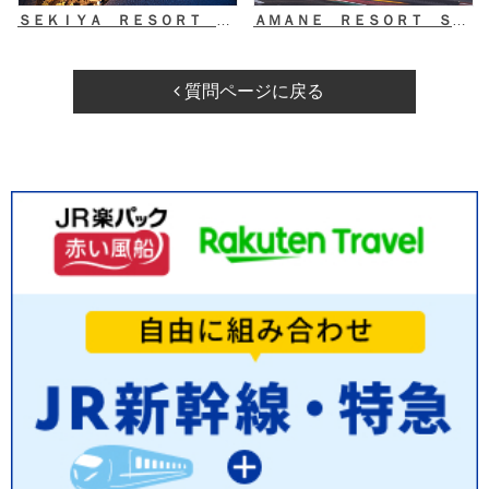
ＳＥＫＩＹＡ ＲＥＳＯＲＴ テラス御堂原
ＡＭＡＮＥ ＲＥＳＯＲＴ ＳＥＩＫＡＩ（潮騒の宿 晴海）
質問ページに戻る