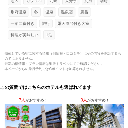
恋人
カップル
九州
大分県
別府
別府
別府温泉
冬
温泉
温泉宿
風呂
一泊二食付き
旅行
露天風呂付き客室
料理が美味しい
1泊
掲載している宿に関する情報（宿情報・口コミ等）はその内容を保証するも
のではありません。
最新の宿情報・プラン情報は楽天トラベルにてご確認ください。
本ページからの旅行予約ではGポイントは加算されません。
この質問ではこちらのホテルも選ばれてます
7人
3人
がおすすめ！
がおすすめ！