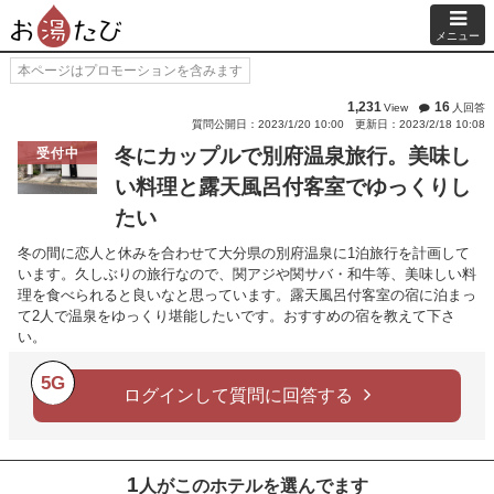
メニュー
本ページはプロモーションを含みます
1,231
16
View
人回答
質問公開日：2023/1/20 10:00
更新日：2023/2/18 10:08
冬にカップルで別府温泉旅行。美味し
受付中
い料理と露天風呂付客室でゆっくりし
たい
冬の間に恋人と休みを合わせて大分県の別府温泉に1泊旅行を計画して
います。久しぶりの旅行なので、関アジや関サバ・和牛等、美味しい料
理を食べられると良いなと思っています。露天風呂付客室の宿に泊まっ
て2人で温泉をゆっくり堪能したいです。おすすめの宿を教えて下さ
い。
5G
ログインして質問に回答する
1
人がこのホテルを選んでます