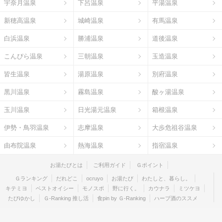
宇奈月温泉
下呂温泉
平湯温泉
新穂高温泉
城崎温泉
有馬温泉
白浜温泉
勝浦温泉
道後温泉
こんぴら温泉
三朝温泉
玉造温泉
皆生温泉
湯原温泉
別府温泉
黒川温泉
霧島温泉
酸ヶ湯温泉
玉川温泉
日光湯元温泉
箱根温泉
伊勢・鳥羽温泉
志摩温泉
大歩危祖谷温泉
由布院温泉
熱海温泉
指宿温泉
お湯たびとは
ご利用ガイド
Ｇポイント
Ｇランキング
だれどこ
ocruyo
お湯たび
わたしと、暮らし。
キテミヨ
ベストオイシー
モノスポ
野に行く。
カウナラ
ミツケヨ
たびゆかし
Ｇ-Ranking 推し活
食pin by Ｇ-Ranking
ハーブ酒のススメ