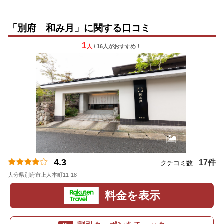
「別府 和み月」に関する口コミ
1
人
/ 16人
が
おすすめ！
4.3
17件
クチコミ数 :
大分県別府市上人本町11-18
料金を表示