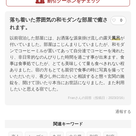
割引クーポンをチェック
落ち着いた雰囲気の和モダンな部屋で癒さ
0
れます。
以前宿泊した部屋には、お洒落な源泉掛け流しの露天
風呂
が
付いていました。部屋はこじんまりしていましたが、和モダ
ンでコーヒーミルが置いてあって自分達でコーヒーを淹れた
り、非日常的なのんびりした時間を過ごす事が出来ます。食
事は食事処でしたが、とても美味しくて量も食べきれない程
ありました。宿の方もとても親切で食事の時に写真を撮って
いただいたり、夜少し外に出たいと相談すると態々玄関の施
錠を、開けて頂いたり本当にお世話になりました。また利用
したいと思える宿でした。
Franさんの回答（投稿日：2023/2/16）
通報する
関連キーワード