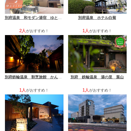
別府温泉 和モダン湯宿 ゆとりろ別府
別府温泉 ホテル白菊
2人
1人
がおすすめ！
がおすすめ！
別府鉄輪温泉 割烹旅館 かんな和別邸
別府 鉄輪温泉 湯の里 葉山
1人
1人
がおすすめ！
がおすすめ！