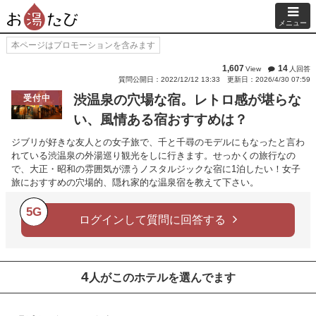
メニュー
本ページはプロモーションを含みます
1,607
14
View
人回答
質問公開日：2022/12/12 13:33
更新日：2026/4/30 07:59
渋温泉の穴場な宿。レトロ感が堪らな
受付中
い、風情ある宿おすすめは？
ジブリが好きな友人との女子旅で、千と千尋のモデルにもなったと言わ
れている渋温泉の外湯巡り観光をしに行きます。せっかくの旅行なの
で、大正・昭和の雰囲気が漂うノスタルジックな宿に1泊したい！女子
旅におすすめの穴場的、隠れ家的な温泉宿を教えて下さい。
5G
ログインして質問に回答する
4
人がこのホテルを選んでます