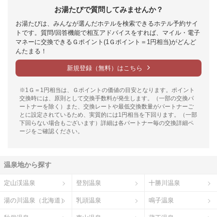
お湯たびで質問してみませんか？
お湯たびは、みんなが選んだホテルを検索できるホテル予約サイ
トです。質問/回答機能で相互アドバイスをすれば、マイル・電子
マネーに交換できるＧポイント(1Ｇポイント＝1円相当)がどんど
んたまる！
新規登録（無料）はこちら
※1Ｇ＝1円相当は、Ｇポイントの価値の目安となります。ポイント
交換時には、原則として交換手数料が発生します。（一部の交換パ
ートナーを除く）また、交換レートや最低交換数量がパートナーご
とに設定されているため、実質的には1円相当を下回ります。（一部
下回らない場合もございます）詳細は各パートナー毎の交換詳細ペ
ージをご確認ください。
温泉地から探す
定山渓温泉
登別温泉
十勝川温泉
湯の川温泉（北海道）
乳頭温泉
鳴子温泉