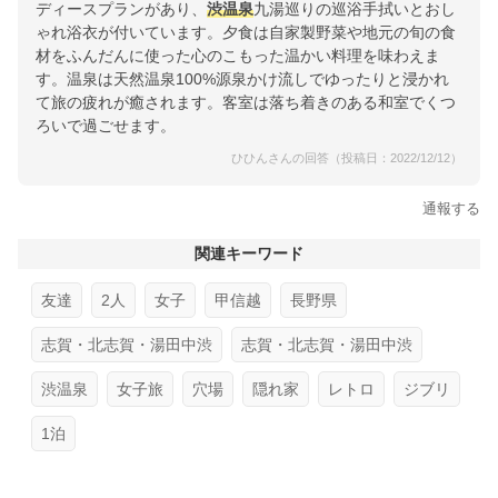
ディースプランがあり、
渋温泉
九湯巡りの巡浴手拭いとおし
ゃれ浴衣が付いています。夕食は自家製野菜や地元の旬の食
材をふんだんに使った心のこもった温かい料理を味わえま
す。温泉は天然温泉100%源泉かけ流しでゆったりと浸かれ
て旅の疲れが癒されます。客室は落ち着きのある和室でくつ
ろいで過ごせます。
ひひんさんの回答（投稿日：2022/12/12）
通報する
関連キーワード
友達
2人
女子
甲信越
長野県
志賀・北志賀・湯田中渋
志賀・北志賀・湯田中渋
渋温泉
女子旅
穴場
隠れ家
レトロ
ジブリ
1泊