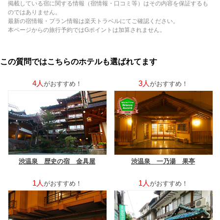
掲載している宿に関する情報（宿情報・口コミ等）はその内容を保証するも
のではありません。
最新の宿情報・プラン情報は楽天トラベルにてご確認ください。
本ページからの旅行予約ではGポイントは加算されません。
この質問ではこちらのホテルも選ばれてます
4人
3人
がおすすめ！
がおすすめ！
渋温泉 歴史の宿 金具屋
渋温泉 一乃湯 果亭
1人
1人
がおすすめ！
がおすすめ！