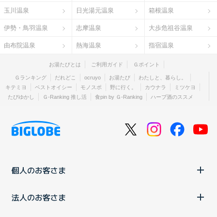
玉川温泉
日光湯元温泉
箱根温泉
伊勢・鳥羽温泉
志摩温泉
大歩危祖谷温泉
由布院温泉
熱海温泉
指宿温泉
お湯たびとは
ご利用ガイド
Ｇポイント
Ｇランキング
だれどこ
ocruyo
お湯たび
わたしと、暮らし。
キテミヨ
ベストオイシー
モノスポ
野に行く。
カウナラ
ミツケヨ
たびゆかし
Ｇ-Ranking 推し活
食pin by Ｇ-Ranking
ハーブ酒のススメ
個人のお客さま
法人のお客さま