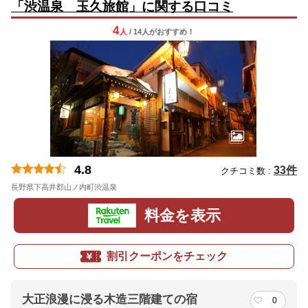
「渋温泉 玉久旅館」に関する口コミ
4
人
/ 14人
が
おすすめ！
4.8
33件
クチコミ数 :
長野県下高井郡山ノ内町渋温泉
料金を表示
割引クーポンをチェック
大正浪漫に浸る木造三階建ての宿
0