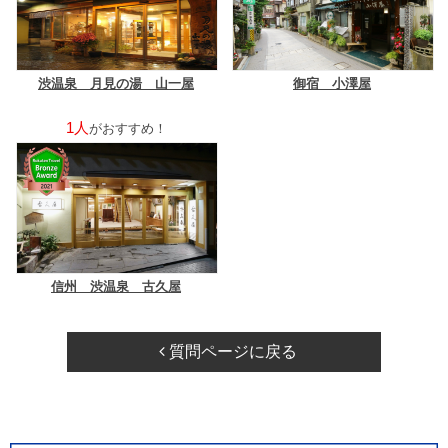
渋温泉 月見の湯 山一屋
御宿 小澤屋
1人
がおすすめ！
信州 渋温泉 古久屋
質問ページに戻る