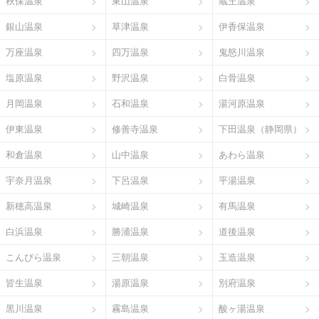
秋保温泉
東山温泉
蔵王温泉
銀山温泉
草津温泉
伊香保温泉
万座温泉
四万温泉
鬼怒川温泉
塩原温泉
野沢温泉
白骨温泉
月岡温泉
石和温泉
湯河原温泉
伊東温泉
修善寺温泉
下田温泉（静岡県）
和倉温泉
山中温泉
あわら温泉
宇奈月温泉
下呂温泉
平湯温泉
新穂高温泉
城崎温泉
有馬温泉
白浜温泉
勝浦温泉
道後温泉
こんぴら温泉
三朝温泉
玉造温泉
皆生温泉
湯原温泉
別府温泉
黒川温泉
霧島温泉
酸ヶ湯温泉