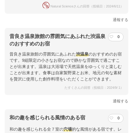
Natural Scienceさんの回答（投稿日：2024/6/11）
通報する
昔良き温泉旅館の雰囲気にあふれた渋温泉
0
のおすすめのお宿
昔良き温泉旅館の雰囲気にあふれた
渋温泉
のおすすめのお宿
です。9組限定の小さなお宿なので静かな雰囲気で過ごすこ
とが出来ます。温泉は大浴場で天然温泉をゆっくりと楽しむ
ことが出来ます。食事は自家製野菜とお米、地元の旬な素材
を贅沢に使用した創作料理をいただくことができます。
たすくさんの回答（投稿日：2024/9/ 1）
通報する
和の趣を感じられる風情のある宿
0
和の趣を感じられる全７室の
穴場
的な風情がある宿です。レ