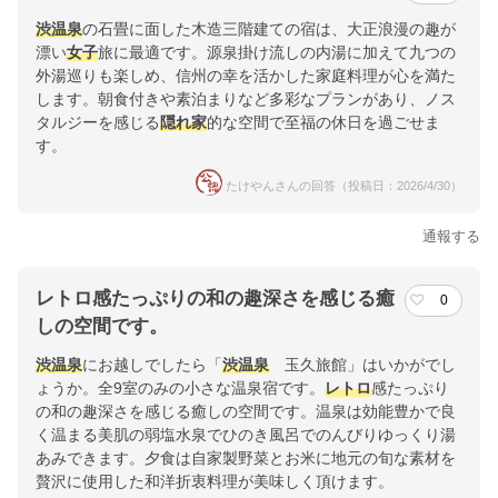
渋温泉
の石畳に面した木造三階建ての宿は、大正浪漫の趣が
漂い
女子
旅に最適です。源泉掛け流しの内湯に加えて九つの
外湯巡りも楽しめ、信州の幸を活かした家庭料理が心を満た
します。朝食付きや素泊まりなど多彩なプランがあり、ノス
タルジーを感じる
隠れ家
的な空間で至福の休日を過ごせま
す。
たけやんさんの回答（投稿日：2026/4/30）
通報する
レトロ感たっぷりの和の趣深さを感じる癒
0
しの空間です。
渋温泉
にお越しでしたら「
渋温泉
玉久旅館」はいかがでし
ょうか。全9室のみの小さな温泉宿です。
レトロ
感たっぷり
の和の趣深さを感じる癒しの空間です。温泉は効能豊かで良
く温まる美肌の弱塩水泉でひのき風呂でのんびりゆっくり湯
あみできます。夕食は自家製野菜とお米に地元の旬な素材を
贅沢に使用した和洋折衷料理が美味しく頂けます。