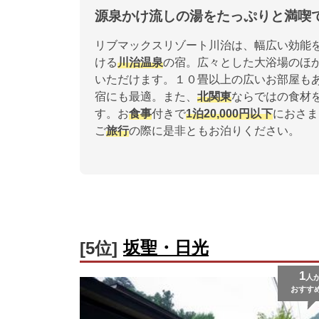
源泉かけ流しの湯をたっぷりと満喫
リブマックスリゾート川治は、幅広い効能
ける
川治温泉
の宿。広々とした大浴場のほ
いただけます。１０畳以上の広いお部屋も
宿にも最適。また、
北関東
ならではの食材
す。お
食事
付きで
1泊
20,000円以下
におさま
ご
旅行
の際に是非ともお泊りください。
坂聖・日光
[5位]
1
人
おすす