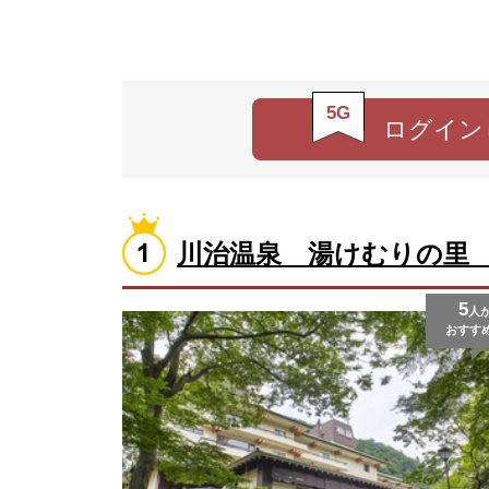
5G
ログイン
川治温泉 湯けむりの里
5
人
おすす