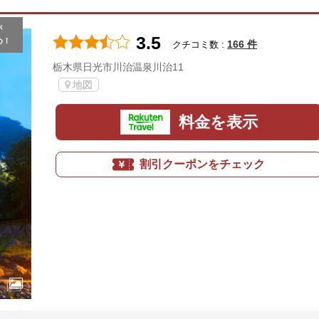
が
3.5
め！
166 件
クチコミ数 :
栃木県日光市川治温泉川治11
地図
料金を表示
割引クーポンをチェック