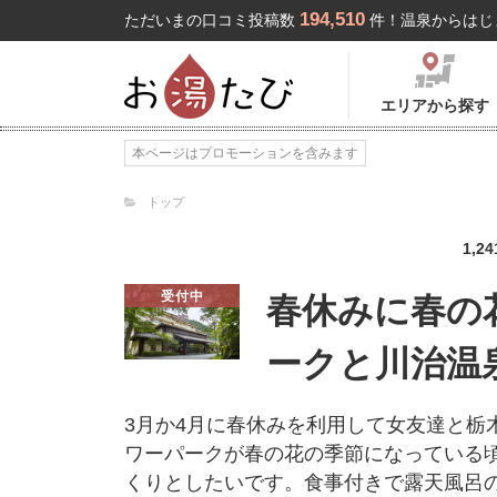
194,510
ただいまの口コミ投稿数
件！温泉からはじ
エリアから探す
本ページはプロモーションを含みます
トップ
1,24
受付中
春休みに春の
ークと川治温
3月か4月に春休みを利用して女友達と栃
ワーパークが春の花の季節になっている
くりとしたいです。食事付きで露天風呂