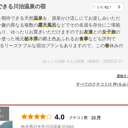
できる川治温泉の宿
いいね！
0
を期待できる天然
温泉
を、源泉かけ流しにてお楽しみいただ
か趣の異なる複数の
露天風呂
などでその名湯を存分にご堪能
あり、ゆったりお寛ぎいただけますのでお
友達
との
女子旅
の
を使った地元
栃木県
の郷土色あふれるお
食事
なども評判で
るリーズナブルな宿泊プランもありますので、この
春
休みの
ほっこり法師 さんの回答（投稿日：2022/12/ 2）
通報す
すべてのクチコミ(2 件)をみ
が
4.0
め！
10 件
クチコミ数 :
栃木県日光市川治温泉川治63