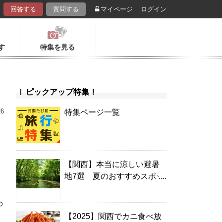
回答する
質問する
マイページ
ログイン
す
特集を見る
ピックアップ特集！
26
特集ページ一覧
【関西】本当に涼しい避暑
地7選 夏のおすすめスポッ
ト＆温泉宿
ラ
っ
【2025】関西でカニ食べ放