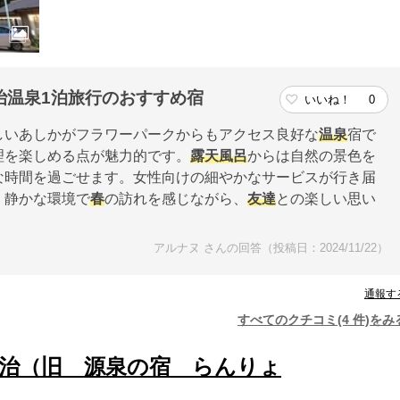
治温泉1泊旅行のおすすめ宿
いいね！
0
しいあしかがフラワーパークからもアクセス良好な
温泉
宿で
理を楽しめる点が魅力的です。
露天風呂
からは自然の景色を
な時間を過ごせます。女性向けの細やかなサービスが行き届
。静かな環境で
春
の訪れを感じながら、
友達
との楽しい思い
アルナヌ さんの回答（投稿日：2024/11/22）
通報す
すべてのクチコミ(4 件)をみ
治（旧 源泉の宿 らんりょ