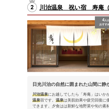
川治温泉 祝い宿 寿庵
4
人
おすす
日光川治の自然に囲まれた山間に静
川治温泉
にお越しでしたら「寿庵」はいか
温泉
宿です。
温泉
は美肌効果や疲労回復に
できます。夕食はは新鮮な地野菜や旬の素