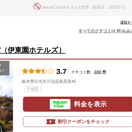
Natural Science さんの回答（投稿日：2024/3/ 2）
通報す
すべてのクチコミ(4 件)をみ
館（伊東園ホテルズ）
が
3.7
め！
102 件
クチコミ数 :
栃木県日光市川治温泉高原46
地図
料金を表示
割引クーポンをチェック