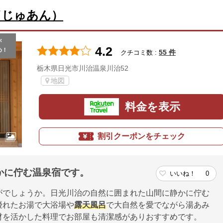
（じゅあん）
が
4.2
め！
55 件
クチコミ数 :
栃木県日光市川治温泉川治52
地図
料金を表示
割引クーポンをチェック
かに佇む温泉宿です。
いいね！
0
がでしょうか。日光川治の自然に囲まれた山間に静かに佇む
優れたお湯で大浴場や
露天風呂
で大自然を愛でながら湯あみ
材を活かした料理でお部屋も清潔感がありおすすめです。