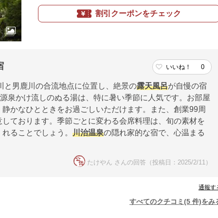
割引クーポンをチェック
宿
いいね！
0
川と男鹿川の合流地点に位置し、絶景の
露天風呂
が自慢の宿
る源泉かけ流しのぬる湯は、特に暑い季節に人気です。お部屋
静かなひとときをお過ごしいただけます。また、創業99周
意しております。季節ごとに変わる会席料理は、旬の素材を
くれることでしょう。
川治温泉
の隠れ家的な宿で、心温まる
たけやん さんの回答（投稿日：2025/2/11）
通報す
すべてのクチコミ(5 件)をみ