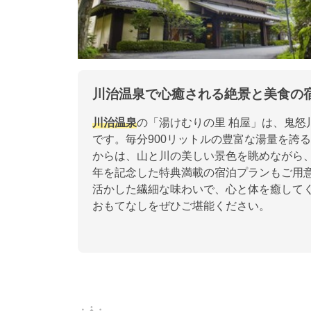
川治温泉で心癒される絶景と美食の
川治温泉
の「湯けむりの里 柏屋」は、鬼怒
です。毎分900リットルの豊富な湯量を誇
からは、山と川の美しい景色を眺めながら、
年を記念した特典満載の宿泊プランもご用
活かした繊細な味わいで、心と体を癒して
おもてなしをぜひご堪能ください。