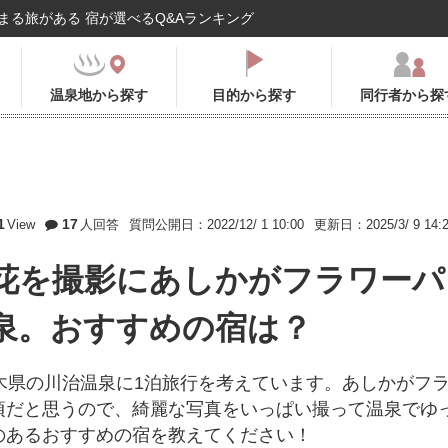
まる旅がある 宿が選べるQ&Aランキング
温泉地から探す
目的から探す
同行者から探
1
17
View
人回答
質問公開日：2022/12/ 1 10:00
更新日：2025/3/ 9 14:
花を撮影にあしかがフラワーパ
泉。おすすめの宿は？
木県の川治温泉に1泊旅行を考えています。あしかがフ
頃だと思うので、綺麗な写真をいっぱい撮って温泉でゆ
のあるおすすめの宿を教えてください！