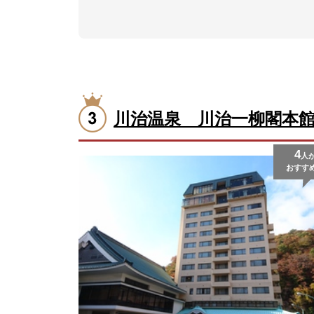
川治温泉 川治一柳閣本
4
人
おすす