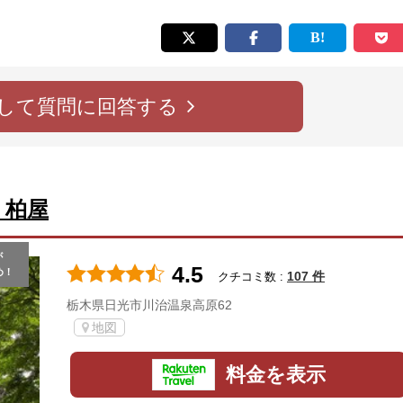
して質問に回答する
 柏屋
が
4.5
め！
107 件
クチコミ数 :
栃木県日光市川治温泉高原62
地図
料金を表示