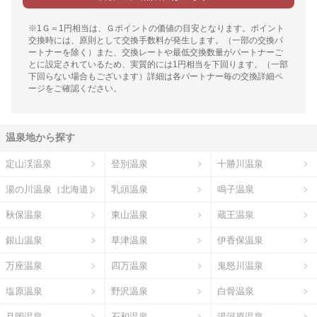
※1Ｇ＝1円相当は、Ｇポイントの価値の目安となります。ポイント
交換時には、原則として交換手数料が発生します。（一部の交換パ
ートナーを除く）また、交換レートや最低交換数量がパートナーご
とに設定されているため、実質的には1円相当を下回ります。（一部
下回らない場合もございます）詳細は各パートナー毎の交換詳細ペ
ージをご確認ください。
温泉地から探す
定山渓温泉
登別温泉
十勝川温泉
湯の川温泉（北海道）
乳頭温泉
鳴子温泉
秋保温泉
東山温泉
蔵王温泉
銀山温泉
草津温泉
伊香保温泉
万座温泉
四万温泉
鬼怒川温泉
塩原温泉
野沢温泉
白骨温泉
月岡温泉
石和温泉
湯河原温泉