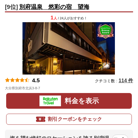
[9位]
別府温泉 悠彩の宿 望海
1
人
/ 24人
が
おすすめ！
4.5
114 件
クチコミ数 :
大分県別府市北浜3-8-7
地図
料金を表示
割引クーポンをチェック