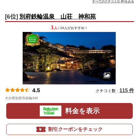
すべてのクチコミ(2 件)をみる
[6位]
別府鉄輪温泉 山荘 神和苑
1
人
/ 24人
が
おすすめ！
4.5
115 件
クチコミ数 :
大分県別府市鉄輪345
地図
料金を表示
割引クーポンをチェック