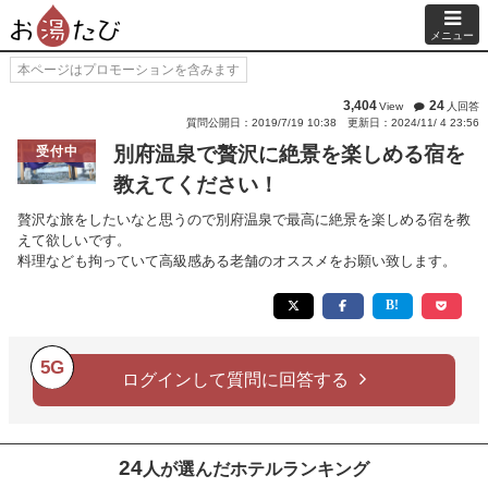
メニュー
本ページはプロモーションを含みます
3,404
24
View
人回答
質問公開日：2019/7/19 10:38
更新日：2024/11/ 4 23:56
別府温泉で贅沢に絶景を楽しめる宿を
受付中
教えてください！
贅沢な旅をしたいなと思うので別府温泉で最高に絶景を楽しめる宿を教
えて欲しいです。
料理なども拘っていて高級感ある老舗のオススメをお願い致します。
5G
ログインして質問に回答する
24
人が選んだホテルランキング