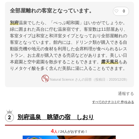
全部屋離れの客室となっています。
0
別府
温泉でしたら、「べっぷ昭和園」はいかがでしょうか。
緑に囲まれた高台に佇む温泉宿です。客室数は11部屋あり、
客室タイプは和室と和洋室タイプとなっており全部屋離れの
客室となっています。館内には、ドリンク類が購入できる自
動販売機や地元の食材を利用した会席料理が食べられるレス
トラン、お土産が購入できる売店などがあります。美しい日
本庭園と空中庭園を散歩することもできます。
露天風呂
もあ
りメタケイ酸を多く含んだ美肌に湯に入ることもできます。
Natural Science さんの回答（投稿日：2020/12/28）
通報する
すべてのクチコミ(7 件)をみる
別府温泉 眺望の宿 しおり
4
人
/ 24人
が
おすすめ！