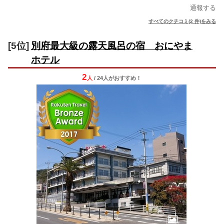
通報する
すべてのクチコミ(2 件)をみる
[5位]
別府最大級の露天風呂の宿 おにやま
ホテル
2
人
/ 24人
が
おすすめ！