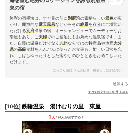
海を望む絶好のロケーションを誇る別府温
0
泉の宿
悠彩の宿望海は、すぐ目の前に
別府
湾の素晴らしい
景色
が広
がり、開放的な
露天風呂
などからその
絶景
を存分にご堪能い
ただける
別府
温泉の宿。オーシャンビューでムーディーなお
部屋もあり、ご
夫婦
でのご宿泊にもお薦めな温泉宿です。ま
た、自慢は温泉だけでなく
九州
ならではの特産品や地元
大分
県
の
高級
食材をふんだんに使ったお食事も。忙しい日常を忘
れ、しばしゆったりとした癒やしのひとときをお過ごしいた
だけます。
ほっこり法師 さんの回答（投稿日：2023/1/10）
通報する
すべてのクチコミ(1 件)をみる
[10位]
鉄輪温泉 湯けむりの里 東屋
1
人
/ 24人
が
おすすめ！