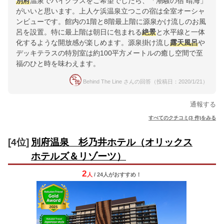
別府
温泉でハイクラスをご希望でしたら、「潮騒の宿 晴海」
がいいと思います。上人ケ浜温泉立つこの宿は全室オーシャ
ンビューです。館内の1階と8階最上階に源泉かけ流しのお風
呂を設置。特に最上階は朝日に包まれる
絶景
と水平線と一体
化するような開放感が楽しめます。源泉掛け流し
露天風呂
や
デッキテラスの特別室は約100平方メートルの癒し空間で至
福のひと時を味わえます。
Behind The Line さんの回答（投稿日：2020/1/21）
通報する
すべてのクチコミ(3 件)をみる
[4位]
別府温泉 杉乃井ホテル（オリックス
ホテルズ＆リゾーツ）
2
人
/ 24人
が
おすすめ！