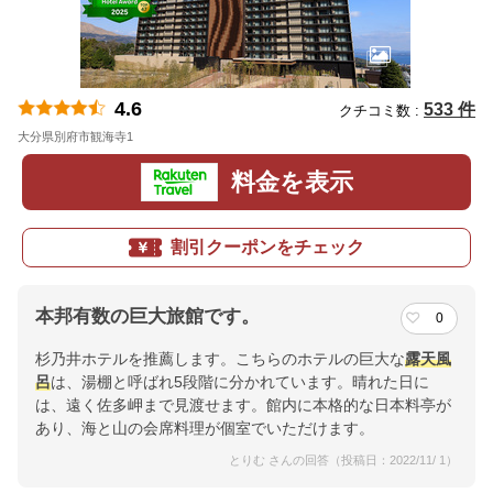
4.6
533 件
クチコミ数 :
大分県別府市観海寺1
地図
料金を表示
割引クーポンをチェック
本邦有数の巨大旅館です。
0
杉乃井ホテルを推薦します。こちらのホテルの巨大な
露天風
呂
は、湯棚と呼ばれ5段階に分かれています。晴れた日に
は、遠く佐多岬まで見渡せます。館内に本格的な日本料亭が
あり、海と山の会席料理が個室でいただけます。
とりむ さんの回答（投稿日：2022/11/ 1）