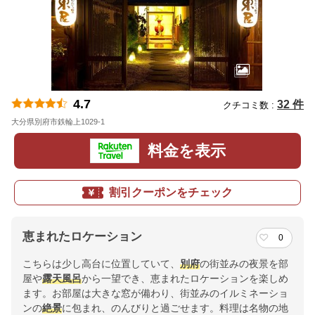
4.7
32 件
クチコミ数 :
大分県別府市鉄輪上1029-1
地図
料金を表示
割引クーポンをチェック
恵まれたロケーション
0
こちらは少し高台に位置していて、
別府
の街並みの夜景を部
屋や
露天風呂
から一望でき、恵まれたロケーションを楽しめ
ます。お部屋は大きな窓が備わり、街並みのイルミネーショ
ンの
絶景
に包まれ、のんびりと過ごせます。料理は名物の地