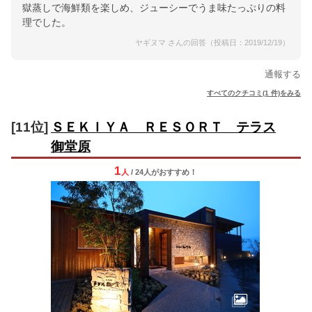
獄蒸しで海鮮類を楽しめ、ジューシーでうま味たっぷりの料
理でした。
ヤギヌマ さんの回答（投稿日：2019/12/19）
通報する
すべてのクチコミ(1 件)をみる
[11位]
ＳＥＫＩＹＡ ＲＥＳＯＲＴ テラス
御堂原
1
人
/ 24人
が
おすすめ！