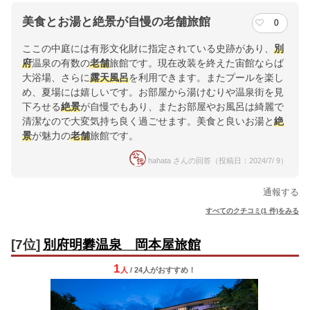
美食とお湯と絶景が自慢の老舗旅館
0
ここの中庭には有形文化財に指定されている史跡があり、
別
府
温泉の有数の
老舗
旅館です。現在改装を終えた宙館ならば
大浴場、さらに
露天風呂
を利用できます。またプールを楽し
め、夏場には嬉しいです。お部屋から湯けむりや温泉街を見
下ろせる
絶景
が自慢でもあり、またお部屋やお風呂は綺麗で
清潔なので大変気持ち良く過ごせます。美食と良いお湯と
絶
景
が魅力の
老舗
旅館です。
hahata さんの回答（投稿日：2024/7/ 9）
通報する
すべてのクチコミ(1 件)をみる
[7位]
別府明礬温泉 岡本屋旅館
1
人
/ 24人
が
おすすめ！