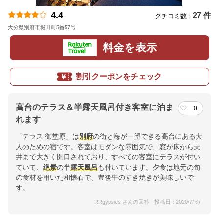
4.4
27 件
クチコミ数 :
大分県別府市堀田町5番57号
地図
料金を表示
割引クーポンをチェック
高台のテラス＆半露天風呂付き客室に泊ま
0
れます
「テラス 御堂原」は
別府
の街と海が一望できる高台にある大
人のための宿です。客室はモダンな雰囲気で、窓が床から天
井まで大きく開口されており、すべての客室にテラスが付い
ていて、
絶景
の半
露天風呂
も付いています。夕食は地元の旬
の食材を用いた和懐石で、豊後牛のすき焼きが美味しいで
す。
RRgypsies さんの回答（投稿日：2020/7/ 6）