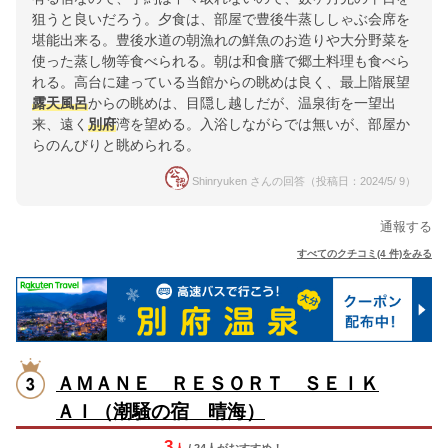
狙うと良いだろう。夕食は、部屋で豊後牛蒸ししゃぶ会席を
堪能出来る。豊後水道の朝漁れの鮮魚のお造りや大分野菜を
使った蒸し物等食べられる。朝は和食膳で郷土料理も食べら
れる。高台に建っている当館からの眺めは良く、最上階展望
露天風呂
からの眺めは、目隠し越しだが、温泉街を一望出
来、遠く
別府
湾を望める。入浴しながらでは無いが、部屋か
らのんびりと眺められる。
Shinryuken さんの回答（投稿日：2024/5/ 9）
通報する
すべてのクチコミ(4 件)をみる
ＡＭＡＮＥ ＲＥＳＯＲＴ ＳＥＩＫ
ＡＩ（潮騒の宿 晴海）
3