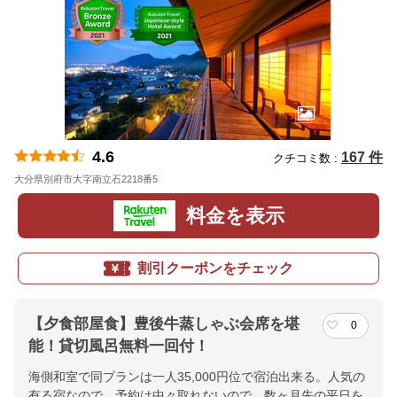
4.6
167 件
クチコミ数 :
大分県別府市大字南立石2218番5
地図
料金を表示
割引クーポンをチェック
【夕食部屋食】豊後牛蒸しゃぶ会席を堪
0
能！貸切風呂無料一回付！
海側和室で同プランは一人35,000円位で宿泊出来る。人気の
有る宿なので、予約は中々取れないので、数ヶ月先の平日を