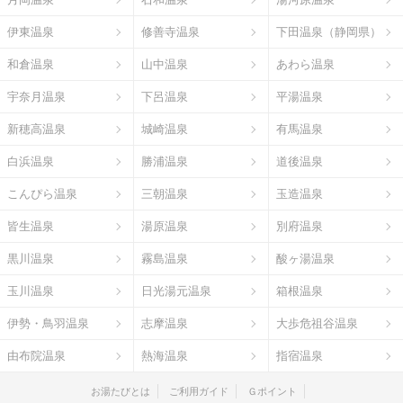
伊東温泉
修善寺温泉
下田温泉（静岡県）
和倉温泉
山中温泉
あわら温泉
宇奈月温泉
下呂温泉
平湯温泉
新穂高温泉
城崎温泉
有馬温泉
白浜温泉
勝浦温泉
道後温泉
こんぴら温泉
三朝温泉
玉造温泉
皆生温泉
湯原温泉
別府温泉
黒川温泉
霧島温泉
酸ヶ湯温泉
玉川温泉
日光湯元温泉
箱根温泉
伊勢・鳥羽温泉
志摩温泉
大歩危祖谷温泉
由布院温泉
熱海温泉
指宿温泉
お湯たびとは
ご利用ガイド
Ｇポイント