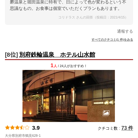
礬温泉と堀田温泉に特有で、日によって色が変わるという不
思議なもの。お食事は個室でいただくプランもあります。
コリドラス さんの回答（投稿日：2021/4/15）
通報する
すべてのクチコミ(1 件)をみる
[8位]
別府鉄輪温泉 ホテル山水館
1
人
/ 24人
が
おすすめ！
3.9
73 件
クチコミ数 :
大分県別府市鶴見628-1
地図