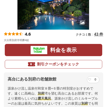
4.6
43 件
クチコミ数 :
大分県別府市明礬4組
地図
料金を表示
割引クーポンをチェック
高台にある別府の老舗旅館
0
源泉かけ流し温泉付和室８畳+６畳の特別室がおすすめで
す。遠くに高崎山、
別府
湾を望む高台にあるお部屋です。何
より素晴らしいのは
露天風呂
。源泉かけ流しのミルキーブル
ーのお湯は最高に気持ちがよいです。この泉質は
別府
でも明