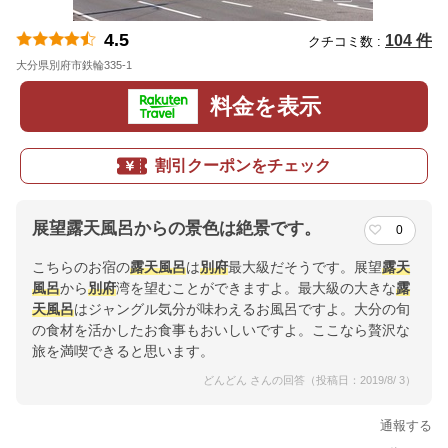
4.5
104 件
クチコミ数 :
大分県別府市鉄輪335-1
地図
料金を表示
割引クーポンをチェック
展望露天風呂からの景色は絶景です。
0
こちらのお宿の
露天風呂
は
別府
最大級だそうです。展望
露天
風呂
から
別府
湾を望むことができますよ。最大級の大きな
露
天風呂
はジャングル気分が味わえるお風呂ですよ。大分の旬
の食材を活かしたお食事もおいしいですよ。ここなら贅沢な
旅を満喫できると思います。
どんどん さんの回答（投稿日：2019/8/ 3）
通報する