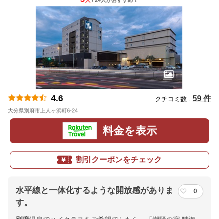
人
/ 24人
が
おすすめ！
4.6
59 件
クチコミ数 :
大分県別府市上人ヶ浜町6-24
地図
料金を表示
割引クーポンをチェック
水平線と一体化するような開放感がありま
0
す。