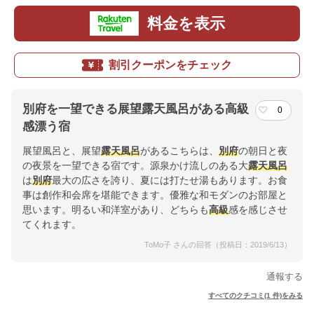
料金を表示
割引クーポンをチェック
別府を一望できる展望露天風呂がある高級
0
感漂う宿
展望風呂と、展望
露天風呂
があるこちらは、
別府
の朝日と夜
の夜景を一望できる宿です。源泉かけ流しのある大
露天風呂
は
別府
最大の広さを誇り、夏には打たせ湯もあります。お食
事は創作和会席を堪能できます。優雅な和モダンのお部屋と
思います。明るい和洋室があり、どちらも
高級
感を感じさせ
てくれます。
ToMo子 さんの回答（投稿日：2019/6/13）
通報する
すべてのクチコミ(1 件)をみる