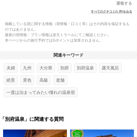
通報する
すべてのクチコミ(1 件)をみる
掲載している宿に関する情報（宿情報・口コミ等）はその内容を保証するも
のではありません。
最新の宿情報・プラン情報は楽天トラベルにてご確認ください。
本ページからの旅行予約ではGポイントは加算されません。
関連キーワード
夫婦
九州
大分県
別府
別府温泉
露天風呂
絶景
景色
高級
老舗
一度は泊まってみたい憧れの温泉宿
「別府温泉」に関連する質問