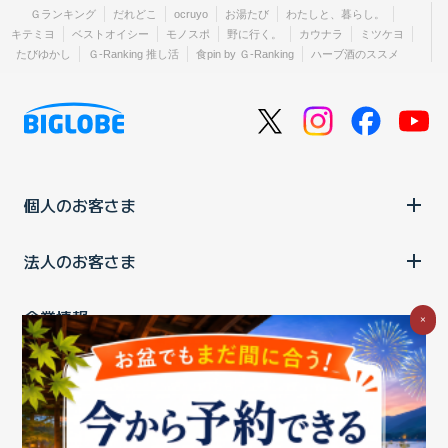
Ｇランキング
だれどこ
ocruyo
お湯たび
わたしと、暮らし。
キテミヨ
ベストオイシー
モノスポ
野に行く。
カウナラ
ミツケヨ
たびゆかし
Ｇ-Ranking 推し活
食pin by Ｇ-Ranking
ハーブ酒のススメ
個人のお客さま
法人のお客さま
企業情報
×
ご利用中の方
お問い合わせ
消費税の表示
ウェブアクセシビリティの取り組み