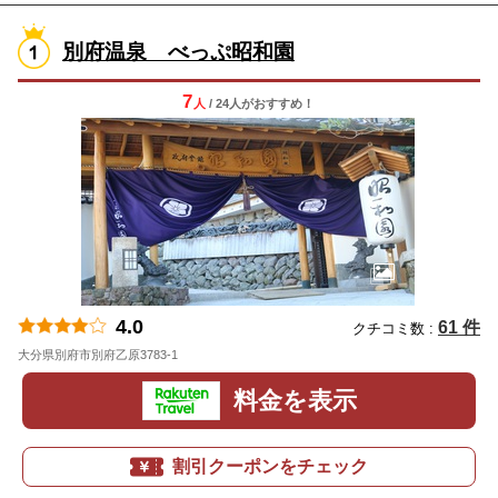
別府温泉 べっぷ昭和園
7
人
/ 24人
が
おすすめ！
4.0
61 件
クチコミ数 :
大分県別府市別府乙原3783-1
地図
料金を表示
割引クーポンをチェック