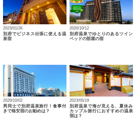
2023/01/26
2020/10/12
別府でビジネス出張に使える温
別府温泉でゆとりのあるツイン
泉宿
ベッドの部屋の宿
2020/10/02
2023/05/19
男同士で別府温泉旅行！食事付
別府温泉で海が見える、夏休み
きで格安宿のお勧めは？
カップル旅行におすすめの温泉
宿は？