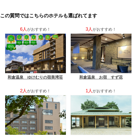
この質問ではこちらのホテルも選ばれてます
6人
3人
がおすすめ！
がおすすめ！
和倉温泉 ゆけむりの宿美湾荘
和倉温泉 お宿 すず花
2人
1人
がおすすめ！
がおすすめ！