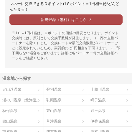
マネーに交換できるＧポイント(1Ｇポイント＝1円相当)がどんど
んたまる！
新規登録（無料）はこちら
※1Ｇ＝1円相当は、Ｇポイントの価値の目安となります。ポイント
交換時には、原則として交換手数料が発生します。（一部の交換パ
ートナーを除く）また、交換レートや最低交換数量がパートナーご
とに設定されているため、実質的には1円相当を下回ります。（一部
下回らない場合もございます）詳細は各パートナー毎の交換詳細ペ
ージをご確認ください。
温泉地から探す
定山渓温泉
登別温泉
十勝川温泉
湯の川温泉（北海道）
乳頭温泉
鳴子温泉
秋保温泉
東山温泉
蔵王温泉
銀山温泉
草津温泉
伊香保温泉
万座温泉
四万温泉
鬼怒川温泉