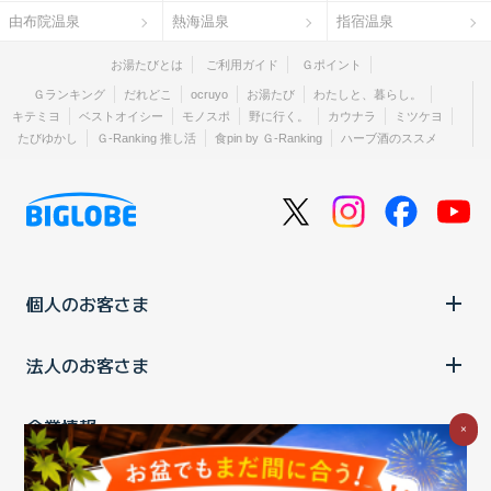
由布院温泉
熱海温泉
指宿温泉
お湯たびとは
ご利用ガイド
Ｇポイント
Ｇランキング
だれどこ
ocruyo
お湯たび
わたしと、暮らし。
キテミヨ
ベストオイシー
モノスポ
野に行く。
カウナラ
ミツケヨ
たびゆかし
Ｇ-Ranking 推し活
食pin by Ｇ-Ranking
ハーブ酒のススメ
個人のお客さま
法人のお客さま
企業情報
×
ご利用中の方