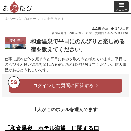
メニュー
本ページはプロモーションを含みます
2,238
17
View
人回答
質問公開日：2019/7/19 10:38
更新日：2023/5/ 9 11:51
和倉温泉で平日にのんびりと楽しめる
受付中
宿を教えてください。
仕事に疲れた体を癒そうと平日に休みを取ろうと考えています。平日に
のんびりと良い温泉を楽しめる宿があればぜひ教えてください。露天風
呂があるとうれしいです。
5G
ログインして質問に回答する
1
人がこのホテルを選んでます
「和倉温泉 ホテル海望」に関する口