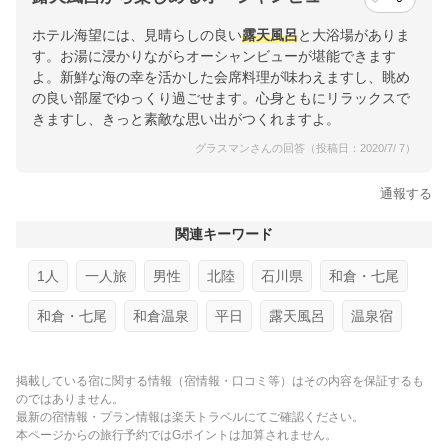
ホテル海望には、見晴らしの良い
露天風呂
と大浴場がありま
す。お湯に浸かりながらオーシャンビューが堪能できます
よ。新鮮な海の幸を活かした会席料理が味わえますし、眺め
の良い部屋でゆっくり過ごせます。心身ともにリラックスで
きますし、きっと素敵な思い出がつくれますよ。
グラスマンさんの回答（投稿日：2020/7/ 7）
通報する
関連キーワード
1人
一人旅
男性
北陸
石川県
和倉・七尾
和倉・七尾
和倉温泉
平日
露天風呂
温泉宿
掲載している宿に関する情報（宿情報・口コミ等）はその内容を保証するも
のではありません。
最新の宿情報・プラン情報は楽天トラベルにてご確認ください。
本ページからの旅行予約ではGポイントは加算されません。