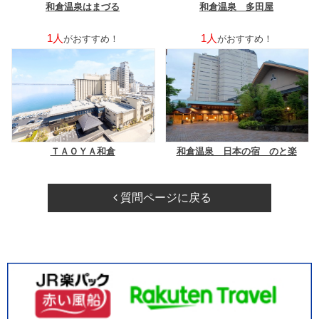
和倉温泉はまづる
和倉温泉 多田屋
1人
1人
がおすすめ！
がおすすめ！
ＴＡＯＹＡ和倉
和倉温泉 日本の宿 のと楽
質問ページに戻る