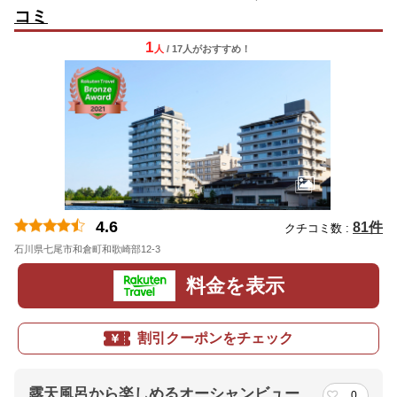
コミ
1
人
/ 17人
が
おすすめ！
4.6
81件
クチコミ数 :
石川県七尾市和倉町和歌崎部12-3
料金を表示
割引クーポンをチェック
露天風呂から楽しめるオーシャンビュー
0