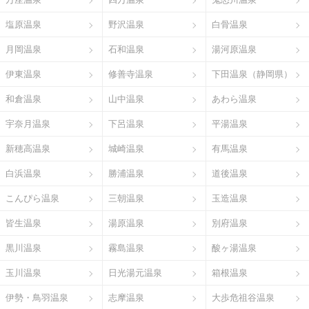
塩原温泉
野沢温泉
白骨温泉
月岡温泉
石和温泉
湯河原温泉
伊東温泉
修善寺温泉
下田温泉（静岡県）
和倉温泉
山中温泉
あわら温泉
宇奈月温泉
下呂温泉
平湯温泉
新穂高温泉
城崎温泉
有馬温泉
白浜温泉
勝浦温泉
道後温泉
こんぴら温泉
三朝温泉
玉造温泉
皆生温泉
湯原温泉
別府温泉
黒川温泉
霧島温泉
酸ヶ湯温泉
玉川温泉
日光湯元温泉
箱根温泉
伊勢・鳥羽温泉
志摩温泉
大歩危祖谷温泉