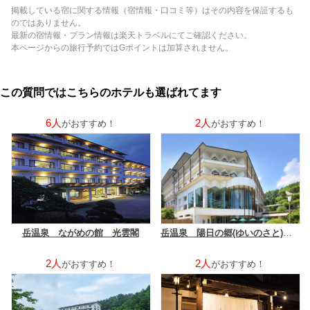
掲載している宿に関する情報（宿情報・口コミ等）はその内容を保証するも
のではありません。
最新の宿情報・プラン情報は楽天トラベルにてご確認ください。
本ページからの旅行予約ではGポイントは加算されません。
この質問ではこちらのホテルも選ばれてます
6人
2人
がおすすめ！
がおすすめ！
岳温泉 ながめの館 光雲閣
岳温泉 陽日の郷(ゆいのさと)あづま館
2人
2人
がおすすめ！
がおすすめ！