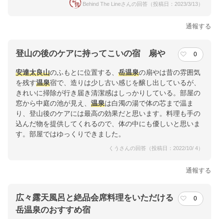
Behind The Lineさんの回答（投稿日：2023/3/13）
通報する
登山の後のケアに持ってこいの宿 扇や
0
安達太良山
のふもとに位置する、
岳温泉
の扇やは昔の雰囲気
を残す
温泉
宿で、造りは少し古い感じを醸し出しているが、
きれいに掃除が行き届き清潔感はしっかりしている。部屋の
窓から中庭の池が見え、
温泉
は白濁の湯で体の芯まで温ま
り、登山後のケアには最高の効果だと思います。料理も手の
込んだ物を提供してくれるので、体の中にも優しいと思いま
す。部屋ではゆっくりできました。
くうさんの回答（投稿日：2022/10/ 4）
通報する
広々露天風呂と絶品会席料理をいただける
0
岳温泉のおすすめ宿