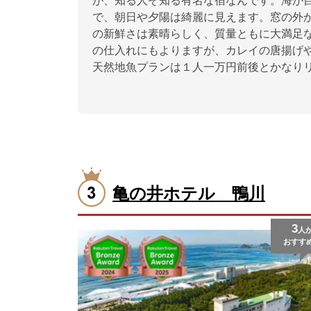
が、知る人ぞ知る有名な宿なんです。海が
で、朝日や夕陽は綺麗に見えます。窓の外
の新鮮さは素晴らしく、質量ともに大満足
の仕入れにもよりますが、カレイの唐揚げ
天然地魚プランは１人一万円前後とかなり
亀の井ホテル 鴨川
3
人
おすす