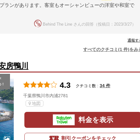
きプランがあります。客室もオーシャンビューの洋室や和室で
Behind The Line さんの回答（投稿日：2023/3/27）
通報す
すべてのクチコミ(1 件)をみ
安房鴨川
が
4.3
め！
34 件
クチコミ数 :
千葉県鴨川市内浦2781
地図
料金を表示
割引クーポンをチェック