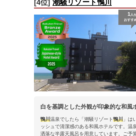
潮騒リゾート鴨川
[4位]
1
人
おすす
白を基調とした外観が印象的な和風
鴨川
温泉でしたら「潮騒リゾート
鴨川
」は
ッシュで清潔感のある和風ホテルです。温
洒落な半露天風呂を用意しています。ご予