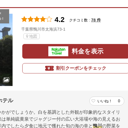
が
4.2
め！
78 件
クチコミ数 :
千葉県鴨川市太海浜73-1
地図
料金を表示
割引クーポンをチェック
ホテル
いいね！
0
いかがでしょうか。白を基調とした外観が印象的なスタイリ
泉は単純硫黄泉でジャグジー付の広い大浴場や海の見えるお
算内でしたら夕食に地元で獲れた旬の海の幸と
鴨川
の野菜を