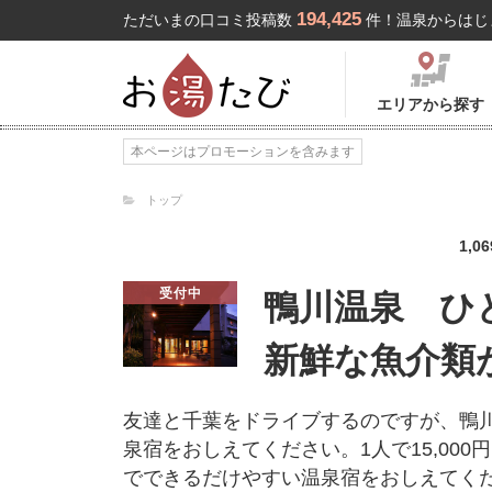
194,425
ただいまの口コミ投稿数
件！温泉からはじ
エリアから探す
本ページはプロモーションを含みます
トップ
1,06
受付中
鴨川温泉 ひと
新鮮な魚介類
友達と千葉をドライブするのですが、鴨
泉宿をおしえてください。1人で15,00
でできるだけやすい温泉宿をおしえてく