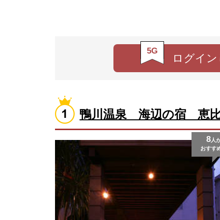
5G
ログイン
鴨川温泉 海辺の宿 恵
8
人
おすす