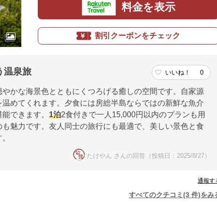
料金を表示
割引クーポンをチェック
う温泉旅
いいね！
0
穏やかな海景色とともにくつろげる癒しの空間です。自家源
を温めてくれます。夕食には房総半島ならではの新鮮な魚介
堪能できます。
1泊
2食付きで一人15,000円以内のプランも用
のも魅力です。友人同士の旅行にも最適で、美しい景色と食
す。
たけやん さんの回答（投稿日：2025/8/27）
通報す
すべてのクチコミ(3 件)をみ