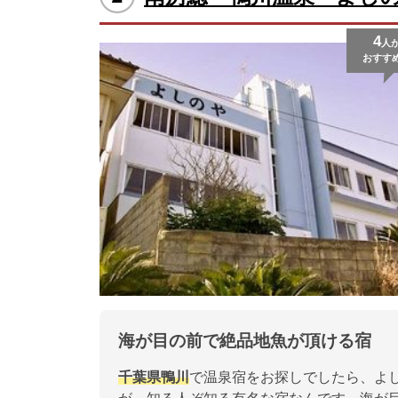
4
人
おすす
海が目の前で絶品地魚が頂ける宿
千葉県
鴨川
で温泉宿をお探しでしたら、よ