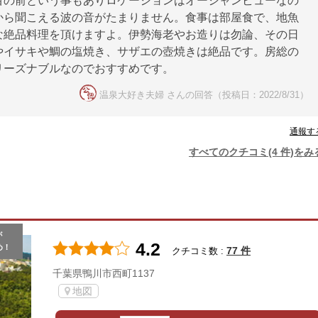
目の前という事もありロケーションはオーシャンビューなの
から聞こえる波の音がたまりません。食事は部屋食で、地魚
な絶品料理を頂けますよ。伊勢海老やお造りは勿論、その日
やイサキや鯛の塩焼き、サザエの壺焼きは絶品です。房総の
リーズナブルなのでおすすめです。
温泉大好き夫婦 さんの回答（投稿日：2022/8/31）
通報す
すべてのクチコミ(4 件)をみ
が
4.2
め！
77 件
クチコミ数 :
千葉県鴨川市西町1137
地図