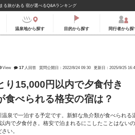
まる旅がある 宿が選べるQ&Aランキング
温泉地から探す
目的から探す
同行者から探
9
17
View
人回答
質問公開日：2022/8/24 09:30
更新日：2025/9/25 16:
り15,000円以内で夕食付き
が食べられる格安の宿は？
川温泉で一泊する予定です。新鮮な魚介類が食べられる
0円以内で夕食付き。格安で泊まれるにこしたことはない
ださい。