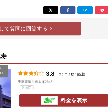
して質問に回答する
比寿
が
3.8
め！
45 件
クチコミ数 :
千葉県鴨川市太海2345
地図
料金を表示