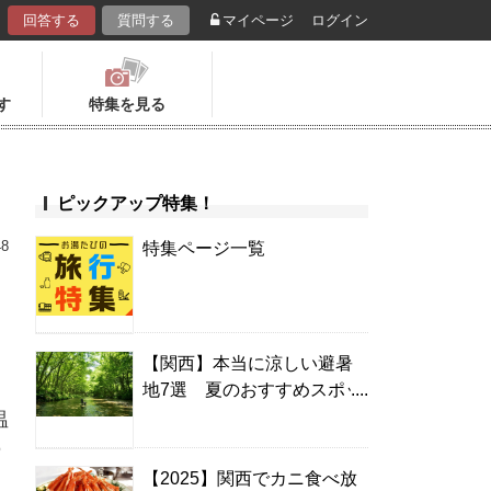
回答する
質問する
マイページ
ログイン
す
特集を見る
ピックアップ特集！
48
特集ページ一覧
【関西】本当に涼しい避暑
地7選 夏のおすすめスポッ
ト＆温泉宿
温
の
【2025】関西でカニ食べ放