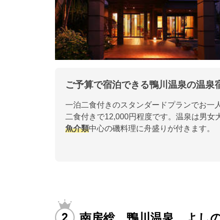
ご予算で宿泊できる鴨川温泉の温泉
一泊二食付きのスタンダードプランでお一人
二食付きで12,000円程度です。温泉は
魚介類
中心の磯料理に舟盛りが付きます。
南房総 鴨川温泉 よし