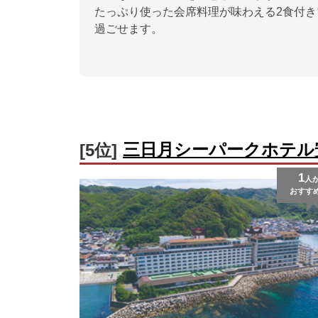
たっぷり使った会席料理が味わえる2食付
過ごせます。
三日月シーパークホテル
[5位]
1
人
おすす