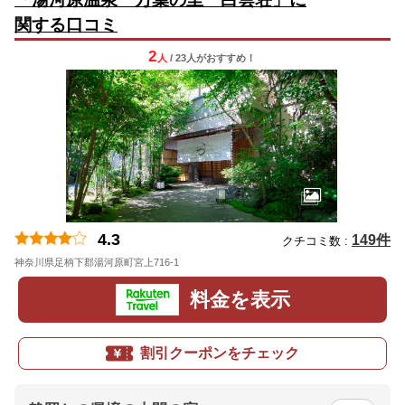
関する口コミ
2
人
/ 23人
が
おすすめ！
4.3
149件
クチコミ数 :
神奈川県足柄下郡湯河原町宮上716-1
料金を表示
割引クーポンをチェック