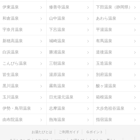
伊東温泉
修善寺温泉
下田温泉（静岡県）
和倉温泉
山中温泉
あわら温泉
宇奈月温泉
下呂温泉
平湯温泉
新穂高温泉
城崎温泉
有馬温泉
白浜温泉
勝浦温泉
道後温泉
こんぴら温泉
三朝温泉
玉造温泉
皆生温泉
湯原温泉
別府温泉
黒川温泉
霧島温泉
酸ヶ湯温泉
玉川温泉
日光湯元温泉
箱根温泉
伊勢・鳥羽温泉
志摩温泉
大歩危祖谷温泉
由布院温泉
熱海温泉
指宿温泉
お湯たびとは
ご利用ガイド
Ｇポイント