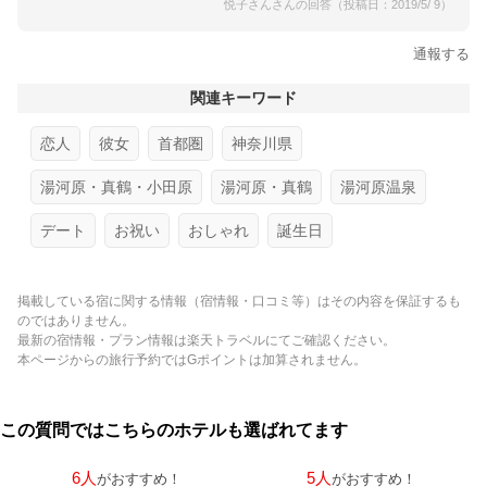
悦子さんさんの回答（投稿日：2019/5/ 9）
通報する
関連キーワード
恋人
彼女
首都圏
神奈川県
湯河原・真鶴・小田原
湯河原・真鶴
湯河原温泉
デート
お祝い
おしゃれ
誕生日
掲載している宿に関する情報（宿情報・口コミ等）はその内容を保証するも
のではありません。
最新の宿情報・プラン情報は楽天トラベルにてご確認ください。
本ページからの旅行予約ではGポイントは加算されません。
この質問ではこちらのホテルも選ばれてます
6人
5人
がおすすめ！
がおすすめ！