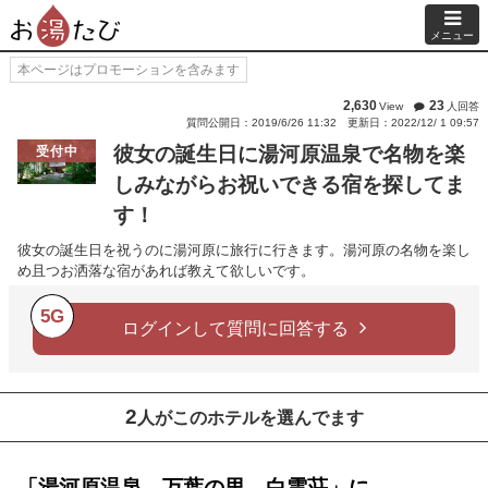
メニュー
本ページはプロモーションを含みます
2,630
23
View
人回答
質問公開日：2019/6/26 11:32
更新日：2022/12/ 1 09:57
彼女の誕生日に湯河原温泉で名物を楽
受付中
しみながらお祝いできる宿を探してま
す！
彼女の誕生日を祝うのに湯河原に旅行に行きます。湯河原の名物を楽し
め且つお洒落な宿があれば教えて欲しいです。
5G
ログインして質問に回答する
2
人がこのホテルを選んでます
「湯河原温泉 万葉の里 白雲荘」に