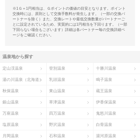
※1Ｇ＝1円相当は、Ｇポイントの価値の目安となります。ポイント
交換時には、原則として交換手数料が発生します。（一部の交換パ
ートナーを除く）また、交換レートや最低交換数量がパートナーご
とに設定されているため、実質的には1円相当を下回ります。（一部
下回らない場合もございます）詳細は各パートナー毎の交換詳細ペ
ージをご確認ください。
温泉地から探す
定山渓温泉
登別温泉
十勝川温泉
湯の川温泉（北海道）
乳頭温泉
鳴子温泉
秋保温泉
東山温泉
蔵王温泉
銀山温泉
草津温泉
伊香保温泉
万座温泉
四万温泉
鬼怒川温泉
塩原温泉
野沢温泉
白骨温泉
月岡温泉
石和温泉
湯河原温泉