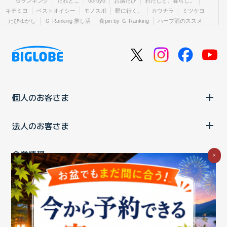
Ｇランキング
だれどこ
ocruyo
お湯たび
わたしと、暮らし。
キテミヨ
ベストオイシー
モノスポ
野に行く。
カウナラ
ミツケヨ
たびゆかし
Ｇ-Ranking 推し活
食pin by Ｇ-Ranking
ハーブ酒のススメ
個人のお客さま
法人のお客さま
企業情報
×
ご利用中の方
お問い合わせ
消費税の表示
ウェブアクセシビリティの取り組み
個人情報保護ポリシー
プライバシーポータル
Cookieポリシー