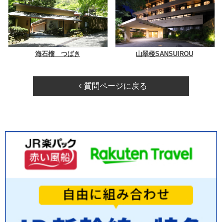
海石榴 つばき
山翠楼SANSUIROU
質問ページに戻る