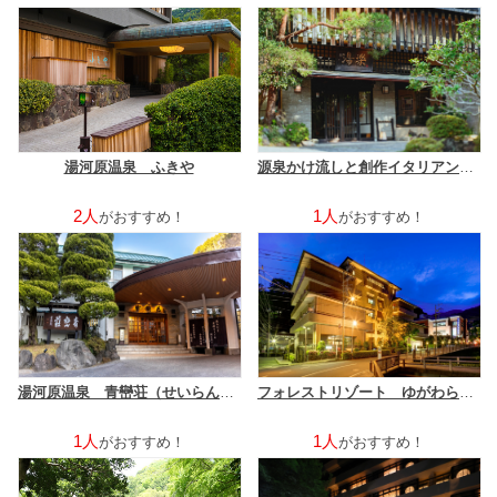
湯河原温泉 ふきや
源泉かけ流しと創作イタリアンの宿 Ａｌｂｅｒｇｏ湯楽
2人
1人
がおすすめ！
がおすすめ！
湯河原温泉 青巒荘（せいらんそう）
フォレストリゾート ゆがわら 水の香里
1人
1人
がおすすめ！
がおすすめ！