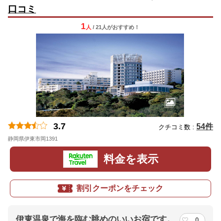
口コミ
1
人
/ 21人
が
おすすめ！
3.7
54件
クチコミ数 :
静岡県伊東市岡1391
料金を表示
割引クーポンをチェック
伊東温泉で海を臨む眺めのいいお宿です。
0