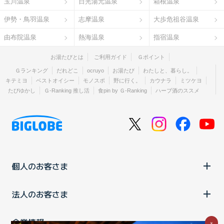
玉川温泉
日光湯元温泉
箱根温泉
伊勢・鳥羽温泉
志摩温泉
大歩危祖谷温泉
由布院温泉
熱海温泉
指宿温泉
お湯たびとは
ご利用ガイド
Ｇポイント
Ｇランキング
だれどこ
ocruyo
お湯たび
わたしと、暮らし。
キテミヨ
ベストオイシー
モノスポ
野に行く。
カウナラ
ミツケヨ
たびゆかし
Ｇ-Ranking 推し活
食pin by Ｇ-Ranking
ハーブ酒のススメ
個人のお客さま
法人のお客さま
企業情報
×