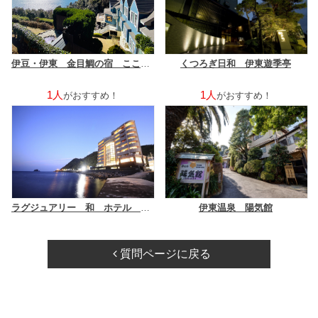
伊豆・伊東 金目鯛の宿 こころね
くつろぎ日和 伊東遊季亭
1人
1人
がおすすめ！
がおすすめ！
ラグジュアリー 和 ホテル 風の薫ＵＭＩ
伊東温泉 陽気館
質問ページに戻る