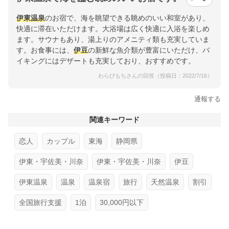
伊東温泉
のお宿で、海を眺望できる眺めのいい和室があり、
快適に滞在いただけます。大浴場は広く快適に入浴を楽しめ
ます。サウナもあり、湯上りのアメニティ類も充実していま
す。お食事には、
伊豆
の新鮮な魚介類が豊富にいただけ、バ
イキングにはデザートも充実しており、おすすめです。
わらびもちさんの回答（投稿日：2022/7/16）
通報する
関連キーワード
恋人
カップル
東海
静岡県
伊東・宇佐美・川奈
伊東・宇佐美・川奈
伊豆
伊東温泉
温泉
温泉宿
旅行
天然温泉
割引
全国旅行支援
1泊
30,000円以下