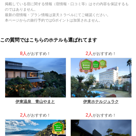
掲載している宿に関する情報（宿情報・口コミ等）はその内容を保証するも
のではありません。
最新の宿情報・プラン情報は楽天トラベルにてご確認ください。
本ページからの旅行予約ではGポイントは加算されません。
この質問ではこちらのホテルも選ばれてます
8人
2人
がおすすめ！
がおすすめ！
伊東温泉 青山やまと
伊東ホテルジュラク
2人
2人
がおすすめ！
がおすすめ！