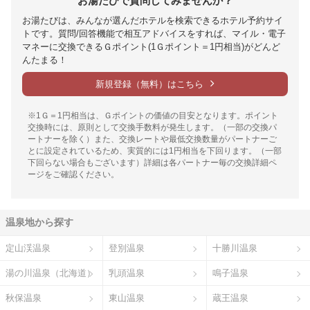
お湯たびで質問してみませんか？
お湯たびは、みんなが選んだホテルを検索できるホテル予約サイ
トです。質問/回答機能で相互アドバイスをすれば、マイル・電子
マネーに交換できるＧポイント(1Ｇポイント＝1円相当)がどんど
んたまる！
新規登録（無料）はこちら
※1Ｇ＝1円相当は、Ｇポイントの価値の目安となります。ポイント
交換時には、原則として交換手数料が発生します。（一部の交換パ
ートナーを除く）また、交換レートや最低交換数量がパートナーご
とに設定されているため、実質的には1円相当を下回ります。（一部
下回らない場合もございます）詳細は各パートナー毎の交換詳細ペ
ージをご確認ください。
温泉地から探す
定山渓温泉
登別温泉
十勝川温泉
湯の川温泉（北海道）
乳頭温泉
鳴子温泉
秋保温泉
東山温泉
蔵王温泉