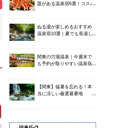
題がある温泉宿6選！コスパ
の高い宿からご褒美旅まで
ぬる湯が楽しめるおすすめ
温泉宿10選｜夏でも長湯し
やすい名湯を温泉ソムリエ
が厳選
関東の穴場温泉｜今週末で
も予約が取りやすい温泉宿
を温泉ソムリエが紹介
【関東】猛暑を忘れる！本
当に涼しい厳選避暑地
TOP10