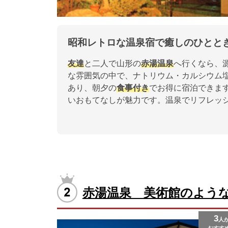
昭和レトロな温泉宿で癒しのひとと
友達
と二人で山形の
赤湯温泉
へ行くなら、
な雰囲気の中で、ナトリウム・カルシウム
あり、朝夕の
食事付き
でお得に宿泊できま
いおもてなしが魅力です。温泉でリフレッ
赤湯温泉 美術館のよう
3
人