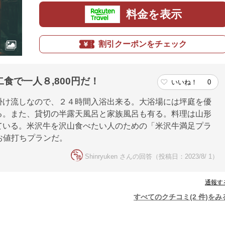
料金を表示
割引クーポンをチェック
食で一人８,800円だ！
いいね！
0
掛け流しなので、２４時間入浴出来る。大浴場には坪庭を優
る。また、貸切の半露天風呂と家族風呂も有る。料理は山形
ている。米沢牛を沢山食べたい人のための「米沢牛満足プラ
るお値打ちプランだ。
Shinryuken さんの回答（投稿日：2023/8/ 1）
通報す
すべてのクチコミ(2 件)をみ