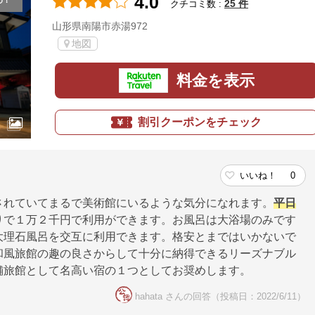
4.0
め！
25 件
クチコミ数 :
山形県南陽市赤湯972
地図
料金を表示
割引クーポンをチェック
いいね！
0
されていてまるで美術館にいるような気分になれます。
平日
りで１万２千円で利用ができます。お風呂は大浴場のみです
大理石風呂を交互に利用できます。格安とまではいかないで
和風旅館の趣の良さからして十分に納得できるリーズナブル
舗旅館として名高い宿の１つとしてお奨めします。
hahata さんの回答（投稿日：2022/6/11）