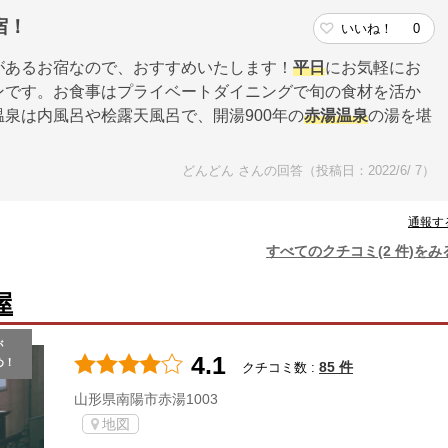
宿！
いいね！
0
があるお宿なので、おすすめいたします！
平日
にお気軽にお
ンです。お食事はプライベートダイニングで旬の食材を活か
泉は内風呂や桧露天風呂で、開湯900年の
赤湯温泉
の湯を堪
どんどん さんの回答（投稿日：2022/6/ 7）
通報す
すべてのクチコミ(2 件)をみ
屋
が
4.1
め！
85 件
クチコミ数 :
山形県南陽市赤湯1003
地図