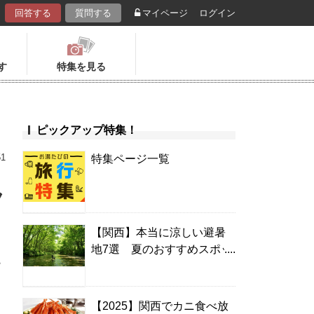
回答する
質問する
マイページ
ログイン
す
特集を見る
ピックアップ特集！
51
特集ページ一覧
ラ
【関西】本当に涼しい避暑
地7選 夏のおすすめスポッ
ト＆温泉宿
【2025】関西でカニ食べ放