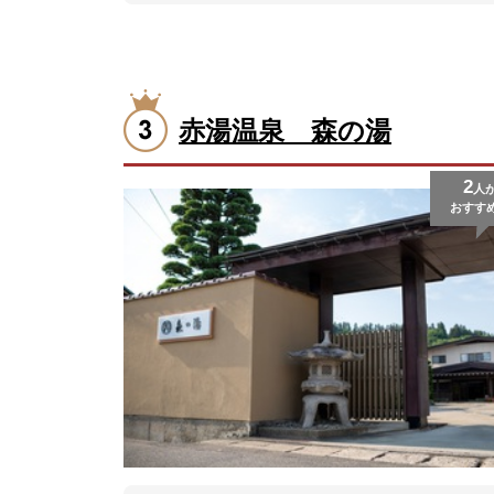
赤湯温泉 森の湯
2
人
おすす