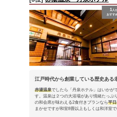
1
人
おすす
江戸時代から創業している歴史ある
赤湯温泉
でしたら「丹泉ホテル」はいかが
す。温泉は２つの大浴場があり情緒たっぷ
の和会席が味わえる2食付きプランなら
平日
まかせですが和室8畳以上もしくは和洋室