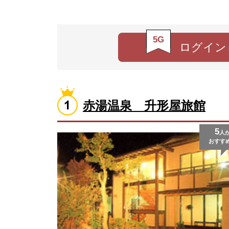
5G
ログイン
赤湯温泉 升形屋旅館
5
人
おすす