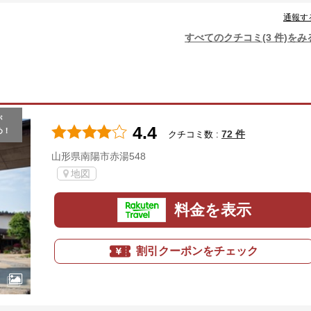
通報す
すべてのクチコミ(3 件)をみ
が
4.4
め！
72 件
クチコミ数 :
山形県南陽市赤湯548
地図
料金を表示
割引クーポンをチェック