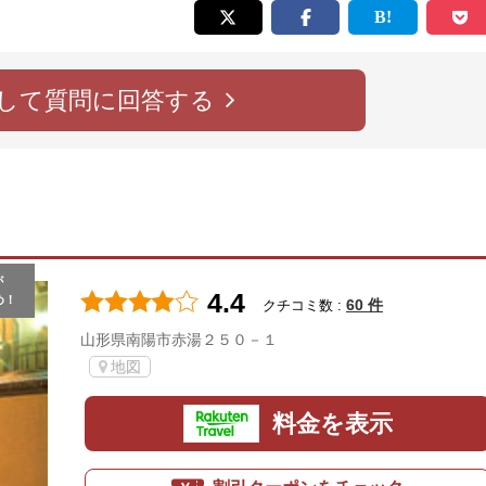
して質問に回答する
が
4.4
め！
60 件
クチコミ数 :
山形県南陽市赤湯２５０－１
地図
料金を表示