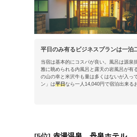
平日のみ有るビジネスプランは一泊二
当宿は基本的にコスパが良い。風呂は源泉
雅に眺められる内風呂と露天の岩風呂が有
の山の幸と米沢牛も量は多くはないが入っ
ン」は
平日
なら一人14,040円で宿泊出来
赤湯温泉 丹泉ホテル
[5位]