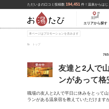
194,451
ただいまの口コミ投稿数
件！温泉からはじ
エリアから探す
本ページはプロモーションを含みます
トップ
765
受付中
友達と2人で
ンがあって格
職場の友人と2人で平日に休みをとって
ランがある温泉宿を教えていただけます