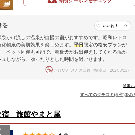
割引クーポンをチェック
きを
いいね！
0
源泉かけ流しの温泉が自慢の宿がおすすめです。昭和レトロ
塩化物泉の美肌効果を楽しめます。
平日
限定の格安プランが
す。ペット同伴も可能で、看板犬がお出迎えしてくれる温か
シュしながら、ゆったりとした時間を過ごせます。
たけやん さんの回答（投稿日：2024/8/13）
通報す
すべてのクチコミ(5 件)をみ
な宿 旅館やまと屋
が