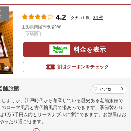
が
4.2
め！
84 件
クチコミ数 :
山形県南陽市赤湯988
地図
料金を表示
割引クーポンをチェック
老舗旅館
いいね！
0
でしょうか。江戸時代から創業している歴史ある老舗旅館で
りのローマ風呂と古代檜風呂で湯あみできます。季節替わり
は1万5千円以内とリーズナブルに宿泊できます。お部屋はお
でゆったり過ごせます。