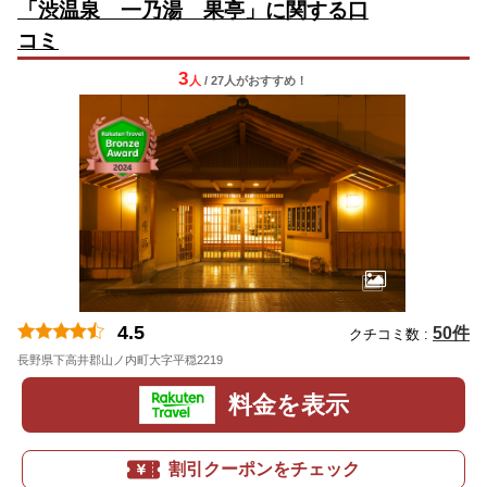
「渋温泉 一乃湯 果亭」に関する口
コミ
3
人
/ 27人
が
おすすめ！
4.5
50件
クチコミ数 :
長野県下高井郡山ノ内町大字平穏2219
料金を表示
割引クーポンをチェック