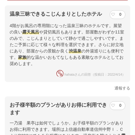
温泉三昧できるこじんまりとしたホテル
0
4階がお風呂の専用階になった温泉三昧のホテルです。展望
の良い
露天風呂
や貸切風呂もあります。部屋数がわずか11室
のみで、こじんまりとしていて静かで過ごしやすいです。ま
たご予算に応じて様々な料理を選択できます。さらに好立地
にあり、部屋からの景観か良く
渋温泉
の外湯巡りにも便利で
す。
家族
的な温かいおもてなしもある素敵なホテルとしてお
奨めします。
hahataさんの回答（投稿日：2022/4/14）
通報する
お子様半額のプランがありお得に利用でき
0
ます
一乃湯 果亭は如何でしょうか。お子様半額のプランがあり
お得に利用できます。場所は上信越自動車道信州中野Ｉ．Ｃ