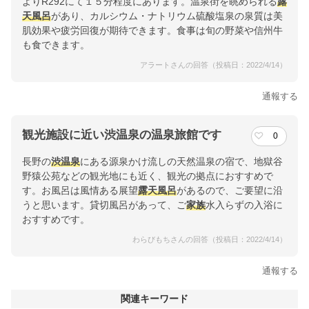
よりR292にて１５分程度にあります。温泉街を眺められる
露
天風呂
があり、カルシウム・ナトリウム硫酸塩泉の泉質は美
肌効果や疲労回復が期待できます。食事は旬の野菜や信州牛
も食できます。
アラートさんの回答（投稿日：2022/4/14）
通報する
観光施設に近い渋温泉の温泉旅館です
0
長野の
渋温泉
にある源泉かけ流しの天然温泉の宿で、地獄谷
野猿公苑などの観光地にも近く、観光の拠点におすすめで
す。お風呂は風情ある展望
露天風呂
があるので、ご要望に沿
うと思います。貸切風呂があって、ご
家族
水入らずの入浴に
おすすめです。
わらびもちさんの回答（投稿日：2022/4/14）
通報する
関連キーワード