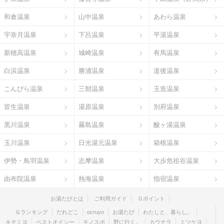
和倉温泉
山中温泉
あわら温泉
宇奈月温泉
下呂温泉
平湯温泉
新穂高温泉
城崎温泉
有馬温泉
白浜温泉
勝浦温泉
道後温泉
こんぴら温泉
三朝温泉
玉造温泉
皆生温泉
湯原温泉
別府温泉
黒川温泉
霧島温泉
酸ヶ湯温泉
玉川温泉
日光湯元温泉
箱根温泉
伊勢・鳥羽温泉
志摩温泉
大歩危祖谷温泉
由布院温泉
熱海温泉
指宿温泉
お湯たびとは
ご利用ガイド
Ｇポイント
Ｇランキング
だれどこ
ocruyo
お湯たび
わたしと、暮らし。
キテミヨ
ベストオイシー
モノスポ
野に行く。
カウナラ
ミツケヨ