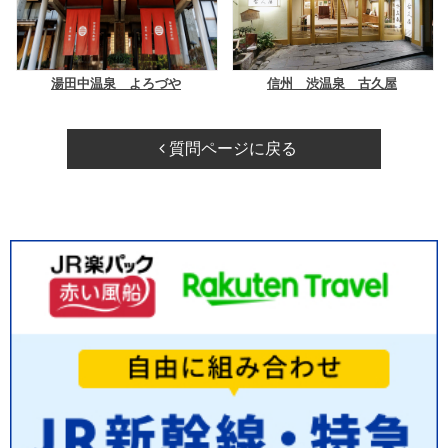
湯田中温泉 よろづや
信州 渋温泉 古久屋
質問ページに戻る