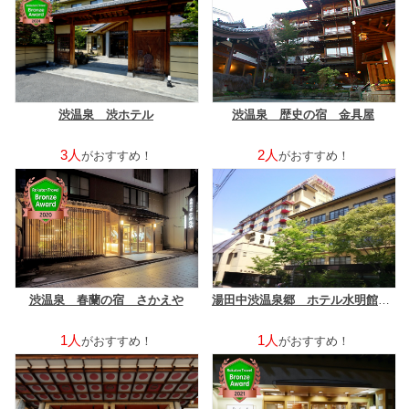
渋温泉 渋ホテル
渋温泉 歴史の宿 金具屋
3人
2人
がおすすめ！
がおすすめ！
渋温泉 春蘭の宿 さかえや
湯田中渋温泉郷 ホテル水明館（伊東園ホテルズ）
1人
1人
がおすすめ！
がおすすめ！