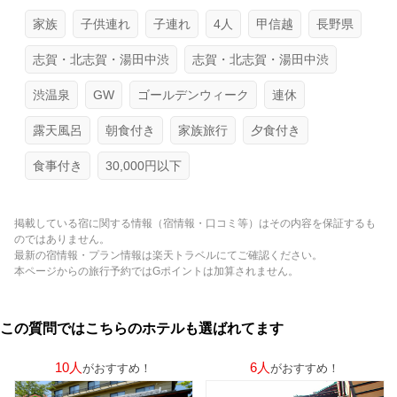
家族
子供連れ
子連れ
4人
甲信越
長野県
志賀・北志賀・湯田中渋
志賀・北志賀・湯田中渋
渋温泉
GW
ゴールデンウィーク
連休
露天風呂
朝食付き
家族旅行
夕食付き
食事付き
30,000円以下
掲載している宿に関する情報（宿情報・口コミ等）はその内容を保証するも
のではありません。
最新の宿情報・プラン情報は楽天トラベルにてご確認ください。
本ページからの旅行予約ではGポイントは加算されません。
この質問ではこちらのホテルも選ばれてます
10人
6人
がおすすめ！
がおすすめ！