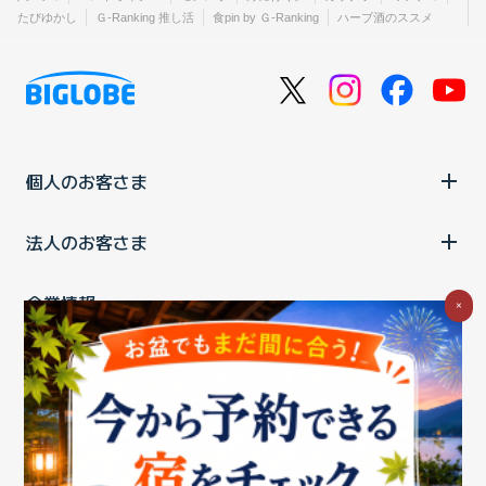
たびゆかし
Ｇ-Ranking 推し活
食pin by Ｇ-Ranking
ハーブ酒のススメ
個人のお客さま
法人のお客さま
企業情報
×
ご利用中の方
お問い合わせ
消費税の表示
ウェブアクセシビリティの取り組み
個人情報保護ポリシー
プライバシーポータル
Cookieポリシー
特定商取引法に基づく表記
情報セキュリティ基本方針