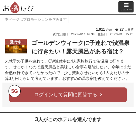
メニュー
本ページはプロモーションを含みます
1,911
27
View
人回答
質問公開日：2022/4/14 16:34
更新日：2022/4/15 15:28
ゴールデンウィークに子連れで渋温泉
受付中
に行きたい！露天風呂がある宿は？
未就学の子供を連れて、GW連休中に4人家族旅行で渋温泉に行きま
す。せっかくなので露天風呂と美味しい食事を堪能したい。今年はまだ
全然旅行できていなかったので、少し贅沢させたいから1人あたりの予
算3万円くらいで考えています。おすすめの温泉宿を教えてください。
5G
ログインして質問に回答する
3
人がこのホテルを選んでます