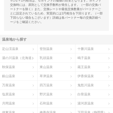
※1Ｇ＝1円相当は、Ｇポイントの価値の目安となります。ポイント
交換時には、原則として交換手数料が発生します。（一部の交換パ
ートナーを除く）また、交換レートや最低交換数量がパートナーご
とに設定されているため、実質的には1円相当を下回ります。（一部
下回らない場合もございます）詳細は各パートナー毎の交換詳細ペ
ージをご確認ください。
温泉地から探す
定山渓温泉
登別温泉
十勝川温泉
湯の川温泉（北海道）
乳頭温泉
鳴子温泉
秋保温泉
東山温泉
蔵王温泉
銀山温泉
草津温泉
伊香保温泉
万座温泉
四万温泉
鬼怒川温泉
塩原温泉
野沢温泉
白骨温泉
月岡温泉
石和温泉
湯河原温泉
伊東温泉
修善寺温泉
下田温泉（静岡県）