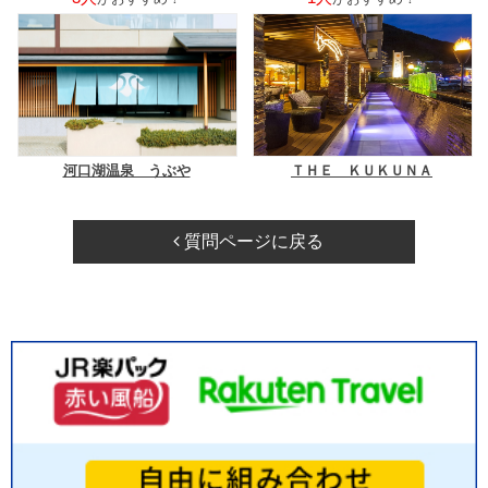
河口湖温泉 うぶや
ＴＨＥ ＫＵＫＵＮＡ
質問ページに戻る