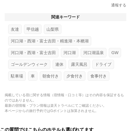
通報する
関連キーワード
友達
甲信越
山梨県
河口湖・西湖・富士吉田・精進湖・本栖湖
河口湖・西湖・富士吉田
河口湖
河口湖温泉
GW
ゴールデンウィーク
連休
露天風呂
ドライブ
駐車場
車
朝食付き
夕食付き
食事付き
掲載している宿に関する情報（宿情報・口コミ等）はその内容を保証するも
のではありません。
最新の宿情報・プラン情報は楽天トラベルにてご確認ください。
本ページからの旅行予約ではGポイントは加算されません。
この質問ではこちらのホテルも選ばれてます