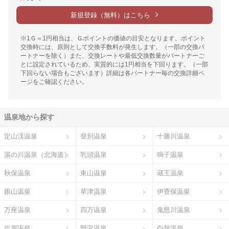
新規登録（無料）はこちら
※1Ｇ＝1円相当は、Ｇポイントの価値の目安となります。ポイント
交換時には、原則として交換手数料が発生します。（一部の交換パ
ートナーを除く）また、交換レートや最低交換数量がパートナーご
とに設定されているため、実質的には1円相当を下回ります。（一部
下回らない場合もございます）詳細は各パートナー毎の交換詳細ペ
ージをご確認ください。
温泉地から探す
定山渓温泉
登別温泉
十勝川温泉
湯の川温泉（北海道）
乳頭温泉
鳴子温泉
秋保温泉
東山温泉
蔵王温泉
銀山温泉
草津温泉
伊香保温泉
万座温泉
四万温泉
鬼怒川温泉
塩原温泉
野沢温泉
白骨温泉