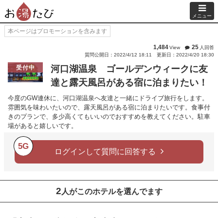
メニュー
本ページはプロモーションを含みます
1,484
25
View
人回答
質問公開日：2022/4/12 18:11
更新日：2022/4/20 18:30
河口湖温泉 ゴールデンウィークに友
受付中
達と露天風呂がある宿に泊まりたい！
今度のGW連休に、河口湖温泉へ友達と一緒にドライブ旅行をします。
雰囲気を味わいたいので、露天風呂がある宿に泊まりたいです。食事付
きのプランで、多少高くてもいいのでおすすめを教えてください。駐車
場があると嬉しいです。
5G
ログインして質問に回答する
2
人がこのホテルを選んでます