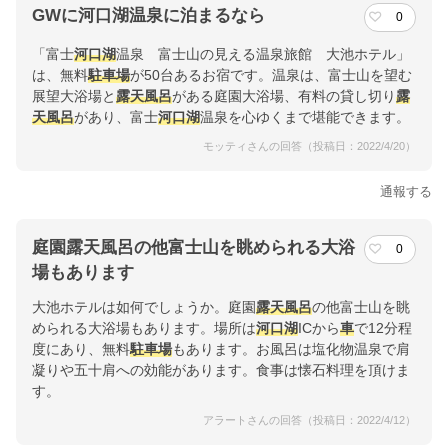
GWに河口湖温泉に泊まるなら
0
「富士
河口湖
温泉 富士山の見える温泉旅館 大池ホテル」
は、無料
駐車場
が50台あるお宿です。温泉は、富士山を望む
展望大浴場と
露天風呂
がある庭園大浴場、有料の貸し切り
露
天風呂
があり、富士
河口湖
温泉を心ゆくまで堪能できます。
モッティさんの回答（投稿日：2022/4/20）
通報する
庭園露天風呂の他富士山を眺められる大浴
0
場もあります
大池ホテルは如何でしょうか。庭園
露天風呂
の他富士山を眺
められる大浴場もあります。場所は
河口湖
ICから
車
で12分程
度にあり、無料
駐車場
もあります。お風呂は塩化物温泉で肩
凝りや五十肩への効能があります。食事は懐石料理を頂けま
す。
アラートさんの回答（投稿日：2022/4/12）