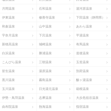
月岡温泉
石和温泉
湯河原温泉
伊東温泉
修善寺温泉
下田温泉（静岡県）
和倉温泉
山中温泉
あわら温泉
宇奈月温泉
下呂温泉
平湯温泉
新穂高温泉
城崎温泉
有馬温泉
白浜温泉
勝浦温泉
道後温泉
こんぴら温泉
三朝温泉
玉造温泉
皆生温泉
湯原温泉
別府温泉
黒川温泉
霧島温泉
酸ヶ湯温泉
玉川温泉
日光湯元温泉
箱根温泉
伊勢・鳥羽温泉
志摩温泉
大歩危祖谷温泉
由布院温泉
熱海温泉
指宿温泉