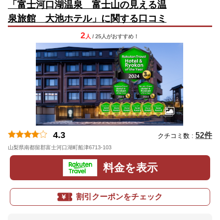
「富士河口湖温泉 富士山の見える温
泉旅館 大池ホテル」に関する口コミ
2
人
/ 25人
が
おすすめ！
4.3
52件
クチコミ数 :
山梨県南都留郡富士河口湖町船津6713-103
料金を表示
割引クーポンをチェック