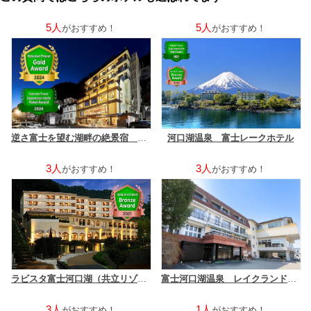
5人
5人
がおすすめ！
がおすすめ！
逆さ富士を望む湖畔の絶景宿 湖楽おんやど富士吟景
河口湖温泉 富士レークホテル
3人
3人
がおすすめ！
がおすすめ！
ラビスタ富士河口湖（共立リゾート）
富士河口湖温泉 レイクランドホテル みづのさと
3人
1人
がおすすめ！
がおすすめ！