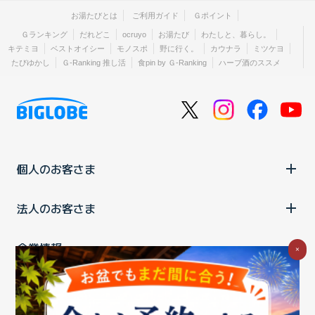
お湯たびとは
ご利用ガイド
Ｇポイント
Ｇランキング
だれどこ
ocruyo
お湯たび
わたしと、暮らし。
キテミヨ
ベストオイシー
モノスポ
野に行く。
カウナラ
ミツケヨ
たびゆかし
Ｇ-Ranking 推し活
食pin by Ｇ-Ranking
ハーブ酒のススメ
個人のお客さま
法人のお客さま
企業情報
×
ご利用中の方