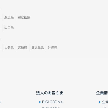
県
県
奈良県
和歌山県
県
山口県
県
県
大分県
宮崎県
鹿児島県
沖縄県
法人のお客さま
企業情
BIGLOBE biz.
企
ア