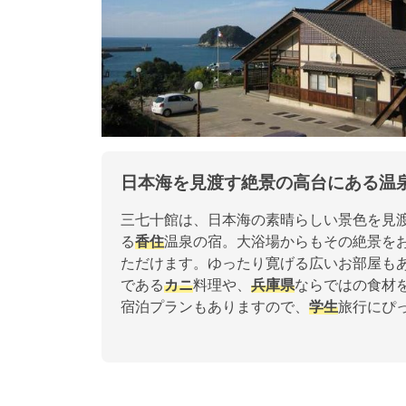
日本海を見渡す絶景の高台にある温
三七十館は、日本海の素晴らしい景色を見
る
香住
温泉の宿。大浴場からもその絶景を
ただけます。ゆったり寛げる広いお部屋も
である
カニ
料理や、
兵庫県
ならではの食材
宿泊プランもありますので、
学生
旅行にぴ