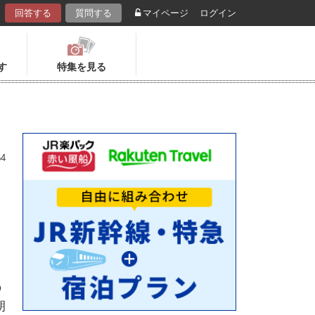
回答する
質問する
マイページ
ログイン
す
特集を見る
54
の
朝