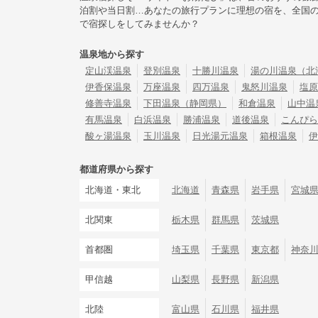
泊割や当日割…あなたの旅行プランに理想の宿を、全国
で宿探しをしてみませんか？
温泉地から探す
定山渓温泉
登別温泉
十勝川温泉
湯の川温泉（北
伊香保温泉
万座温泉
四万温泉
鬼怒川温泉
塩原
修善寺温泉
下田温泉（静岡県）
和倉温泉
山中温
有馬温泉
白浜温泉
勝浦温泉
道後温泉
こんぴら
酸ヶ湯温泉
玉川温泉
日光湯元温泉
箱根温泉
伊
都道府県から探す
北海道・東北
北海道
青森県
岩手県
宮城
北関東
栃木県
群馬県
茨城県
首都圏
埼玉県
千葉県
東京都
神奈
甲信越
山梨県
長野県
新潟県
北陸
富山県
石川県
福井県