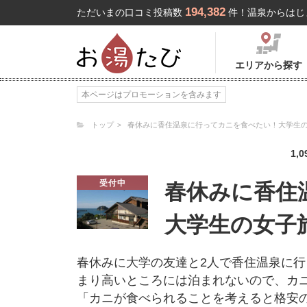
194,382
ただいまの口コミ投稿数
件！温泉からはじ
エリアから探す
本ページはプロモーションを含みます
トップ
春休みに香住温泉に行ってカニを食べたい！大学生
1,0
受付中
春休みに香住
大学生の女子
春休みに大学の友達と2人で香住温泉に
まり高いところには泊まれないので、カニが出
「カニが食べられることを考えると格安