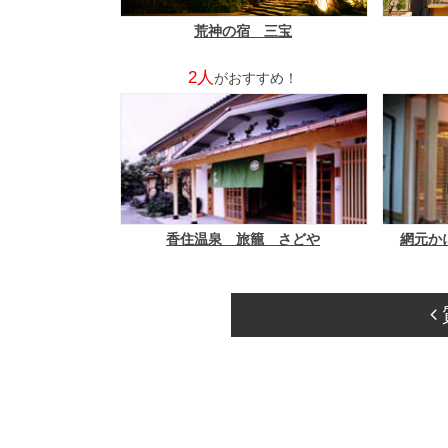
荒神の宿 三宝
2人
がおすすめ！
香住温泉 旅籠 さどや
網元か