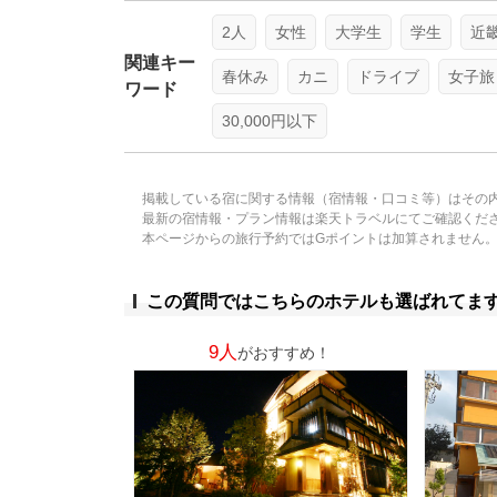
2人
女性
大学生
学生
近
関連キー
春休み
カニ
ドライブ
女子旅
ワード
30,000円以下
掲載している宿に関する情報（宿情報・口コミ等）はその
最新の宿情報・プラン情報は楽天トラベルにてご確認くだ
本ページからの旅行予約ではGポイントは加算されません
この質問ではこちらのホテルも選ばれてま
9人
がおすすめ！