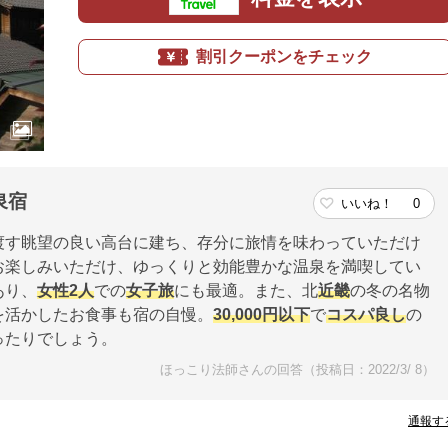
割引クーポンをチェック
泉宿
いいね！
0
渡す眺望の良い高台に建ち、存分に旅情を味わっていただけ
お楽しみいただけ、ゆっくりと効能豊かな温泉を満喫してい
あり、
女性
2人
での
女子旅
にも最適。また、北
近畿
の冬の名物
を活かしたお食事も宿の自慢。
30,000円以下
で
コスパ良し
の
ったりでしょう。
ほっこり法師さんの回答（投稿日：2022/3/ 8）
通報す