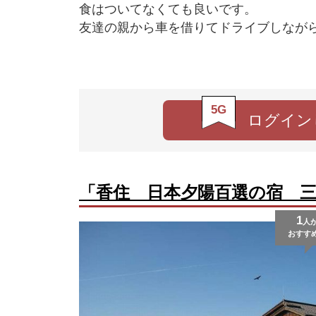
食はついてなくても良いです。
友達の親から車を借りてドライブしなが
5G
ログイン
「香住 日本夕陽百選の宿 
1
人
おすす