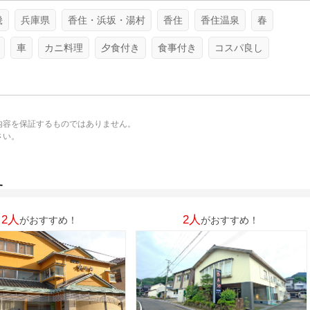
畿
兵庫県
香住・浜坂・湯村
香住
香住温泉
春
車
カニ料理
夕食付き
食事付き
コスパ良し
内容を保証するものではありません。
さい。
。
す
2人
2人
がおすすめ！
がおすすめ！