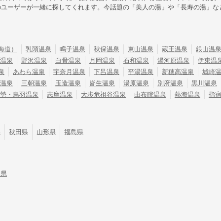
のユーザーが一緒に探してくれます。今話題の「美人の湯」や「長寿の湯」な
海道）
乳頭温泉
鳴子温泉
秋保温泉
東山温泉
蔵王温泉
銀山温
温泉
野沢温泉
白骨温泉
月岡温泉
石和温泉
湯河原温泉
伊東温
泉
あわら温泉
宇奈月温泉
下呂温泉
平湯温泉
新穂高温泉
城崎
温泉
三朝温泉
玉造温泉
皆生温泉
湯原温泉
別府温泉
黒川温泉
勢・鳥羽温泉
志摩温泉
大歩危祖谷温泉
由布院温泉
熱海温泉
指
県
秋田県
山形県
福島県
川県