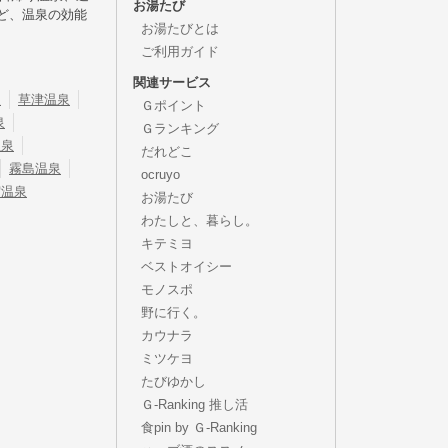
お湯たび
ど、温泉の効能
お湯たびとは
ご利用ガイド
関連サービス
泉
草津温泉
Ｇポイント
泉
Ｇランキング
温泉
だれどこ
霧島温泉
ocruyo
宿温泉
お湯たび
わたしと、暮らし。
キテミヨ
ベストオイシー
モノスポ
野に行く。
カウナラ
ミツケヨ
たびゆかし
Ｇ-Ranking 推し活
食pin by Ｇ-Ranking