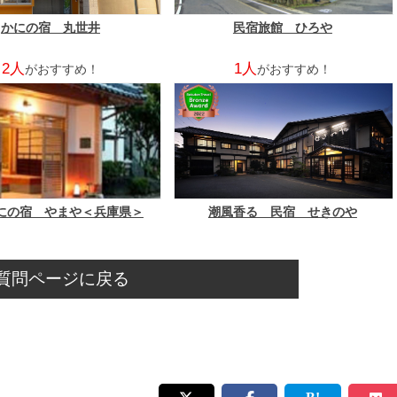
かにの宿 丸世井
民宿旅館 ひろや
2人
1人
がおすすめ！
がおすすめ！
にの宿 やまや＜兵庫県＞
潮風香る 民宿 せきのや
質問ページに戻る