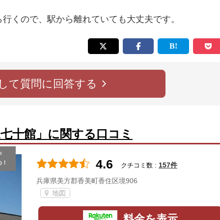
ら行くので、駅から離れていても大丈夫です。
して質問に回答する
三七十館」に関する口コミ
が
4.6
め！
157件
クチコミ数 :
兵庫県美方郡香美町香住区境906
地図
料金を表示