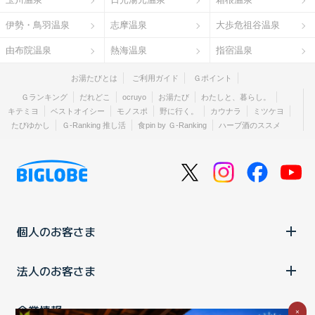
伊勢・鳥羽温泉
志摩温泉
大歩危祖谷温泉
由布院温泉
熱海温泉
指宿温泉
お湯たびとは
ご利用ガイド
Ｇポイント
Ｇランキング
だれどこ
ocruyo
お湯たび
わたしと、暮らし。
キテミヨ
ベストオイシー
モノスポ
野に行く。
カウナラ
ミツケヨ
たびゆかし
Ｇ-Ranking 推し活
食pin by Ｇ-Ranking
ハーブ酒のススメ
個人のお客さま
法人のお客さま
企業情報
×