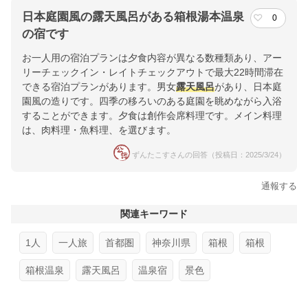
日本庭園風の露天風呂がある箱根湯本温泉
0
の宿です
お一人用の宿泊プランは夕食内容が異なる数種類あり、アー
リーチェックイン・レイトチェックアウトで最大22時間滞在
できる宿泊プランがあります。男女
露天風呂
があり、日本庭
園風の造りです。四季の移ろいのある庭園を眺めながら入浴
することができます。夕食は創作会席料理です。メイン料理
は、肉料理・魚料理、を選びます。
ずんたこすさんの回答（投稿日：2025/3/24）
通報する
関連キーワード
1人
一人旅
首都圏
神奈川県
箱根
箱根
箱根温泉
露天風呂
温泉宿
景色