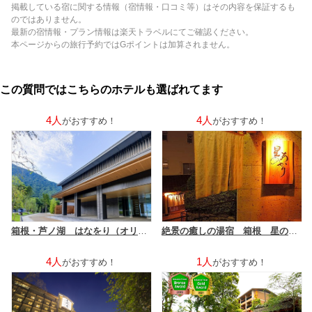
掲載している宿に関する情報（宿情報・口コミ等）はその内容を保証するも
のではありません。
最新の宿情報・プラン情報は楽天トラベルにてご確認ください。
本ページからの旅行予約ではGポイントは加算されません。
この質問ではこちらのホテルも選ばれてます
4人
4人
がおすすめ！
がおすすめ！
箱根・芦ノ湖 はなをり（オリックスホテルズ＆リゾーツ）
絶景の癒しの湯宿 箱根 星のあかり
4人
1人
がおすすめ！
がおすすめ！