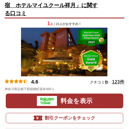
宿 ホテルマイユクール祥月」に関す
る口コミ
1
人
/ 21人
が
おすすめ！
4.6
123件
クチコミ数 :
神奈川県足柄下郡箱根町湯本468-1
料金を表示
割引クーポンをチェック