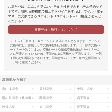
お湯たびは、みんなが選んだホテルを検索できるホテル予約サイ
トです。質問/回答機能で相互アドバイスをすれば、マイル・電子
マネーに交換できるＧポイント(1Ｇポイント＝1円相当)がどんど
んたまる！
新規登録（無料）はこちら
※1Ｇ＝1円相当は、Ｇポイントの価値の目安となります。ポイント
交換時には、原則として交換手数料が発生します。（一部の交換パ
ートナーを除く）また、交換レートや最低交換数量がパートナーご
とに設定されているため、実質的には1円相当を下回ります。（一部
下回らない場合もございます）詳細は各パートナー毎の交換詳細ペ
ージをご確認ください。
温泉地から探す
定山渓温泉
登別温泉
十勝川温泉
湯の川温泉（北海道）
乳頭温泉
鳴子温泉
秋保温泉
東山温泉
蔵王温泉