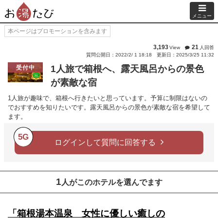
メニュー
本ページはプロモーションを含みます
3,193
21
View
人回答
質問公開日：2022/2/ 1 18:18
更新日：2025/3/25 11:32
1人旅で箱根へ、露天風呂からの景色
受付中
が素敵な宿
1人旅が趣味で、箱根へ行きたいと思っています。予算に制限はないの
でおすすめを知りたいです。露天風呂からの景色が素敵な宿を希望して
ます。
5G
ログインして質問に回答する
1
人がこのホテルを選んでます
「箱根湯本温泉 女性に優しい癒しの