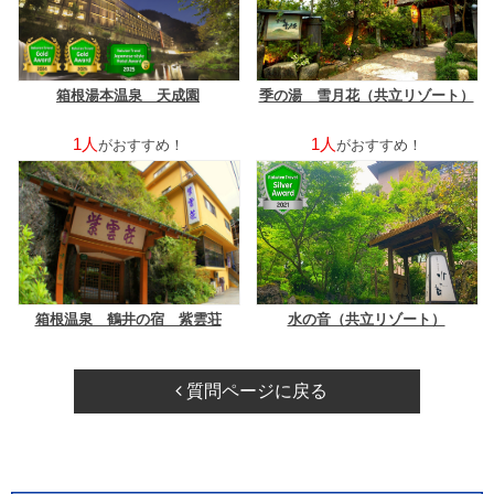
箱根湯本温泉 天成園
季の湯 雪月花（共立リゾート）
1人
1人
がおすすめ！
がおすすめ！
箱根温泉 鶴井の宿 紫雲荘
水の音（共立リゾート）
質問ページに戻る