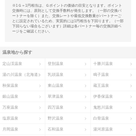
※1Ｇ＝1円相当は、Ｇポイントの価値の目安となります。ポイント
交換時には、原則として交換手数料が発生します。（一部の交換パ
ートナーを除く）また、交換レートや最低交換数量がパートナーご
とに設定されているため、実質的には1円相当を下回ります。（一部
下回らない場合もございます）詳細は各パートナー毎の交換詳細ペ
ージをご確認ください。
温泉地から探す
定山渓温泉
登別温泉
十勝川温泉
湯の川温泉（北海道）
乳頭温泉
鳴子温泉
秋保温泉
東山温泉
蔵王温泉
銀山温泉
草津温泉
伊香保温泉
万座温泉
四万温泉
鬼怒川温泉
塩原温泉
野沢温泉
白骨温泉
月岡温泉
石和温泉
湯河原温泉