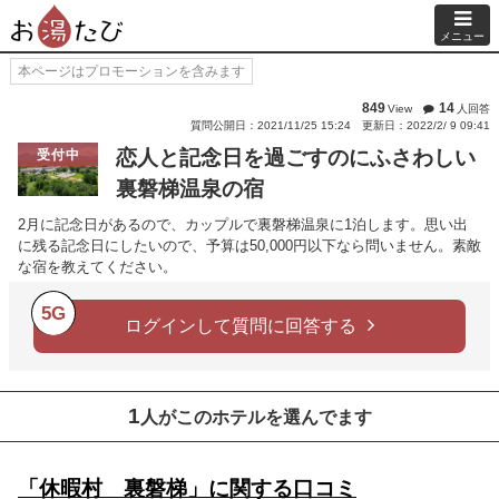
メニュー
本ページはプロモーションを含みます
849
14
View
人回答
質問公開日：2021/11/25 15:24
更新日：2022/2/ 9 09:41
恋人と記念日を過ごすのにふさわしい
受付中
裏磐梯温泉の宿
2月に記念日があるので、カップルで裏磐梯温泉に1泊します。思い出
に残る記念日にしたいので、予算は50,000円以下なら問いません。素敵
な宿を教えてください。
5G
ログインして質問に回答する
1
人がこのホテルを選んでます
「休暇村 裏磐梯」に関する口コミ