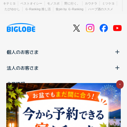
キテミヨ
ベストオイシー
モノスポ
野に行く。
カウナラ
ミツケヨ
たびゆかし
Ｇ-Ranking 推し活
食pin by Ｇ-Ranking
ハーブ酒のススメ
個人のお客さま
法人のお客さま
企業情報
×
ご利用中の方
お問い合わせ
消費税の表示
ウェブアクセシビリティの取り組み
個人情報保護ポリシー
プライバシーポータル
Cookieポリシー