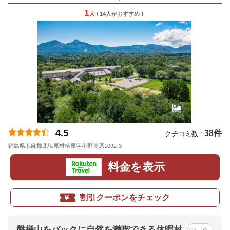
1
人
/ 14人
が
おすすめ！
4.5
38件
クチコミ数 :
福島県耶麻郡北塩原村桧原字小野川原1092-3
料金を表示
割引クーポンをチェック
磐梯山をバックに自然を満喫できる休暇村