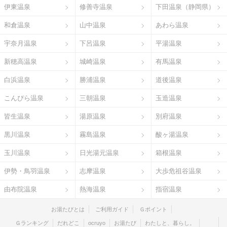
伊東温泉
修善寺温泉
下田温泉（静岡県）
和倉温泉
山中温泉
あわら温泉
宇奈月温泉
下呂温泉
平湯温泉
新穂高温泉
城崎温泉
有馬温泉
白浜温泉
勝浦温泉
道後温泉
こんぴら温泉
三朝温泉
玉造温泉
皆生温泉
湯原温泉
別府温泉
黒川温泉
霧島温泉
酸ヶ湯温泉
玉川温泉
日光湯元温泉
箱根温泉
伊勢・鳥羽温泉
志摩温泉
大歩危祖谷温泉
由布院温泉
熱海温泉
指宿温泉
お湯たびとは
ご利用ガイド
Ｇポイント
Ｇランキング
だれどこ
ocruyo
お湯たび
わたしと、暮らし。