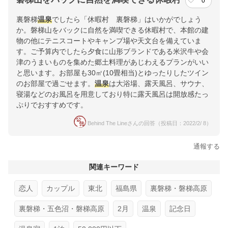
0
裏磐梯
温泉
でしたら「休暇村 裏磐梯」はいかがでしょう
か。磐梯山をバックに自然を満喫できる休暇村で、本館の建
物の他にテニスコートやキャンプ場や天文台を備えていま
す。ご予算内でしたら夕食に山形ブランドである米沢牛や会
津のうまいものを集めた郷土料理があじわえるプランがいい
と思います。お部屋も30㎡(10畳相当)とゆったりしたツイン
のお部屋で過ごせます。
温泉
は大浴場、露天風呂、サウナ、
寝湯などのお風呂を用意しており特に露天風呂は開放感たっ
ぷりでおすすめです。
Behind The Lineさんの回答（投稿日：2022/2/ 8）
通報する
関連キーワード
恋人
カップル
東北
福島県
裏磐梯・磐梯高原
裏磐梯・五色沼・磐梯高原
2月
温泉
記念日