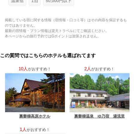
温泉宿
1泊
50,000円以下
掲載している宿に関する情報（宿情報・口コミ等）はその内容を保証するも
のではありません。
最新の宿情報・プラン情報は楽天トラベルにてご確認ください。
本ページからの旅行予約ではGポイントは加算されません。
この質問ではこちらのホテルも選ばれてます
10人
2人
がおすすめ！
がおすすめ！
裏磐梯高原ホテル
裏磐梯温泉 ゆ乃宿 湯流里
1人
がおすすめ！