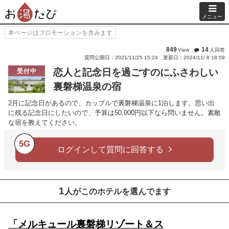
メニュー
本ページはプロモーションを含みます
849
14
View
人回答
質問公開日：2021/11/25 15:24
更新日：2024/11/ 8 18:59
恋人と記念日を過ごすのにふさわしい
受付中
裏磐梯温泉の宿
2月に記念日があるので、カップルで裏磐梯温泉に1泊します。思い出
に残る記念日にしたいので、予算は50,000円以下なら問いません。素敵
な宿を教えてください。
5G
ログインして質問に回答する
1
人がこのホテルを選んでます
「メルキュール裏磐梯リゾート＆ス