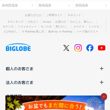
由布院温泉
熱海温泉
指宿温泉
お湯たびとは
ご利用ガイド
Ｇポイント
Ｇランキング
だれどこ
ocruyo
お湯たび
わたしと、暮らし。
キテミヨ
ベストオイシー
モノスポ
野に行く。
カウナラ
ミツケヨ
たびゆかし
Ｇ-Ranking 推し活
食pin by Ｇ-Ranking
ハーブ酒のススメ
個人のお客さま
法人のお客さま
企業情報
×
ご利用中の方