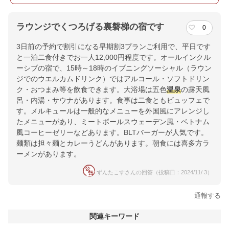
ラウンジでくつろげる裏磐梯の宿です
0
3日前の予約で割引になる早期割3プランご利用で、平日です
と一泊二食付きでお一人12,000円程度です。オールインクル
ーシブの宿で、15時～18時のイブニングソーシャル（ラウン
ジでのウエルカムドリンク）ではアルコール・ソフトドリン
ク・おつまみ等を飲食できます。大浴場は五色
温泉
の露天風
呂・内湯・サウナがあります。食事は二食ともビュッフェで
す。メルキュールは一般的なメニューを外国風にアレンジし
たメニューがあり、ミートボールスウェーデン風・ベトナム
風コーヒーゼリーなどあります。BLTバーガーが人気です。
麺類は担々麺とカレーうどんがあります。朝食には喜多方ラ
ーメンがあります。
ずんたこすさんの回答（投稿日：2024/11/ 3）
通報する
関連キーワード