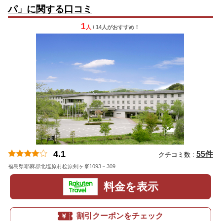
パ」に関する口コミ
1
人
/ 14人
が
おすすめ！
4.1
55件
クチコミ数 :
福島県耶麻郡北塩原村桧原剣ヶ峯1093－309
料金を表示
割引クーポンをチェック