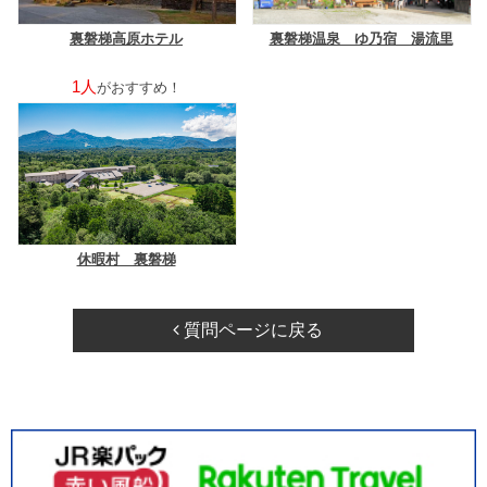
裏磐梯高原ホテル
裏磐梯温泉 ゆ乃宿 湯流里
1人
がおすすめ！
休暇村 裏磐梯
質問ページに戻る