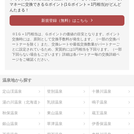
マネーに交換できるＧポイント(1Ｇポイント＝1円相当)がどんど
んたまる！
新規登録（無料）はこちら
※1Ｇ＝1円相当は、Ｇポイントの価値の目安となります。ポイント
交換時には、原則として交換手数料が発生します。（一部の交換パ
ートナーを除く）また、交換レートや最低交換数量がパートナーご
とに設定されているため、実質的には1円相当を下回ります。（一部
下回らない場合もございます）詳細は各パートナー毎の交換詳細ペ
ージをご確認ください。
温泉地から探す
定山渓温泉
登別温泉
十勝川温泉
湯の川温泉（北海道）
乳頭温泉
鳴子温泉
秋保温泉
東山温泉
蔵王温泉
銀山温泉
草津温泉
伊香保温泉