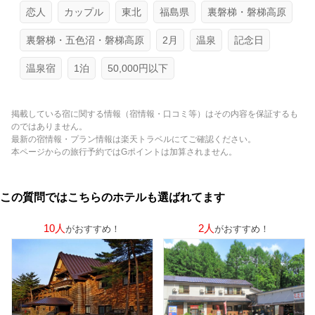
恋人
カップル
東北
福島県
裏磐梯・磐梯高原
裏磐梯・五色沼・磐梯高原
2月
温泉
記念日
温泉宿
1泊
50,000円以下
掲載している宿に関する情報（宿情報・口コミ等）はその内容を保証するも
のではありません。
最新の宿情報・プラン情報は楽天トラベルにてご確認ください。
本ページからの旅行予約ではGポイントは加算されません。
この質問ではこちらのホテルも選ばれてます
10人
2人
がおすすめ！
がおすすめ！