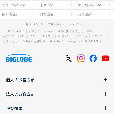
伊勢・鳥羽温泉
志摩温泉
大歩危祖谷温泉
由布院温泉
熱海温泉
指宿温泉
お湯たびとは
ご利用ガイド
Ｇポイント
Ｇランキング
だれどこ
ocruyo
お湯たび
わたしと、暮らし。
キテミヨ
ベストオイシー
モノスポ
野に行く。
カウナラ
ミツケヨ
たびゆかし
Ｇ-Ranking 推し活
食pin by Ｇ-Ranking
ハーブ酒のススメ
個人のお客さま
法人のお客さま
企業情報