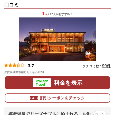
口コミ
1
人
/ 17人
が
おすすめ！
3.7
99件
クチコミ数 :
佐賀県嬉野市嬉野町下宿乙2091
料金を表示
割引クーポンをチェック
嬉野温泉でリーズナブルに泊まれる、お勧
0