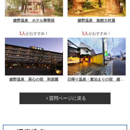
嬉野温泉 ホテル華翠苑
嬉野温泉 旅館大村屋
1人
1人
がおすすめ！
がおすすめ！
嬉野温泉 茶心の宿 和楽園
日帰り温泉・素泊まりの宿 嬉野温泉 ことぶき屋
質問ページに戻る