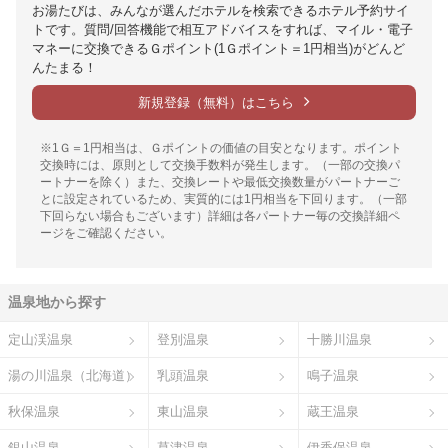
お湯たびは、みんなが選んだホテルを検索できるホテル予約サイ
トです。質問/回答機能で相互アドバイスをすれば、マイル・電子
マネーに交換できるＧポイント(1Ｇポイント＝1円相当)がどんど
んたまる！
新規登録（無料）はこちら
※1Ｇ＝1円相当は、Ｇポイントの価値の目安となります。ポイント
交換時には、原則として交換手数料が発生します。（一部の交換パ
ートナーを除く）また、交換レートや最低交換数量がパートナーご
とに設定されているため、実質的には1円相当を下回ります。（一部
下回らない場合もございます）詳細は各パートナー毎の交換詳細ペ
ージをご確認ください。
温泉地から探す
定山渓温泉
登別温泉
十勝川温泉
湯の川温泉（北海道）
乳頭温泉
鳴子温泉
秋保温泉
東山温泉
蔵王温泉
銀山温泉
草津温泉
伊香保温泉