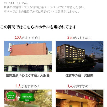
のではありません。
最新の宿情報・プラン情報は楽天トラベルにてご確認ください。
本ページからの旅行予約ではGポイントは加算されません。
この質問ではこちらのホテルも選ばれてます
10人
2人
がおすすめ！
がおすすめ！
嬉野温泉「心ほぐす宿」入船荘
佐賀牛の宿 光陽閣
1人
1人
がおすすめ！
がおすすめ！