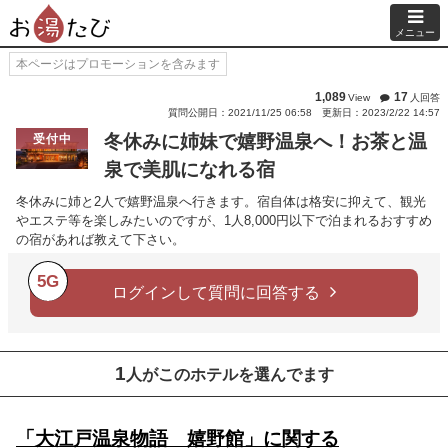
メニュー
本ページはプロモーションを含みます
1,089
17
View
人回答
質問公開日：2021/11/25 06:58
更新日：2023/2/22 14:57
冬休みに姉妹で嬉野温泉へ！お茶と温
受付中
泉で美肌になれる宿
冬休みに姉と2人で嬉野温泉へ行きます。宿自体は格安に抑えて、観光
やエステ等を楽しみたいのですが、1人8,000円以下で泊まれるおすすめ
の宿があれば教えて下さい。
5G
ログインして質問に回答する
1
人がこのホテルを選んでます
「大江戸温泉物語 嬉野館」に関する