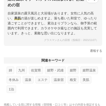
めの宿
自家源泉の露天風呂と大浴場があります。女性に人気の高
い、
美肌
の湯が楽しめますよ。落ち着いた和室で、ゆったり
過ごすことができますし、素泊まりプランなら、御予算の範
囲内で利用できます。カラオケやタ級などの施設も充実して
います。きっと、素敵な思い出になりますよ。
グラスマンさんの回答（投稿日：2021/11/27）
通報する
関連キーワード
姉
九州
佐賀県
嬉野・武雄
嬉野
嬉野温泉
冬休み
温泉
エステ
温泉宿
格安
美肌
1泊
掲載している宿に関する情報（宿情報・口コミ等）はその内容を保証するも