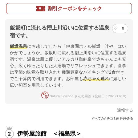
割引クーポンをチェック
飯坂町に流れる摺上川沿いに位置する温泉
0
宿です。
飯坂温泉
にお越しでしたら「伊東園ホテル飯坂 叶や」はい
かがでしょうか。飯坂町に流れる摺上川沿いに位置する温泉
宿です。温泉は肌に優しいアルカリ単純泉で赤ちゃんにも安
心。広くゆったりした大浴場でリフレッシュできます。食事
は季節の味覚を取り入れた種類豊富なバイキングで2食付き
でご予算内で利用できます。お部屋も
赤ちゃん連れ
に嬉しい
広い和室を用意しています。
Natural Science さんの回答（投稿日：2023/11/18）
通報する
すべてのクチコミ(6 件)をみる
伊勢屋旅館 ＜福島県＞