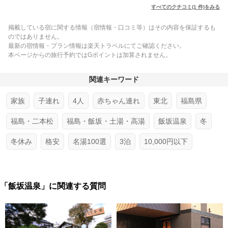
すべてのクチコミ(1 件)をみる
掲載している宿に関する情報（宿情報・口コミ等）はその内容を保証するも
のではありません。
最新の宿情報・プラン情報は楽天トラベルにてご確認ください。
本ページからの旅行予約ではGポイントは加算されません。
関連キーワード
家族
子連れ
4人
赤ちゃん連れ
東北
福島県
福島・二本松
福島・飯坂・土湯・高湯
飯坂温泉
冬
冬休み
格安
名湯100選
3泊
10,000円以下
「飯坂温泉」に関連する質問