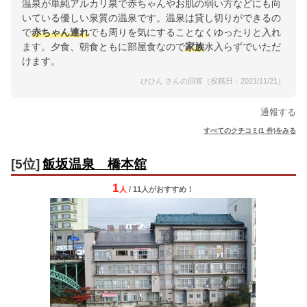
温泉が単純アルカリ泉で赤ちゃんやお肌の弱い方などにも向
いている優しい泉質の温泉です。温泉は貸し切りができるの
で
赤ちゃん連れ
でも周りを気にすることなくゆったりと入れ
ます。夕食、朝食ともに部屋食なので
家族
水入らずでいただ
けます。
ひひん さんの回答（投稿日：2021/11/21）
通報する
すべてのクチコミ(1 件)をみる
[5位]
飯坂温泉 橋本舘
1
人
/ 11人
が
おすすめ！