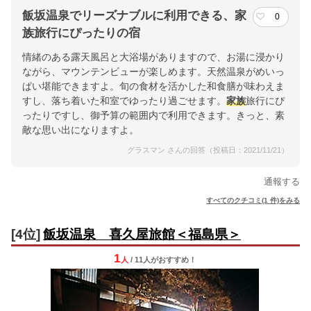
飯坂温泉でリーズナブルに利用できる、家
0
族旅行にぴったりの宿
情緒のある露天風呂と大浴場がありますので、お湯に浸かり
ながら、マウンテンビューが楽しめます。天然温泉がめいっ
ぱい堪能できますよ。旬の食材を活かした和食膳が味わえま
すし、落ち着いた和室でゆったり過ごせます。
家族
旅行にぴ
ったりですし、御予算の範囲内で利用できます。きっと、素
敵な思い出になりますよ。
グラスマン さんの回答（投稿日：2021/11/21）
通報する
すべてのクチコミ(1 件)をみる
[4位]
飯坂温泉 喜久屋旅館＜福島県＞
1
人
/ 11人
が
おすすめ！