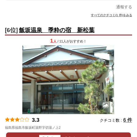
通報する
すべてのクチコミ(1 件)をみる
[6位]
飯坂温泉 季粋の宿 新松葉
1
人
/ 11人
が
おすすめ！
3.3
6 件
クチコミ数 :
福島県福島市飯坂町湯野字切湯ノ上2
地図