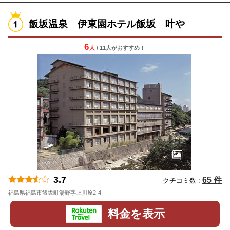
飯坂温泉 伊東園ホテル飯坂 叶や
6
人
/ 11人
が
おすすめ！
3.7
65 件
クチコミ数 :
福島県福島市飯坂町湯野字上川原2-4
地図
料金を表示