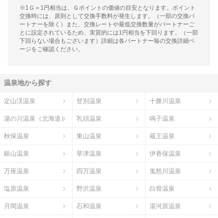
※1Ｇ＝1円相当は、Ｇポイントの価値の目安となります。ポイント
交換時には、原則として交換手数料が発生します。（一部の交換パ
ートナーを除く）また、交換レートや最低交換数量がパートナーご
とに設定されているため、実質的には1円相当を下回ります。（一部
下回らない場合もございます）詳細は各パートナー毎の交換詳細ペ
ージをご確認ください。
温泉地から探す
定山渓温泉
登別温泉
十勝川温泉
湯の川温泉（北海道）
乳頭温泉
鳴子温泉
秋保温泉
東山温泉
蔵王温泉
銀山温泉
草津温泉
伊香保温泉
万座温泉
四万温泉
鬼怒川温泉
塩原温泉
野沢温泉
白骨温泉
月岡温泉
石和温泉
湯河原温泉