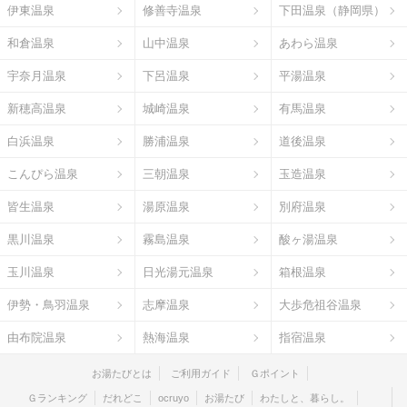
伊東温泉
修善寺温泉
下田温泉（静岡県）
和倉温泉
山中温泉
あわら温泉
宇奈月温泉
下呂温泉
平湯温泉
新穂高温泉
城崎温泉
有馬温泉
白浜温泉
勝浦温泉
道後温泉
こんぴら温泉
三朝温泉
玉造温泉
皆生温泉
湯原温泉
別府温泉
黒川温泉
霧島温泉
酸ヶ湯温泉
玉川温泉
日光湯元温泉
箱根温泉
伊勢・鳥羽温泉
志摩温泉
大歩危祖谷温泉
由布院温泉
熱海温泉
指宿温泉
お湯たびとは
ご利用ガイド
Ｇポイント
Ｇランキング
だれどこ
ocruyo
お湯たび
わたしと、暮らし。