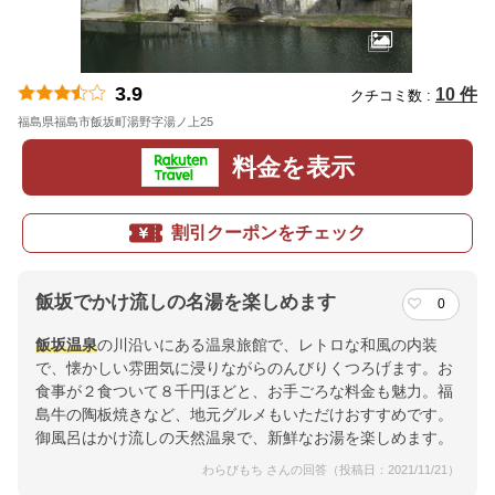
3.9
10 件
クチコミ数 :
福島県福島市飯坂町湯野字湯ノ上25
地図
料金を表示
割引クーポンをチェック
飯坂でかけ流しの名湯を楽しめます
0
飯坂温泉
の川沿いにある温泉旅館で、レトロな和風の内装
で、懐かしい雰囲気に浸りながらのんびりくつろげます。お
食事が２食ついて８千円ほどと、お手ごろな料金も魅力。福
島牛の陶板焼きなど、地元グルメもいただけおすすめです。
御風呂はかけ流しの天然温泉で、新鮮なお湯を楽しめます。
わらびもち さんの回答（投稿日：2021/11/21）