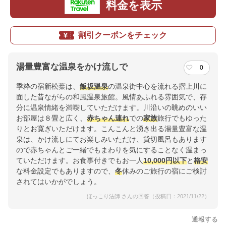
料金を表示
割引クーポンをチェック
湯量豊富な温泉をかけ流しで
0
季粋の宿新松葉は、
飯坂温泉
の温泉街中心を流れる摺上川に
面した昔ながらの和風温泉旅館。風情あふれる雰囲気で、存
分に温泉情緒を満喫していただけます。川沿いの眺めのいい
お部屋は８畳と広く、
赤ちゃん連れ
での
家族
旅行でもゆった
りとお寛ぎいただけます。こんこんと湧き出る湯量豊富な温
泉は、かけ流しにてお楽しみいただけ、貸切風呂もあります
ので赤ちゃんとご一緒でもまわりを気にすることなく温まっ
ていただけます。お食事付きでもお一人
10,000円以下
と
格安
な料金設定でもありますので、
冬
休みのご旅行の宿にご検討
されてはいかがでしょう。
ほっこり法師 さんの回答（投稿日：2021/11/22）
通報する