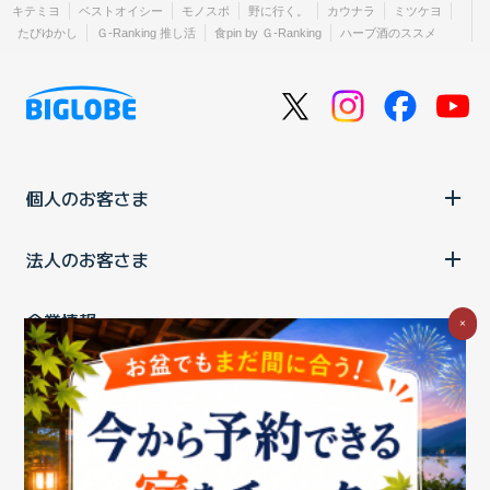
キテミヨ
ベストオイシー
モノスポ
野に行く。
カウナラ
ミツケヨ
たびゆかし
Ｇ-Ranking 推し活
食pin by Ｇ-Ranking
ハーブ酒のススメ
個人のお客さま
法人のお客さま
企業情報
×
ご利用中の方
お問い合わせ
消費税の表示
ウェブアクセシビリティの取り組み
個人情報保護ポリシー
プライバシーポータル
Cookieポリシー