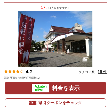
1
人
/ 11人
が
おすすめ！
4.2
19 件
クチコミ数 :
福島県福島市飯坂町西堀切22
地図
料金を表示
割引クーポンをチェック