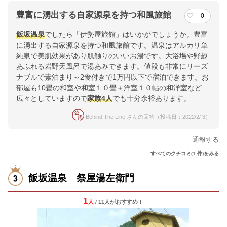
豊富に湧出する自家源泉を持つ和風旅館
0
飯坂温泉
でしたら「伊勢屋旅館」はいかがでしょうか。豊富
に湧出する自家源泉を持つ和風旅館です。温泉はアルカリ単
純泉で美肌効果があり肌触りのいいお湯です。大浴場や野趣
あふれる岩野天風呂で湯あみできます。値段も非常にリーズ
ナブルで素泊まり～2食付きで1万円以下で宿泊できます。お
部屋も10畳の和室や和室１０畳＋洋室１０帖の和洋室など
広々としていますので
家族
4人
でも十分余裕あります。
Behind The Line さんの回答（投稿日：2022/2/ 3）
通報する
すべてのクチコミ(1 件)をみる
飯坂温泉 祭屋湯左衛門
1
人
/ 11人
が
おすすめ！