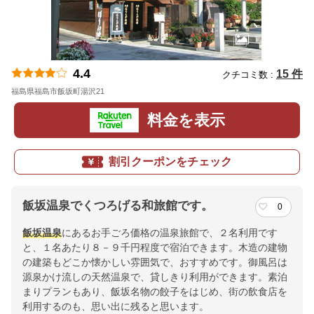
4.4
15 件
クチコミ数 :
福島県福島市飯坂町湯沢21
地図
料金を表示
割引クーポンをチェック
飯坂温泉でくつろげる和旅館です。
0
飯坂温泉
にあるお手ごろ価格の温泉旅館で、２名利用です
と、１名あたり８－９千円程度で宿泊できます。木造の建物
の建築もどこか懐かしい雰囲気で、おすすめです。御風呂は
源泉かけ流しの天然温泉で、貸しきり利用ができます。素泊
まりプランもあり、飯坂名物の餃子をはじめ、街の飲食店を
利用するのも、思い出に残ると思います。