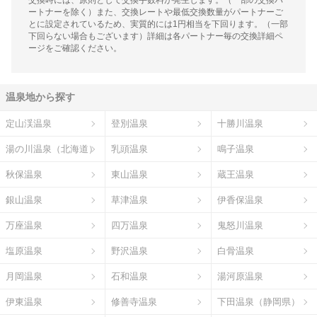
ートナーを除く）また、交換レートや最低交換数量がパートナーご
とに設定されているため、実質的には1円相当を下回ります。（一部
下回らない場合もございます）詳細は各パートナー毎の交換詳細ペ
ージをご確認ください。
温泉地から探す
定山渓温泉
登別温泉
十勝川温泉
湯の川温泉（北海道）
乳頭温泉
鳴子温泉
秋保温泉
東山温泉
蔵王温泉
銀山温泉
草津温泉
伊香保温泉
万座温泉
四万温泉
鬼怒川温泉
塩原温泉
野沢温泉
白骨温泉
月岡温泉
石和温泉
湯河原温泉
伊東温泉
修善寺温泉
下田温泉（静岡県）