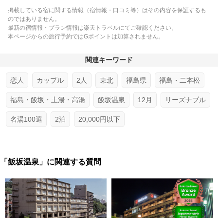
掲載している宿に関する情報（宿情報・口コミ等）はその内容を保証するも
のではありません。
最新の宿情報・プラン情報は楽天トラベルにてご確認ください。
本ページからの旅行予約ではGポイントは加算されません。
関連キーワード
恋人
カップル
2人
東北
福島県
福島・二本松
福島・飯坂・土湯・高湯
飯坂温泉
12月
リーズナブル
名湯100選
2泊
20,000円以下
「飯坂温泉」に関連する質問