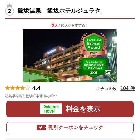
飯坂温泉 飯坂ホテルジュラク
5
人
/ 20人
が
おすすめ！
4.4
104 件
クチコミ数 :
福島県福島市飯坂町字西滝の町27
地図
料金を表示
割引クーポンをチェック