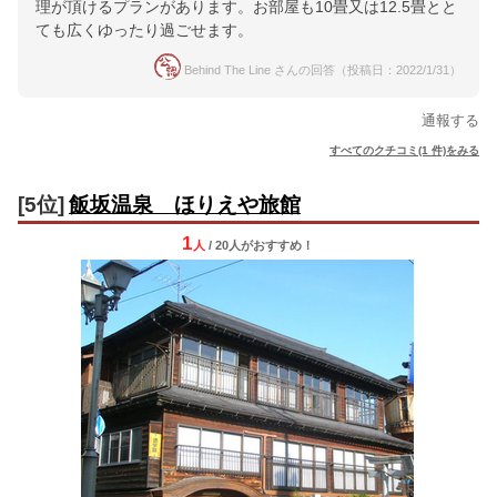
理が頂けるプランがあります。お部屋も10畳又は12.5畳とと
ても広くゆったり過ごせます。
Behind The Line さんの回答（投稿日：2022/1/31）
通報する
すべてのクチコミ(1 件)をみる
[5位]
飯坂温泉 ほりえや旅館
1
人
/ 20人
が
おすすめ！