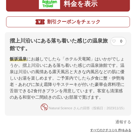
料金を表示
割引クーポンをチェック
摺上川沿いにある落ち着いた感じの温泉旅
0
館です。
飯坂温泉
にお越しでしたら「ホテル天竜閣」はいかがでしょ
うか。摺上川沿いにある落ち着いた感じの温泉旅館です。温
泉は川沿いの風情ある露天風呂と大きな内風呂などの肌に優
しいお湯を楽しめます。ご予算内でしたら夕食に蟹・伊勢海
老・あわびに加え霜降り牛ステーキが付いた豪華会席料理に
舌鼓できる2食付きプランを用意しています。客室も清潔感
のある和室や二間続きの広いお部屋で寛げます。
Natural Science さんの回答（投稿日：2023/11/15）
通報する
すべてのクチコミ(1 件)をみる