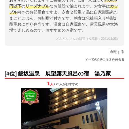
おすすめいたします！ご要望の予算、1泊一人当たり
20,000
円以下
の
リーズナブル
なお値段で泊まれます。お食事は
カッ
プル
向きのお部屋食ですよ。夕食２段重７品に自家製温泉た
まごとごはん、お味噌汁付きです。朝食は化粧箱入り特製2
段重おにぎり弁当です。温泉は自家源泉で、露天風呂や大浴
場で楽しめるので、おすすめのお宿です。
どんどん さんの回答（投稿日：2021/11/23）
通報する
すべてのクチコミ(2 件)をみる
[4位]
飯坂温泉 展望露天風呂の宿 湯乃家
1
人
/ 20人
が
おすすめ！