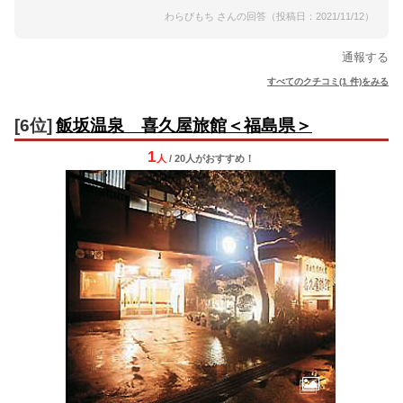
わらびもち さんの回答（投稿日：2021/11/12）
通報する
すべてのクチコミ(1 件)をみる
[6位]
飯坂温泉 喜久屋旅館＜福島県＞
1
人
/ 20人
が
おすすめ！