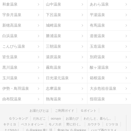
和倉温泉
山中温泉
あわら温泉
宇奈月温泉
下呂温泉
平湯温泉
新穂高温泉
城崎温泉
有馬温泉
白浜温泉
勝浦温泉
道後温泉
こんぴら温泉
三朝温泉
玉造温泉
皆生温泉
湯原温泉
別府温泉
黒川温泉
霧島温泉
酸ヶ湯温泉
玉川温泉
日光湯元温泉
箱根温泉
伊勢・鳥羽温泉
志摩温泉
大歩危祖谷温泉
由布院温泉
熱海温泉
指宿温泉
お湯たびとは
ご利用ガイド
Ｇポイント
Ｇランキング
だれどこ
ocruyo
お湯たび
わたしと、暮らし。
キテミヨ
ベストオイシー
モノスポ
野に行く。
カウナラ
ミツケヨ
たびゆかし
Ｇ-Ranking 推し活
食pin by Ｇ-Ranking
ハーブ酒のススメ