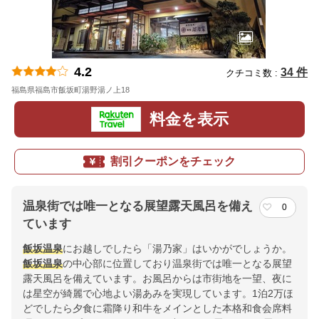
4.2
34 件
クチコミ数 :
福島県福島市飯坂町湯野湯ノ上18
地図
料金を表示
割引クーポンをチェック
温泉街では唯一となる展望露天風呂を備え
0
ています
飯坂温泉
にお越しでしたら「湯乃家」はいかがでしょうか。
飯坂温泉
の中心部に位置しており温泉街では唯一となる展望
露天風呂を備えています。お風呂からは市街地を一望、夜に
は星空が綺麗で心地よい湯あみを実現しています。1泊2万ほ
どでしたら夕食に霜降り和牛をメインとした本格和食会席料