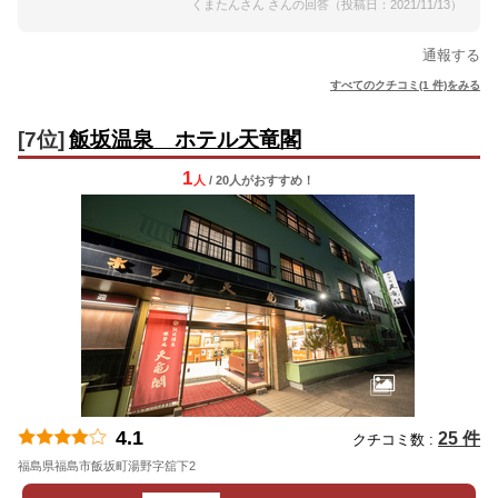
くまたんさん さんの回答（投稿日：2021/11/13）
通報する
すべてのクチコミ(1 件)をみる
[7位]
飯坂温泉 ホテル天竜閣
1
人
/ 20人
が
おすすめ！
4.1
25 件
クチコミ数 :
福島県福島市飯坂町湯野字舘下2
地図