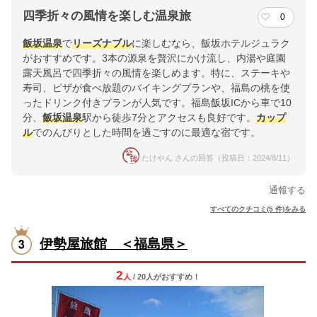
四季折々の風情を楽しむ温泉旅
0
飯坂温泉
で
リーズナブル
に楽しむなら、飯坂ホテルジュラク
がおすすめです。3本の源泉を贅沢にかけ流し、内湯や庭園
露天風呂で四季折々の風情を楽しめます。特に、ステーキや
寿司、ピザが食べ放題のバイキングプランや、福島の桃を使
ったドリンク付きプランが人気です。福島飯坂ICから車で10
分、
飯坂温泉
駅から徒歩7分とアクセスも良好です。
カップ
ル
でのんびりとした時間を過ごすのに最適な宿です。
たけやん さんの回答（投稿日：2024/8/11）
通報する
すべてのクチコミ(5 件)をみる
伊勢屋旅館 ＜福島県＞
2
人
/ 20人
が
おすすめ！