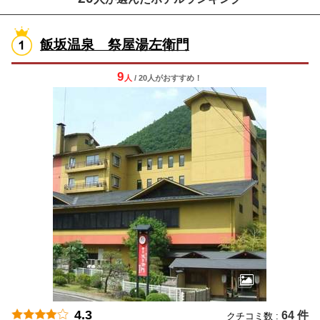
飯坂温泉 祭屋湯左衛門
9
人
/ 20人
が
おすすめ！
4.3
64 件
クチコミ数 :