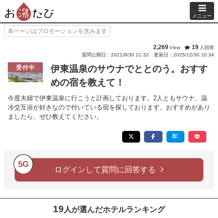
メニュー
本ページはプロモーションを含みます
2,269
19
View
人回答
質問公開日：2021/9/30 21:32
更新日：2025/12/30 10:34
伊東温泉のサウナでととのう。おすす
受付中
めの宿を教えて！
今度夫婦で伊東温泉に行こうと計画しております。2人ともサウナ、温
冷交互浴が好きなので付いている宿を探しております。おすすめがあり
ましたら、ぜひ教えてください。
5G
ログインして質問に回答する
19
人が選んだホテルランキング