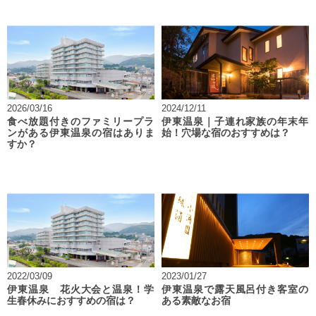
2026/03/16
2024/12/11
食べ放題付きのファミリープラ
伊東温泉｜子連れ家族の年末年
ンがある伊東温泉の宿はありま
始！穴場な宿のおすすめは？
すか？
2022/03/09
2023/01/27
伊東温泉 花火大会と温泉！学
伊東温泉で露天風呂付き客室の
生春休みにおすすめの宿は？
ある素敵なお宿