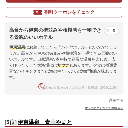
割引クーポンをチェック
高台から伊東の街並みや相模湾を一望でき
0
る景観のいいホテル
伊東温泉
にお越しでしたら「ハトヤホテル」はいかがでしょ
うか。高台から伊東の街並みや相模湾を一望できる景観のい
いホテルです。自家源泉5本を持つ豊富な温泉を楽しめ、広
くゆったりした大浴場には
サウナ
もあります。夕食は種類豊
富なバイキングまたは海の幸たっぷりの海鮮和膳が味わえま
す。
Natural Science さんの回答（投稿日：2023/10/26）
通報する
すべてのクチコミ(3 件)をみる
[5位]
伊東温泉 青山やまと