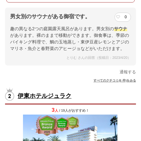
男女別のサウナがある御宿です。
0
趣の異なる2つの庭園露天風呂があります。男女別の
サウナ
があります。裸のままで移動ができます。御食事は、季節の
バイキング料理で、鯛の玉地蒸し・東伊豆産レモンとアジの
マリネ・魚介と春野菜のアヒージョなどがいただけます。
とりむ さんの回答（投稿日：2023/4/20）
通報する
すべてのクチコミ(6 件)をみる
伊東ホテルジュラク
3
人
/ 19人
が
おすすめ！