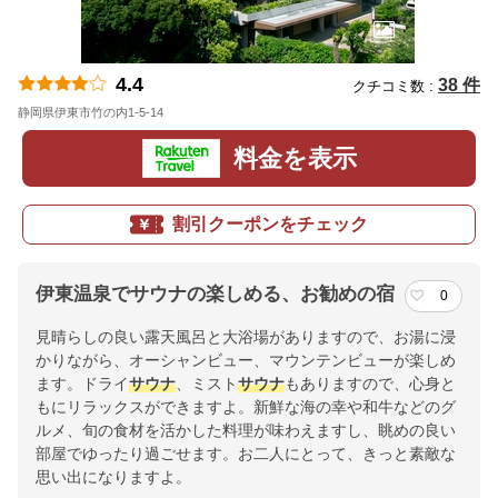
4.4
38 件
クチコミ数 :
静岡県伊東市竹の内1-5-14
地図
料金を表示
割引クーポンをチェック
伊東温泉でサウナの楽しめる、お勧めの宿
0
見晴らしの良い露天風呂と大浴場がありますので、お湯に浸
かりながら、オーシャンビュー、マウンテンビューが楽しめ
ます。ドライ
サウナ
、ミスト
サウナ
もありますので、心身と
もにリラックスができますよ。新鮮な海の幸や和牛などのグ
ルメ、旬の食材を活かした料理が味わえますし、眺めの良い
部屋でゆったり過ごせます。お二人にとって、きっと素敵な
思い出になりますよ。