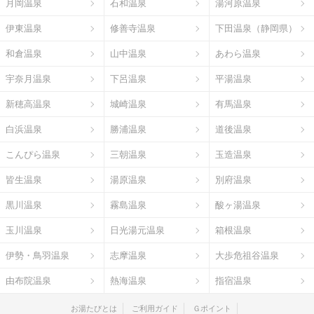
月岡温泉
石和温泉
湯河原温泉
伊東温泉
修善寺温泉
下田温泉（静岡県）
和倉温泉
山中温泉
あわら温泉
宇奈月温泉
下呂温泉
平湯温泉
新穂高温泉
城崎温泉
有馬温泉
白浜温泉
勝浦温泉
道後温泉
こんぴら温泉
三朝温泉
玉造温泉
皆生温泉
湯原温泉
別府温泉
黒川温泉
霧島温泉
酸ヶ湯温泉
玉川温泉
日光湯元温泉
箱根温泉
伊勢・鳥羽温泉
志摩温泉
大歩危祖谷温泉
由布院温泉
熱海温泉
指宿温泉
お湯たびとは
ご利用ガイド
Ｇポイント