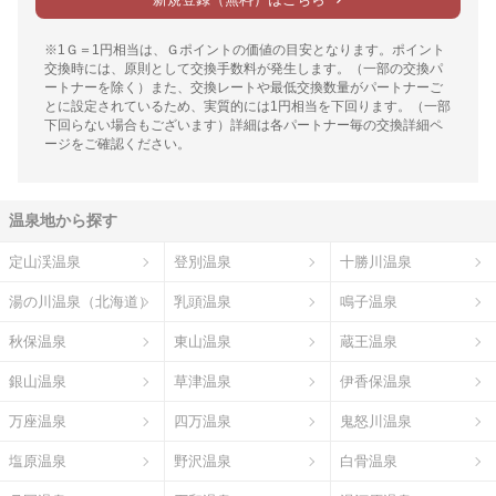
※1Ｇ＝1円相当は、Ｇポイントの価値の目安となります。ポイント
交換時には、原則として交換手数料が発生します。（一部の交換パ
ートナーを除く）また、交換レートや最低交換数量がパートナーご
とに設定されているため、実質的には1円相当を下回ります。（一部
下回らない場合もございます）詳細は各パートナー毎の交換詳細ペ
ージをご確認ください。
温泉地から探す
定山渓温泉
登別温泉
十勝川温泉
湯の川温泉（北海道）
乳頭温泉
鳴子温泉
秋保温泉
東山温泉
蔵王温泉
銀山温泉
草津温泉
伊香保温泉
万座温泉
四万温泉
鬼怒川温泉
塩原温泉
野沢温泉
白骨温泉