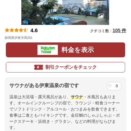
4.6
105 件
クチコミ数 :
静岡県伊東市岡281
地図
料金を表示
割引クーポンをチェック
サウナがある伊東温泉の宿です
0
温泉は大浴場・露天風呂があり、
サウナ
・水風呂もありま
す。オールインクルーシブの宿で、ラウンジ・軽食コーナー
でソフトドリンク・アルコール・おつまみを飲食できます。
食事は二食ともバイキングです。金目鯛のしゃぶしゃぶ・ポ
ークステーキ・浜焼き・グラタン、などの料理がならびま
す。