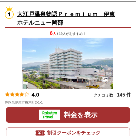
大江戸温泉物語Ｐｒｅｍｉｕｍ 伊東
ホテルニュー岡部
6
人
/ 19人
が
おすすめ！
4.0
145 件
クチコミ数 :
静岡県伊東市桜木町2-1-1
地図
料金を表示
割引クーポンをチェック