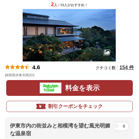
2
人
/ 19人
が
おすすめ！
4.6
154 件
クチコミ数 :
静岡県伊東市岡203
地図
料金を表示
割引クーポンをチェック
伊東市内の街並みと相模湾を望む風光明媚
0
な温泉宿