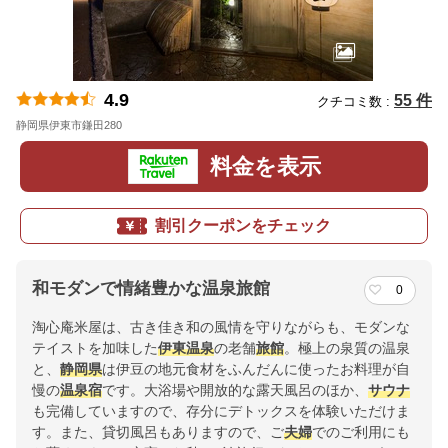
4.9
55 件
クチコミ数 :
静岡県伊東市鎌田280
地図
料金を表示
割引クーポンをチェック
和モダンで情緒豊かな温泉旅館
0
淘心庵米屋は、古き佳き和の風情を守りながらも、モダンな
テイストを加味した
伊東温泉
の老舗
旅館
。極上の泉質の温泉
と、
静岡県
は伊豆の地元食材をふんだんに使ったお料理が自
慢の
温泉宿
です。大浴場や開放的な露天風呂のほか、
サウナ
も完備していますので、存分にデトックスを体験いただけま
す。また、貸切風呂もありますので、ご
夫婦
でのご利用にも