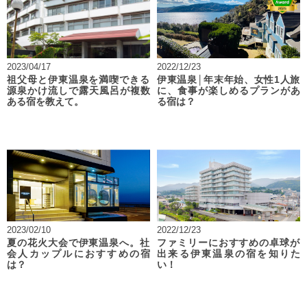
2023/04/17
2022/12/23
祖父母と伊東温泉を満喫できる
伊東温泉│年末年始、女性1人旅
源泉かけ流しで露天風呂が複数
に、食事が楽しめるプランがあ
ある宿を教えて。
る宿は？
2023/02/10
2022/12/23
夏の花火大会で伊東温泉へ。社
ファミリーにおすすめの卓球が
会人カップルにおすすめの宿
出来る伊東温泉の宿を知りた
は？
い！