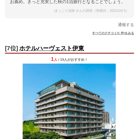
お薦め。きっと充実した秋の1泊旅行となることでしょう。
ほっこり法師 さんの回答（投稿日：2021/10/ 5）
通報する
すべてのクチコミ(1 件)をみる
[7位]
ホテルハーヴェスト伊東
1
人
/ 19人
が
おすすめ！