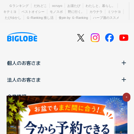
Ｇランキング
だれどこ
ocruyo
お湯たび
わたしと、暮らし。
キテミヨ
ベストオイシー
モノスポ
野に行く。
カウナラ
ミツケヨ
たびゆかし
Ｇ-Ranking 推し活
食pin by Ｇ-Ranking
ハーブ酒のススメ
個人のお客さま
法人のお客さま
企業情報
×
ご利用中の方
お問い合わせ
消費税の表示
ウェブアクセシビリティの取り組み