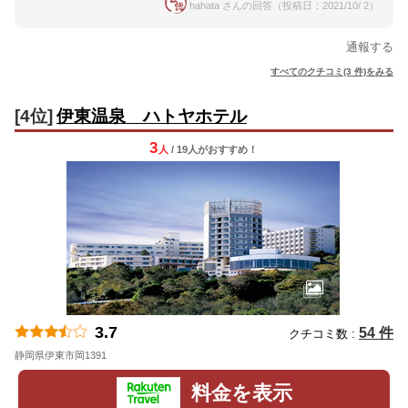
hahata さんの回答（投稿日：2021/10/ 2）
通報する
すべてのクチコミ(3 件)をみる
[4位]
伊東温泉 ハトヤホテル
3
人
/ 19人
が
おすすめ！
3.7
54 件
クチコミ数 :
静岡県伊東市岡1391
地図
料金を表示