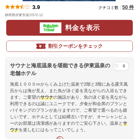
3.9
50 件
クチコミ数 :
静岡県伊東市湯川572-12
地図
料金を表示
割引クーポンをチェック
サウナと海底温泉を堪能できる伊東温泉の
0
老舗ホテル
海底１０００ｍからくみ上げた温泉で2階と3階にある露天風
呂からは海が見え、また魚が泳ぐ姿を見ながらの入浴もでき
ます。ご要望の
サウナ
の施設があり、魚の泳ぐ姿を見ながら
利用できるのは誠にユニークです。夕食が和会席のプランと
バイキングのプランがありますので、ご希望で選べるのも嬉
しいです。ホテルとしては結構古いですが、オーシャンビュ
ーのお部屋は清潔感がありますのでご安心下さい。温泉と
サ
ウナ
を楽しむにはもってこいでしょう。