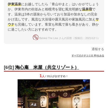
伊東温泉
にお越しでしたら「青山やまと」はいかがでしょう
か。伊東市内の街並みと相模湾を望む風光明媚な
温泉宿
で
す。温泉は3本の源泉から引いており加温や加水なしの完全
かけ流しです。風流な大浴場や露天風呂や家族風呂に加え
サ
ウナ
も完備しています。客室も和風で落ち着きがあり、静か
に過ごしたい方におすすめです。
Behind The Line さんの回答（投稿日：2021/12/ 1）
通報する
すべてのクチコミ(2 件)をみる
[6位]
淘心庵 米屋（共立リゾート）
1
人
/ 19人
が
おすすめ！