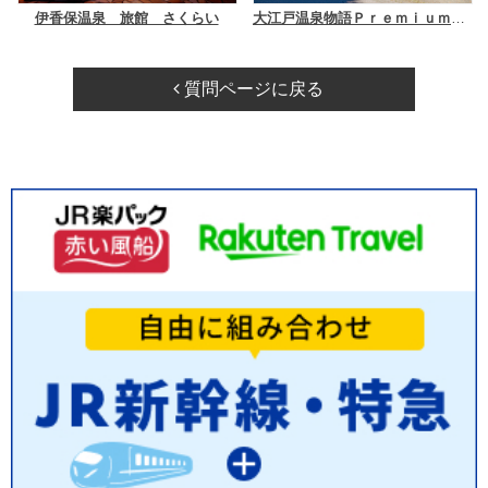
伊香保温泉 旅館 さくらい
大江戸温泉物語Ｐｒｅｍｉｕｍ 伊香保
質問ページに戻る