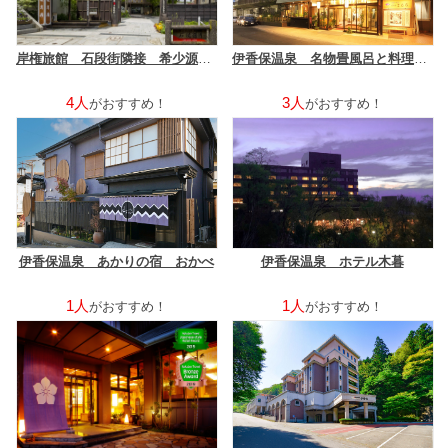
岸権旅館 石段街隣接 希少源泉「黄金の湯」の宿
伊香保温泉 名物畳風呂と料理自慢の宿 ホテルきむら
4人
3人
がおすすめ！
がおすすめ！
伊香保温泉 あかりの宿 おかべ
伊香保温泉 ホテル木暮
1人
1人
がおすすめ！
がおすすめ！