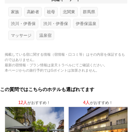
家族
高齢者
祖母
北関東
群馬県
渋川・伊香保
渋川・伊香保
伊香保温泉
マッサージ
温泉宿
掲載している宿に関する情報（宿情報・口コミ等）はその内容を保証するも
のではありません。
最新の宿情報・プラン情報は楽天トラベルにてご確認ください。
本ページからの旅行予約ではGポイントは加算されません。
この質問ではこちらのホテルも選ばれてます
12人
4人
がおすすめ！
がおすすめ！