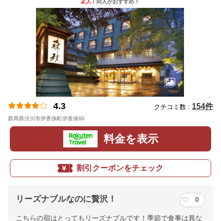
2
人
/ 30人
が
おすすめ！
4.3
154件
クチコミ数 :
群馬県渋川市伊香保町伊香保60
料金を表示
割引クーポンをチェック
リーズナブルなのに贅沢！
0
こちらの宿はとってもリーズナブルです！季節で食事は異な