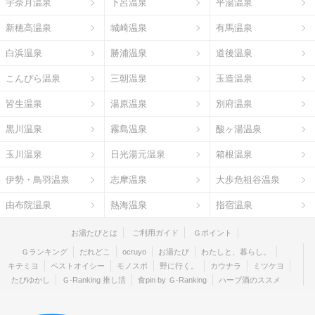
宇奈月温泉
下呂温泉
平湯温泉
新穂高温泉
城崎温泉
有馬温泉
白浜温泉
勝浦温泉
道後温泉
こんぴら温泉
三朝温泉
玉造温泉
皆生温泉
湯原温泉
別府温泉
黒川温泉
霧島温泉
酸ヶ湯温泉
玉川温泉
日光湯元温泉
箱根温泉
伊勢・鳥羽温泉
志摩温泉
大歩危祖谷温泉
由布院温泉
熱海温泉
指宿温泉
お湯たびとは
ご利用ガイド
Ｇポイント
Ｇランキング
だれどこ
ocruyo
お湯たび
わたしと、暮らし。
キテミヨ
ベストオイシー
モノスポ
野に行く。
カウナラ
ミツケヨ
たびゆかし
Ｇ-Ranking 推し活
食pin by Ｇ-Ranking
ハーブ酒のススメ