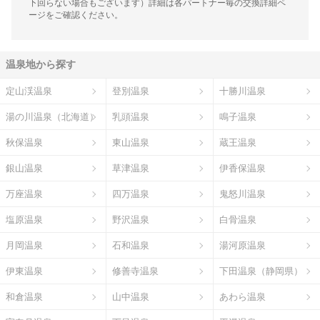
下回らない場合もございます）詳細は各パートナー毎の交換詳細ペ
ージをご確認ください。
温泉地から探す
定山渓温泉
登別温泉
十勝川温泉
湯の川温泉（北海道）
乳頭温泉
鳴子温泉
秋保温泉
東山温泉
蔵王温泉
銀山温泉
草津温泉
伊香保温泉
万座温泉
四万温泉
鬼怒川温泉
塩原温泉
野沢温泉
白骨温泉
月岡温泉
石和温泉
湯河原温泉
伊東温泉
修善寺温泉
下田温泉（静岡県）
和倉温泉
山中温泉
あわら温泉