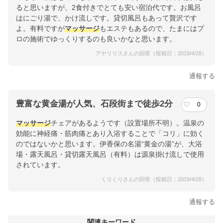
ると思いますが、2食付きでとても安い宿泊代です。お風呂
はにごり湯で、かけ流しです。貸切風呂もあって贅沢です
よ。有料ですが
マッサージ
もエステもあるので、たまにはプ
ロの施術でゆっくりするのも良いかなと思います。
アヤリリスさんの回答（投稿日：2019/4/28）
通報する
豊富な黄金湯が人気、石段街まで徒歩2分
0
マッサージ
チェアがあるようです（設置場所不明）。温泉の
効能に神経痛・筋肉痛とあり入浴することで「コリ」に効く
のではないかと思います。伊香保の名湯“黄金の湯”が、大浴
場・露天風呂・貸切露天風呂（有料）は源泉掛け流しで使用
されています。
くりくりさんの回答（投稿日：2019/4/28）
通報する
関連キーワード