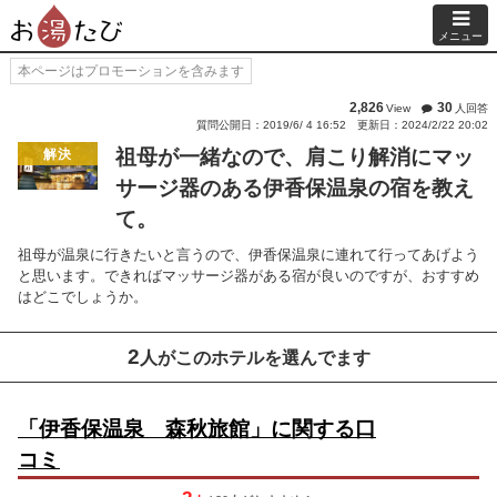
メニュー
本ページはプロモーションを含みます
2,826
30
View
人回答
質問公開日：2019/6/ 4 16:52
更新日：2024/2/22 20:02
祖母が一緒なので、肩こり解消にマッ
解決
サージ器のある伊香保温泉の宿を教え
て。
祖母が温泉に行きたいと言うので、伊香保温泉に連れて行ってあげよう
と思います。できればマッサージ器がある宿が良いのですが、おすすめ
はどこでしょうか。
2
人がこのホテルを選んでます
「伊香保温泉 森秋旅館」に関する口
コミ