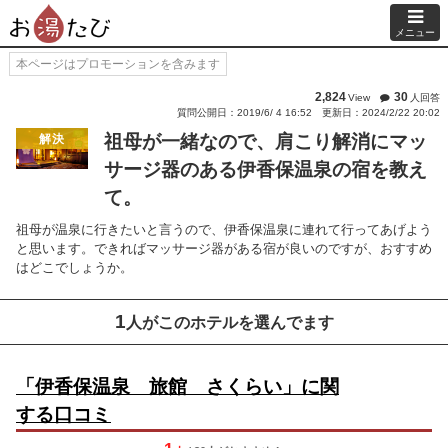
メニュー
本ページはプロモーションを含みます
2,824
30
View
人回答
質問公開日：2019/6/ 4 16:52
更新日：2024/2/22 20:02
祖母が一緒なので、肩こり解消にマッ
解決
サージ器のある伊香保温泉の宿を教え
て。
祖母が温泉に行きたいと言うので、伊香保温泉に連れて行ってあげよう
と思います。できればマッサージ器がある宿が良いのですが、おすすめ
はどこでしょうか。
1
人がこのホテルを選んでます
「伊香保温泉 旅館 さくらい」に関
する口コミ