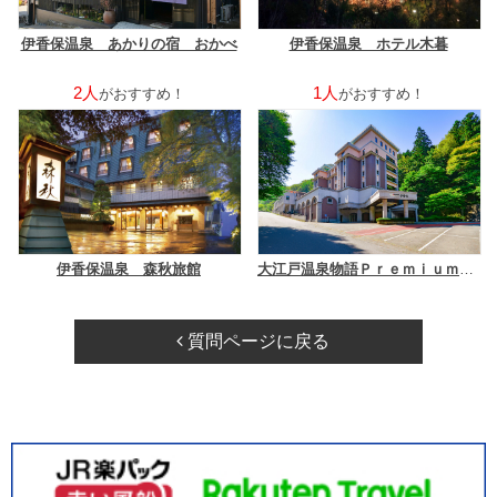
伊香保温泉 あかりの宿 おかべ
伊香保温泉 ホテル木暮
2人
1人
がおすすめ！
がおすすめ！
伊香保温泉 森秋旅館
大江戸温泉物語Ｐｒｅｍｉｕｍ 伊香保
質問ページに戻る