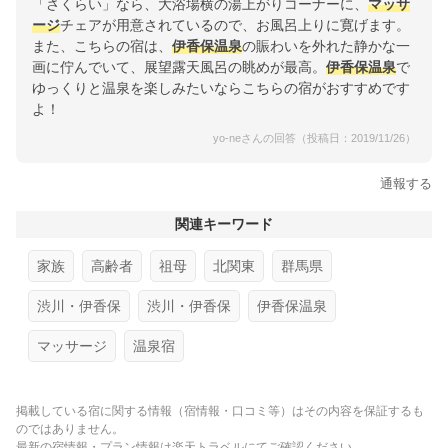
「さくらい」なら、大浴場横の湯上がりコーナーに、
マッサ
ージ
チェアが用意されているので、お風呂上りに寛げます。
また、こちらの宿は、
伊香保温泉
の賑わいを外れた静かな一
画に佇んでいて、展望露天風呂の眺めが最高。
伊香保温泉
で
ゆっくりと温泉を楽しみたいならこちらの宿がおすすめです
よ！
yo-neさんの回答（投稿日：2019/11/26）
通報する
関連キーワード
家族
高齢者
祖母
北関東
群馬県
渋川・伊香保
渋川・伊香保
伊香保温泉
マッサージ
温泉宿
掲載している宿に関する情報（宿情報・口コミ等）はその内容を保証するも
のではありません。
最新の宿情報・プラン情報は楽天トラベルにてご確認ください。