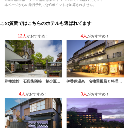
本ページからの旅行予約ではGポイントは加算されません。
この質問ではこちらのホテルも選ばれてます
12人
4人
がおすすめ！
がおすすめ！
岸権旅館 石段街隣接 希少源泉「黄金の湯」の宿
伊香保温泉 名物畳風呂と料理自慢の宿 ホテルきむら
4人
3人
がおすすめ！
がおすすめ！