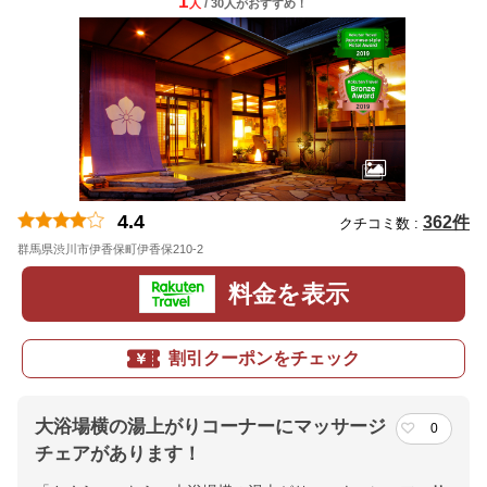
1
人
/ 30人
が
おすすめ！
4.4
362件
クチコミ数 :
群馬県渋川市伊香保町伊香保210-2
料金を表示
割引クーポンをチェック
大浴場横の湯上がりコーナーにマッサージ
0
チェアがあります！