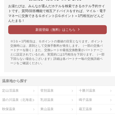
お湯たびは、みんなが選んだホテルを検索できるホテル予約サイ
トです。質問/回答機能で相互アドバイスをすれば、マイル・電子
マネーに交換できるＧポイント(1Ｇポイント＝1円相当)がどんど
んたまる！
新規登録（無料）はこちら
※1Ｇ＝1円相当は、Ｇポイントの価値の目安となります。ポイント
交換時には、原則として交換手数料が発生します。（一部の交換パ
ートナーを除く）また、交換レートや最低交換数量がパートナーご
とに設定されているため、実質的には1円相当を下回ります。（一部
下回らない場合もございます）詳細は各パートナー毎の交換詳細ペ
ージをご確認ください。
温泉地から探す
定山渓温泉
登別温泉
十勝川温泉
湯の川温泉（北海道）
乳頭温泉
鳴子温泉
秋保温泉
東山温泉
蔵王温泉