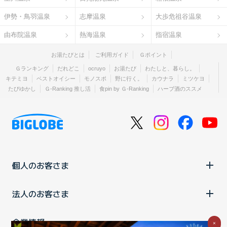
伊勢・鳥羽温泉
志摩温泉
大歩危祖谷温泉
由布院温泉
熱海温泉
指宿温泉
お湯たびとは
ご利用ガイド
Ｇポイント
Ｇランキング
だれどこ
ocruyo
お湯たび
わたしと、暮らし。
キテミヨ
ベストオイシー
モノスポ
野に行く。
カウナラ
ミツケヨ
たびゆかし
Ｇ-Ranking 推し活
食pin by Ｇ-Ranking
ハーブ酒のススメ
個人のお客さま
法人のお客さま
企業情報
×