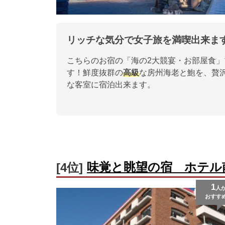
リッチな気分で女子旅を満喫出来ま
こちらのお宿の「海の2大競宴・お部屋食」
す！鮮度抜群の
高級
な房州海老と鮑を、贅
な客室に宿泊出来ます。
味覚と眺望の宿 ホテル
[4位]
1
人
おすす