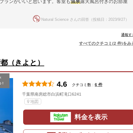
きプランがいいと思います。客室も
温泉
露天風呂付きのお部屋
Natural Science さんの回答（投稿日：2023/9/27）
通報す
すべてのクチコミ(2 件)をみ
清都（きよと）
が
4.6
め！
6 件
クチコミ数 :
千葉県南房総市白浜町滝口6241
地図
料金を表示