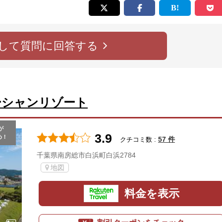
して質問に回答する
ーシャンリゾート
が
3.9
め！
57 件
クチコミ数 :
千葉県南房総市白浜町白浜2784
地図
料金を表示