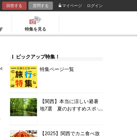
回答する
質問する
マイページ
ログイン
す
特集を見る
ピックアップ特集！
04
特集ページ一覧
【関西】本当に涼しい避暑
地7選 夏のおすすめスポッ
ト＆温泉宿
1
【2025】関西でカニ食べ放