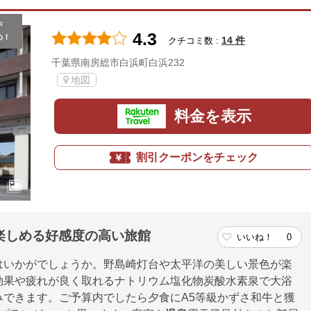
が
4.3
め！
14 件
クチコミ数 :
千葉県南房総市白浜町白浜232
地図
料金を表示
割引クーポンをチェック
楽しめる好感度の高い旅館
いいね！
0
はいかがでしょうか。野島崎灯台や太平洋の美しい景色が楽
効果や疲れが良く取れるナトリウム塩化物炭酸水素泉で大浴
できます。ご予算内でしたら夕食にA5等級かずさ和牛と獲