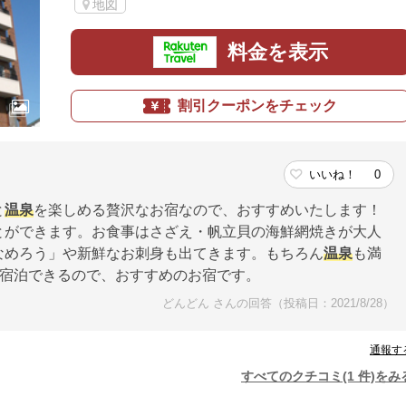
地図
料金を表示
割引クーポンをチェック
いいね！
0
と
温泉
を楽しめる贅沢なお宿なので、おすすめいたします！
とができます。お食事はさざえ・帆立貝の海鮮網焼きが大人
なめろう」や新鮮なお刺身も出てきます。もちろん
温泉
も満
宿泊できるので、おすすめのお宿です。
どんどん さんの回答（投稿日：2021/8/28）
通報す
すべてのクチコミ(1 件)をみ