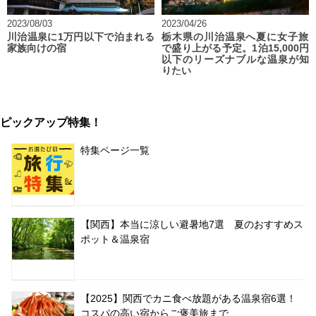
2023/08/03
2023/04/26
川治温泉に1万円以下で泊まれる
栃木県の川治温泉へ夏に女子旅
家族向けの宿
で盛り上がる予定。1泊15,000円
以下のリーズナブルな温泉が知
りたい
ピックアップ特集！
特集ページ一覧
【関西】本当に涼しい避暑地7選 夏のおすすめス
ポット＆温泉宿
【2025】関西でカニ食べ放題がある温泉宿6選！
コスパの高い宿からご褒美旅まで