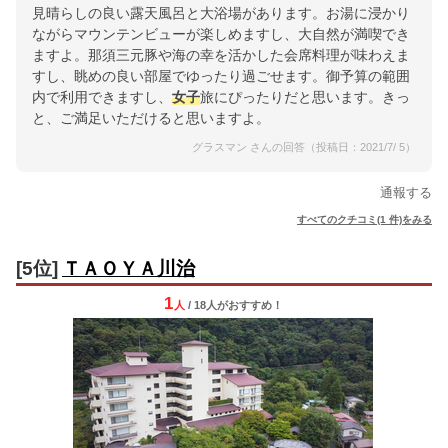
見晴らしの良い露天風呂と大浴場があります。お湯に浸かり
ながらマウンテンビューが楽しめますし、大自然が満喫でき
ますよ。那須三元豚や海の幸を活かした会席料理が味わえま
すし、眺めの良い部屋でゆったり過ごせます。御予算の範囲
内で利用できますし、
女子
旅にぴったりだと思います。きっ
と、ご満足いただけると思いますよ。
グラスマン さんの回答（投稿日：2021/7/ 5）
通報する
すべてのクチコミ(1 件)をみる
[5位]
ＴＡＯＹＡ川治
1
人
/ 18人
が
おすすめ！