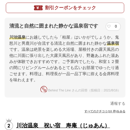
割引クーポンをチェック
清流と自然に囲まれた静かな温泉宿です
0
川治温泉
にお越しでしたら「柏屋」はいかがでしょうか。鬼
怒川と男鹿川が合流する清流と自然に囲まれた静かな
温泉宿
です。温泉は絶景を楽しめる大浴場、屋根付きの露天風呂の
他に川面に張り出した大露天風呂があり、野趣あふれた湯あ
みが体験できおすすめです。ご予算内でしたら、和室１２畳
の間にリビングルームがあるとても広いお部屋でゆったり過
ごせます。料理は、料理長が一品一品丁寧に拵える会席料理
を味わえます。
Behind The Line さんの回答（投稿日：2021/8/16）
通報する
すべてのクチコミ(10 件)をみる
川治温泉 祝い宿 寿庵（じゅあん）