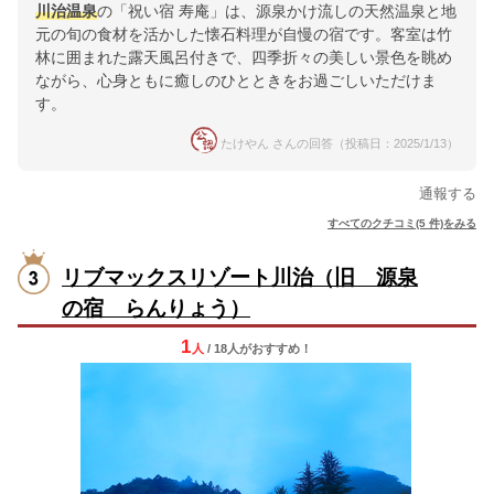
川治温泉
の「祝い宿 寿庵」は、源泉かけ流しの天然温泉と地
元の旬の食材を活かした懐石料理が自慢の宿です。客室は竹
林に囲まれた露天風呂付きで、四季折々の美しい景色を眺め
ながら、心身ともに癒しのひとときをお過ごしいただけま
す。
たけやん さんの回答（投稿日：2025/1/13）
通報する
すべてのクチコミ(5 件)をみる
リブマックスリゾート川治（旧 源泉
の宿 らんりょう）
1
人
/ 18人
が
おすすめ！