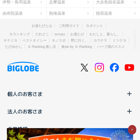
伊勢・鳥羽温泉
志摩温泉
大歩危祖谷温泉
由布院温泉
熱海温泉
指宿温泉
お湯たびとは
ご利用ガイド
Ｇポイント
Ｇランキング
だれどこ
ocruyo
お湯たび
わたしと、暮らし。
キテミヨ
ベストオイシー
モノスポ
野に行く。
カウナラ
ミツケヨ
たびゆかし
Ｇ-Ranking 推し活
食pin by Ｇ-Ranking
ハーブ酒のススメ
個人のお客さま
法人のお客さま
企業情報
×