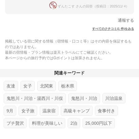
ずんたこす さんの回答（投稿日：2025/11/ 4）
通報する
すべてのクチコミ(1 件)をみる
掲載している宿に関する情報（宿情報・口コミ等）はその内容を保証するも
のではありません。
最新の宿情報・プラン情報は楽天トラベルにてご確認ください。
本ページからの旅行予約ではGポイントは加算されません。
関連キーワード
友達
女子
北関東
栃木県
鬼怒川・川治・湯西川・川俣
鬼怒川・川治
川治温泉
9月
女子旅
温泉宿
高級キャンプ
食事付き
プチ贅沢
料理が美味しい
2泊
25,000円以下