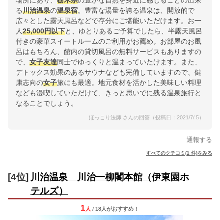
場所にあり、
栃木県
の豊かな自然を身近に感じることの出来
る
川治温泉
の
温泉宿
。豊富な湯量を誇る温泉は、開放的で
広々とした露天風呂などで存分にご堪能いただけます。お一
人
25,000円以下
と、ゆとりあるご予算でしたら、半露天風呂
付きの豪華スイートルームのご利用がお薦め。お部屋のお風
呂はもちろん、館内の貸切風呂の無料サービスもありますの
で、
女子
友達
同士でゆっくりと温まっていたけます。また、
デトックス効果のあるサウナなども完備していますので、健
康志向の
女子
旅にも最適。地元食材を活かした美味しい料理
なども漫喫していただけて、きっと思いでに残る温泉旅行と
なることでしょう。
ほっこり法師 さんの回答（投稿日：2021/7/ 5）
通報する
すべてのクチコミ(1 件)をみる
[4位]
川治温泉 川治一柳閣本館（伊東園ホ
テルズ）
1
人
/ 18人
が
おすすめ！