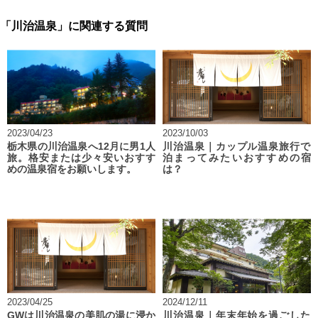
「川治温泉」に関連する質問
2023/04/23
2023/10/03
栃木県の川治温泉へ12月に男1人
川治温泉｜カップル温泉旅行で
旅。格安または少々安いおすす
泊まってみたいおすすめの宿
めの温泉宿をお願いします。
は？
2023/04/25
2024/12/11
GWは川治温泉の美肌の湯に浸か
川治温泉｜年末年始を過ごした