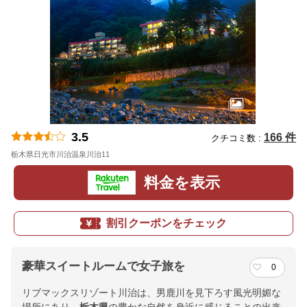
3.5
166 件
クチコミ数 :
栃木県日光市川治温泉川治11
地図
料金を表示
割引クーポンをチェック
豪華スイートルームで女子旅を
0
リブマックスリゾート川治は、男鹿川を見下ろす風光明媚な