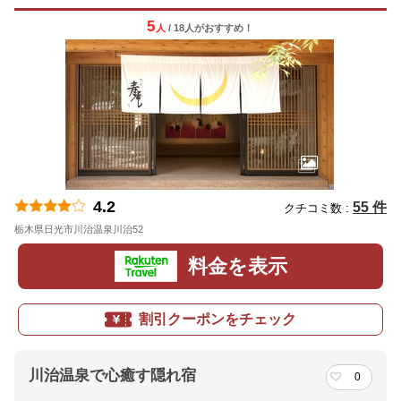
5
人
/ 18人
が
おすすめ！
4.2
55 件
クチコミ数 :
栃木県日光市川治温泉川治52
地図
料金を表示
割引クーポンをチェック
川治温泉で心癒す隠れ宿
0