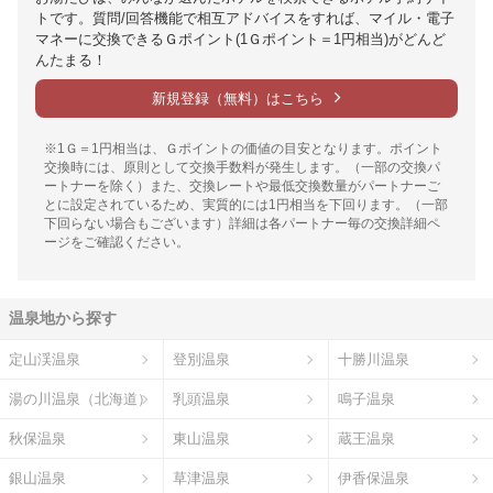
トです。質問/回答機能で相互アドバイスをすれば、マイル・電子
マネーに交換できるＧポイント(1Ｇポイント＝1円相当)がどんど
んたまる！
新規登録（無料）はこちら
※1Ｇ＝1円相当は、Ｇポイントの価値の目安となります。ポイント
交換時には、原則として交換手数料が発生します。（一部の交換パ
ートナーを除く）また、交換レートや最低交換数量がパートナーご
とに設定されているため、実質的には1円相当を下回ります。（一部
下回らない場合もございます）詳細は各パートナー毎の交換詳細ペ
ージをご確認ください。
温泉地から探す
定山渓温泉
登別温泉
十勝川温泉
湯の川温泉（北海道）
乳頭温泉
鳴子温泉
秋保温泉
東山温泉
蔵王温泉
銀山温泉
草津温泉
伊香保温泉