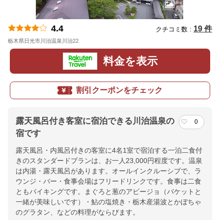
4.4
19 件
クチコミ数 :
栃木県日光市川治温泉川治22
地図
料金を表示
割引クーポンをチェック
露天風呂付き客室に宿泊できる川治温泉の
0
宿です
露天風呂・内風呂付きの客室に4名1室で宿泊する一泊二食付
きのスタンダードプランは、お一人23,000円程度です。温泉
は内湯・露天風呂があります。オールインクルーシブで、ラ
ウンジ・バー・食事会場はフリードリンクです。食事は二食
ともバイキングです。まぐろと葱のアビージョ（バケットと
一緒が美味しいです）・鮎の塩焼き・栃木産湯波とかぼちゃ
のグラタン、などの料理がならびます。